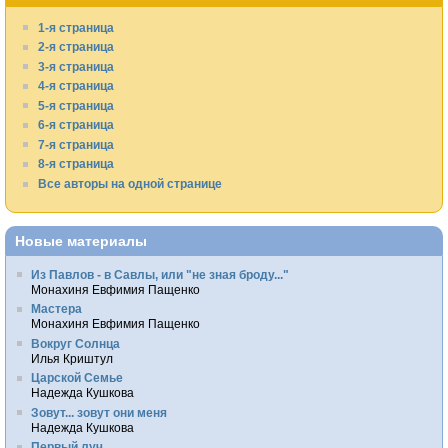
1-я страница
2-я страница
3-я страница
4-я страница
5-я страница
6-я страница
7-я страница
8-я страница
Все авторы на одной странице
Новые материалы
Из Павлов - в Савлы, или "не зная броду..."
Монахиня Евфимия Пащенко
Мастера
Монахиня Евфимия Пащенко
Вокруг Солнца
Илья Криштул
Царской Семье
Надежда Кушкова
Зовут... зовут они меня
Надежда Кушкова
Первый луч