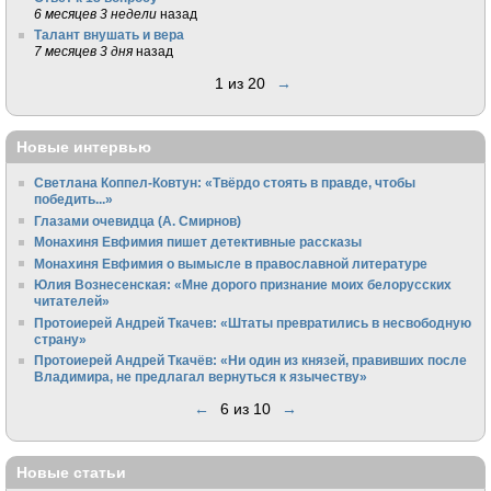
6 месяцев 3 недели
назад
Талант внушать и вера
7 месяцев 3 дня
назад
1 из 20
→
Новые интервью
Светлана Коппел-Ковтун: «Твёрдо стоять в правде, чтобы
победить...»
Глазами очевидца (А. Смирнов)
Монахиня Евфимия пишет детективные рассказы
Монахиня Евфимия о вымысле в православной литературе
Юлия Вознесенская: «Мне дорого признание моих белорусских
читателей»
Протоиерей Андрей Ткачев: «Штаты превратились в несвободную
страну»
Протоиерей Андрей Ткачёв: «Ни один из князей, правивших после
Владимира, не предлагал вернуться к язычеству»
←
6 из 10
→
Новые статьи