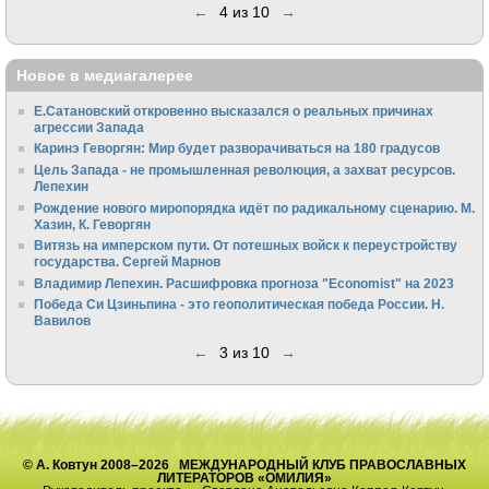
←
4 из 10
→
Новое в медиагалерее
Е.Сатановский откровенно высказался о реальных причинах
агрессии Запада
Каринэ Геворгян: Мир будет разворачиваться на 180 градусов
Цель Запада - не промышленная революция, а захват ресурсов.
Лепехин
Рождение нового миропорядка идёт по радикальному сценарию. М.
Хазин, К. Геворгян
Витязь на имперском пути. От потешных войск к переустройству
государства. Сергей Марнов
Владимир Лепехин. Расшифровка прогноза "Economist" на 2023
Победа Си Цзиньпина - это геополитическая победа России. Н.
Вавилов
←
3 из 10
→
© А. Ковтун 2008–2026 МЕЖДУНАРОДНЫЙ КЛУБ ПРАВОСЛАВНЫХ
ЛИТЕРАТОРОВ «ОМИЛИЯ»