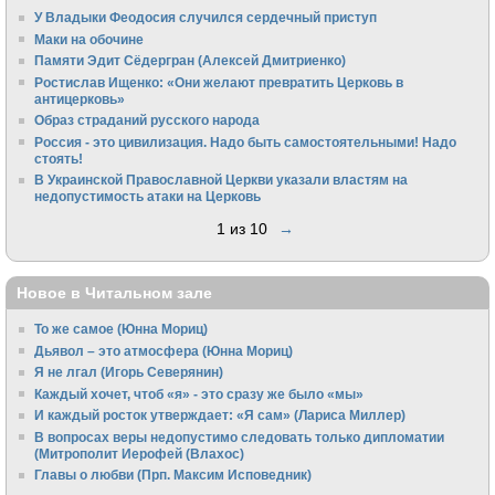
У Владыки Феодосия случился сердечный приступ
Маки на обочине
Памяти Эдит Сёдергран (Алексей Дмитриенко)
Ростислав Ищенко: «Они желают превратить Церковь в
антицерковь»
Образ страданий русского народа
Россия - это цивилизация. Надо быть самостоятельными! Надо
стоять!
В Украинской Православной Церкви указали властям на
недопустимость атаки на Церковь
1 из 10
→
Новое в Читальном зале
То же самое (Юнна Мориц)
Дьявол – это атмосфера (Юнна Мориц)
Я не лгал (Игорь Северянин)
Каждый хочет, чтоб «я» - это сразу же было «мы»
И каждый росток утверждает: «Я сам» (Лариса Миллер)
В вопросах веры недопустимо следовать только дипломатии
(Митрополит Иерофей (Влахос)
Главы о любви (Прп. Максим Исповедник)