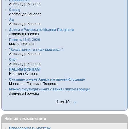
Александр Конопля
Сосед
Александр Конопля
Ад
Александр Конопля
Детям о Рождестве Иоанна Предтечи
Людмила Громова
Память 1941-2026
Михаил Малеин
"Когда шипит в тиши машина..."
Александр Конопля
Снег
Александр Конопля
НАШИМ ВОИНАМ
Надежда Кушкова
Сказание о жене Адера и о рыжей блуднице
Монахиня Евфимия Пащенко
Можно ли увидеть Бога? Тайна Святой Троицы
Людмила Громова
1 из 10
→
Новые комментарии
Благодарность мастеру