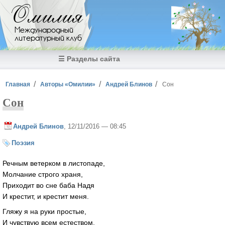
Перейти к основному содержанию
Омилия
Международный
литературный клуб
☰ Разделы сайта
Вы здесь
Главная
Авторы «Омилии»
Андрей Блинов
Сон
Сон
Андрей Блинов
, 12/11/2016 — 08:45
Поэзия
Речным ветерком в листопаде,
Молчание строго храня,
Приходит во сне баба Надя
И крестит, и крестит меня.
Гляжу я на руки простые,
И чувствую всем естеством,