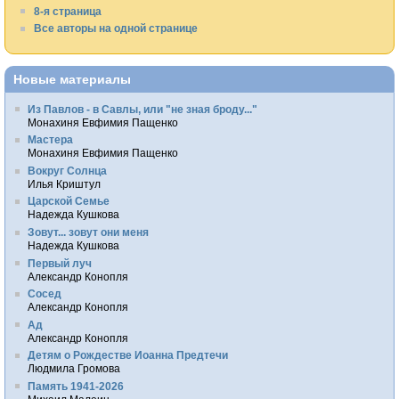
8-я страница
Все авторы на одной странице
Новые материалы
Из Павлов - в Савлы, или "не зная броду..."
Монахиня Евфимия Пащенко
Мастера
Монахиня Евфимия Пащенко
Вокруг Солнца
Илья Криштул
Царской Семье
Надежда Кушкова
Зовут... зовут они меня
Надежда Кушкова
Первый луч
Александр Конопля
Сосед
Александр Конопля
Ад
Александр Конопля
Детям о Рождестве Иоанна Предтечи
Людмила Громова
Память 1941-2026