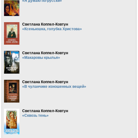
«Я думаю по-русски»
Светлана Коппел-Ковтун
«Ксеньюшка, голубка Христова»
Светлана Коппел-Ковтун
«Макаровы крылья»
Светлана Коппел-Ковтун
«В чуланчике изношенных вещей»
Светлана Коппел-Ковтун
«Сквозь тень»