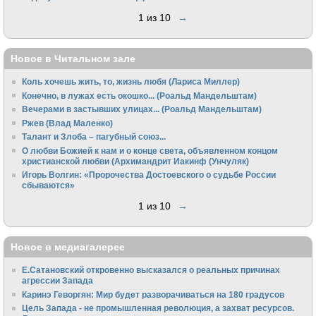
1 из 10
→
Новое в Читальном зале
Коль хочешь жить, то, жизнь любя (Лариса Миллер)
Конечно, в лужах есть окошко... (Роальд Мандельштам)
Вечерами в застывших улицах... (Роальд Мандельштам)
Ржев (Влад Маленко)
Талант и Злоба – пагубный союз...
О любви Божией к нам и о конце света, объявленном концом
христианской любви (Архимандрит Иакинф (Унчуляк)
Игорь Волгин: «Пророчества Достоевского о судьбе России
сбываются»
1 из 10
→
Новое в медиагалерее
Е.Сатановский откровенно высказался о реальных причинах
агрессии Запада
Каринэ Геворгян: Мир будет разворачиваться на 180 градусов
Цель Запада - не промышленная революция, а захват ресурсов.