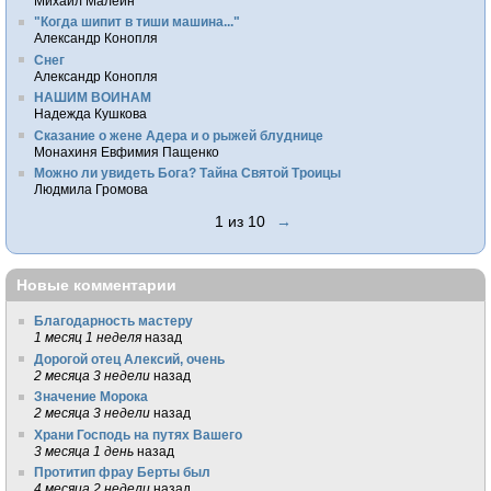
Михаил Малеин
"Когда шипит в тиши машина..."
Александр Конопля
Снег
Александр Конопля
НАШИМ ВОИНАМ
Надежда Кушкова
Сказание о жене Адера и о рыжей блуднице
Монахиня Евфимия Пащенко
Можно ли увидеть Бога? Тайна Святой Троицы
Людмила Громова
1 из 10
→
Новые комментарии
Благодарность мастеру
1 месяц 1 неделя
назад
Дорогой отец Алексий, очень
2 месяца 3 недели
назад
Значение Морока
2 месяца 3 недели
назад
Храни Господь на путях Вашего
3 месяца 1 день
назад
Протитип фрау Берты был
4 месяца 2 недели
назад