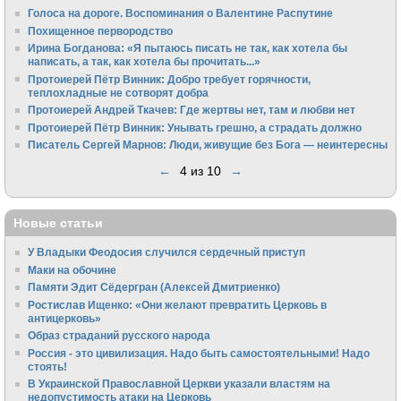
Голоса на дороге. Воспоминания о Валентине Распутине
Похищенное первородство
Ирина Богданова: «Я пытаюсь писать не так, как хотела бы
написать, а так, как хотела бы прочитать...»
Протоиерей Пётр Винник: Добро требует горячности,
теплохладные не сотворят добра
Протоиерей Андрей Ткачев: Где жертвы нет, там и любви нет
Протоиерей Пётр Винник: Унывать грешно, а страдать должно
Писатель Сергей Марнов: Люди, живущие без Бога — неинтересны
←
4 из 10
→
Новые статьи
У Владыки Феодосия случился сердечный приступ
Маки на обочине
Памяти Эдит Сёдергран (Алексей Дмитриенко)
Ростислав Ищенко: «Они желают превратить Церковь в
антицерковь»
Образ страданий русского народа
Россия - это цивилизация. Надо быть самостоятельными! Надо
стоять!
В Украинской Православной Церкви указали властям на
недопустимость атаки на Церковь