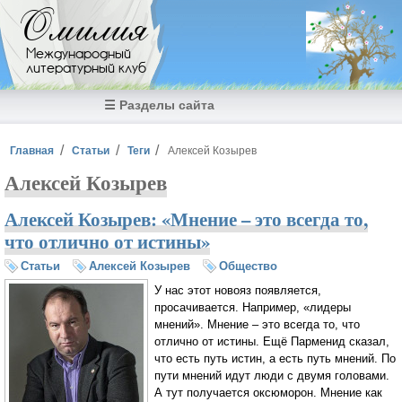
Перейти к основному содержанию
Омилия
Международный
литературный клуб
☰ Разделы сайта
Вы здесь
Главная
Статьи
Теги
Алексей Козырев
Алексей Козырев
Алексей Козырев: «Мнение – это всегда то,
что отлично от истины»
Статьи
Алексей Козырев
Общество
У нас этот новояз появляется,
просачивается. Например, «лидеры
мнений». Мнение – это всегда то, что
отлично от истины. Ещё Парменид сказал,
что есть путь истин, а есть путь мнений. По
пути мнений идут люди с двумя головами.
А тут получается оксюморон. Мнение как