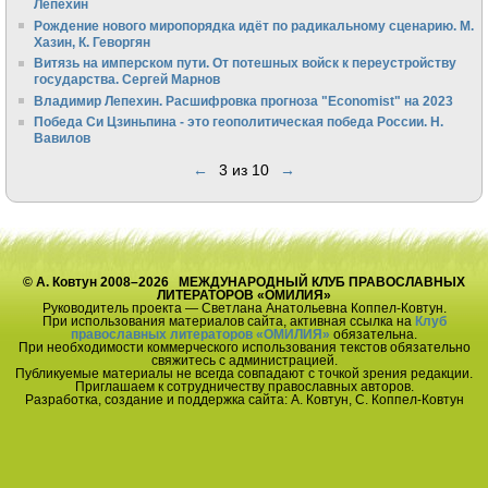
Лепехин
Рождение нового миропорядка идёт по радикальному сценарию. М.
Хазин, К. Геворгян
Витязь на имперском пути. От потешных войск к переустройству
государства. Сергей Марнов
Владимир Лепехин. Расшифровка прогноза "Economist" на 2023
Победа Си Цзиньпина - это геополитическая победа России. Н.
Вавилов
←
3 из 10
→
© А. Ковтун 2008–2026 МЕЖДУНАРОДНЫЙ КЛУБ ПРАВОСЛАВНЫХ
ЛИТЕРАТОРОВ «ОМИЛИЯ»
Руководитель проекта — Светлана Анатольевна Коппел-Ковтун.
При использования материалов сайта, активная ссылка на
Клуб
православных литераторов «ОМИЛИЯ»
обязательна.
При необходимости коммерческого использования текстов обязательно
свяжитесь с администрацией.
Публикуемые материалы не всегда совпадают с точкой зрения редакции.
Приглашаем к сотрудничеству православных авторов.
Разработка, создание и поддержка сайта: А. Ковтун, С. Коппел-Ковтун