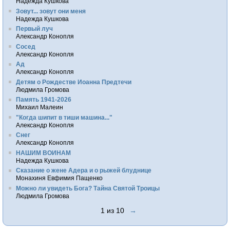
Надежда Кушкова
Зовут... зовут они меня
Надежда Кушкова
Первый луч
Александр Конопля
Сосед
Александр Конопля
Ад
Александр Конопля
Детям о Рождестве Иоанна Предтечи
Людмила Громова
Память 1941-2026
Михаил Малеин
"Когда шипит в тиши машина..."
Александр Конопля
Снег
Александр Конопля
НАШИМ ВОИНАМ
Надежда Кушкова
Сказание о жене Адера и о рыжей блуднице
Монахиня Евфимия Пащенко
Можно ли увидеть Бога? Тайна Святой Троицы
Людмила Громова
1 из 10
→