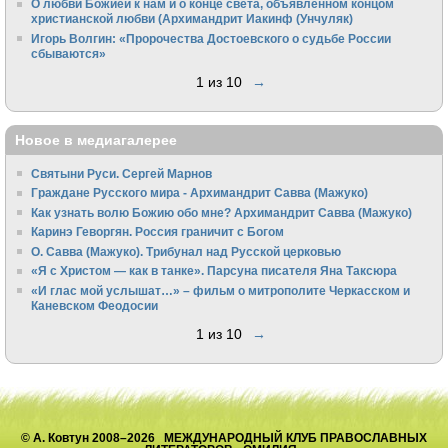
О любви Божией к нам и о конце света, объявленном концом
христианской любви (Архимандрит Иакинф (Унчуляк)
Игорь Волгин: «Пророчества Достоевского о судьбе России
сбываются»
1 из 10
→
Новое в медиагалерее
Святыни Руси. Сергей Марнов
Граждане Русского мира - Архимандрит Савва (Мажуко)
Как узнать волю Божию обо мне? Архимандрит Савва (Мажуко)
Каринэ Геворгян. Россия граничит с Богом
О. Савва (Мажуко). Трибунал над Русской церковью
«Я с Христом — как в танке». Парсуна писателя Яна Таксюра
«И глас мой услышат…» – фильм о митрополите Черкасском и
Каневском Феодосии
1 из 10
→
© А. Ковтун 2008–2026 МЕЖДУНАРОДНЫЙ КЛУБ ПРАВОСЛАВНЫХ