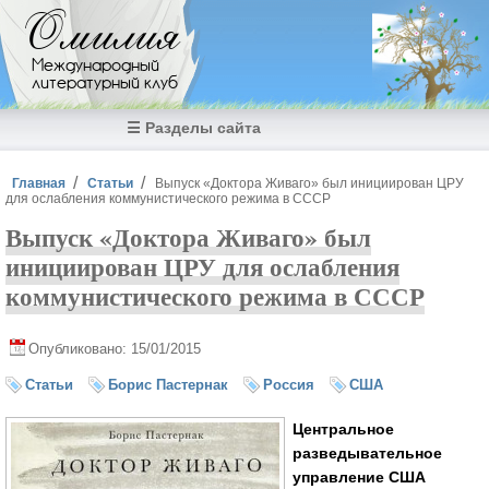
Перейти к основному содержанию
Омилия
Международный
литературный клуб
☰ Разделы сайта
Вы здесь
Главная
Статьи
Выпуск «Доктора Живаго» был инициирован ЦРУ
для ослабления коммунистического режима в СССР
Выпуск «Доктора Живаго» был
инициирован ЦРУ для ослабления
коммунистического режима в СССР
Опубликовано: 15/01/2015
Статьи
Борис Пастернак
Россия
США
Центральное
разведывательное
управление США