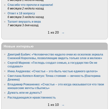
Спасибо что прочли и оценили!
6 месяцев 2 недели
назад
Ответ к 18 вопросу
6 месяцев 3 недели
назад
Талант внушать и вера
7 месяцев 3 дня
назад
1 из 20
→
Новые интервью
Дмитрий Бабич: «Человечество надело очки из осколков зеркала
Снежной Королевы, позволяющие видеть только злое и мелкое»
Сергей Марнов: «Господь создал семью, а государство Он не
создавал»
Инна Андреева: «Счастье – это быть частью единого целого»
Светлана Коппел-Ковтун: Точка стояния — вечность (Екатерина
Демина)
Владимир Романенко: «Счастье – это когда оказывается что твои
юношеские мечты сбылись»
Думать или не думать?
Распадающаяся нравственность
1 из 10
→