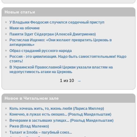
Новые статьи
У Владыки Феодосия случился сердечный приступ
Маки на обочине
Памяти Эдит Сёдергран (Алексей Дмитриенко)
Ростислав Ищенко: «Они желают превратить Церковь в
антицерковь»
Образ страданий русского народа
Россия - это цивилизация. Надо быть самостоятельными! Надо
стоять!
В Украинской Православной Церкви указали властям на
недопустимость атаки на Церковь
1 из 10
→
Новое в Читальном зале
Коль хочешь жить, то, жизнь любя (Лариса Миллер)
Конечно, в лужах есть окошко... (Роальд Мандельштам)
Вечерами в застывших улицах... (Роальд Мандельштам)
Ржев (Влад Маленко)
Талант и Злоба – пагубный союз...