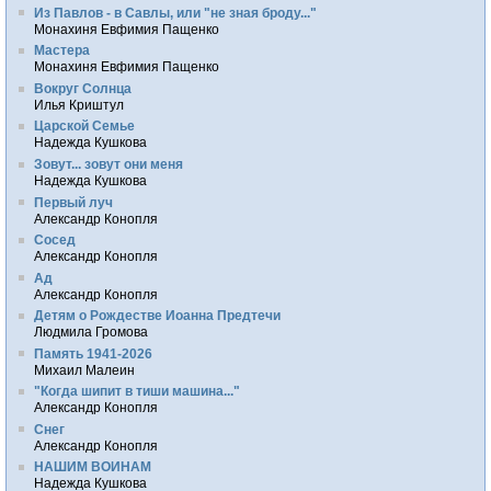
Из Павлов - в Савлы, или "не зная броду..."
Монахиня Евфимия Пащенко
Мастера
Монахиня Евфимия Пащенко
Вокруг Солнца
Илья Криштул
Царской Семье
Надежда Кушкова
Зовут... зовут они меня
Надежда Кушкова
Первый луч
Александр Конопля
Сосед
Александр Конопля
Ад
Александр Конопля
Детям о Рождестве Иоанна Предтечи
Людмила Громова
Память 1941-2026
Михаил Малеин
"Когда шипит в тиши машина..."
Александр Конопля
Снег
Александр Конопля
НАШИМ ВОИНАМ
Надежда Кушкова