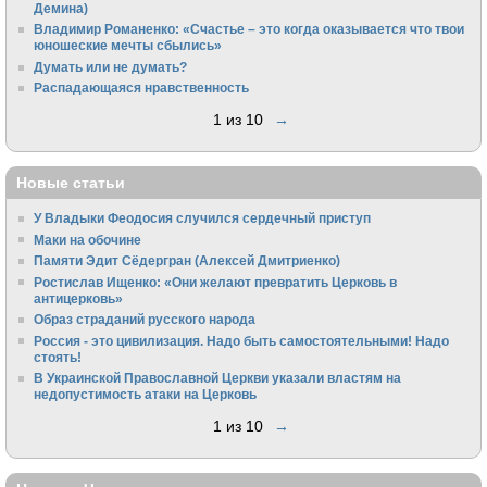
Демина)
Владимир Романенко: «Счастье – это когда оказывается что твои
юношеские мечты сбылись»
Думать или не думать?
Распадающаяся нравственность
1 из 10
→
Новые статьи
У Владыки Феодосия случился сердечный приступ
Маки на обочине
Памяти Эдит Сёдергран (Алексей Дмитриенко)
Ростислав Ищенко: «Они желают превратить Церковь в
антицерковь»
Образ страданий русского народа
Россия - это цивилизация. Надо быть самостоятельными! Надо
стоять!
В Украинской Православной Церкви указали властям на
недопустимость атаки на Церковь
1 из 10
→