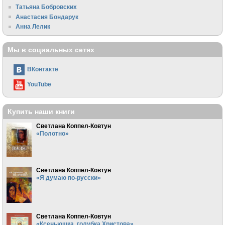
Татьяна Бобровских
Анастасия Бондарук
Анна Лелик
Мы в социальных сетях
ВКонтакте
YouTube
Купить наши книги
Светлана Коппел-Ковтун
«Полотно»
Светлана Коппел-Ковтун
«Я думаю по-русски»
Светлана Коппел-Ковтун
«Ксеньюшка, голубка Христова»