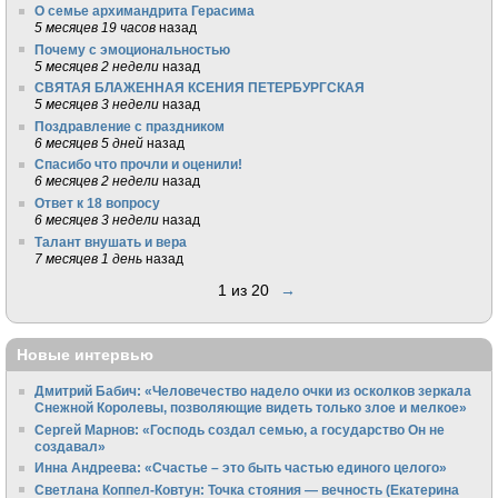
О семье архимандрита Герасима
5 месяцев 19 часов
назад
Почему с эмоциональностью
5 месяцев 2 недели
назад
СВЯТАЯ БЛАЖЕННАЯ КСЕНИЯ ПЕТЕРБУРГСКАЯ
5 месяцев 3 недели
назад
Поздравление с праздником
6 месяцев 5 дней
назад
Спасибо что прочли и оценили!
6 месяцев 2 недели
назад
Ответ к 18 вопросу
6 месяцев 3 недели
назад
Талант внушать и вера
7 месяцев 1 день
назад
1 из 20
→
Новые интервью
Дмитрий Бабич: «Человечество надело очки из осколков зеркала
Снежной Королевы, позволяющие видеть только злое и мелкое»
Сергей Марнов: «Господь создал семью, а государство Он не
создавал»
Инна Андреева: «Счастье – это быть частью единого целого»
Светлана Коппел-Ковтун: Точка стояния — вечность (Екатерина