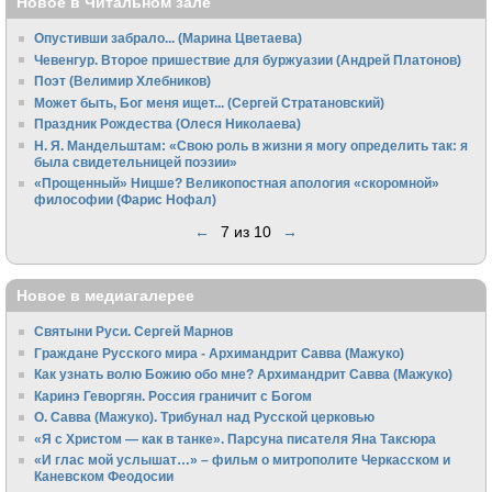
Новое в Читальном зале
Опустивши забрало... (Марина Цветаева)
Чевенгур. Второе пришествие для буржуазии (Андрей Платонов)
Поэт (Велимир Хлебников)
Может быть, Бог меня ищет... (Сергей Стратановский)
Праздник Рождества (Олеся Николаева)
Н. Я. Мандельштам: «Свою pоль в жизни я могу опpеделить так: я
была свидетельницей поэзии»
«Прощенный» Ницше? Великопостная апология «скоромной»
философии (Фарис Нофал)
←
7 из 10
→
Новое в медиагалерее
Святыни Руси. Сергей Марнов
Граждане Русского мира - Архимандрит Савва (Мажуко)
Как узнать волю Божию обо мне? Архимандрит Савва (Мажуко)
Каринэ Геворгян. Россия граничит с Богом
О. Савва (Мажуко). Трибунал над Русской церковью
«Я с Христом — как в танке». Парсуна писателя Яна Таксюра
«И глас мой услышат…» – фильм о митрополите Черкасском и
Каневском Феодосии