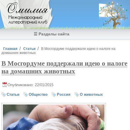
Перейти к основному содержанию
Омилия
Международный
литературный клуб
☰ Разделы сайта
Вы здесь
Главная
Статьи
В Мосгордуме поддержали идею о налоге на
домашних животных
В Мосгордуме поддержали идею о налоге
на домашних животных
Опубликовано: 22/01/2015
Статьи
Общество
Россия
О животных