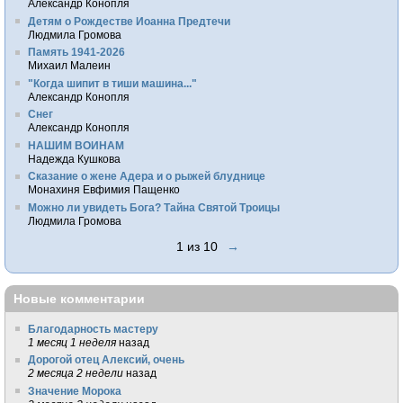
Александр Конопля
Детям о Рождестве Иоанна Предтечи
Людмила Громова
Память 1941-2026
Михаил Малеин
"Когда шипит в тиши машина..."
Александр Конопля
Снег
Александр Конопля
НАШИМ ВОИНАМ
Надежда Кушкова
Сказание о жене Адера и о рыжей блуднице
Монахиня Евфимия Пащенко
Можно ли увидеть Бога? Тайна Святой Троицы
Людмила Громова
1 из 10
→
Новые комментарии
Благодарность мастеру
1 месяц 1 неделя
назад
Дорогой отец Алексий, очень
2 месяца 2 недели
назад
Значение Морока