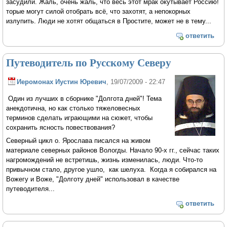
засудили. Жаль, очень жаль, что весь этот мрак окутывает Россию!
торые могут силой отобрать всё, что захотят, а непокорных
излупить. Люди не хотят общаться в Простите, может не в тему...
ответить
Путеводитель по Русскому Северу
Иеромонах Иустин Юревич
, 19/07/2009 - 22:47
Один из лучших в сборнике "Долгота дней"! Тема
анекдотична, но как столько тяжеловесных
терминов сделать играющими на сюжет, чтобы
сохранить ясность повествования?
Северный цикл о. Ярослава писался на живом
материале северных районов Вологды. Начало 90-х гг., сейчас таких
нагромождений не встретишь, жизнь изменилась, люди. Что-то
привычном стало, другое ушло, как шелуха. Когда я собирался на
Вожегу и Воже, "Долготу дней" использовал в качестве
путеводителя...
ответить