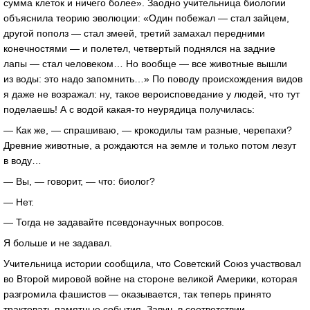
сумма клеток и ничего более». Заодно учительница биологии
объяснила теорию эволюции: «Один побежал — стал зайцем,
другой пополз — стал змеей, третий замахал передними
конечностями — и полетел, четвертый поднялся на задние
лапы — стал человеком… Но вообще — все животные вышли
из воды: это надо запомнить…» По поводу происхождения видов
я даже не возражал: ну, такое вероисповедание у людей, что тут
поделаешь! А с водой
какая-то
неурядица получилась:
— Как же, — спрашиваю, — крокодилы там разные, черепахи?
Древние животные, а рождаются на земле и только потом лезут
в воду…
— Вы, — говорит, — что: биолог?
— Нет.
— Тогда не задавайте псевдонаучных вопросов.
Я больше и не задавал.
Учительница истории сообщила, что Советский Союз участвовал
во Второй мировой войне на стороне великой Америки, которая
разгромила фашистов — оказывается, так теперь принято
трактовать памятные события. Завуч, в соответствии