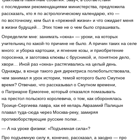
с последними рекомендациями министерства, предложила
рассказать, кто я по астрологическому календарю, кто —
по восточному, кем был в «прежней жизни» и что ожидает меня
в жизни будущей… Этих тоже не о чем было спрашивать.
Определили мне: занимать «окна» — уроки, на которых
учительниц по
какой-то
причине не было. А причин таких на селе
много: и уборка картошки, и ягнение козы, и приобретение
поросенка, и заготовка клюквы с брусникой, и, понятное дело,
хвори… Иной раз «окна» растягивались на целый день.
Однажды, в конце такого дня директриса полюбопытствовала,
чем занимал я урок истории, темой которого было Смутное
время? Отвечаю, что рассказывал о Смутном времени,
о Патриархе Ермогене, который отказался помазывать
на престол польского королевича, о том, как оборонялась
Троице-Сергиева
лавра, как её келарь Авраамий Палицын
плавал
туда-сюда
через
Москва-реку
, замиряя
противоборствующие русские полки…
— А на уроке физики: «Подъемная сила»?
Про подъемную силу я, конечно, рассказал, а заодно — про