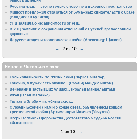
рывок к империи
Русский язык — это не только слово, но и духовное пространство
Минюст предложил отказаться от бумажных свидетельств о браке
(Владислав Куликов)
УПЦ заявила о независимости от РПЦ
В УПЦ заявили о сохранении отношений с Русской православной
церковью
Дерусификация и теологическая война (Александр Щипков)
←
2 из 10
→
Новое в Читальном зале
Коль хочешь жить, то, жизнь любя (Лариса Миллер)
Конечно, в лужах есть окошко... (Роальд Мандельштам)
Вечерами в застывших улицах... (Роальд Мандельштам)
Ржев (Влад Маленко)
Талант и Злоба – пагубный союз...
О любви Божией к нам и о конце света, объявленном концом
христианской любви (Архимандрит Иакинф (Унчуляк)
Игорь Волгин: «Пророчества Достоевского о судьбе России
сбываются»
1 из 10
→