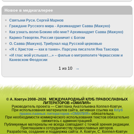
Новое в медиагалерее
Святыни Руси. Сергей Марнов
Граждане Русского мира - Архимандрит Савва (Мажуко)
Как узнать волю Божию обо мне? Архимандрит Савва (Мажуко)
Каринэ Геворгян. Россия граничит с Богом
О. Савва (Мажуко). Трибунал над Русской церковью
«Я с Христом — как в танке». Парсуна писателя Яна Таксюра
«И глас мой услышат…» – фильм о митрополите Черкасском и
Каневском Феодосии
1 из 10
→
© А. Ковтун 2008–2026 МЕЖДУНАРОДНЫЙ КЛУБ ПРАВОСЛАВНЫХ
ЛИТЕРАТОРОВ «ОМИЛИЯ»
Руководитель проекта — Светлана Анатольевна Коппел-Ковтун.
При использования материалов сайта, активная ссылка на
Клуб
православных литераторов «ОМИЛИЯ»
обязательна.
При необходимости коммерческого использования текстов обязательно
свяжитесь с администрацией.
Публикуемые материалы не всегда совпадают с точкой зрения редакции.
Приглашаем к сотрудничеству православных авторов.
Разработка, создание и поддержка сайта: А. Ковтун, С. Коппел-Ковтун