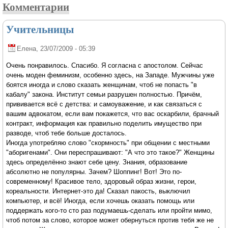
Комментарии
Учительницы
Елена
, 23/07/2009 - 05:39
Очень понравилось. Спасибо. Я согласна с апостолом. Сейчас
очень моден феминизм, особенно здесь, на Западе. Мужчины уже
боятся иногда и слово сказать женщинам, чтоб не попасть "в
кабалу" закона. Институт семьи разрушен полностью. Причём,
прививается всё с детства: и самоуважение, и как связаться с
вашим адвокатом, если вам покажется, что вас оскарбили, брачный
контракт, информация как правильно поделить имущество при
разводе, чтоб тебе больше досталось.
Иногда употребляю слово "скормность" при общении с местными
"аборигенами". Они переспрашивают: "А что это такое?" Женщины
здесь определённо знают себе цену. Знания, образование
абсолютно не популярны. Зачем? Шоппинг! Вот! Это по-
современному! Красивое тело, здоровый образ жизни, герои,
кореальности. Интернет-это да! Сказал пакость, выключил
компьютер, и всё! Иногда, если хочешь оказать помощь или
поддержать кого-то сто раз подумаешь-сделать или пройти мимо,
чтоб потом за слово, которое может обернуться против тебя же не