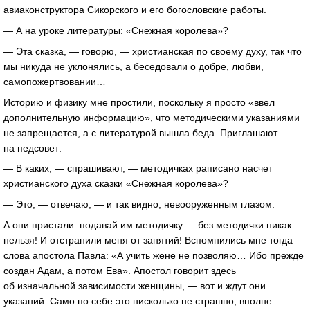
авиаконструктора Сикорского и его богословские работы.
— А на уроке литературы: «Снежная королева»?
— Эта сказка, — говорю, — христианская по своему духу, так что
мы никуда не уклонялись, а беседовали о добре, любви,
самопожертвовании…
Историю и физику мне простили, поскольку я просто «ввел
дополнительную информацию», что методическими указаниями
не запрещается, а с литературой вышла беда. Приглашают
на педсовет:
— В каких, — спрашивают, — методичках раписано насчет
христианского духа сказки «Снежная королева»?
— Это, — отвечаю, — и так видно, невооруженным глазом.
А они пристали: подавай им методичку — без методички никак
нельзя! И отстранили меня от занятий! Вспомнились мне тогда
слова апостола Павла: «А учить жене не позволяю… Ибо прежде
создан Адам, а потом Ева». Апостол говорит здесь
об изначальной зависимости женщины, — вот и ждут они
указаний. Само по себе это нисколько не страшно, вполне