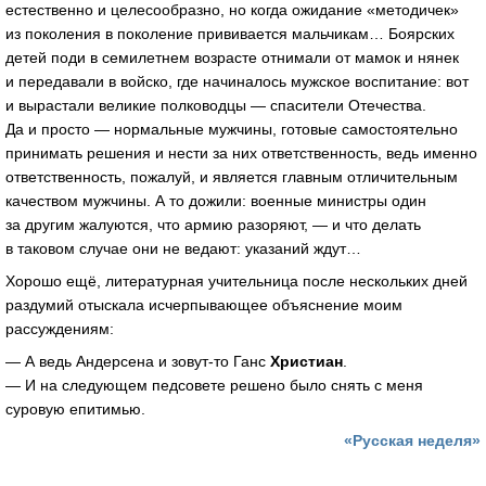
естественно и целесообразно, но когда ожидание «методичек»
из поколения в поколение прививается мальчикам… Боярских
детей поди в семилетнем возрасте отнимали от мамок и нянек
и передавали в войско, где начиналось мужское воспитание: вот
и вырастали великие полководцы — спасители Отечества.
Да и просто — нормальные мужчины, готовые самостоятельно
принимать решения и нести за них ответственность, ведь именно
ответственность, пожалуй, и является главным отличительным
качеством мужчины. А то дожили: военные министры один
за другим жалуются, что армию разоряют, — и что делать
в таковом случае они не ведают: указаний ждут…
Хорошо ещё, литературная учительница после нескольких дней
раздумий отыскала исчерпывающее объяснение моим
рассуждениям:
— А ведь Андерсена и
зовут-то
Ганс
Христиан
.
— И на следующем педсовете решено было снять с меня
суровую епитимью.
«Русская неделя»