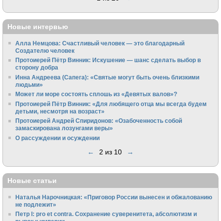
Новые интервью
Алла Немцова: Счастливый человек — это благодарный
Создателю человек
Протоиерей Пётр Винник: Искушение — шанс сделать выбор в
сторону добра
Инна Андреева (Сапега): «Святые могут быть очень близкими
людьми»
Может ли море состоять сплошь из «Девятых валов»?
Протоиерей Пётр Винник: «Для любящего отца мы всегда будем
детьми, несмотря на возраст»
Протоиерей Андрей Спиридонов: «Озабоченность собой
замаскирована лозунгами веры»
О рассуждении и осуждении
←
2 из 10
→
Новые статьи
Наталья Нарочницкая: «Приговор России вынесен и обжалованию
не подлежит»
Петр I: pro et contra. Сохранение суверенитета, абсолютизм и