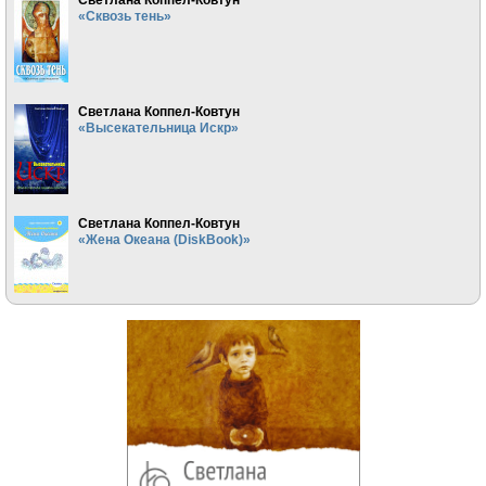
«Сквозь тень»
Светлана Коппел-Ковтун
«Высекательница Искр»
Светлана Коппел-Ковтун
«Жена Океана (DiskBook)»