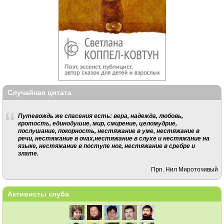
Случайная цитата
Путевождь же спасения есть: вера, надежда, любовь,
кротость, единодушие, мир, смирение, целомудрие,
послушание, покорность, нестяжание в уме, нестяжание в
речи, нестяжание в очах,нестяжание в слухе и нестяжание на
языке, нестяжание в поступе ног, нестяжание в сребре и
злате.
Прп. Нил Мироточивый
Активисты клуба