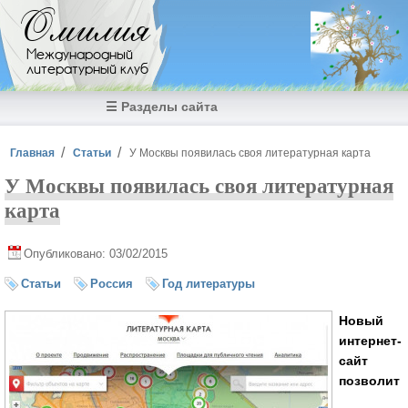
Перейти к основному содержанию
Омилия
Международный
литературный клуб
☰ Разделы сайта
Вы здесь
Главная
Статьи
У Москвы появилась своя литературная карта
У Москвы появилась своя литературная
карта
Опубликовано: 03/02/2015
Статьи
Россия
Год литературы
Новый
интернет-
сайт
позволит