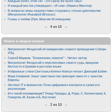
Каждый хочет, чтоб «я» - это сразу же было «мы»
И каждый росток утверждает: «Я сам» (Лариса Миллер)
В вопросах веры недопустимо следовать только дипломатии
(Митрополит Иерофей (Влахос)
Главы о любви (Прп. Максим Исповедник)
←
4 из 10
→
Новое в медиагалерее
Митрополит Феодосий об инициативе скорого проведения Собора
УПЦ
Сергей Марнов. "Блаженная, помоги!" - Читает автор
Митрополит Феодосий о перспективах своего суда, вредном
балласте в Церкви и русском языке
Избранные стихи Светланы Коппел-Ковтун читает Дмитрий Бабич
Марк Смирнов: Закат христианства приходит вместе с закатом
Европы
Эксперт IT и финансов: План цифрового контроля и сроки его
реализации
Кто такой планировщик? Улица Правды. Д. Роде, С. Колмогоров, К.
Геворгян, М. Хазин и Б. Костенко
←
2 из 10
→