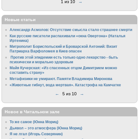
1 из 10
→
Новые статьи
Александр Асмолов: Отсутствие смысла стало страшнее смерти
Как русские писатели распахивали «окна Овертона» (Наталья
Иртенина)
Митрополит Бориспольский и Броварской Антоний: Визит
Патриарха Варфоломея в Киев опасен
Против этой эпидемии есть только одно лекарство - быть
психически и морально здоровым
Майя Кучерская: «Из спасенных отцом Димитрием можно
составить страну»
Метафизики не умирают. Памяти Владимира Миронова
«Животные гибнут, вода мертвая». Катастрофа на Камчатке
←
5 из 10
→
Новое в Читальном зале
То же самое (Юнна Мориц)
Дьявол – это атмосфера (Юнна Мориц)
Я не лгал (Игорь Северянин)