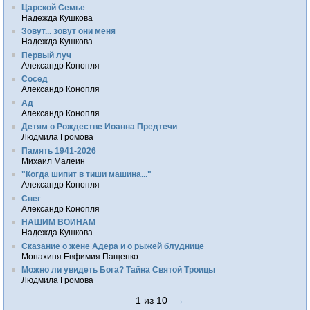
Царской Семье
Надежда Кушкова
Зовут... зовут они меня
Надежда Кушкова
Первый луч
Александр Конопля
Сосед
Александр Конопля
Ад
Александр Конопля
Детям о Рождестве Иоанна Предтечи
Людмила Громова
Память 1941-2026
Михаил Малеин
"Когда шипит в тиши машина..."
Александр Конопля
Снег
Александр Конопля
НАШИМ ВОИНАМ
Надежда Кушкова
Сказание о жене Адера и о рыжей блуднице
Монахиня Евфимия Пащенко
Можно ли увидеть Бога? Тайна Святой Троицы
Людмила Громова
1 из 10
→