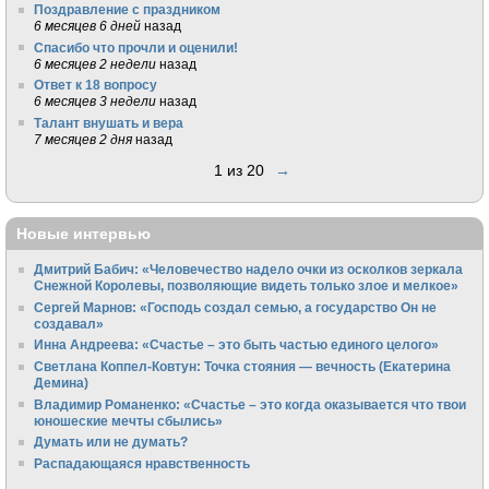
Поздравление с праздником
6 месяцев 6 дней
назад
Спасибо что прочли и оценили!
6 месяцев 2 недели
назад
Ответ к 18 вопросу
6 месяцев 3 недели
назад
Талант внушать и вера
7 месяцев 2 дня
назад
1 из 20
→
Новые интервью
Дмитрий Бабич: «Человечество надело очки из осколков зеркала
Снежной Королевы, позволяющие видеть только злое и мелкое»
Сергей Марнов: «Господь создал семью, а государство Он не
создавал»
Инна Андреева: «Счастье – это быть частью единого целого»
Светлана Коппел-Ковтун: Точка стояния — вечность (Екатерина
Демина)
Владимир Романенко: «Счастье – это когда оказывается что твои
юношеские мечты сбылись»
Думать или не думать?
Распадающаяся нравственность