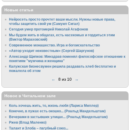
Новые статьи
Нейросеть просто прочтет ваши мысли. Нужны новые права,
чтобы защитить свой ум (Самуил Сигал)
Сегодня умер протоиерей Николай Агафонов
Мы будем жить в общагах, есть насекомых и гордиться этим
(Виктор Мараховский)
Cовременное монашество. Игра и богоискательство
«Автор уходит неизвестным» (Сергей Шаргунов)
Александр Щипков: Минздрав поменял философское отношение к
понятиям "мужчина и женщина"
Калужская бизнесвумен решила раздавать хлеб бесплатно и
пожалела об этом
←
8 из 10
→
Новое в Читальном зале
Коль хочешь жить, то, жизнь любя (Лариса Миллер)
Конечно, в лужах есть окошко... (Роальд Мандельштам)
Вечерами в застывших улицах... (Роальд Мандельштам)
Ржев (Влад Маленко)
Талант и Злоба – пагубный союз...