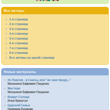
Все авторы
1-я страница
2-я страница
3-я страница
4-я страница
5-я страница
6-я страница
7-я страница
8-я страница
Все авторы на одной странице
Новые материалы
Из Павлов - в Савлы, или "не зная броду..."
Монахиня Евфимия Пащенко
Мастера
Монахиня Евфимия Пащенко
Вокруг Солнца
Илья Криштул
Царской Семье
Надежда Кушкова