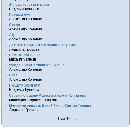
Зовут... зовут они меня
Надежда Кушкова
Первый луч
Александр Конопля
Сосед
Александр Конопля
Ад
Александр Конопля
Детям о Рождестве Иоанна Предтечи
Людмила Громова
Память 1941-2026
Михаил Малеин
"Когда шипит в тиши машина..."
Александр Конопля
Снег
Александр Конопля
НАШИМ ВОИНАМ
Надежда Кушкова
Сказание о жене Адера и о рыжей блуднице
Монахиня Евфимия Пащенко
Можно ли увидеть Бога? Тайна Святой Троицы
Людмила Громова
1 из 10
→