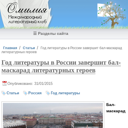
Перейти к основному содержанию
Омилия
Международный
литературный клуб
☰ Разделы сайта
Вы здесь
Главная
Статьи
Год литературы в России завершит бал-маскарад
литературных героев
Год литературы в России завершит бал-
маскарад литературных героев
Опубликовано: 31/01/2015
Статьи
Россия
Год литературы
Бал-
маскарад