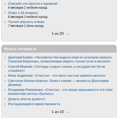
Спасибо что прочли и оценили!
6 месяцев 1 неделя
назад
Ответ к 18 вопросу
6 месяцев 3 недели
назад
Талант внушать и вера
7 месяцев 1 день
назад
1 из 20
→
Новые интервью
Дмитрий Бабич: «Человечество надело очки из осколков зеркала
Снежной Королевы, позволяющие видеть только злое и мелкое»
Сергей Марнов: «Господь создал семью, а государство Он не
создавал»
Инна Андреева: «Счастье – это быть частью единого целого»
Светлана Коппел-Ковтун: Точка стояния — вечность (Екатерина
Демина)
Владимир Романенко: «Счастье – это когда оказывается что твои
юношеские мечты сбылись»
Думать или не думать?
Распадающаяся нравственность
1 из 10
→