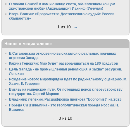
О любви Божией к нам и о конце света, объявленном концом
христианской любви (Архимандрит Иакинф (Унчуляк)
Игорь Волгин: «Пророчества Достоевского о судьбе России
сбываются»
1 из 10
→
Новое в медиагалерее
Е.Сатановский откровенно высказался о реальных причинах
агрессии Запада
Каринэ Геворгян: Мир будет разворачиваться на 180 градусов
Цель Запада - не промышленная революция, а захват ресурсов.
Лепехин
Рождение нового миропорядка идёт по радикальному сценарию. М.
Хазин, К. Геворгян
Витязь на имперском пути. От потешных войск к переустройству
государства. Сергей Марнов
Владимир Лепехин. Расшифровка прогноза "Economist" на 2023
Победа Си Цзиньпина - это геополитическая победа России. Н.
Вавилов
←
3 из 10
→