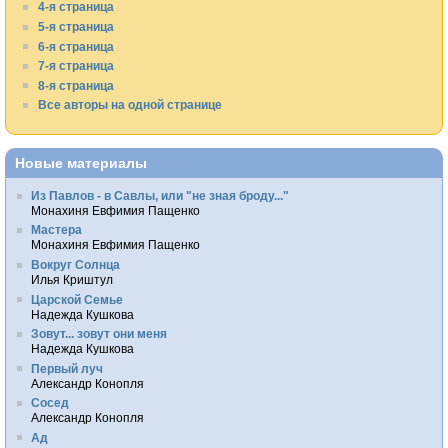
4-я страница
5-я страница
6-я страница
7-я страница
8-я страница
Все авторы на одной странице
Новые материалы
Из Павлов - в Савлы, или "не зная броду..."
Монахиня Евфимия Пащенко
Мастера
Монахиня Евфимия Пащенко
Вокруг Солнца
Илья Криштул
Царской Семье
Надежда Кушкова
Зовут... зовут они меня
Надежда Кушкова
Первый луч
Александр Конопля
Сосед
Александр Конопля
Ад