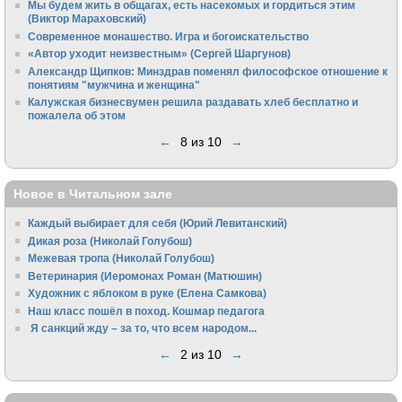
Мы будем жить в общагах, есть насекомых и гордиться этим
(Виктор Мараховский)
Cовременное монашество. Игра и богоискательство
«Автор уходит неизвестным» (Сергей Шаргунов)
Александр Щипков: Минздрав поменял философское отношение к
понятиям "мужчина и женщина"
Калужская бизнесвумен решила раздавать хлеб бесплатно и
пожалела об этом
←
8 из 10
→
Новое в Читальном зале
Каждый выбирает для себя (Юрий Левитанский)
Дикая роза (Николай Голубош)
Межевая тропа (Николай Голубош)
Ветеринария (Иеромонах Роман (Матюшин)
Художник с яблоком в руке (Елена Самкова)
Наш класс пошёл в поход. Кошмар педагога
Я санкций жду – за то, что всем народом...
←
2 из 10
→