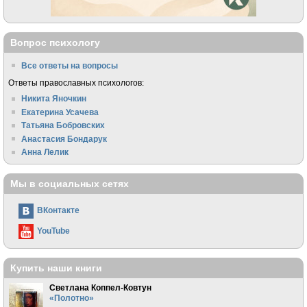
Вопрос психологу
Все ответы на вопросы
Ответы православных психологов:
Никита Яночкин
Екатерина Усачева
Татьяна Бобровских
Анастасия Бондарук
Анна Лелик
Мы в социальных сетях
ВКонтакте
YouTube
Купить наши книги
Светлана Коппел-Ковтун
«Полотно»