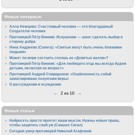
Новые интервью
Алла Немцова: Счастливый человек — это благодарный
Создателю человек
Протоиерей Пётр Винник: Искушение — шанс сделать выбор в
сторону добра
Инна Андреева (Сапега): «Святые могут быть очень близкими
людьми»
Может ли море состоять сплошь из «Девятых валов»?
Протоиерей Пётр Винник: «Для любящего отца мы всегда будем
детьми, несмотря на возраст»
Протоиерей Андрей Спиридонов: «Озабоченность собой
замаскирована лозунгами веры»
О рассуждении и осуждении
←
2 из 10
→
Новые статьи
Нейросеть просто прочтет ваши мысли. Нужны новые права,
чтобы защитить свой ум (Самуил Сигал)
Сегодня умер протоиерей Николай Агафонов