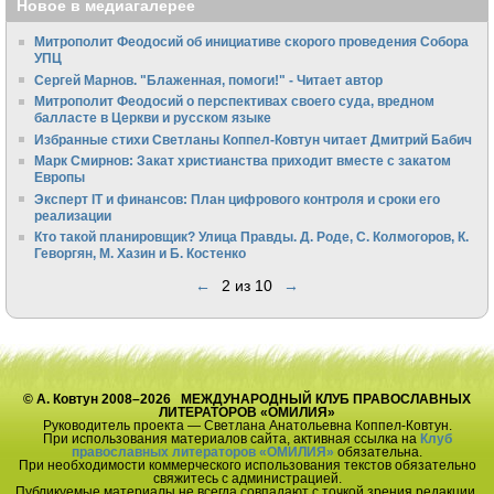
Новое в медиагалерее
Митрополит Феодосий об инициативе скорого проведения Собора
УПЦ
Сергей Марнов. "Блаженная, помоги!" - Читает автор
Митрополит Феодосий о перспективах своего суда, вредном
балласте в Церкви и русском языке
Избранные стихи Светланы Коппел-Ковтун читает Дмитрий Бабич
Марк Смирнов: Закат христианства приходит вместе с закатом
Европы
Эксперт IT и финансов: План цифрового контроля и сроки его
реализации
Кто такой планировщик? Улица Правды. Д. Роде, С. Колмогоров, К.
Геворгян, М. Хазин и Б. Костенко
←
2 из 10
→
© А. Ковтун 2008–2026 МЕЖДУНАРОДНЫЙ КЛУБ ПРАВОСЛАВНЫХ
ЛИТЕРАТОРОВ «ОМИЛИЯ»
Руководитель проекта — Светлана Анатольевна Коппел-Ковтун.
При использования материалов сайта, активная ссылка на
Клуб
православных литераторов «ОМИЛИЯ»
обязательна.
При необходимости коммерческого использования текстов обязательно
свяжитесь с администрацией.
Публикуемые материалы не всегда совпадают с точкой зрения редакции.