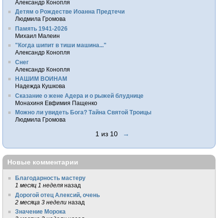
Александр Конопля
Детям о Рождестве Иоанна Предтечи
Людмила Громова
Память 1941-2026
Михаил Малеин
"Когда шипит в тиши машина..."
Александр Конопля
Снег
Александр Конопля
НАШИМ ВОИНАМ
Надежда Кушкова
Сказание о жене Адера и о рыжей блуднице
Монахиня Евфимия Пащенко
Можно ли увидеть Бога? Тайна Святой Троицы
Людмила Громова
1 из 10
→
Новые комментарии
Благодарность мастеру
1 месяц 1 неделя
назад
Дорогой отец Алексий, очень
2 месяца 3 недели
назад
Значение Морока