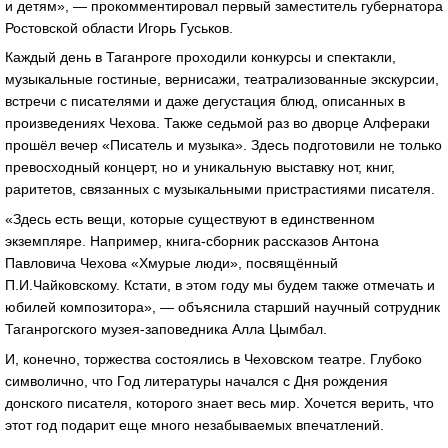
и детям», — прокомментировал первый заместитель губернатора
Ростовской области Игорь Гуськов.
Каждый день в Таганроге проходили конкурсы и спектакли,
музыкальные гостиные, вернисажи, театрализованные экскурсии,
встречи с писателями и даже дегустация блюд, описанных в
произведениях Чехова. Также седьмой раз во дворце Алфераки
прошёл вечер «Писатель и музыка». Здесь подготовили не только
превосходный концерт, но и уникальную выставку нот, книг,
раритетов, связанных с музыкальными пристрастиями писателя.
«Здесь есть вещи, которые существуют в единственном
экземпляре. Например, книга-сборник рассказов Антона
Павловича Чехова «Хмурые люди», посвящённый
П.И.Чайковскому. Кстати, в этом году мы будем также отмечать и
юбилей композитора», — объяснила старший научный сотрудник
Таганрогского музея-заповедника Алла Цымбал.
И, конечно, торжества состоялись в Чеховском театре. Глубоко
символично, что Год литературы начался с Дня рождения
донского писателя, которого знает весь мир. Хочется верить, что
этот год подарит еще много незабываемых впечатлений.