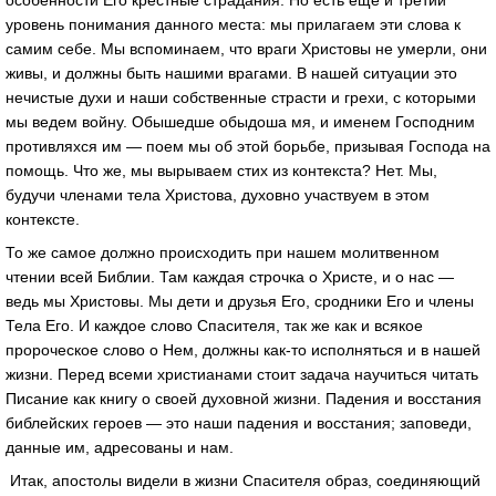
особенности Его крестные страдания. Но есть еще и третий
уровень понимания данного места: мы прилагаем эти слова к
самим себе. Мы вспоминаем, что враги Христовы не умерли, они
живы, и должны быть нашими врагами. В нашей ситуации это
нечистые духи и наши собственные страсти и грехи, с которыми
мы ведем войну. Обышедше обыдоша мя, и именем Господним
противляхся им — поем мы об этой борьбе, призывая Господа на
помощь. Что же, мы вырываем стих из контекста? Нет. Мы,
будучи членами тела Христова, духовно участвуем в этом
контексте.
То же самое должно происходить при нашем молитвенном
чтении всей Библии. Там каждая строчка о Христе, и о нас —
ведь мы Христовы. Мы дети и друзья Его, сродники Его и члены
Тела Его. И каждое слово Спасителя, так же как и всякое
пророческое слово о Нем, должны как-то исполняться и в нашей
жизни. Перед всеми христианами стоит задача научиться читать
Писание как книгу о своей духовной жизни. Падения и восстания
библейских героев — это наши падения и восстания; заповеди,
данные им, адресованы и нам.
Итак, апостолы видели в жизни Спасителя образ, соединяющий