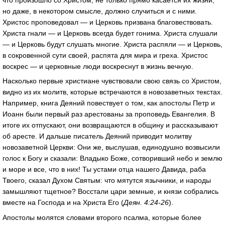
но даже, в некотором смысле, должно случиться и с ними.
Христос проповедовал — и Церковь призвана благовествовать.
Христа гнали — и Церковь всегда будет гонима. Христа слушали
— и Церковь будут слушать многие. Христа распяли — и Церковь,
в сокровенной сути своей, распята для мира и греха. Христос
воскрес — и церковные люди воскреснут в жизнь вечную.
Насколько первые христиане чувствовали свою связь со Христом,
видно из их молитв, которые встречаются в новозаветных текстах.
Например, книга Деяний повествует о том, как апостолы Петр и
Иоанн были первый раз арестованы за проповедь Евангелия. В
итоге их отпускают, они возвращаются в общину и рассказывают
об аресте. И дальше писатель Деяний приводит молитву
новозаветной Церкви: Они же, выслушав, единодушно возвысили
голос к Богу и сказали: Владыко Боже, сотворивший небо и землю
и море и все, что в них! Ты устами отца нашего Давида, раба
Твоего, сказал Духом Святым: что мятутся язычники, и народы
замышляют тщетное? Восстали цари земные, и князи собрались
вместе на Господа и на Христа Его (
Деян. 4:24-26
).
Апостолы молятся словами второго псалма, которые более