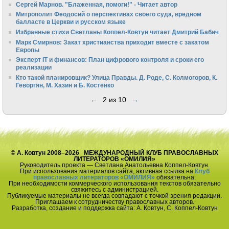
Сергей Марнов. "Блаженная, помоги!" - Читает автор
Митрополит Феодосий о перспективах своего суда, вредном
балласте в Церкви и русском языке
Избранные стихи Светланы Коппел-Ковтун читает Дмитрий Бабич
Марк Смирнов: Закат христианства приходит вместе с закатом
Европы
Эксперт IT и финансов: План цифрового контроля и сроки его
реализации
Кто такой планировщик? Улица Правды. Д. Роде, С. Колмогоров, К.
Геворгян, М. Хазин и Б. Костенко
←
2 из 10
→
© А. Ковтун 2008–2026 МЕЖДУНАРОДНЫЙ КЛУБ ПРАВОСЛАВНЫХ
ЛИТЕРАТОРОВ «ОМИЛИЯ»
Руководитель проекта — Светлана Анатольевна Коппел-Ковтун.
При использования материалов сайта, активная ссылка на
Клуб
православных литераторов «ОМИЛИЯ»
обязательна.
При необходимости коммерческого использования текстов обязательно
свяжитесь с администрацией.
Публикуемые материалы не всегда совпадают с точкой зрения редакции.
Приглашаем к сотрудничеству православных авторов.
Разработка, создание и поддержка сайта: А. Ковтун, С. Коппел-Ковтун