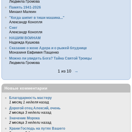
Людмила Громова
Память 1941-2026
Михаил Малеин
"Когда шипит в тиши машина..."
Александр Конопля
Снег
Александр Конопля
НАШИМ ВОИНАМ
Надежда Кушкова
Сказание о жене Адера и о рыжей блуднице
Монахиня Евфимия Пащенко
Можно ли увидеть Бога? Тайна Святой Троицы
Людмила Громова
1 из 10
→
Новые комментарии
Благодарность мастеру
1 месяц 1 неделя
назад
Дорогой отец Алексий, очень
2 месяца 3 недели
назад
Значение Морока
2 месяца 3 недели
назад
Храни Господь на путях Вашего