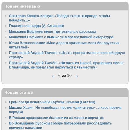
Новые интервью
Светлана Коппел-Ковтун: «Твёрдо стоять в правде, чтобы
победить...»
Глазами очевидца (А. Смирнов)
Монахиня Евфимия пишет детективные рассказы
Монахиня Евфимия о вымысле в православной литературе
Юлия Вознесенская: «Мне дорого признание моих белорусских
читателей»
Протоиерей Андрей Ткачев: «Штаты превратились в несвободную
страну»
Протоиерей Андрей Ткачёв: «Ни один из князей, правивших после
Владимира, не предлагал вернуться к язычеству»
←
6 из 10
→
Новые статьи
Гром среди ясного неба (Архим. Симеон (Гагатик)
Михаил Хазин: Не «свобода» против «диктатуры», а хаос против
порядка
В России предсказали болезни из-за масок и перчаток
Во Всемирном русском соборе потребовали расследовать
причины пандемии