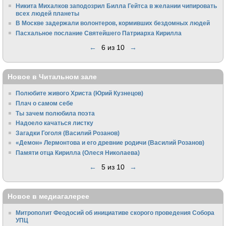
Никита Михалков заподозрил Билла Гейтса в желании чипировать
всех людей планеты
В Москве задержали волонтеров, кормивших бездомных людей
Пасхальное послание Святейшего Патриарха Кирилла
←
6 из 10
→
Новое в Читальном зале
Полюбите живого Христа (Юрий Кузнецов)
Плач о самом себе
Ты зачем полюбила поэта
Надоело качаться листку
Загадки Гоголя (Василий Розанов)
«Демон» Лермонтова и его древние родичи (Василий Розанов)
Памяти отца Кирилла (Олеся Николаева)
←
5 из 10
→
Новое в медиагалерее
Митрополит Феодосий об инициативе скорого проведения Собора
УПЦ