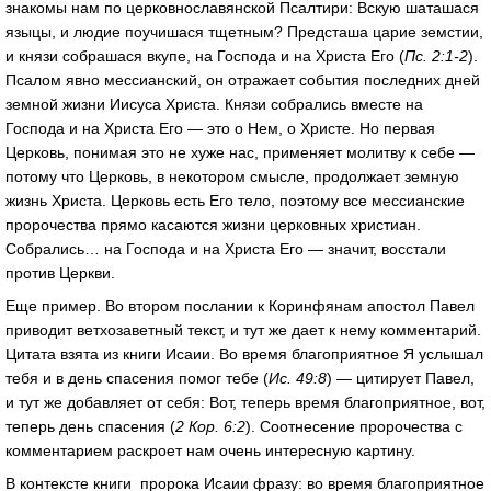
знакомы нам по церковнославянской Псалтири: Вскую шаташася
языцы, и людие поучишася тщетным? Предсташа царие земстии,
и князи собрашася вкупе, на Господа и на Христа Его (
Пс. 2:1-2
).
Псалом явно мессианский, он отражает события последних дней
земной жизни Иисуса Христа. Князи собрались вместе на
Господа и на Христа Его — это о Нем, о Христе. Но первая
Церковь, понимая это не хуже нас, применяет молитву к себе —
потому что Церковь, в некотором смысле, продолжает земную
жизнь Христа. Церковь есть Его тело, поэтому все мессианские
пророчества прямо касаются жизни церковных христиан.
Собрались… на Господа и на Христа Его — значит, восстали
против Церкви.
Еще пример. Во втором послании к Коринфянам апостол Павел
приводит ветхозаветный текст, и тут же дает к нему комментарий.
Цитата взята из книги Исаии. Во время благоприятное Я услышал
тебя и в день спасения помог тебе (
Ис. 49:8
) — цитирует Павел,
и тут же добавляет от себя: Вот, теперь время благоприятное, вот,
теперь день спасения (
2 Кор. 6:2
). Соотнесение пророчества с
комментарием раскроет нам очень интересную картину.
В контексте книги пророка Исаии фразу: во время благоприятное