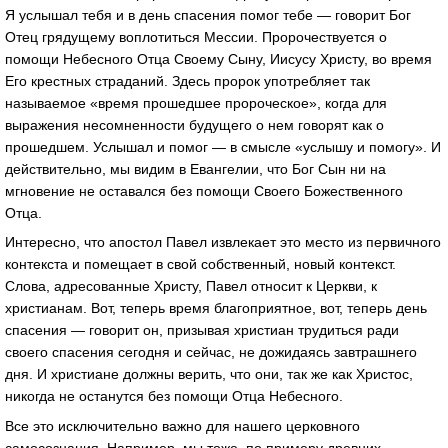
Я услышал тебя и в день спасения помог тебе — говорит Бог
Отец грядущему воплотиться Мессии. Пророчествуется о
помощи Небесного Отца Своему Сыну, Иисусу Христу, во время
Его крестных страданий. Здесь пророк употребляет так
называемое «время прошедшее пророческое», когда для
выражения несомненности будущего о нем говорят как о
прошедшем. Услышал и помог — в смысле «услышу и помогу». И
действительно, мы видим в Евангелии, что Бог Сын ни на
мгновение не оставался без помощи Своего Божественного
Отца.
Интересно, что апостол Павел извлекает это место из первичного
контекста и помещает в свой собственный, новый контекст.
Слова, адресованные Христу, Павел относит к Церкви, к
христианам. Вот, теперь время благоприятное, вот, теперь день
спасения — говорит он, призывая христиан трудиться ради
своего спасения сегодня и сейчас, не дожидаясь завтрашнего
дня. И христиане должны верить, что они, так же как Христос,
никогда не останутся без помощи Отца Небесного.
Все это исключительно важно для нашего церковного