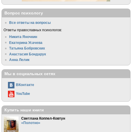
Вопрос психологу
Все ответы на вопросы
Ответы православных психологов:
Никита Яночкин
Екатерина Усачева
Татьяна Бобровских
Анастасия Бондарук
Анна Лелик
Мы в социальных сетях
ВКонтакте
YouTube
Купить наши книги
Светлана Коппел-Ковтун
«Полотно»