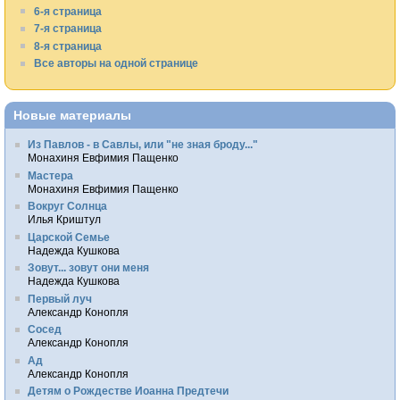
6-я страница
7-я страница
8-я страница
Все авторы на одной странице
Новые материалы
Из Павлов - в Савлы, или "не зная броду..."
Монахиня Евфимия Пащенко
Мастера
Монахиня Евфимия Пащенко
Вокруг Солнца
Илья Криштул
Царской Семье
Надежда Кушкова
Зовут... зовут они меня
Надежда Кушкова
Первый луч
Александр Конопля
Сосед
Александр Конопля
Ад
Александр Конопля
Детям о Рождестве Иоанна Предтечи