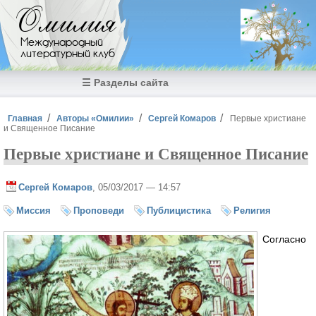
Перейти к основному содержанию
Омилия
Международный
литературный клуб
☰ Разделы сайта
Вы здесь
Главная
Авторы «Омилии»
Сергей Комаров
Первые христиане
и Священное Писание
Первые христиане и Священное Писание
Сергей Комаров
, 05/03/2017 — 14:57
Миссия
Проповеди
Публицистика
Религия
Согласно