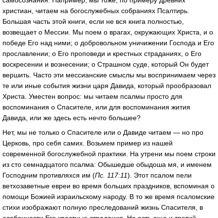
самосознания. Например, мы тоже, по примеру древних
христиан, читаем на богослужебных собраниях Псалтирь.
Большая часть этой книги, если не вся книга полностью,
возвещает о Мессии. Мы поем о врагах, окружающих Христа, и о
победе Его над ними; о добровольном уничижении Господа и Его
прославлении; о Его проповеди и крестных страданиях, о Его
воскресении и вознесении; о Страшном суде, который Он будет
вершить. Часто эти мессианские смыслы мы воспринимаем через
те или иные события жизни царя Давида, который прообразовал
Христа. Уместен вопрос: мы читаем псалмы просто для
воспоминания о Спасителе, или для воспоминания жития
Давида, или же здесь есть нечто большее?
Нет, мы не только о Спасителе или о Давиде читаем — но про
Церковь, про себя самих. Возьмем пример из нашей
современной богослужебной практики. На утрени мы поем строки
из сто семнадцатого псалма: Обышедше обыдоша мя, и именем
Господним противляхся им (
Пс. 117:11
). Этот псалом пели
ветхозаветные евреи во время больших праздников, вспоминая о
помощи Божией израильскому народу. В то же время псаломские
стихи изображают полную преследований жизнь Спасителя, в