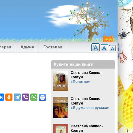
лерея
Админ
Гостевая
Купить наши книги
Светлана Коппел-
Ковтун
«Полотно»
Светлана Коппел-
Ковтун
«Я думаю по-русски»
Светлана Коппел-
Ковтун