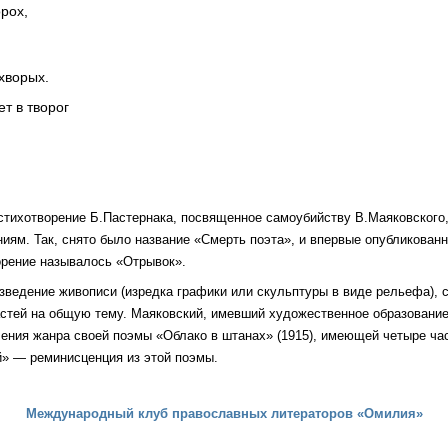
рох,
,
хворых.
т в творог
 стихотворение Б.Пастернака, посвященное самоубийству В.Маяковского
иям. Так, снято было название «Смерть поэта», и впервые опубликован
ворение называлось «Отрывок».
изведение живописи (изредка графики или скульптуры в виде рельефа), 
стей на общую тему. Маяковский, имевший художественное образование
чения жанра своей поэмы «Облако в штанах» (1915), имеющей четыре ча
» — реминисценция из этой поэмы.
Международный клуб православных литераторов «Омилия»