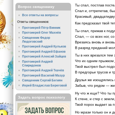
Ты спал, постлав посте
Вопрос священнику
Спал и, оттрепетав, бы
Все ответы на вопросы
Красивый, двадцатидву
Ответы священников:
Как предсказал твой те
Протоиерей Пётр Винник
Ты спал, прижав к поду
Протоиерей Олег Махнёв
Спал, — со всех ног, со
Священник Федор
Людоговский
Врезаясь вновь и вновь
Протоиерей Андрей Кульков
В разряд преданий мо
Протоиерей Андрей Ефанов
Ты в них врезался тем 
Протоиерей Алексий Зайцев
Что их одним прыжком 
Протоиерей Андрей
Спиридонов
Твой выстрел был подо
Протоиерей Андрей Ткачёв
В предгорьи трусов и т
Протоиерей Василий Мазур
Друзья же изощрялись 
Священник Сергий Бегиян
Забыв, что рядом — жиз
Иерей Владислав Береговой
Ну что ж еще? Что ты 
Задать вопрос психологу
К стене, и стер с земли
Твой порох выдает за 
Но мрази только он и д