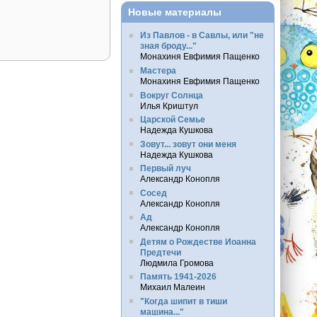
Новые материалы
Из Павлов - в Савлы, или "не
зная броду..."
Монахиня Евфимия Пащенко
Мастера
Монахиня Евфимия Пащенко
Вокруг Солнца
Илья Криштул
Царской Семье
Надежда Кушкова
Зовут... зовут они меня
Надежда Кушкова
Первый луч
Александр Конопля
Сосед
Александр Конопля
Ад
Александр Конопля
Детям о Рождестве Иоанна
Предтечи
Людмила Громова
Память 1941-2026
Михаил Малеин
"Когда шипит в тиши
машина..."