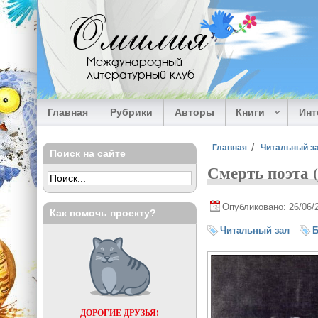
Перейти к основному содержанию
Омилия
Международный
литературный клуб
Главная
Рубрики
Авторы
Книги
Ин
Вы здесь
Главная
Читальный з
Поиск на сайте
Смерть поэта 
Опубликовано: 26/06/
Как помочь проекту?
Читальный зал
Б
ДОРОГИЕ ДРУЗЬЯ!