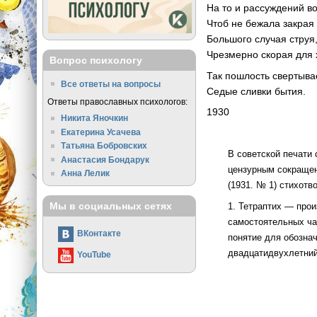
На то и рассуждений во
Чтоб не бежала закрая
Большого случая струя
Чрезмерно скорая для 
Вопрос психологу
Так пошлость свертывае
Все ответы на вопросы
Седые сливки бытия.
Ответы православных психологов:
1930
Никита Яночкин
Екатерина Усачева
Татьяна Бобровских
В советской печати
Анастасия Бондарук
цензурным сокращен
Анна Лелик
(1931. № 1) стихот
Мы в социальных сетях
1. Тетраптих — про
самостоятельных ча
ВКонтакте
понятие для обозна
двадцатидвухлетний
YouTube