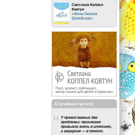
Светлана Коппел-
Ковтун
«Жена Океана
(DiskBook)»
Случайная цитата
У православных две
проблемы: прихожане
привыкли жить в иллюзиях,
а иерархия — в почете.