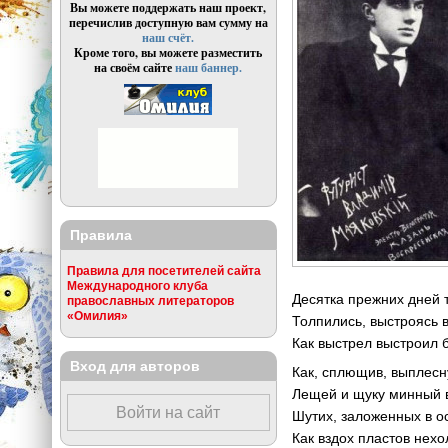
Вы можете поддержать наш проект,
перечислив доступную вам сумму на
наш счёт.
Кроме того, вы можете разместить
на своём сайте
наш баннер.
Правила
Правила для посетителей сайта
Международного клуба
Десятка прежних дней 
православных литераторов
«Омилия»
Толпились, выстроясь в
Как выстрел выстроил б
Вход для авторов
Как, сплющив, выплесну
Лещей и щуку минный 
Войти на сайт
Шутих, заложенных в ос
Как вздох пластов нехо