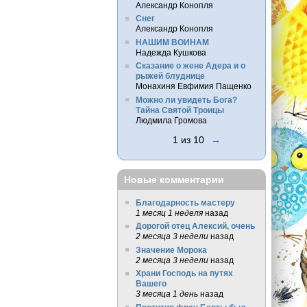
Александр Конопля
Снег
Александр Конопля
НАШИМ ВОИНАМ
Надежда Кушкова
Сказание о жене Адера и о
рыжей блуднице
Монахиня Евфимия Пащенко
Можно ли увидеть Бога?
Тайна Святой Троицы
Людмила Громова
1 из 10
→
Новые комментарии
Благодарность мастеру
1 месяц 1 неделя
назад
Дорогой отец Алексий, очень
2 месяца 3 недели
назад
Значение Морока
2 месяца 3 недели
назад
Храни Господь на путях
Вашего
3 месяца 1 день
назад