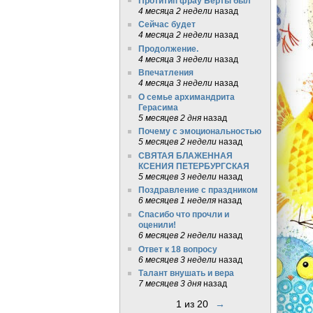
Протитип фрау Берты был
4 месяца 2 недели
назад
Сейчас будет
4 месяца 2 недели
назад
Продолжение.
4 месяца 3 недели
назад
Впечатления
4 месяца 3 недели
назад
О семье архимандрита
Герасима
5 месяцев 2 дня
назад
Почему с эмоциональностью
5 месяцев 2 недели
назад
СВЯТАЯ БЛАЖЕННАЯ
КСЕНИЯ ПЕТЕРБУРГСКАЯ
5 месяцев 3 недели
назад
Поздравление с праздником
6 месяцев 1 неделя
назад
Спасибо что прочли и
оценили!
6 месяцев 2 недели
назад
Ответ к 18 вопросу
6 месяцев 3 недели
назад
Талант внушать и вера
7 месяцев 3 дня
назад
1 из 20
→