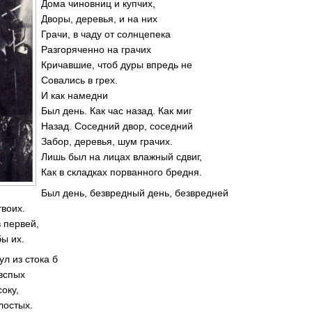
Дома чиновниц и купчих,
Дворы, деревья, и на них
Грачи, в чаду от солнцепека
Разгоряченно на грачих
Кричавшие, чтоб дуры впредь не
Совались в грех.
И как намедни
Был день. Как час назад. Как миг
Назад. Соседний двор, соседний
Забор, деревья, шум грачих.
Лишь был на лицах влажный сдвиг,
Как в складках порванного бредня.
Был день, безвредный день, безвредней
твоих.
 первей,
ы их.
л из стока б
вспых
оку,
лостых.