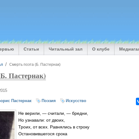
тервью
Статьи
Читальный зал
О клубе
Медиага
ал
Смерть поэта (Б. Пастернак)
(Б. Пастернак)
2015
орис Пастернак
Поэзия
Искусство
Не верили, — считали, — бредни,
Но узнавали: от двоих,
Троих, от всех. Равнялись в строку
Остановившегося срока