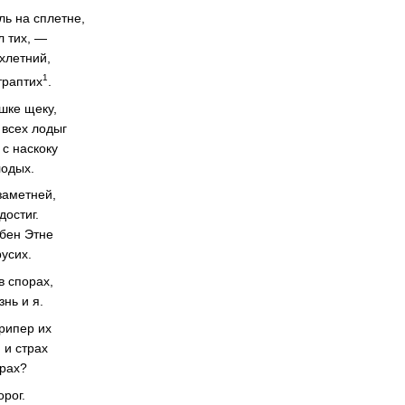
ль на сплетне,
л тих, —
хлетний,
1
траптих
.
шке щеку,
 всех лодыг
 с наскоку
лодых.
заметней,
достиг.
бен Этне
русих.
в спорах,
нь и я.
припер их
, и страх
прах?
орог.