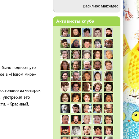
Василиос Макридес
Активисты клуба
, было подвергнуто
ное в «Новом мире»
состоящее из четырех
, употребил это
сти. «Красивый,