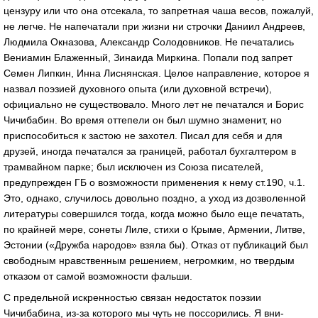
цензуру или что она отсекала, то запретная чаша весов, пожалуй,
не легче. Не напечатали при жизни ни строчки Даниил Анд­реев,
Людмила Окназова, Александр Солодовников. Не печатались
Вениамин Блаженный, Зинаида Миркина. Попали под запрет
Семен Липкин, Инна Лиснянская. Целое направление, которое я
назвал поэзией духовного опыта (или духовной встречи),
официально не существовало. Много лет не печатался и Борис
Чичибабин. Во время оттепели он был шумно знаменит, но
приспособиться к застою не захотел. Писал для себя и для
друзей, иногда печатался за границей, работал бухгалтером в
трамвайном парке; был исключен из Союза писателей,
предупрежден ГБ о возможности применения к нему ст.190, ч.1.
Это, однако, случилось довольно поздно, а уход из дозволенной
литературы совершился тогда, когда можно было еще печатать,
по крайней мере, сонеты Лиле, стихи о Крыме, Армении, Литве,
Эстонии («Дружба народов» взяла бы). Отказ от публикаций был
свободным нравственным решением, негромким, но твердым
отказом от самой возможности фальши.
С предельной искренностью связан недостаток поэзии
Чичибабина, из-за которого мы чуть не поссорились. Я вни­