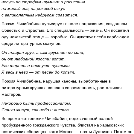
несусь по строфам шумным и росистым
на милый зов, на роковой искус —
с великолепным недругом сразиться.
Поэзия Чичибабина пульсирует в поле напряжения, созданном
Совестью и Страстью. Его специальность — жизнь. Он посвятил
оду неказистой птице — воробью. Он чувствует себя верблюдом
среди литературных скакунов:
Он тащит груз, а сам грустит по сини,
он от любовной ярости вопит.
Его терпенье пестуют пустыни.
Я весь в него — от песен до копыт.
Поэзия Чичибабина, нарушая каноны, выработанные в
литературных кружках, вошла в современность, расталкивая
мастеров.
Нехорошо быть профессионалом.
Стихи живут, как небо и листва.
Во время «оттепели» Чичибабин, подхваченный волной
пробужденного гражданского чувства, блистал на харьковских
поэтических сборищах, как в Москве — поэты Лужников. Потом он