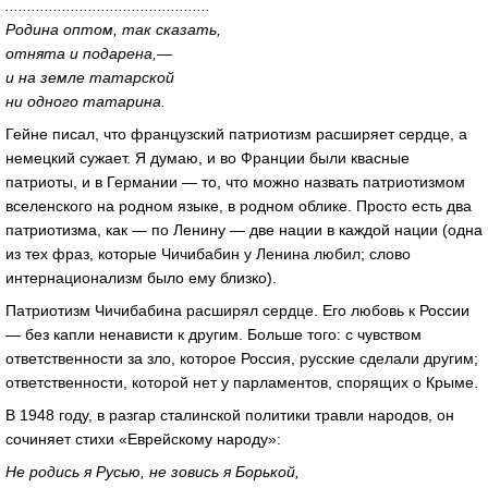
...............................................
Родина оптом, так сказать,
отнята и подарена,—
и на земле татарской
ни одного татарина.
Гейне писал, что французский патриотизм расширяет сердце, а
немецкий сужает. Я думаю, и во Франции были квасные
патриоты, и в Германии — то, что можно назвать патриотизмом
вселенского на родном языке, в родном облике. Просто есть два
патриотизма, как — по Ленину — две нации в каждой нации (одна
из тех фраз, которые Чичибабин у Ленина любил; слово
интернационализм было ему близко).
Патриотизм Чичибабина расширял сердце. Его любовь к России
— без капли ненависти к другим. Больше того: с чувством
ответственности за зло, которое Россия, русские сделали другим;
ответственности, которой нет у парламентов, спорящих о Крыме.
В 1948 году, в разгар сталинской политики травли народов, он
сочиняет стихи «Еврейскому народу»:
Не родись я Русью, не зовись я Борькой,