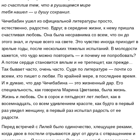
но счастлив тем, что в рушащемся мире
тебя нашел — и душу сохранил.
Чичибабин ушел из официальной литературы просто,
естественно, радостно. Вдруг, в середине жизни, к нему пришла
счастливая любовь. Она была несравнима со всем, что он до
этого знал, и лучше всего на свете. Это чувство иногда приходит в
зрелые годы, после нескольких тяжелых испытаний. В молодости
кажется, что чудо можно повторить — и почему не попробовать?
А потом сердце становится вялым и не трепещет, как прежде...
Так бывает часто, очень часто. Судя по литературе — почти со
всеми, кто пишет о любви. По крайней мере, в последнее время.
И я думаю, что дар Чичибабина — это жизненный дар. Его
специальность, как говорила Марина Цветаева, была жизнь.
Жизнь и любовь. Он в сорок и пятьдесят лет любил, как в
восемнадцать, со всем удивлением красоте, как будто в первый
раз увидел женщину, в первый раз испытал радость от ее
радости.
Перед встречей с Лилей было одиночество, хлещущее реками,
когда двое в постели отрываются друг от друга с отвращением и