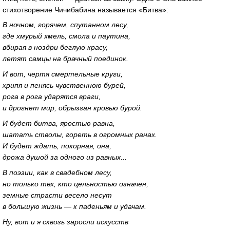
стихотворение Чичибабина называется «Битва»:
В ночном, горячем, спутанном лесу,
где хмурый хмель, смола и паутина,
вбирая в ноздри беглую красу,
летят самцы на брачный поединок.
И вот, чертя смертельные круги,
хрипя и пенясь чувственною бурей,
рога в рога ударятся враги,
и дрогнет мир, обрызган кровью бурой.
И будет битва, яростью равна,
шатать стволы, гореть в огромных ранах.
И будет ждать, покорная, она,
дрожа душой за одного из равных...
В поэзии, как в свадебном лесу,
но только тех, кто цельностью означен,
земные страсти весело несут
в большую жизнь — к паденьям и удачам.
Ну, вот и я сквозь заросли искусств