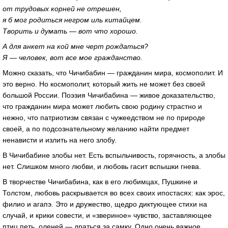
от трудовых корней не отрешен,
я б мог родиться негром иль китайцем.
Творить и думать — вот что хорошо.
А для анкет на кой мне черт рождаться?
Я — человек, вот все мое гражданство.
Можно сказать, что Чичибабин — гражданин мира, космополит. И
это верно. Но космополит, который жить не может без своей
большой России. Поэзия Чичибабина — живое доказательство,
что гражданин мира может любить свою родину страстно и
нежно, что патриотизм связан с чужеедством не по природе
своей, а по подсо­знательному желанию найти предмет
ненависти и излить на него злобу.
В Чичибабине злобы нет. Есть вспыльчивость, горячность, а злобы
нет. Слишком много любви, и любовь гасит вспышки гнева.
В творчестве Чичибабина, как в его любимцах, Пушкине и
Толстом, любовь раскрывается во всех своих ипостасях: как эрос,
филио и агапэ. Это и дружество, щедро диктующее стихи на
случай, и крики совести, и «звериное» чувство, заставляющее
птиц петь, оленей — драться за самку. Одно очень важное