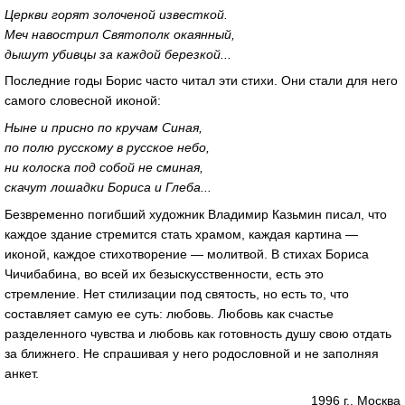
Церкви горят золоченой известкой.
Меч навострил Святополк окаянный,
дышут убивцы за каждой березкой...
Последние годы Борис часто читал эти стихи. Они стали для него
самого словесной иконой:
Ныне и присно по кручам Синая,
по полю русскому в русское небо,
ни колоска под собой не сминая,
скачут лошадки Бориса и Глеба...
Безвременно погибший художник Владимир Казьмин писал, что
каждое здание стремится стать храмом, каждая картина —
иконой, каждое стихотворение — молитвой. В стихах Бориса
Чичибабина, во всей их безыскусственности, есть это
стремление. Нет стилизации под святость, но есть то, что
составляет самую ее суть: любовь. Любовь как счастье
разделенного чувства и любовь как готовность душу свою отдать
за ближнего. Не спрашивая у него родословной и не заполняя
анкет.
1996 г., Москва