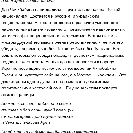
и эта кровь всегда на мне.
Для Чичибабина национализм — ругательное слово. Всякий
национализм. Достается и русским, и украин­ским
националистам. Нет даже оговорки о различии умеренного
национализма (цивилизованного предпочтения национальных
интересов) от национального экстремизма. В этом (как и во
многом другом) его мысль очень прямолинейна. Я не мог его
убедить, например, что без Петра не было бы Пушкина. Есть
вещи, которые он всегда ненавидит: деспотизм, национализм,
подлость, жестокость. Но никогда нет ненависти к народу.
Украине посвящено несколько стихотворений Чичибабина.
Русским он чувствует себя на юге, а в Москве — «хохлом». Это
две стороны одной души, и она разорвана демагогами,
политическими честолюбцами... Ему ненавистны паспорта,
анкеты, границы:
Во мне, как свет, небесна и свежа,
приемля в дар огонь лучей палящих,
смеется кровь прабабушек полячек
и Украины вольная душа.
Чтоб жить с людьми, влюбляться и скитаться,