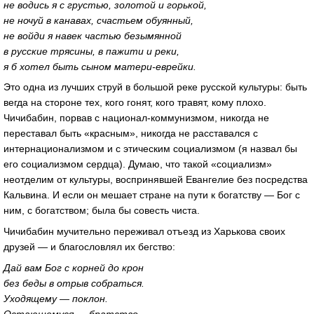
не водись я с грустью, золотой и горькой,
не ночуй в канавах, счастьем обуянный,
не войди я навек частью безымянной
в русские трясины, в пажити и реки,
я б хотел быть сыном матери-еврейки.
Это одна из лучших струй в большой реке русской культуры: быть
вегда на стороне тех, кого гонят, кого травят, кому плохо.
Чичибабин, порвав с национал-коммунизмом, никогда не
переставал быть «красным», никогда не расставался с
интернационализмом и с этическим социализмом (я назвал бы
его социализмом сердца). Думаю, что такой «социализм»
неотделим от культуры, воспринявшей Евангелие без посредства
Кальвина. И если он мешает стране на пути к богатству — Бог с
ним, с богатством; была бы совесть чиста.
Чичибабин мучительно переживал отъезд из Харькова своих
друзей — и благословлял их бегство:
Дай вам Бог с корней до крон
без беды в отрыв собраться.
Уходящему — поклон.
Остающемуся — братство.