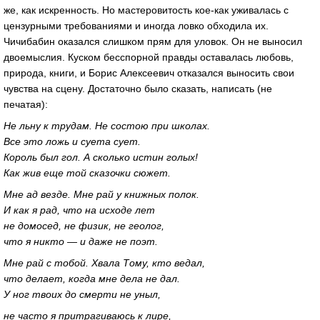
же, как искренность. Но мастеровитость кое-как уживалась с
цензурными требованиями и иногда ловко обходила их.
Чичибабин оказался слишком прям для уловок. Он не выносил
двоемыслия. Куском бесспорной правды оставалась любовь,
природа, книги, и Борис Алексеевич отказался выносить свои
чувства на сцену. Достаточно было сказать, написать (не
печатая):
Не льну к трудам. Не состою при школах.
Все это ложь и суета сует.
Король был гол. А сколько истин голых!
Как жив еще той сказочки сюжет.
Мне ад везде. Мне рай у книжных полок.
И как я рад, что на исходе лет
не домосед, не физик, не геолог,
что я никто — и даже не поэт.
Мне рай с тобой. Хвала Тому, кто ведал,
что делает, когда мне дела не дал.
У ног твоих до смерти не уныл,
не часто я притрагиваюсь к лире,