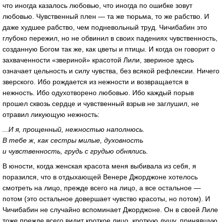
что иногда казалось любовью, что иногда по ошибке зовут
любовью. Чувственный плен — та же тюрьма, то же рабство. И
даже худшее рабство, чем подневольный труд. Чичибабин это
глубоко пережил, но не обвинил в своих падениях чувственность,
созданную Богом так же, как цветы и птицы. И когда он говорит о
захваченности «звериной» красотой Лили, звериное здесь
означает цельность и силу чувства, без всякой рефлексии. Ничего
зверского. Ибо рождается из нежности и возвращается в
нежность. Ибо одухотворено любовью. Ибо каждый порыв
прошел сквозь сердце и чувственный взрыв не заглушил, не
отравил ликующую нежность:
...И я, прощенный, нежностью наполнюсь.
В тебе ж, как сестры милые, духовность
и чувственность, грудь с грудью обнялись.
В юности, когда женская красота меня выбивала из себя, я
поразился, что в отдыхающей Венере Джорджоне хотелось
смотреть на лицо, прежде всего на лицо, а все остальное —
потом (это остальное довершает чувство красоты, но потом). И
Чичибабин не случайно вспоминает Джорджоне. Он в своей Лиле
тоже прежде всего видит кроткое лицо, кроткую душу, принявшую