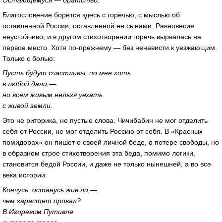
Благословение борется здесь с горечью, с мыслью об
оставленной России, оставленной ее сынами. Равновесие
неустойчиво, и в другом стихотворении горечь вырвалась на
первое место. Хотя по-прежнему — без ненависти к уезжаю­щим.
Только с болью:
Пусть будут счастливы, по мне хоть
в любой дали,—
но всем живым нельзя уехать
с живой земли.
Это не риторика, не пустые слова. Чичибабин не мог отделить
себя от России, не мог отделить Россию от себя. В «Красных
помидорах» он пишет о своей личной беде, о потере свободы, но
в образном строе стихотворения эта беда, помимо логики,
становится бедой России, и даже не только нынешней, а во все
века истории:
Кончусь, останусь жив ли,—
чем зарастет провал?
В Игоревом Путивле