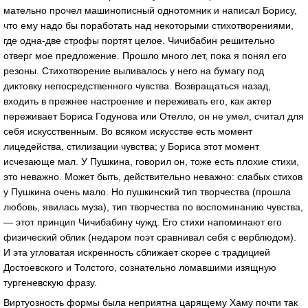
мательно прочел машинописный однотомник и написал Борису,
что ему надо бы поработать над некоторыми стихотворениями,
где одна-две строфы портят целое. Чичибабин решительно
отверг мое предложение. Прошло много лет, пока я понял его
резоны. Стихотворение выливалось у него на бумагу под
диктовку непосредственного чувства. Возвращаться назад,
входить в прежнее настроение и переживать его, как актер
переживает Бориса Годунова или Отелло, он не умел, считал для
себя искусственным. Во всяком искусстве есть момент
лицедейства, стилизации чувства; у Бориса этот момент
исчезающе мал. У Пушкина, говорил он, тоже есть плохие стихи,
это неважно. Может быть, действительно неважно: слабых стихов
у Пушкина очень мало. Но пушкинский тип творчества (прошла
любовь, явилась муза), тип творчества по воспоминанию чувства,
— этот принцип Чичибабину чужд. Его стихи напоминают его
физический облик (недаром поэт сравнивал себя с верблюдом).
И эта угловатая искренность сближает скорее с традицией
Достоевского и Толстого, сознательно ломавшими изящную
тургеневскую фразу.
Виртуозность формы была неприятна царящему Хаму почти так