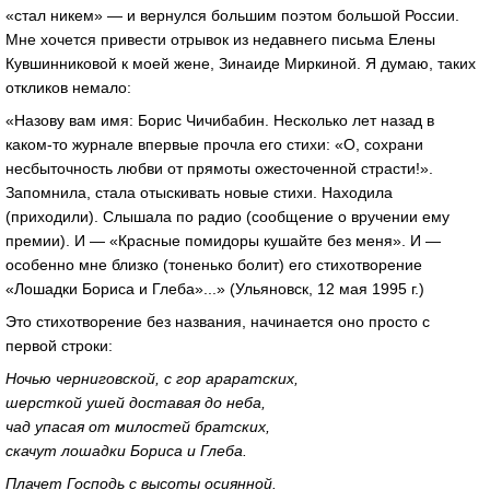
«стал никем» — и вернулся большим поэтом большой России.
Мне хочется привести отрывок из недавнего письма Елены
Кувшинниковой к моей жене, Зинаиде Миркиной. Я думаю, таких
откликов немало:
«Назову вам имя: Борис Чичибабин. Несколько лет назад в
каком-то журнале впервые прочла его стихи: «О, сохрани
несбыточность любви от прямоты ожесточенной страсти!».
Запомнила, стала отыскивать новые стихи. Находила
(приходили). Слышала по радио (сообщение о вручении ему
премии). И — «Красные помидоры кушайте без меня». И —
особенно мне близко (тоненько болит) его стихотворение
«Лошадки Бориса и Глеба»...» (Ульяновск, 12 мая 1995 г.)
Это стихотворение без названия, начинается оно просто с
первой строки:
Ночью черниговской, с гор араратских,
шерсткой ушей доставая до неба,
чад упасая от милостей братских,
скачут лошадки Бориса и Глеба.
Плачет Господь с высоты осиянной.