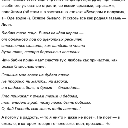
в себя его угловатые страсти, со всеми срывами, взрывами,
попойками (об этом и в застольных стихах: «Вечером с получки»,
в «Оде водке»). Всякое бывало. И сквозь все как родная гавань —
Лиля:
Люблю твое лицо. В нем каждая черта —
от облачного лба до щекотных ресничек
стесняется сказать, как ландышно чиста
душа твоя, сестра деревьев и лесничих...
Чичибабин принимает счастливую любовь как причастие, как
Божье благословление:
Отныне мне вовек не будет плохо.
Не пророню ни жалобы, ни вздоха,
и в радость боль, и бремя — благодать.
Кто приникал к рукам твоим и бедрам,
тот внидет в рай, тому легко быть добрым.
О, дай Господь всю жизнь тебя ласкать!
А потому в радость, «что я никто и даже не поэт». Не поэт — в
смысле, в котором говорят о человеке: поэт, прозаик... Не