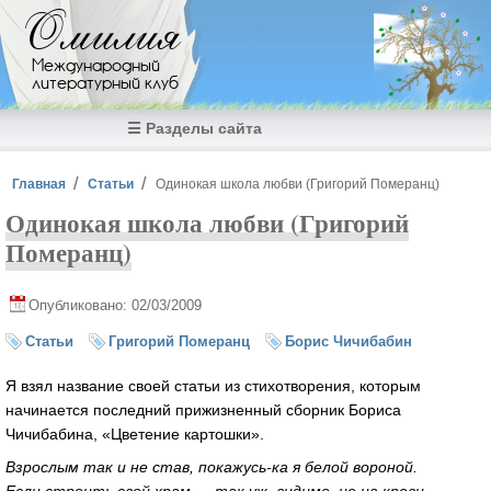
Перейти к основному содержанию
Омилия
Международный
литературный клуб
☰ Разделы сайта
Вы здесь
Главная
Статьи
Одинокая школа любви (Григорий Померанц)
Одинокая школа любви (Григорий
Померанц)
Опубликовано: 02/03/2009
Статьи
Григорий Померанц
Борис Чичибабин
Я взял название своей статьи из стихотворения, которым
начинается последний прижизненный сборник Бориса
Чичибабина, «Цветение картошки».
Взрослым так и не став, покажусь-ка я белой вороной.
Если строить свой храм — так уж, видимо, не на крови.