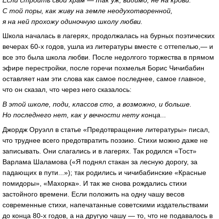
С той поры, как живу на земле неодухотворенной,
я на ней прохожу одиночную школу любви.
Школа началась в лагерях, продолжалась на бурных поэтических
вечерах 60-х годов, ушла из литературы вместе с оттепелью,— и
все это была школа любви. После недолгого торжества в прямом
эфире перестройки, после горечи похмелья Борис Чичибабин
оставляет нам эти слова как самое последнее, самое главное,
что он сказал, что через него сказалось:
В этой школе, поди, классов сто, а возможно, и больше.
Но последнего нет, как у вечности нету конца...
Джордж Оруэлл в статье «Предотвращение литературы» писал,
что труднее всего предотвратить поэзию. Стихи можно даже не
записывать. Они слагались и в лагерях. Так родился «Тост»
Варлама Шаламова («Я поднял стакан за лесную дорогу, за
падающих в пути...»); так родились и чичибабинские «Красные
помидоры», «Махорка». И так же снова рождались стихи
застойного времени. Если положить на одну чашу весов
современные стихи, напечатанные советскими издательствами
до конца 80-х годов, а на другую чашу — то, что не подавалось в