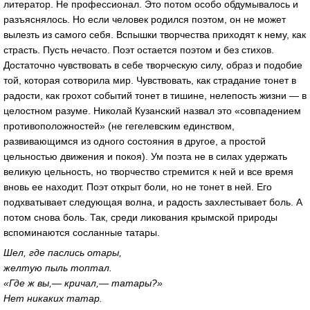
литератор. Не профессионал. Это потом особо обдумывалось и
разъяснялось. Но если человек родился поэтом, он не может
вылезть из самого себя. Вспышки творчества приходят к нему, как
страсть. Пусть не­часто. Поэт остается поэтом и без стихов.
Достаточно чувствовать в себе творческую силу, образ и подобие
той, которая сотворила мир. Чувствовать, как страдание тонет в
радости, как грохот событий тонет в тишине, нелепость жизни — в
целостном разуме. Николай Кузанский назвал это «совпадением
противоположностей» (не гегелевским единством,
развивающимся из одного состояния в другое, а простой
цельностью движения и покоя). Ум поэта не в силах удержать
великую цельность, но творчество стремится к ней и все время
вновь ее находит. Поэт открыт боли, но не тонет в ней. Его
подхватывает следующая волна, и радость захлестывает боль. А
потом снова боль. Так, среди ликования крымской природы
вспоминаются сосланные татары.
Шел, где паслись отары,
желтую пыль топтал.
«Где ж вы,— кричал,— татары?»
Нет никаких татар.