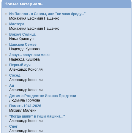
Новые материалы
Из Павлов - в Савлы, или "не зная броду..."
Монахиня Евфимия Пащенко
Мастера
Монахиня Евфимия Пащенко
Вокруг Солнца
Илья Криштул
Царской Семье
Надежда Кушкова
Зовут... зовут они меня
Надежда Кушкова
Первый луч
Александр Конопля
Сосед
Александр Конопля
Ад
Александр Конопля
Детям о Рождестве Иоанна Предтечи
Людмила Громова
Память 1941-2026
Михаил Малеин
"Когда шипит в тиши машина..."
Александр Конопля
Снег
Александр Конопля