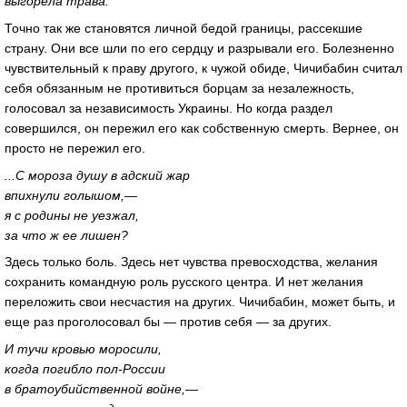
выгорела трава.
Точно так же становятся личной бедой границы, рассекшие
страну. Они все шли по его сердцу и разрывали его. Болезненно
чувствительный к праву другого, к чужой обиде, Чичибабин считал
себя обязанным не противиться борцам за незалежность,
голосовал за независимость Украи­ны. Но когда раздел
совершился, он пережил его как собственную смерть. Вернее, он
просто не пережил его.
...С мороза душу в адский жар
впихнули голышом,—
я с родины не уезжал,
за что ж ее лишен?
Здесь только боль. Здесь нет чувства превосходства, желания
сохранить командную роль русского центра. И нет желания
переложить свои несчастия на других. Чичибабин, может быть, и
еще раз проголосовал бы — против себя — за других.
И тучи кровью моросили,
когда погибло пол-России
в братоубийственной войне,—