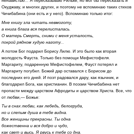
ненавистью... Я пересказываю Рильке, но мог бы пересказать и
Окуджаву, и многих других, и поэтому не вспоминаю таких стихов
Чичибабина (они есть и у него). Вспоминаю только итог:
Мне книгу зла читать невмоготу,
а книга блага вся перелисталась.
О матерь Смерть, сними с меня усталость,
покрой рядном худую наготу...
А потом Бог подарил Борису Лилю. И это было как вторая
молодость Фауста. Только без помощи Мефистофеля.
Маргариту, подаренную Мефистофелем, Фауст потерял и
Маргариту погубил. Божий дар оставался с Борисом до
последних его дней. И поэт радовался дару, как язычник, и
благодарил Бога, как христианин. В поэзии Чичибабина нет
пропасти между царством Афродиты и царством Христа. Все, что
от любви,— Божье:
Ты в снах любви, как лебедь, белогруда,
но и слепым душа в тебе видна.
Все женщины прекрасны. Ты одна
божественна и вся добро и чудо,
как свет и высь. Я рвусь к тебе со дна.