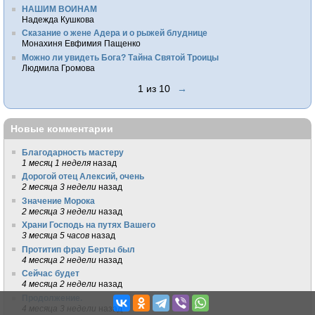
НАШИМ ВОИНАМ
Надежда Кушкова
Сказание о жене Адера и о рыжей блуднице
Монахиня Евфимия Пащенко
Можно ли увидеть Бога? Тайна Святой Троицы
Людмила Громова
1 из 10
→
Новые комментарии
Благодарность мастеру
1 месяц 1 неделя
назад
Дорогой отец Алексий, очень
2 месяца 3 недели
назад
Значение Морока
2 месяца 3 недели
назад
Храни Господь на путях Вашего
3 месяца 5 часов
назад
Протитип фрау Берты был
4 месяца 2 недели
назад
Сейчас будет
4 месяца 2 недели
назад
Продолжение.
4 месяца 3 недели
назад