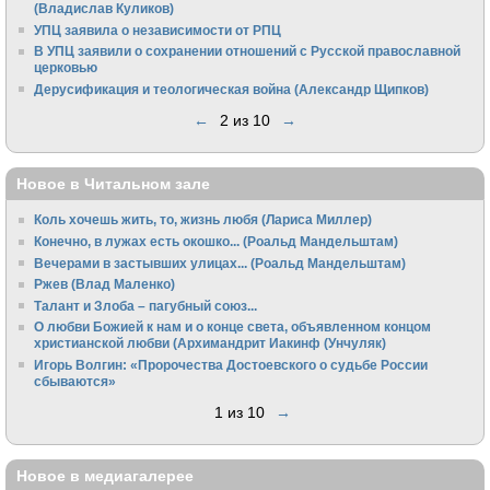
(Владислав Куликов)
УПЦ заявила о независимости от РПЦ
В УПЦ заявили о сохранении отношений с Русской православной
церковью
Дерусификация и теологическая война (Александр Щипков)
←
2 из 10
→
Новое в Читальном зале
Коль хочешь жить, то, жизнь любя (Лариса Миллер)
Конечно, в лужах есть окошко... (Роальд Мандельштам)
Вечерами в застывших улицах... (Роальд Мандельштам)
Ржев (Влад Маленко)
Талант и Злоба – пагубный союз...
О любви Божией к нам и о конце света, объявленном концом
христианской любви (Архимандрит Иакинф (Унчуляк)
Игорь Волгин: «Пророчества Достоевского о судьбе России
сбываются»
1 из 10
→
Новое в медиагалерее