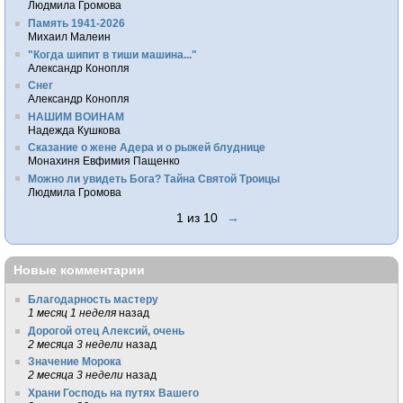
Людмила Громова
Память 1941-2026
Михаил Малеин
"Когда шипит в тиши машина..."
Александр Конопля
Снег
Александр Конопля
НАШИМ ВОИНАМ
Надежда Кушкова
Сказание о жене Адера и о рыжей блуднице
Монахиня Евфимия Пащенко
Можно ли увидеть Бога? Тайна Святой Троицы
Людмила Громова
1 из 10
→
Новые комментарии
Благодарность мастеру
1 месяц 1 неделя
назад
Дорогой отец Алексий, очень
2 месяца 3 недели
назад
Значение Морока
2 месяца 3 недели
назад
Храни Господь на путях Вашего