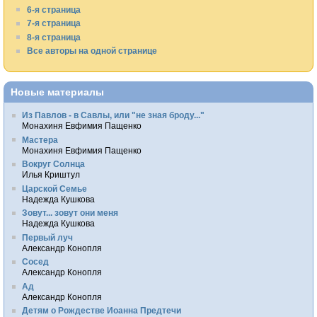
6-я страница
7-я страница
8-я страница
Все авторы на одной странице
Новые материалы
Из Павлов - в Савлы, или "не зная броду..."
Монахиня Евфимия Пащенко
Мастера
Монахиня Евфимия Пащенко
Вокруг Солнца
Илья Криштул
Царской Семье
Надежда Кушкова
Зовут... зовут они меня
Надежда Кушкова
Первый луч
Александр Конопля
Сосед
Александр Конопля
Ад
Александр Конопля
Детям о Рождестве Иоанна Предтечи