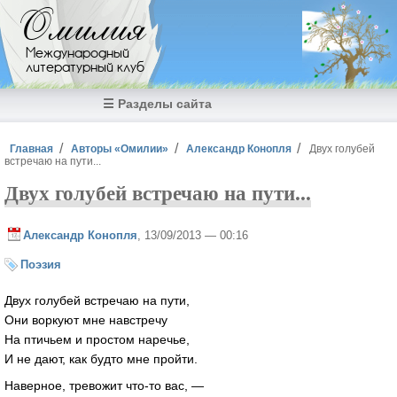
Перейти к основному содержанию
Омилия
Международный
литературный клуб
☰ Разделы сайта
Вы здесь
Главная
Авторы «Омилии»
Александр Конопля
Двух голубей
встречаю на пути...
Двух голубей встречаю на пути...
Александр Конопля
, 13/09/2013 — 00:16
Поэзия
Двух голубей встречаю на пути,
Они воркуют мне навстречу
На птичьем и простом наречье,
И не дают, как будто мне пройти.
Наверное, тревожит что-то вас, —