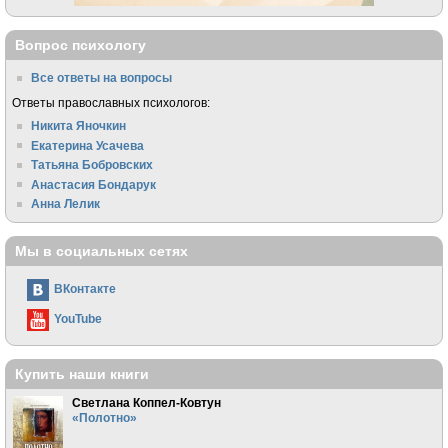
Вопрос психологу
Все ответы на вопросы
Ответы православных психологов:
Никита Яночкин
Екатерина Усачева
Татьяна Бобровских
Анастасия Бондарук
Анна Лелик
Мы в социальных сетях
ВКонтакте
YouTube
Купить наши книги
Светлана Коппел-Ковтун
«Полотно»