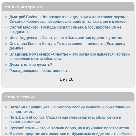
Новые интервью
Дмитрий Бабич: «Человечество надело очки из осколков зеркала
Снежной Королевы, позволяющие видеть только злое и мелкое»
Сергей Марнов: «Господь создал семью, а государство Он не
создавал»
Инна Андреева: «Счастье – это быть частью единого целого»
Светлана Коппел-Ковтун: Точка стояния — вечность (Екатерина
Демина)
Владимир Романенко: «Счастье – это когда оказывается что твои
юношеские мечты сбылись»
Думать или не думать?
Распадающаяся нравственность
1 из 10
→
Новые статьи
Наталья Нарочницкая: «Приговор России вынесен и обжалованию
не подлежит»
Петр I: pro et contra. Сохранение суверенитета, абсолютизм и
рывок к империи
Русский язык — это не только слово, но и духовное пространство
Минюст предложил отказаться от бумажных свидетельств о браке