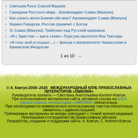
Святыни Руси. Сергей Марнов
Граждане Русского мира - Архимандрит Савва (Мажуко)
Как узнать волю Божию обо мне? Архимандрит Савва (Мажуко)
Каринэ Геворгян. Россия граничит с Богом
О. Савва (Мажуко). Трибунал над Русской церковью
«Я с Христом — как в танке». Парсуна писателя Яна Таксюра
«И глас мой услышат…» – фильм о митрополите Черкасском и
Каневском Феодосии
1 из 10
→
© А. Ковтун 2008–2026 МЕЖДУНАРОДНЫЙ КЛУБ ПРАВОСЛАВНЫХ
ЛИТЕРАТОРОВ «ОМИЛИЯ»
Руководитель проекта — Светлана Анатольевна Коппел-Ковтун.
При использования материалов сайта, активная ссылка на
Клуб
православных литераторов «ОМИЛИЯ»
обязательна.
При необходимости коммерческого использования текстов обязательно
свяжитесь с администрацией.
Публикуемые материалы не всегда совпадают с точкой зрения редакции.
Приглашаем к сотрудничеству православных авторов.
Разработка, создание и поддержка сайта: А. Ковтун, С. Коппел-Ковтун