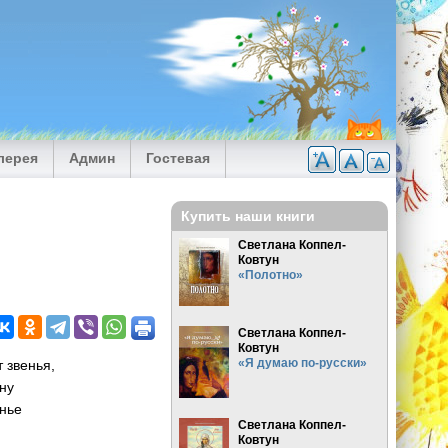
лерея
Админ
Гостевая
Купить наши книги
Светлана Коппел-
Ковтун
«Полотно»
Светлана Коппел-
Ковтун
«Я думаю по-русски»
 звенья,
ну
енье
Светлана Коппел-
Ковтун