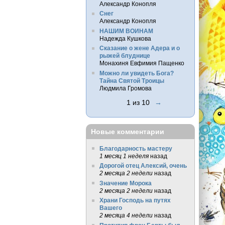
Александр Конопля
Снег
Александр Конопля
НАШИМ ВОИНАМ
Надежда Кушкова
Сказание о жене Адера и о
рыжей блуднице
Монахиня Евфимия Пащенко
Можно ли увидеть Бога?
Тайна Святой Троицы
Людмила Громова
1 из 10
→
Новые комментарии
Благодарность мастеру
1 месяц 1 неделя
назад
Дорогой отец Алексий, очень
2 месяца 2 недели
назад
Значение Морока
2 месяца 2 недели
назад
Храни Господь на путях
Вашего
2 месяца 4 недели
назад