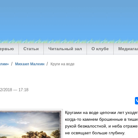
тервью
Статьи
Читальный зал
О клубе
Медиага
илии»
Михаил Малеин
Круги на воде
12/2018 — 17:18
Кругами на воде цепочки лет уходят
когда-то камнем брошенные в тиши
рукой безжалостной, и неба отраж
не освящает больше глубину.