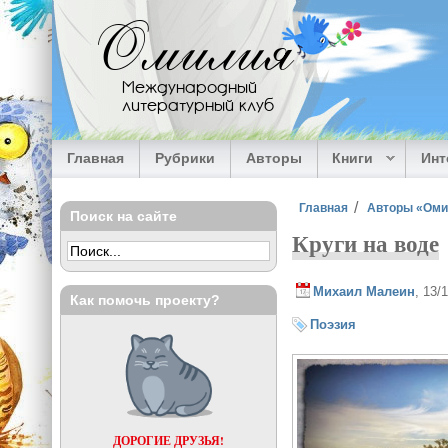
Перейти к основному содержанию
Омилия
Международный
литературный клуб
Главная
Рубрики
Авторы
Книги
Ин
Вы здесь
Главная
Авторы «Ом
Поиск на сайте
Круги на воде
Михаил Малеин
, 13/
Как помочь проекту?
Поэзия
ДОРОГИЕ ДРУЗЬЯ!