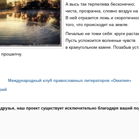
А высь так терпелива бесконечно;
чиста, прозрачна, словно воздух на
В ней отразится ложь и скоротечно
того, что происходит на земле.
Печалью не томи себя: круги раста
Пусть успокоится волненье чувств
в краеугольном камне. Позабыв уст
 прошепчу.
Международный клуб православных литераторов «Омилия»
рий
 друзья, наш проект существует исключительно благодаря вашей по