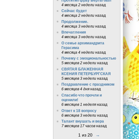
Протитип фрау Берты был
4 месяца 2 недели
назад
Сейчас будет
4 месяца 2 недели
назад
Продолжение.
4 месяца 3 недели
назад
Впечатления
4 месяца 3 недели
назад
О семье архимандрита
Герасима
4 месяца 4 недели
назад
Почему с эмоциональностью
5 месяцев 2 недели
назад
СВЯТАЯ БЛАЖЕННАЯ
КСЕНИЯ ПЕТЕРБУРГСКАЯ
5 месяцев 3 недели
назад
Поздравление с праздником
6 месяцев 4 дня
назад
Спасибо что прочли и
оценили!
6 месяцев 1 неделя
назад
Ответ к 18 вопросу
6 месяцев 3 недели
назад
Талант внушать и вера
7 месяцев 17 часов
назад
1 из 20
→