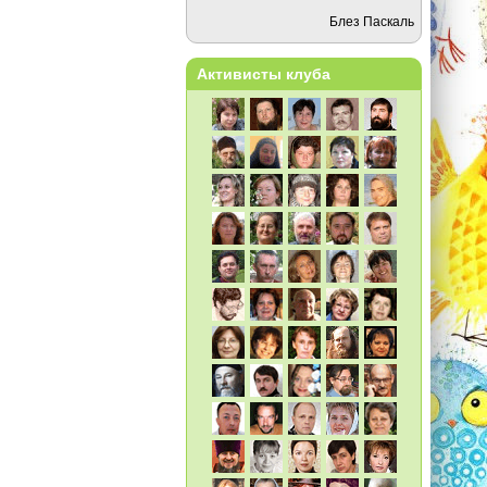
Блез Паскаль
Активисты клуба