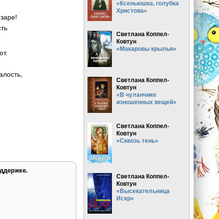
«Ксеньюшка, голубка
Христова»
 заре!
сть
Светлана Коппел-
Ковтун
«Макаровы крылья»
ют.
алость,
Светлана Коппел-
Ковтун
«В чуланчике
изношенных вещей»
Светлана Коппел-
Ковтун
«Сквозь тень»
ддержке.
Светлана Коппел-
Ковтун
«Высекательница
Искр»