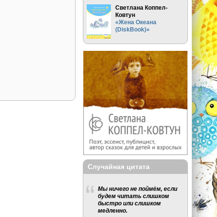
Светлана Коппел-
Ковтун
«Жена Океана
(DiskBook)»
Случайная цитата
Мы ничего не поймём, если
будем читать слишком
быстро или слишком
медленно.