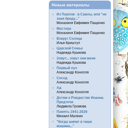
Новые материалы
Из Павлов - в Савлы, или "не
зная броду..."
Монахиня Евфимия Пащенко
Мастера
Монахиня Евфимия Пащенко
Вокруг Солнца
Илья Криштул
Царской Семье
Надежда Кушкова
Зовут... зовут они меня
Надежда Кушкова
Первый луч
Александр Конопля
Сосед
Александр Конопля
Ад
Александр Конопля
Детям о Рождестве Иоанна
Предтечи
Людмила Громова
Память 1941-2026
Михаил Малеин
"Когда шипит в тиши
машина..."