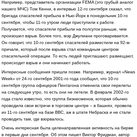
Например, представитель организации FEMA (это грубый аналог
нашего МЧС) Том Кенни, в интервью 12-го сентября сказал, что
бригада спасателей прибыла в Нью-Йорк в понедельник 10-го
сентября, чтобы 11-го утром люди приступили к работе.
Получается, что спасатели прибыли на полсуток раньше, чем
произошел взрыв. Более того, мэр Джулиани проговаривается.
Он говорит, что 10-го сентября спасателей разместили на 92-м
причале, который после взрыва стал командным центром
спасательной операции. То есть людей приглашают, размещают,
происходит взрыв и они начинают работать.
Интересные сообщения пришли позже. Например, журнал «News
Week» от 24-го сентября 2001-го года сообщил, что 10-го
сентября группа офицеров Пентагона отменила свои перелеты
на следующее утро, то есть они не летели. В феврале 2002-го
года стало известно, что группа бизнесменов, которая обычно
проводила свои встречи в торговом центре – в башнях, провела
их 11-го сентября на базе ВВС, аж в штате Небраска и не стали
проводить там, где взорвалось.
Очень интересная была целенаправленная активность на бирже
в первые дни сентября. Об этом пишет Виктор Фридман, автор