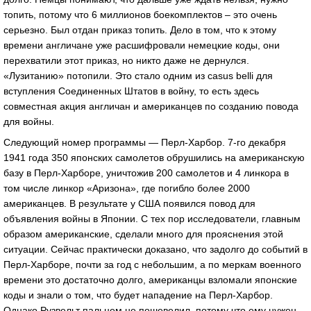
топить, потому что 6 миллионов боекомплектов – это очень
серьезно. Был отдан приказ топить. Дело в том, что к этому
времени англичане уже расшифровали немецкие коды, они
перехватили этот приказ, но никто даже не дернулся.
«Лузитанию» потопили. Это стало одним из сasus belli для
вступления Соединенных Штатов в войну, то есть здесь
совместная акция англичан и американцев по созданию повода
для войны.
Следующий номер программы — Перл-Харбор. 7-го декабря
1941 года 350 японских самолетов обрушились на американскую
базу в Перл-Харборе, уничтожив 200 самолетов и 4 линкора в
том числе линкор «Аризона», где погибло более 2000
американцев. В результате у США появился повод для
объявления войны в Японии. С тех пор исследователи, главным
образом американские, сделали много для прояснения этой
ситуации. Сейчас практически доказано, что задолго до событий в
Перл-Харборе, почти за год с небольшим, а по меркам военного
времени это достаточно долго, американцы взломали японские
коды и знали о том, что будет нападение на Перл-Харбор.
Однако Рузвельт пальцем не пошевелил, потому что ему нужен