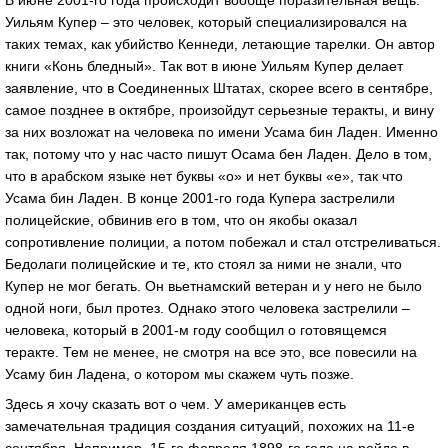
В июне 2001-го года происходит вообще поразительная вещь.
Уильям Купер – это человек, который специализировался на
таких темах, как убийство Кеннеди, летающие тарелки. Он автор
книги «Конь бледный». Так вот в июне Уильям Купер делает
заявление, что в Соединенных Штатах, скорее всего в сентябре,
самое позднее в октябре, произойдут серьезные теракты, и вину
за них возложат на человека по имени Усама бин Ладен. Именно
так, потому что у нас часто пишут Осама бен Ладен. Дело в том,
что в арабском языке нет буквы «о» и нет буквы «е», так что
Усама бин Ладен. В конце 2001-го года Купера застрелили
полицейские, обвинив его в том, что он якобы оказал
сопротивление полиции, а потом побежал и стал отстреливаться.
Бедолаги полицейские и те, кто стоял за ними не знали, что
Купер не мог бегать. Он вьетнамский ветеран и у него не было
одной ноги, был протез. Однако этого человека застрелили –
человека, который в 2001-м году сообщил о готовящемся
теракте. Тем не менее, не смотря на все это, все повесили на
Усаму бин Ладена, о котором мы скажем чуть позже.
Здесь я хочу сказать вот о чем. У американцев есть
замечательная традиция создания ситуаций, похожих на 11-е
сентября. Например, 15-го февраля 1898-го года на рейде в