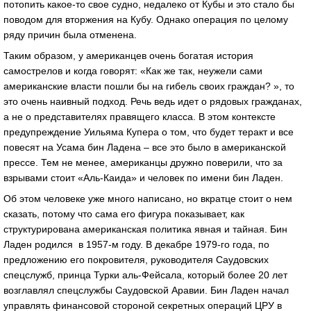
потопить какое-то свое судно, недалеко от Кубы и это стало бы
поводом для вторжения на Кубу. Однако операция по целому
ряду причин была отменена.
Таким образом, у американцев очень богатая история
самострелов и когда говорят: «Как же так, неужели сами
американские власти пошли бы на гибель своих граждан? », то
это очень наивный подход. Речь ведь идет о рядовых гражданах,
а не о представителях правящего класса. В этом контексте
предупреждение Уильяма Купера о том, что будет теракт и все
повесят на Усама бин Ладена – все это было в американской
прессе. Тем не менее, американцы дружно поверили, что за
взрывами стоит «Аль-Каида» и человек по имени бин Ладен.
Об этом человеке уже много написано, но вкратце стоит о нем
сказать, потому что сама его фигура показывает, как
структурирована американская политика явная и тайная. Бин
Ладен родился в 1957-м году. В декабре 1979-го года, по
предложению его покровителя, руководителя Саудовских
спецслужб, принца Турки аль-Фейсала, который более 20 лет
возглавлял спецслужбы Саудовской Аравии. Бин Ладен начал
управлять финансовой стороной секретных операций ЦРУ в