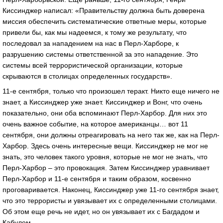
Киссинджер написал: «Правительству должна быть доверена
миссия обеспечить систематические ответные меры, которые
привели бы, как мы надеемся, к тому же результату, что
последовал за нападением на нас в Перл-Харборе, к
разрушению системы ответственной за это нападение. Это
системы всей террористической организации, которые
скрываются в столицах определенных государств».
11-е сентября, только что произошел теракт. Никто еще ничего не
знает, а Киссинджер уже знает. Киссинджер и Вонг, что очень
показательно, они оба вспоминают Перл-Харбор. Для них это
очень важное событие, на которое американцы… вот 11
сентября, они должны отреагировать на него так же, как на Перл-
Харбор. Здесь очень интересные вещи. Киссинджер не мог не
знать, это человек такого уровня, которые не мог не знать, что
Перл-Харбор – это провокация. Затем Киссинджер уравнивает
Перл-Харбор и 11-е сентября и таким образом, косвенно
проговаривается. Наконец, Киссинджер уже 11-го сентября знает,
что это террористы и увязывает их с определенными столицами.
Об этом еще речь не идет, но он увязывает их с Багдадом и
Кабулом.