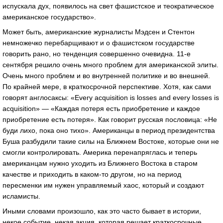
испускала дух, появилось на свет фашистское и теократическое
американское государство».
Может быть, американские журналисты Мэдсен и Стентон
немножечко перебарщивают и о фашистском государстве
говорить рано, но тенденция совершенно очевидна. 11-е
сентября решило очень много проблем для американской элиты.
Очень много проблем и во внутренней политике и во внешней.
По крайней мере, в краткосрочной перспективе. Хотя, как сами
говорят англосаксы: «Every acquisition is losses and every losses is
acquisition» — «Каждая потеря есть приобретение и каждое
приобретение есть потеря». Как говорит русская пословица: «Не
буди лихо, пока оно тихо». Американцы в период президентства
Буша разбудили такие силы на Ближнем Востоке, которые они не
смогли контролировать. Америка перенапряглась и теперь
американцам нужно уходить из Ближнего Востока в старом
качестве и приходить в каком-то другом, но на период
пересменки им нужен управляемый хаос, который и создают
исламисты.
Иными словами произошло, как это часто бывает в истории,
некое событие, некая акция, которая решает краткосрочные