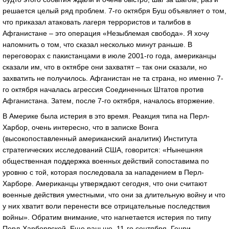
решается целый ряд проблем. 7-го октября Буш объявляет о том,
что приказал атаковать лагеря террористов и талибов в
Афганистане – это операция «Незыблемая свобода». Я хочу
напомнить о том, что сказал несколько минут раньше. В
переговорах с пакистанцами в июле 2001-го года, американцы
сказали им, что в октябре они захватят – так они сказали, но
захватить не получилось. Афганистан не та страна, но именно 7-
го октября началась агрессия Соединенных Штатов против
Афганистана. Затем, после 7-го октября, началось вторжение.
В Америке была истерия в это время. Реакция типа на Перл-
Харбор, очень интересно, что в записке Вонга
(высокопоставленный американский аналитик) Института
стратегических исследований США, говорится: «Нынешняя
общественная поддержка военных действий сопоставима по
уровню с той, которая последовала за нападением в Перл-
Харборе. Американцы утверждают сегодня, что они считают
военные действия уместными, что они за длительную войну и что
у них хватит воли перенести все отрицательные последствия
войны». Обратим внимание, что нагнетается истерия по типу
Перл-Харборвской. Еще раньше, 11-го сентября, Генри