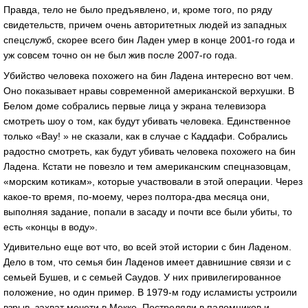
Правда, тело не было предъявлено, и, кроме того, по ряду
свидетельств, причем очень авторитетных людей из западных
спецслужб, скорее всего бин Ладен умер в конце 2001-го года и
уж совсем точно он не был жив после 2007-го года.
Убийство человека похожего на бин Ладена интересно вот чем.
Оно показывает нравы современной американской верхушки. В
Белом доме собрались первые лица у экрана телевизора
смотреть шоу о том, как будут убивать человека. Единственное
только «Вау! » не сказали, как в случае с Каддафи. Собрались
радостно смотреть, как будут убивать человека похожего на бин
Ладена. Кстати не повезло и тем американским спецназовцам,
«морским котикам», которые участвовали в этой операции. Через
какое-то время, по-моему, через полтора-два месяца они,
выполняя задание, попали в засаду и почти все были убиты, то
есть «концы в воду».
Удивительно еще вот что, во всей этой истории с бин Ладеном.
Дело в том, что семья бин Ладенов имеет давнишние связи и с
семьей Бушев, и с семьей Саудов. У них привилегированное
положение, но один пример. В 1979-м году исламисты устроили
взрыв, захват мечети в Мекке. Постреляли в паломников и