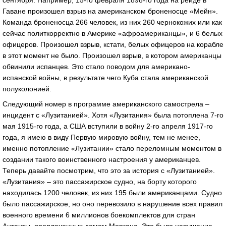
Гаване произошел взрыв на американском броненосце «Мейн».
Команда броненосца 266 человек, из них 260 чернокожих или как
сейчас политкорректно в Америке «афроамериканцы», и 6 белых
офицеров. Произошел взрыв, кстати, белых офицеров на корабле
в этот момент не было. Произошел взрыв, в котором американцы
обвинили испанцев. Это стало поводом для американо-
испанской войны, в результате чего Куба стала американской
полуколонией.
Следующий номер в программе американского самострела –
инцидент с «Лузитанией». Хотя «Лузитания» была потоплена 7-го
мая 1915-го года, а США вступили в войну 2-го апреля 1917-го
года, я имею в виду Первую мировую войну, тем не менее,
именно потопление «Лузитании» стало переломным моментом в
создании такого воинственного настроения у американцев.
Теперь давайте посмотрим, что это за история с «Лузитанией».
«Лузитания» – это пассажирское судно, на борту которого
находилась 1200 человек, из них 195 были американцами. Судно
было пассажирское, но оно перевозило в нарушение всех правил
военного времени 6 миллионов боекомплектов для стран
Антанты, проплаченных домом Моргана. Это было нарушение