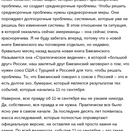
проблемы, но создает среднесрочные проблемы. Чтобы решить
среднесрочные проблемы нужны среднесрочные меры. Они
порождают долгосрочные проблемы, системные, которые уже не
решишь без изменения системы. В этом отношении та ситуация,
в которой оказались сейчас американцы – она сейчас очень
красноречива. Я не буду забегать вперед, потому что о новой
книге Бжезинского мы поговорим отдельно, но недавно,
буквально месяц назад вышла новая книга Бжезинского.
Называется она «Стратегическое видение», в которой «большой
друг» России, наш заклятый друг Бжезинский заговорил о том, что
нужен союз США с Турцией и Россией для того, чтобы решать
проблемы. То, что Бжезинский говорил о союзе с Россией – это и
есть долгое эхо, бумеранг, который является результатом тех
событий, которые начались 11-го сентября.
Наверное, всю правду об 11-м сентября мы не узнаем никогда.
Да, собственно, вся правда и не нужна. Практически все было
ясно уже в самом начале. За последние десять лет появилась
масса исследований, которые полностью опровергают
официальную версию, не оставляя на ней просто камня на
камне. По всей видимости, события 11-го сентября – это такая