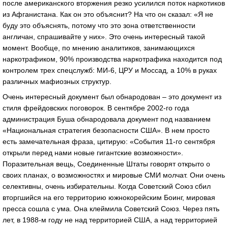
после американского вторжения резко усилился поток наркотиков
из Афганистана. Как он это объяснит? На что он сказал: «Я не
буду это объяснять, потому что это зона ответственности
англичан, спрашивайте у них». Это очень интересный такой
момент. Вообще, по мнению аналитиков, занимающихся
наркотрафиком, 90% производства наркотрафика находится под
контролем трех спецслужб: МИ-6, ЦРУ и Моссад, а 10% в руках
различных мафиозных структур.
Очень интересный документ был обнародован – это документ из
стиля фрейдовских поговорок. В сентябре 2002-го года
администрация Буша обнародовала документ под названием
«Национальная стратегия безопасности США». В нем просто
есть замечательная фраза, цитирую: «События 11-го сентября
открыли перед нами новые гигантские возможности».
Поразительная вещь, Соединенные Штаты говорят открыто о
своих планах, о возможностях и мировые СМИ молчат. Они очень
селективны, очень избирательны. Когда Советский Союз сбил
вторгшийся на его территорию южнокорейским Боинг, мировая
пресса сошла с ума. Она клеймила Советский Союз. Через пять
лет, в 1988-м году не над территорией США, а над территорией