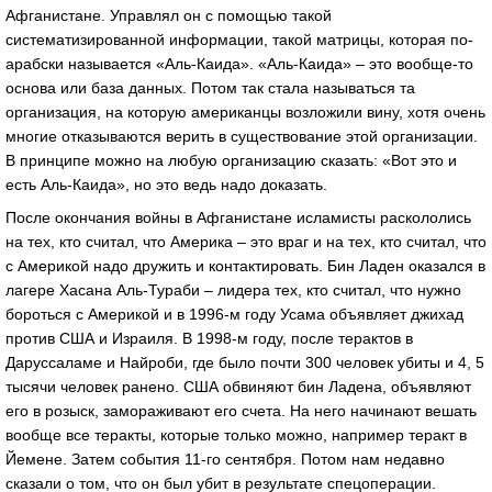
Афганистане. Управлял он с помощью такой
систематизированной информации, такой матрицы, которая по-
арабски называется «Аль-Каида». «Аль-Каида» – это вообще-то
основа или база данных. Потом так стала называться та
организация, на которую американцы возложили вину, хотя очень
многие отказываются верить в существование этой организации.
В принципе можно на любую организацию сказать: «Вот это и
есть Аль-Каида», но это ведь надо доказать.
После окончания войны в Афганистане исламисты раскололись
на тех, кто считал, что Америка – это враг и на тех, кто считал, что
с Америкой надо дружить и контактировать. Бин Ладен оказался в
лагере Хасана Аль-Тураби – лидера тех, кто считал, что нужно
бороться с Америкой и в 1996-м году Усама объявляет джихад
против США и Израиля. В 1998-м году, после терактов в
Дарусcаламе и Найроби, где было почти 300 человек убиты и 4, 5
тысячи человек ранено. США обвиняют бин Ладена, объявляют
его в розыск, замораживают его счета. На него начинают вешать
вообще все теракты, которые только можно, например теракт в
Йемене. Затем события 11-го сентября. Потом нам недавно
сказали о том, что он был убит в результате спецоперации.