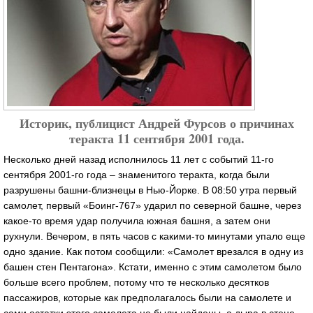
Историк, публицист Андрей Фурсов о причинах
теракта 11 сентября 2001 года.
Несколько дней назад исполнилось 11 лет с событий 11-го
сентября 2001-го года – знаменитого теракта, когда были
разрушены башни-близнецы в Нью-Йорке. В 08:50 утра первый
самолет, первый «Боинг-767» ударил по северной башне, через
какое-то время удар получила южная башня, а затем они
рухнули. Вечером, в пять часов с какими-то минутами упало еще
одно здание. Как потом сообщили: «Самолет врезался в одну из
башен стен Пентагона». Кстати, именно с этим самолетом было
больше всего проблем, потому что те несколько десятков
пассажиров, которые как предполагалось были на самолете и
сами остатки этого самолета не были найдены, а дыра в стене