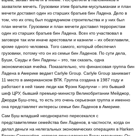
захватили мечеть. Грузовики этим братьям-мусульманам и план
мечети доставил один из старших братьев бин Ладена. Дело в
том, что их отец был подрядчиком строительства и у них был
план мечети. Грузовики и план мечети доставил террористам
один из старших братьев бин Ладена. Всех кто участвовал в
заговоре так или иначе арестовали и казнили – их обезглавили,
кроме одного человека. Того самого, который обеспечил
грузовики, потому что он из семьи бин Ладенов. По сути дела,
Буши, Сауды и бин Ладены – это, так сказать, одна
экономическая ячейка. Показательно, что финансовая группа бин
Ладена в Америке ведает Carlyle Group. Carlyle Group занимает
11 место в американском ВПК. Группа создана в 1987 году и
работают в ней такие люди как Фрэнк Карлуччи – это бывший
шеф ЦРУ, бывший премьер-министр Великобритании Мейджор,
Джордж Буш-отец, то есть это очень серьезная группа и именно
она представляет интересы семьи бин Ладенов в Америке.
Сам Буш младший неоднократно пересекался с
представителями семейства бин Ладенов, в частности, когда он
делал деньги на нелегальных экономических операциях в Harken
Energy Corporation, которая принадлежала Бушу-младшему. Он