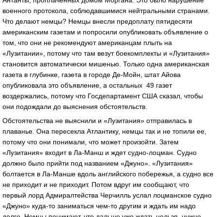
военного протокола, соблюдавшимися нейтральными странами.
Что делают немцы? Немцы внесли предоплату пятидесяти
американским газетам и попросили опубликовать объявление о
том, что они не рекомендуют американцам плыть на
«Лузитании», потому что там везут боекомплекты и «Лузитания»
становится автоматически мишенью. Только одна американская
газета в глубинке, газета в городе Де-Мойн, штат Айова
опубликовала это объявление, а остальных 49 газет
воздержались, потому что Госдепартамент США сказал, чтобы
они подождали до выяснения обстоятельств.
Обстоятельства не выяснили и «Лузитания» отправилась в
плаванье. Она пересекла Атлантику, немцы так и не топили ее,
потому что они понимали, что может произойти. Затем
«Лузитания» входит в Ла-Манш и ждет судно-лоцман. Судно
должно было прийти под названием «Джуно». «Лузитания»
болтается в Ла-Манше вдоль английского побережья, а судно все
не приходит и не приходит. Потом вдруг им сообщают, что
первый лорд Адмиралтейства Черчилль услал лоцманское судно
«Джуно» куда-то заниматься чем-то другим и ждать им надо
долго. Немцы понимают, что дальше уже ждать нельзя, нужно