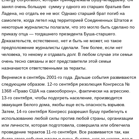
занял очень большую сумму у одного из старших братьев бин
Ладена, но отдать ее не мог. Однако старший брат погиб на
самолете, когда летел над территорией Соединенных Штатов и
некоторые журналисты полагали, что это могло быть сделано по
приказу отца — тогдашнего президента Буша-старшего.
Доказательств, естественно, нет и быть не может, но такое
предположение журналисты сделали. Тем более, если нет
человека, то некому и отдавать долг. В любом случае эти семьи
очень тесно связаны и вот представители этой семьи
назначаются ответственными за теракты.
Вернемся в сентябрь 2001-го года. Дальше события развиваются
следующим образом. 12-го сентября резолюция Конгресса №
1368 «Право США на самооборону», фактически на агрессию.
13-го сентября, чтобы подогреть население, производится
эвакуация Белого дома, якобы еще есть опасность взрывов.
Затем, 14-го сентября Конгресс разрешил Бушу прибегнуть к
использованию любой силы против любой страны, организации
или личности, которая подготовила, совершила или облегчила
проведение терактов 11-го сентября. Все развивается так, как
будто этого события ждали и очень быстро, шаг за шагом, раз и