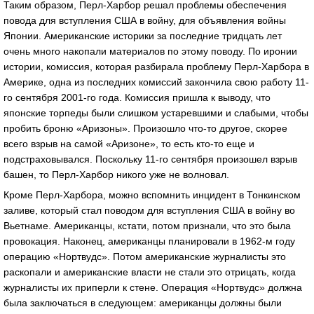
Таким образом, Перл-Харбор решал проблемы обеспечения
повода для вступления США в войну, для объявления войны
Японии. Американские историки за последние тридцать лет
очень много накопали материалов по этому поводу. По иронии
истории, комиссия, которая разбирала проблему Перл-Харбора в
Америке, одна из последних комиссий закончила свою работу 11-
го сентября 2001-го года. Комиссия пришла к выводу, что
японские торпеды были слишком устаревшими и слабыми, чтобы
пробить броню «Аризоны». Произошло что-то другое, скорее
всего взрыв на самой «Аризоне», то есть кто-то еще и
подстраховывался. Поскольку 11-го сентября произошел взрыв
башен, то Перл-Харбор никого уже не волновал.
Кроме Перл-Харбора, можно вспомнить инцидент в Тонкинском
заливе, который стал поводом для вступления США в войну во
Вьетнаме. Американцы, кстати, потом признали, что это была
провокация. Наконец, американцы планировали в 1962-м году
операцию «Нортвудс». Потом американские журналисты это
раскопали и американские власти не стали это отрицать, когда
журналисты их приперли к стене. Операция «Нортвудс» должна
была заключаться в следующем: американцы должны были