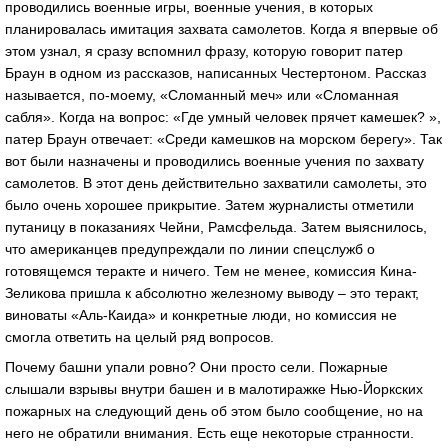
проводились военные игры, военные учения, в которых
планировалась имитация захвата самолетов. Когда я впервые об
этом узнал, я сразу вспомнил фразу, которую говорит патер
Браун в одном из рассказов, написанных Честертоном. Рассказ
называется, по-моему, «Сломанный меч» или «Сломанная
сабля». Когда на вопрос: «Где умный человек прячет камешек? »,
патер Браун отвечает: «Среди камешков на морском берегу». Так
вот были назначены и проводились военные учения по захвату
самолетов. В этот день действительно захватили самолеты, это
было очень хорошее прикрытие. Затем журналисты отметили
путаницу в показаниях Чейни, Рамсфельда. Затем выяснилось,
что американцев предупреждали по линии спецслужб о
готовящемся теракте и ничего. Тем не менее, комиссия Кина-
Зеликова пришла к абсолютно железному выводу – это теракт,
виноваты «Аль-Каида» и конкретные люди, но комиссия не
смогла ответить на целый ряд вопросов.
Почему башни упали ровно? Они просто сели. Пожарные
слышали взрывы внутри башен и в малотиражке Нью-Йоркских
пожарных на следующий день об этом было сообщение, но на
него не обратили внимания. Есть еще некоторые странности.