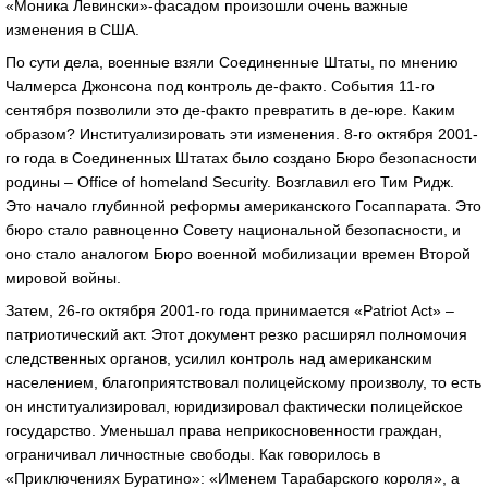
«Моника Левински»-фасадом произошли очень важные
изменения в США.
По сути дела, военные взяли Соединенные Штаты, по мнению
Чалмерса Джонсона под контроль де-факто. События 11-го
сентября позволили это де-факто превратить в де-юре. Каким
образом? Институализировать эти изменения. 8-го октября 2001-
го года в Соединенных Штатах было создано Бюро безопасности
родины – Office of homeland Security. Возглавил его Тим Ридж.
Это начало глубинной реформы американского Госаппарата. Это
бюро стало равноценно Совету национальной безопасности, и
оно стало аналогом Бюро военной мобилизации времен Второй
мировой войны.
Затем, 26-го октября 2001-го года принимается «Patriot Act» –
патриотический акт. Этот документ резко расширял полномочия
следственных органов, усилил контроль над американским
населением, благоприятствовал полицейскому произволу, то есть
он институализировал, юридизировал фактически полицейское
государство. Уменьшал права неприкосновенности граждан,
ограничивал личностные свободы. Как говорилось в
«Приключениях Буратино»: «Именем Тарабарского короля», а