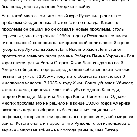
был повод для вступления Америки в войну.
Есть такой миф о том, что новый курс Рузвельта решил все
проблемы Соединенных Штатов. Это не правда. Какие-то
проблемы он решил, но он создал и новые проблемы, столь
серьезные, что в середине 1930-х годов у Рузвельта появился
очень опасный соперник на американской политической сцене –
губернатор Луизианы Хьюи Лонг. Именно Хьюи Лонг станет
прототипом главного героя романа Роберта Пенна Уоррена «Вся
королевская рать» Вилли Старка. Хьюи Лонг создал по всей
Америке общества перераспределения собственности. Он был
левый популист. К 1935-му году в это общество записалось 8
миллионов человек. В 1935-м году Хьюи Лонга убивают. Убивает,
как положено, одиночка. Как якобы убили одного Кеннеди,
второго Кеннеди, Мартина Лютера Кинга, Линкольна. Однако
многих проблем это не решило и в конце 1930-х годов Америка
оказалась перед выбором: либо серьезные социальные
реформы, которые могли привести к потрясениям, либо мировая
война. Кстати очень интересно, что Рузвельт стал использовать
термин «мировая война» на полгода раньше, чем Гитлер.