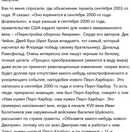
Как-то меня спросили, где объяснение теракта сентября 2001-го
года. Я сказал: «Оно коренится в сентябре 2000-го года
формально», а еще раньше в сентябре 2000-го года,
правительство США издало проект для нового американского
века – «Перестройка обороны Америки». Серди его авторов: Дик
Чейни, Джеб Буш (брат Буша-младшего, тот самый, который
насчитал во Флориде победу своему брательнику), Дональд
Рамсфельд. Очень интересно они пишут черным по белому,
точная цитата: «Процесс преобразования (имеется в виду мира)
даже если он принесет революционные изменения, скорее всего,
будет долгим при отсутствии какого-нибудь катастрофического и
ускоряющего события, наподобие нового Перл-Харбора». Это
написано в сентябре 2000-го года и опять Перл-Харбор. То есть
люди, прекрасно знающие, чем был Перл-Харбор, говорят о том:
«Нам нужен Перл-Харбор, нам нужен Перл-Харбор». Это
примерно напоминает мне, когда в начале XVII века Иван
Болотников уже окруженный войсками Василия Шуйского,
рассылает по стране грамоты: «Объявите какого-нибудь нового
Дмитрия», потому что он знал Дмитрия-лже и работал с ним.
Здесь нужен «новый Перл-Харбор» и он появился – 11-е