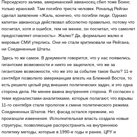
Персидского залива, американский авианосец сбил тоже Боинг,
только иранский. Там погибло триста человек. Рональд Рейган
сделал заявление «Жаль, конечно, что погибли люди. Однако
капитан авианосца действовал абсолютно правильно, потому что
посчитал, хотя и ошибся, тем не менее, он посчитал, что самолет
предоставляет опасность». Жалко? Да, формально жалко и
мировые СМИ утерлись. Они не стали критиковали ни Рейгана,
ни Соединенные Штаты.
Здесь то же самое. В документе говорится, что у нас появились
гигантские возможности и никто не зацепился, что же за
гигантские возможности, что же это за событие такое было? 11-е
сентября позволило американцам влезть на Ближний Восток, то
есть решило целый ряд внешних политических задач, и это одна
сторона дела. Не менее важна внутренняя сторона. Я согласен с
теми журналистами-аналитиками, которые полагают, что взрывы
11-го сентября стали прологом к смене политического режима
Соединенных Штатов. Нет, фасад остался прежним, но
произошли изменения. Исполнительная власть создала новые
структуры, позволяющие распространить на внутреннюю
политику методы, которые в 1990-е годы и ранее, ЦРУ и