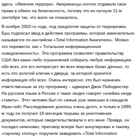
здесь: «Именем террора». Американцы охотно отдавали свои
права в обмен на безопасность, потому что их пугнули 11-м
сентября так, что мало не показалось.
В ноябре 2002-го года, под предлогом защиты от терроризма,
Буш подписал ввод в действие программы, которая замечательно
называется по-английски «Total Information Awareness». Можно
это перевести, как « Тотальная информационная
осведомленность». Эта программа позволяет правительству
США без каких-либо ограничений собирать любую информацию
обо всех, кто его интересует, во всех мировых базах данных, то
есть это золотой ключик к дверце, за которой хранится
информация обо всех. Очень интересно, кто был назначен
ответственным за эту программу – адмирал Джон Пойндекстер.
На русском языке в России о таких людях говорят «клейма негде
ставить». Этот человек был по самые уши замешан в скандале
Иран-гейт. Расследование длилось очень долго, и только в 1999-
м году он получил 18 месяцев тюрьмы за уничтожение
документов, которые свидетельствовали о его вине. Правда, он
посидел немножко, приговор вскоре был аннулирован и такому
«гарному хлопцу» поручили заведовать «Total Information