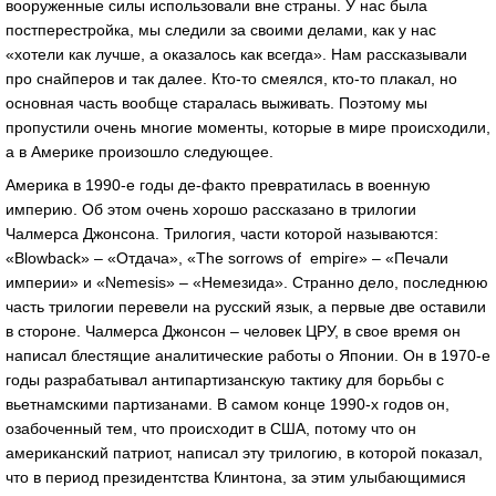
вооруженные силы использовали вне страны. У нас была
постперестройка, мы следили за своими делами, как у нас
«хотели как лучше, а оказалось как всегда». Нам рассказывали
про снайперов и так далее. Кто-то смеялся, кто-то плакал, но
основная часть вообще старалась выживать. Поэтому мы
пропустили очень многие моменты, которые в мире происходили,
а в Америке произошло следующее.
Америка в 1990-е годы де-факто превратилась в военную
империю. Об этом очень хорошо рассказано в трилогии
Чалмерса Джонсона. Трилогия, части которой называются:
«Blowback» – «Отдача», «The sorrows of empire» – «Печали
империи» и «Nemesis» – «Немезида». Странно дело, последнюю
часть трилогии перевели на русский язык, а первые две оставили
в стороне. Чалмерса Джонсон – человек ЦРУ, в свое время он
написал блестящие аналитические работы о Японии. Он в 1970-е
годы разрабатывал антипартизанскую тактику для борьбы с
вьетнамскими партизанами. В самом конце 1990-х годов он,
озабоченный тем, что происходит в США, потому что он
американский патриот, написал эту трилогию, в которой показал,
что в период президентства Клинтона, за этим улыбающимися