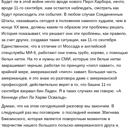
Будет ли в этой войне нечто вроде нового Перл-Харбора, нечто,
вроде 11-го сентября, нам остается наблюдать, смотреть как
будут происходить эти события. В любом случае Соединенные
Штаты, оказавшись сегодня в положении намного худшем, чем в
конце XX века, должны каким-то образом эти проблемы решать.
История показывает, что решают они эти проблемы, как правило,
за счет других, создавая такие ситуации, как 11-го сентября.
Единственное, что в отличие от Моссада и английской
спецслужбы МИ-6, работают они очень грубо, коряво, с помощью
белых ниток. На то и нужны их СМИ, которые эти белые нитки
закрашивает черным, работая по принципу «пипл хавает», по
крайней мере, американский «пипл» хавает. Большая часть
американцев, я это знаю из разговора даже с американской
профессурой, действительно верят в то, что башни 11-го
сентября взорвал бин Ладен. Я в таких случаях им говорю: «А
Кеннеди убил Ли Харви Освальд».
Думаю, что на этом сегодняшний разговор мы закончим. В
следующий раз мы поговорим о последней книжке Збигнева
Бжезинского, которая является поворотным моментом в
творчестве нашего большого польско-американского друга и,