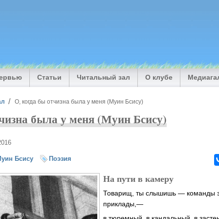
тервью
Статьи
Читальный зал
О клубе
Медиага
ал
О, когда бы отчизна была у меня (Муин Бсису)
тчизна была у меня (Муин Бсису)
2016
уин Бсису
Поэзия
На пути в камеру
Товарищ, ты слышишь — команды зв
приклады,—
в тюремный, в кандальный, в заст