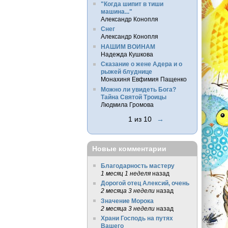
"Когда шипит в тиши
машина..."
Александр Конопля
Снег
Александр Конопля
НАШИМ ВОИНАМ
Надежда Кушкова
Сказание о жене Адера и о
рыжей блуднице
Монахиня Евфимия Пащенко
Можно ли увидеть Бога?
Тайна Святой Троицы
Людмила Громова
1 из 10
→
Новые комментарии
Благодарность мастеру
1 месяц 1 неделя
назад
Дорогой отец Алексий, очень
2 месяца 3 недели
назад
Значение Морока
2 месяца 3 недели
назад
Храни Господь на путях
Вашего