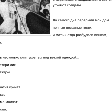
угоняют солдаты.
До самого дна перерыли мой дом
ночные незваные гости,
и мать и отца разбудили пинком,
и.
 несколько книг, укрытых под ветхой одеждой...
матери лик
еждой.
атья кричат,
чаю.
мо молчат:
наю.