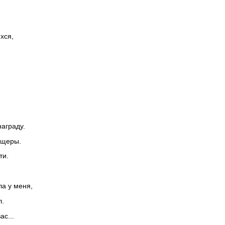
хся,
е
награду.
ещеры.
ти.
ла у меня,
л.
ас...