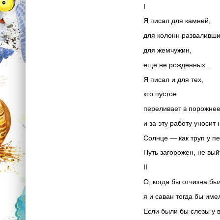
I
Я писал для камней,
для колонн разваливши
для жемчужин,
еще не рожденных...
Я писал и для тех,
кто пустое
переливает в порожне
и за эту работу уносит 
Солнце — как труп у п
Путь загорожен, не вый
II
О, когда бы отчизна бы
я и саван тогда бы име
Если были бы слезы у в