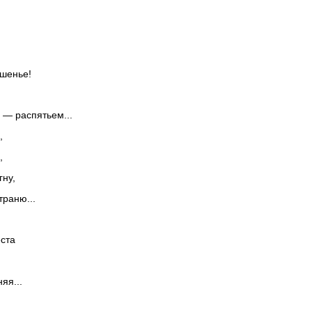
ушенье!
 — распятьем...
,
,
гну,
траню...
еста
яя...