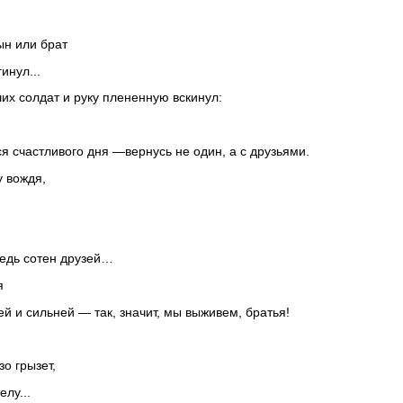
ын или брат
инул...
их солдат и руку плененную вскинул:
я счастливого дня —вернусь не один, а с друзьями.
 вождя,
редь сотен друзей…
я
й и сильней — так, значит, мы выживем, братья!
о грызет,
елу...