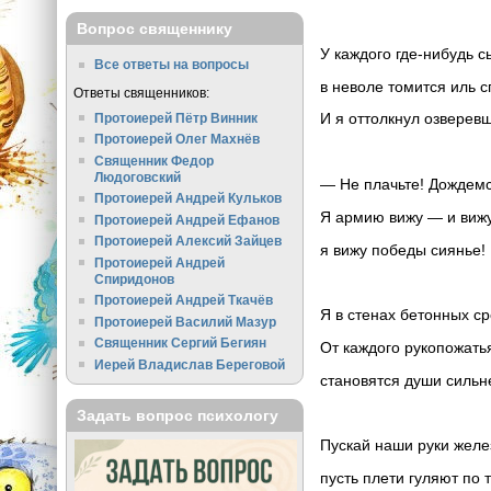
Вопрос священнику
У каждого где-нибудь с
Все ответы на вопросы
в неволе томится иль сг
Ответы священников:
И я оттолкнул озверевш
Протоиерей Пётр Винник
Протоиерей Олег Махнёв
Священник Федор
Людоговский
— Не плачьте! Дождемс
Протоиерей Андрей Кульков
Я армию вижу — и вижу
Протоиерей Андрей Ефанов
Протоиерей Алексий Зайцев
я вижу победы сиянье!
Протоиерей Андрей
Спиридонов
Протоиерей Андрей Ткачёв
Я в стенах бетонных с
Протоиерей Василий Мазур
Священник Сергий Бегиян
От каждого рукопожать
Иерей Владислав Береговой
становятся души сильне
Задать вопрос психологу
Пускай наши руки желез
пусть плети гуляют по т