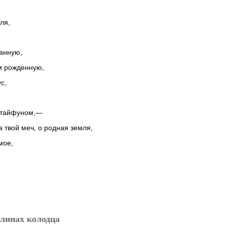
ля,
анную,
м рожденную,
с,
 тайфуном,—
а твой меч, о родная земля,
мое,
алинах колодца