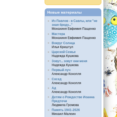
Новые материалы
Из Павлов - в Савлы, или "не
зная броду..."
Монахиня Евфимия Пащенко
Мастера
Монахиня Евфимия Пащенко
Вокруг Солнца
Илья Криштул
Царской Семье
Надежда Кушкова
Зовут... зовут они меня
Надежда Кушкова
Первый луч
Александр Конопля
Сосед
Александр Конопля
Ад
Александр Конопля
Детям о Рождестве Иоанна
Предтечи
Людмила Громова
Память 1941-2026
Михаил Малеин