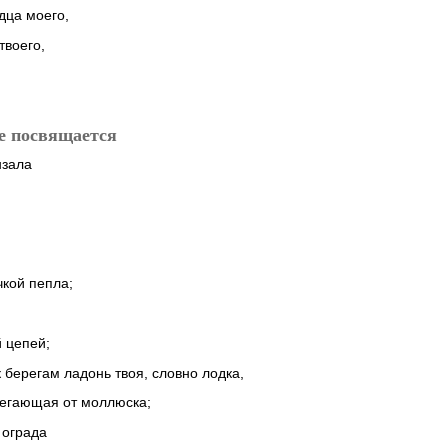
дца моего,
твоего,
е посвящается
нзала
чкой пепла;
й цепей;
к берегам ладонь твоя, словно лодка,
бегающая от моллюска;
 ограда