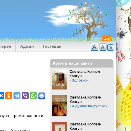
лерея
Админ
Гостевая
Купить наши книги
Светлана Коппел-
Ковтун
«Полотно»
Светлана Коппел-
Ковтун
«Я думаю по-русски»
учат, гремят сапоги и
Светлана Коппел-
Ковтун
еночный ад меня