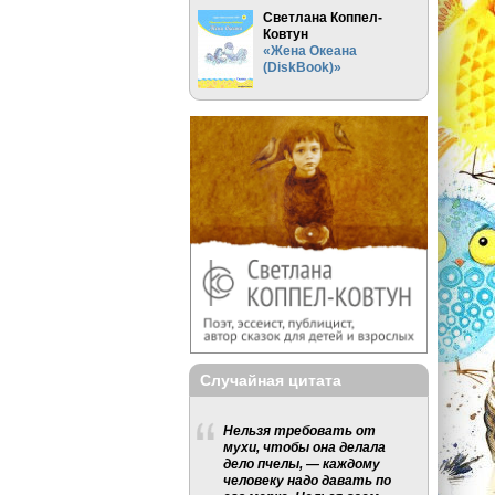
Светлана Коппел-
Ковтун
«Жена Океана
(DiskBook)»
Случайная цитата
Нельзя требовать от
мухи, чтобы она делала
дело пчелы, — каждому
человеку надо давать по