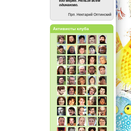
его мерке. Нельзя всем
одинаково.
Прп. Нектарий Оптинский
Активисты клуба