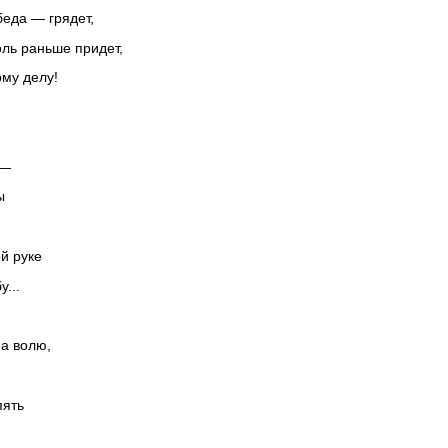
еда — грядет,
оль раньше придет,
му делу!
 —
ы
й руке
...
на волю,
пять