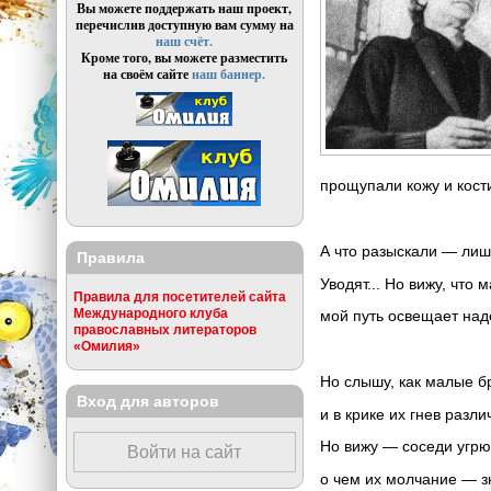
Вы можете поддержать наш проект,
перечислив доступную вам сумму на
наш счёт.
Кроме того, вы можете разместить
на своём сайте
наш баннер.
прощупали кожу и кост
А что разыскали — лишь
Правила
Уводят... Но вижу, что 
Правила для посетителей сайта
Международного клуба
мой путь освещает над
православных литераторов
«Омилия»
Но слышу, как малые бр
Вход для авторов
и в крике их гнев разли
Но вижу — соседи угрю
Войти на сайт
о чем их молчание — з