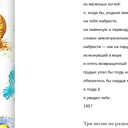
из железных когтей;
о, когда бы, родная зем
на тебя набрести,
на невинную и первозд
словно землетрясенье
набрести — как на пару
исчезнувший в море
и опять возвращенный
грудью упал бы тогда н
обагрилось бы сердце 
и тогда б
я увидел тебя...
1957
Три песни на разв