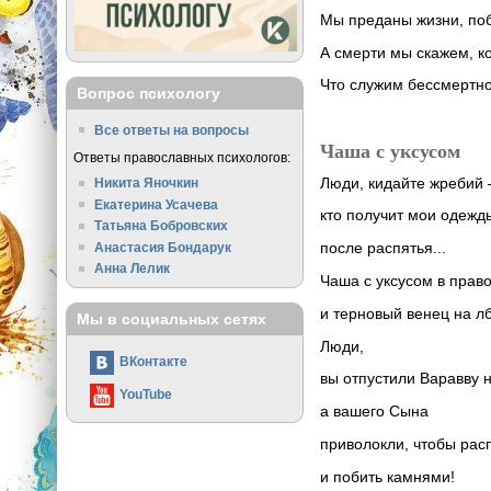
Мы преданы жизни, поб
А смерти мы скажем, к
Что служим бессмертно
Вопрос психологу
Все ответы на вопросы
Чаша с уксусом
Ответы православных психологов:
Люди, кидайте жребий
Никита Яночкин
Екатерина Усачева
кто получит мои одежд
Татьяна Бобровских
после распятья...
Анастасия Бондарук
Анна Лелик
Чаша с уксусом в право
и терновый венец на лбу
Мы в социальных сетях
Люди,
ВКонтакте
вы отпустили Варавву 
YouTube
а вашего Сына
приволокли, чтобы рас
и побить камнями!