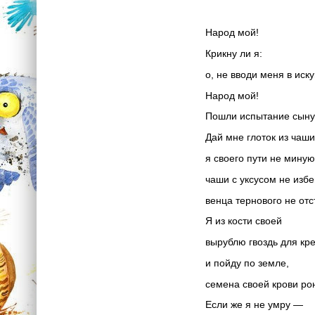
Народ мой!
Крикну ли я:
о, не вводи меня в иск
Народ мой!
Пошли испытание сыну
Дай мне глоток из чаши
я своего пути не миную
чаши с уксусом не избе
венца тернового не отс
Я из кости своей
вырублю гвоздь для кр
и пойду по земле,
семена своей крови рон
Если же я не умру —