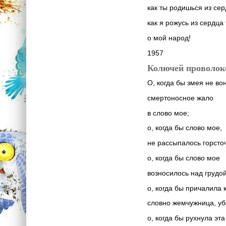
как ты родишься из сер
как я рожусь из сердца 
о мой народ!
1957
Колючей проволок
О, когда бы змея не во
смертоносное жало
в слово мое;
о, когда бы слово мое,
не рассыпалось горсто
о, когда бы слово мое
возносилось над грудо
о, когда бы причалила 
словно жемчужница, у
о, когда бы рухнула эта