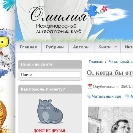
Перейти к основному содержанию
Омилия
Международный
литературный клуб
Главная
Рубрики
Авторы
Книги
Ин
Вы здесь
Главная
Читальный з
Поиск на сайте
О, когда бы о
Опубликовано: 05/01/
Как помочь проекту?
Читальный зал
М
ДОРОГИЕ ДРУЗЬЯ!