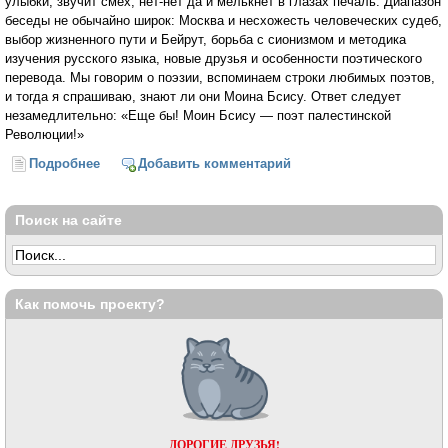
улыбки, звучит смех, нет-нет да и мелькнет в глазах печаль. Диапазон
беседы не обычайно широк: Москва и несхожесть человеческих судеб,
выбор жизненного пути и Бейрут, борьба с сионизмом и методика
изучения русского языка, новые друзья и особенности поэтического
перевода. Мы говорим о поэзии, вспоминаем строки любимых поэтов,
и тогда я спрашиваю, знают ли они Моина Бсису. Ответ следует
незамедлительно: «Еще бы! Моин Бсису — поэт пале­стинской
Революции!»
Подробнее
о Без земли и без неба (Анатолий Софронов)
Добавить комментарий
Поиск на сайте
Как помочь проекту?
ДОРОГИЕ ДРУЗЬЯ!