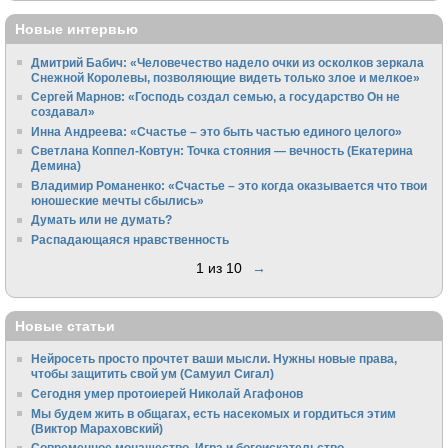
Новые интервью
Дмитрий Бабич: «Человечество надело очки из осколков зеркала
Снежной Королевы, позволяющие видеть только злое и мелкое»
Сергей Марнов: «Господь создал семью, а государство Он не
создавал»
Инна Андреева: «Счастье – это быть частью единого целого»
Светлана Коппел-Ковтун: Точка стояния — вечность (Екатерина
Демина)
Владимир Романенко: «Счастье – это когда оказывается что твои
юношеские мечты сбылись»
Думать или не думать?
Распадающаяся нравственность
1 из 10
→
Новые статьи
Нейросеть просто прочтет ваши мысли. Нужны новые права,
чтобы защитить свой ум (Самуил Сигал)
Сегодня умер протоиерей Николай Агафонов
Мы будем жить в общагах, есть насекомых и гордиться этим
(Виктор Мараховский)
Cовременное монашество. Игра и богоискательство