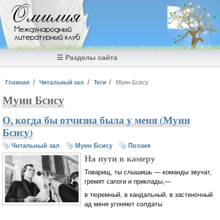
Перейти к основному содержанию
Омилия
Международный
литературный клуб
☰ Разделы сайта
Вы здесь
Главная
Читальный зал
Теги
Муин Бсису
Муин Бсису
О, когда бы отчизна была у меня (Муин
Бсису)
Читальный зал
Муин Бсису
Поэзия
На пути в камеру
Товарищ, ты слышишь — команды звучат,
гремят сапоги и приклады,—
в тюремный, в кандальный, в застеночный
ад меня угоняют солдаты.