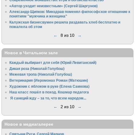
«Автор уходит неизвестным» (Сергей Шаргунов)
Александр Щипков: Минздрав поменял философское отношение к
понятиям "мужчина и женщина"
Калужская бизнесвумен решила раздавать хлеб бесплатно и
пожалела об этом
←
8 из 10
→
Новое в Читальном зале
Каждый выбирает для себя (Юрий Левитанский)
Дикая роза (Николай Голубош)
Межевая тропа (Николай Голубош)
Ветеринария (Иеромонах Роман (Матюшин)
Художник с яблоком в руке (Елена Самкова)
Наш класс пошёл в поход. Кошмар педагога
Я санкций жду – за то, что всем народом...
←
2 из 10
→
Новое в медиагалерее
Святыни Руси. Сергей Марнов