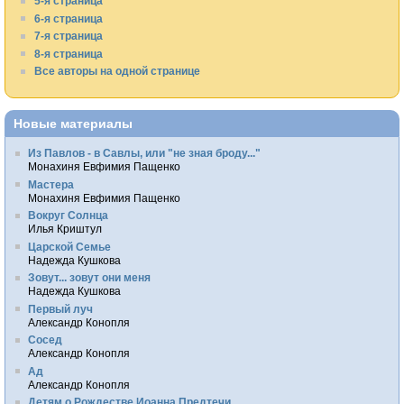
5-я страница
6-я страница
7-я страница
8-я страница
Все авторы на одной странице
Новые материалы
Из Павлов - в Савлы, или "не зная броду..."
Монахиня Евфимия Пащенко
Мастера
Монахиня Евфимия Пащенко
Вокруг Солнца
Илья Криштул
Царской Семье
Надежда Кушкова
Зовут... зовут они меня
Надежда Кушкова
Первый луч
Александр Конопля
Сосед
Александр Конопля
Ад
Александр Конопля
Детям о Рождестве Иоанна Предтечи