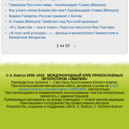
Граждане Русского мира - Архимандрит Савва (Мажуко)
Как узнать волю Божию обо мне? Архимандрит Савва (Мажуко)
Каринэ Геворгян. Россия граничит с Богом
О. Савва (Мажуко). Трибунал над Русской церковью
«Я с Христом — как в танке». Парсуна писателя Яна Таксюра
«И глас мой услышат…» – фильм о митрополите Черкасском и
Каневском Феодосии
1 из 10
→
© А. Ковтун 2008–2026 МЕЖДУНАРОДНЫЙ КЛУБ ПРАВОСЛАВНЫХ
ЛИТЕРАТОРОВ «ОМИЛИЯ»
Руководитель проекта — Светлана Анатольевна Коппел-Ковтун.
При использования материалов сайта, активная ссылка на
Клуб
православных литераторов «ОМИЛИЯ»
обязательна.
При необходимости коммерческого использования текстов обязательно
свяжитесь с администрацией.
Публикуемые материалы не всегда совпадают с точкой зрения редакции.
Приглашаем к сотрудничеству православных авторов.
Разработка, создание и поддержка сайта: А. Ковтун, С. Коппел-Ковтун