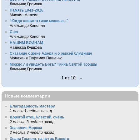
Людмила Громова
Память 1941-2026
Михаил Малеин
"Когда шипит в тиши машина..."
Александр Конопля
Снег
Александр Конопля
НАШИМ ВОИНАМ
Надежда Кушкова
Сказание о жене Адера и о рыжей блуднице
Монахиня Евфимия Пащенко
Можно ли увидеть Бога? Тайна Святой Троицы
Людмила Громова
1 из 10
→
Новые комментарии
Благодарность мастеру
1 месяц 1 неделя
назад
Дорогой отец Алексий, очень
2 месяца 3 недели
назад
Значение Морока
2 месяца 3 недели
назад
Храни Господь на путях Вашего