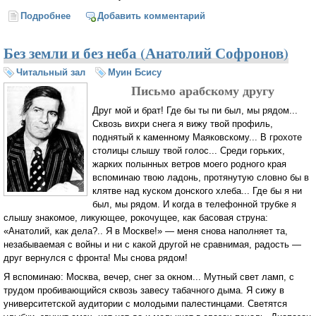
Подробнее
о О, когда бы отчизна была у меня (Муин Бсису)
Добавить комментарий
Без земли и без неба (Анатолий Софронов)
Читальный зал
Муин Бсису
Письмо арабскому другу
Друг мой и брат! Где бы ты пи был, мы рядом...
Сквозь вихри снега я вижу твой профиль,
поднятый к каменному Маяковскому... В грохоте
столицы слышу твой голос... Среди горьких,
жарких полынных ветров моего родного края
вспоминаю твою ладонь, протянутую словно бы в
клятве над куском донского хлеба... Где бы я ни
был, мы рядом. И когда в телефонной трубке я
слы­шу знакомое, ликующее, рокочущее, как басовая струна:
«Анатолий, как дела?.. Я в Москве!» — меня снова на­полняет та,
незабываемая с войны и ни с какой другой не сравнимая, радость —
друг вернулся с фронта! Мы снова рядом!
Я вспоминаю: Москва, вечер, снег за окном... Мутный свет ламп, с
трудом пробивающийся сквозь завесу табач­ного дыма. Я сижу в
университетской аудитории с моло­дыми палестинцами. Светятся