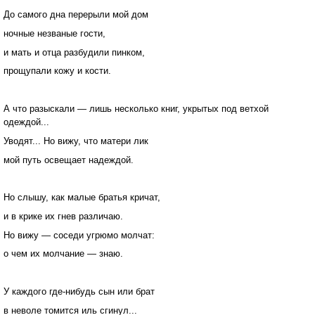
До самого дна перерыли мой дом
ночные незваные гости,
и мать и отца разбудили пинком,
прощупали кожу и кости.
А что разыскали — лишь несколько книг, укрытых под ветхой
одеждой...
Уводят... Но вижу, что матери лик
мой путь освещает надеждой.
Но слышу, как малые братья кричат,
и в крике их гнев различаю.
Но вижу — соседи угрюмо молчат:
о чем их молчание — знаю.
У каждого где-нибудь сын или брат
в неволе томится иль сгинул...