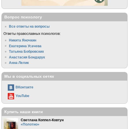
Вопрос психологу
Все ответы на вопросы
Ответы православных психологов:
Никита Яночкин
Екатерина Усачева
Татьяна Бобровских
Анастасия Бондарук
Анна Лелик
Мы в социальных сетях
ВКонтакте
YouTube
Купить наши книги
Светлана Коппел-Ковтун
«Полотно»