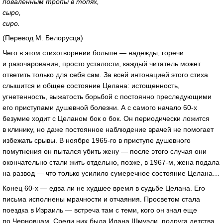
поваленным тропы в топях,
сыро,
сиро.
(Перевод М. Белорусца)
Чего в этом стихотворении больше — надежды, горечи
и разочарования, просто усталости, каждый читатель может
ответить только для себя сам. За всей интонацией этого стиха
слышится и общее состояние Целана: истощенность,
угнетенность, выжатость борьбой с постоянно преследующими
его приступами душевной болезни. А с самого начало
60-х
безумие ходит с Целаном бок о бок. Он периодически ложится
в клинику, но даже постоянное наблюдение врачей не помогает
избежать срывы. В ноябре
1965-го
в приступе душевного
помутнения он пытался убить жену — после этого случая они
окончательно стали жить отдельно, позже, в
1967-м
, жена подала
на развод — что только усилило сумеречное состояние Целана…
Конец
60-х
— едва ли не худшее время в судьбе Целана. Его
письма исполнены мрачности и отчаяния. Просветом стала
поездка в Израиль — встреча там с теми, кого он знал еще
по Черновцам. Среди них была Илана Шмуэли, подруга детства