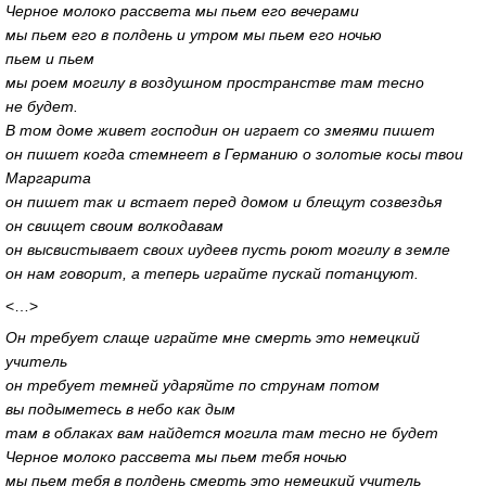
Черное молоко рассвета мы пьем его вечерами
мы пьем его в полдень и утром мы пьем его ночью
пьем и пьем
мы роем могилу в воздушном пространстве там тесно
не будет.
В том доме живет господин он играет со змеями пишет
он пишет когда стемнеет в Германию о золотые косы твои
Маргарита
он пишет так и встает перед домом и блещут созвездья
он свищет своим волкодавам
он высвистывает своих иудеев пусть роют могилу в земле
он нам говорит, а теперь играйте пускай потанцуют.
<…>
Он требует слаще играйте мне смерть это немецкий
учитель
он требует темней ударяйте по струнам потом
вы подыметесь в небо как дым
там в облаках вам найдется могила там тесно не будет
Черное молоко рассвета мы пьем тебя ночью
мы пьем тебя в полдень смерть это немецкий учитель