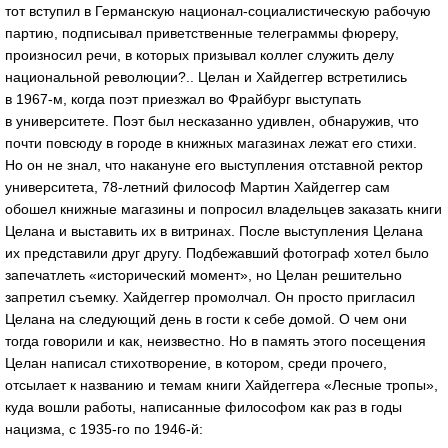
тот вступил в Германскую
национал-социалистическую
рабочую
партию, подписывал приветственные телеграммы фюреру,
произносил речи, в которых призывал коллег служить делу
национальной революции?.. Целан и Хайдеггер встретились
в
1967-м
, когда поэт приезжал во Фрайбург выступать
в университете. Поэт был несказанно удивлен, обнаружив, что
почти повсюду в городе в книжных магазинах лежат его стихи.
Но он не знал, что накануне его выступления отставной ректор
университета,
78-летний
философ Мартин Хайдеггер сам
обошел книжные магазины и попросил владельцев заказать книги
Целана и выставить их в витринах. После выступления Целана
их представили друг другу. Подбежавший фотограф хотел было
запечатлеть «исторический момент», но Целан решительно
запретил съемку. Хайдеггер промолчал. Он просто пригласил
Целана на следующий день в гости к себе домой. О чем они
тогда говорили и как, неизвестно. Но в память этого посещения
Целан написал стихотворение, в котором, среди прочего,
отсылает к названию и темам книги Хайдеггера «Лесные тропы»,
куда вошли работы, написанные философом как раз в годы
нацизма, с
1935-го
по
1946-й
: