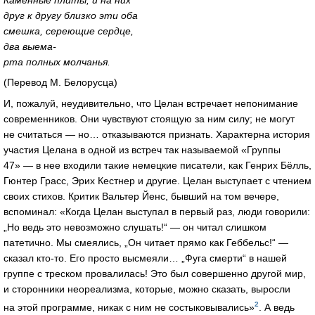
друг к другу близко эти оба
смешка, сереющие сердце,
два выема-
рта полных молчанья.
(Перевод М. Белорусца)
И, пожалуй, неудивительно, что Целан встречает непонимание
современников. Они чувствуют стоящую за ним силу; не могут
не считаться — но… отказываются признать. Характерна история
участия Целана в одной из встреч так называемой «Группы
47» — в нее входили такие немецкие писатели, как Генрих Бёлль,
Гюнтер Грасс, Эрих Кестнер и другие. Целан выступает с чтением
своих стихов. Критик Вальтер Йенс, бывший на том вечере,
вспоминал: «Когда Целан выступал в первый раз, люди говорили:
„Но ведь это невозможно слушать!“ — он читал слишком
патетично. Мы смеялись, „Он читает прямо как Геббельс!“ —
сказал
кто-то
. Его просто высмеяли… „Фуга смерти“ в нашей
группе с треском провалилась! Это был совершенно другой мир,
и сторонники неореализма, которые, можно сказать, выросли
2
на этой программе, никак с ним не состыковывались»
. А ведь