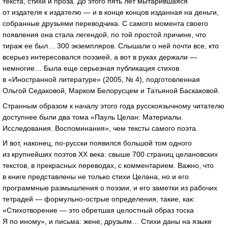
текста, стихи и проза. До этого пять лет мытарившаяся
от издателя к издателю — и в конце концов изданная на деньги,
собранные друзьями переводчика. С самого момента своего
появления она стала легендой, по той простой причине, что
тираж ее был… 300 экземпляров. Слышали о ней почти все, кто
всерьез интересовался поэзией, а вот в руках держали —
немногие… Была еще серьезная публикация стихов
в «Иностранной литературе» (2005, № 4), подготовленная
Ольгой Седаковой, Марком Белорусцем и Татьяной Баскаковой.
Странным образом к началу этого года русскоязычному читателю
доступнее были два тома «Пауль Целан: Материалы.
Исследования. Воспоминания», чем тексты самого поэта.
И вот, наконец,
по-русски
появился большой том одного
из крупнейших поэтов ХХ века: свыше 700 страниц целановских
текстов, в прекрасных переводах, с комментарием. Важно, что
в книге представлены не только стихи Целана, но и его
программные размышления о поэзии, и его заметки из рабочих
тетрадей —
формульно-острые
определения, такие, как:
«Стихотворение — это обретшая целостный образ тоска
Я по иному», и письма: жене, друзьям… Стихи даны на языке