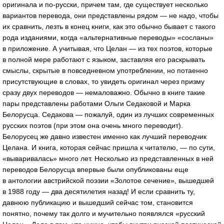
оригинала и
по-русски
, причем там, где существует несколько
вариантов перевода, они представлены рядом — не надо, чтобы
их сравнить, лезть в конец книги, как это обычно бывает с такого
рода изданиями, когда «альтернативные переводы» «сосланы»
в приложение. А учитывая, что Целан — из тех поэтов, которые
в полной мере работают с языком, заставляя его раскрывать
смыслы, скрытые в повседневном употреблении, но потаенно
присутствующие в словах, то увидеть оригинал через призму
сразу двух переводов — немаловажно. Обычно в книге такие
пары представлены работами Ольги Седаковой и Марка
Белорусца. Седакова — пожалуй, один из лучших современных
русских поэтов (при этом она очень много переводит).
Белорусец же давно известен именно как лучший переводчик
Целана. И книга, которая сейчас пришла к читателю, — по сути,
«вываривалась» много лет. Несколько из представленных в ней
переводов Белорусца впервые были опубликованы еще
в антологии австрийской поэзии «Золотое сечение», вышедшей
в 1988 году — два десятилетия назад! И если сравнить ту,
давнюю публикацию и вышедший сейчас том, становится
понятно, почему так долго и мучительно появлялся «русский