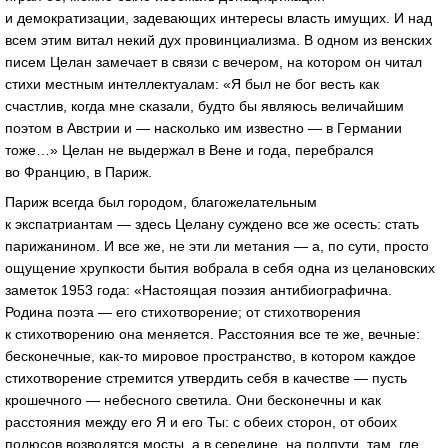
и демократизации, задевающих интересы власть имущих. И над
всем этим витал некий дух провинциализма. В одном из венских
писем Целан замечает в связи с вечером, на котором он читал
стихи местным интеллектуалам: «Я был не бог весть как
счастлив, когда мне сказали, будто бы являюсь величайшим
поэтом в Австрии и — насколько им известно — в Германии
тоже…» Целан не выдержал в Вене и года, перебрался
во Францию, в Париж.
Париж всегда был городом, благожелательным
к экспатриантам — здесь Целану суждено все же осесть: стать
парижанином. И все же, не эти ли метания — а, по сути, просто
ощущение хрупкости бытия вобрала в себя одна из целановских
заметок 1953 года: «Настоящая поэзия антибиографична.
Родина поэта — его стихотворение; от стихотворения
к стихотворению она меняется. Расстояния все те же, вечные:
бесконечные,
как-то
мировое пространство, в котором каждое
стихотворение стремится утвердить себя в качестве — пусть
крошечного — небесного светила. Они бесконечны и как
расстояния между его Я и его Ты: с обеих сторон, от обоих
полюсов возводятся мосты, а в середине, на полпути, там, где