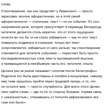
слова.
Стихотворение, как оно предстает у Леванского — просто
зарисовка: вполне афористичная, но в этой своей
афористичности — статичная; текст — но не событие. От того
напряжения речи, которое присутствует в переводе Белорусца,
читателю делается столь неуютно, что от этого ощущения
хочется во что бы то ни стало избавиться —
как-то
этот текст
повернуть-подвинуть
в сознании: только вот текст
сопротивляется, избавиться от него нельзя; так стихотворение
становится для читателя событием — перестает быть просто
последовательностью слов,
кем-то
выговоренной мыслью,
а превращается в неизбывную часть его, читателя, опыта.
Целана раз за разом называют «поэтом после Катастрофы».
Родители его были арестованы и погибли в концлагере, самому
ему тоже пришлось пройти через трудовой лагерь, и то, что
он остался жив, — просто случайность. Для всего этого Целан
смог найти слова —
где-то
по ту сторону безумия, порвав связь
с «реальностью», отказавшись от попыток зафиксировать все
«как оно было»: