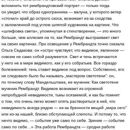
вспомнить тот рембрандтовский портрет — только тогда
он увидит, что образ одногранника — валуна, у которого ветер
«сточил» край до острого скоса, возникает
из-за
сходства
с заломленной под углом шляпой художника на картине. Что
«шлифовка света», упомянутая в стихотворении, — это много
больше, чем аллюзия на то, как Рембрандт выстраивает свет
на своих картинах. Про освещение у Рембрандта точно сказала
Ольга Седакова: он «остро чувствует, что видимое, явленное —
совсем не само собой разумеется. Свет и тень встречаются
у него не в мире видимого, как у его собратьев. Все гораздо
болезненней: тень ставит видимое под вопрос. Собственно, его
не следовало было бы называть „мастером светотени“: он,
по точному слову Мандельштама, ее мученик: Как светотени
мученик Рембрандт. Видимое возникает из огромной
непробудной невидимости, тьмы осязаемой, и как бы помнит
о том, что очень легко может опять раствориться в ней, что
невидимость всегда рядом —
из-за
бренности вещей „мира сего“
или
из-за
нашей, близко обступающей слепоты. И потому то, что
нечто видимо, — событие уже само по себе. Зрение — событие
само по себе…» Эта работа Рембрандта — сродни работе