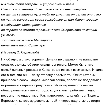
мы пьем тебя вечерами и утром пьем и пьем
Смерть это немецкий учитель глаза у него голубые
он целит свинцовая пуля тебя не упустит он целит отлично
он на нас выпускает своих волкодавов он нам дарит могилу
в воздушном пространстве
он играет со змеями и размышляет Смерть это немецкий
учитель
золотые косы твои Маргарита
пепельные твои Суламифь.
(Перевод О. Седаковой)
Ни об одном стихотворении Целана не сказано и не написано
столько, сколько об этом страшном тексте. Может быть, это
самый сильный рассказ о Катастрофе из всех возможных. И сила
его в том, что он — по ту сторону реальности. Опыт, который
принесла с собой Вторая мировая война, просто не поддавался
выражению старыми средствами. Их исчерпанность — она
обнаруживалась именно тогда, когда к ним прибегали люди,
несомненно одаренные. Как, например, польский поэт Тадеуш
Боровский, которому довелось пройти через нацистские лагеря