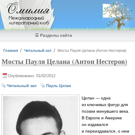
Перейти к основному содержанию
Омилия
Международный
литературный клуб
☰ Разделы сайта
Вы здесь
Главная
Читальный зал
Мосты Пауля Целана (Антон Нестеров)
Мосты Пауля Целана (Антон Нестеров)
Опубликовано: 01/02/2012
Читальный зал
Пауль Целан
Целан — одна
из ключевых фигур для
поэзии минувшего века.
В Европе и Америке
он издавался
и переиздавался, о нем