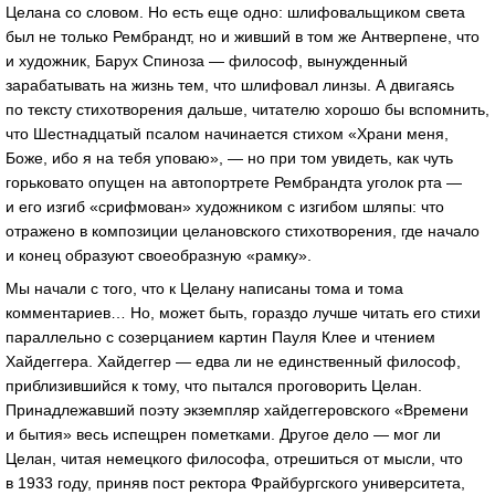
Целана со словом. Но есть еще одно: шлифовальщиком света
был не только Рембрандт, но и живший в том же Антверпене, что
и художник, Барух Спиноза — философ, вынужденный
зарабатывать на жизнь тем, что шлифовал линзы. А двигаясь
по тексту стихотворения дальше, читателю хорошо бы вспомнить,
что Шестнадцатый псалом начинается стихом «Храни меня,
Боже, ибо я на тебя уповаю», — но при том увидеть, как чуть
горьковато опущен на автопортрете Рембрандта уголок рта —
и его изгиб «срифмован» художником с изгибом шляпы: что
отражено в композиции целановского стихотворения, где начало
и конец образуют своеобразную «рамку».
Мы начали с того, что к Целану написаны тома и тома
комментариев… Но, может быть, гораздо лучше читать его стихи
параллельно с созерцанием картин Пауля Клее и чтением
Хайдеггера. Хайдеггер — едва ли не единственный философ,
приблизившийся к тому, что пытался проговорить Целан.
Принадлежавший поэту экземпляр хайдеггеровского «Времени
и бытия» весь испещрен пометками. Другое дело — мог ли
Целан, читая немецкого философа, отрешиться от мысли, что
в 1933 году, приняв пост ректора Фрайбургского университета,