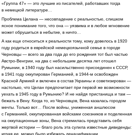
«Группа 47» — это лучшие из писателей, работавших тогда
в немецкой литературе…
Проблема Целана — несовпадение с реальностью, слишком
ясное понимание того, что она — уязвима и в любое мгновение
может обрушиться в небытие, в ничто…
А как еще относиться к реальности тому, кому довелось в 1920
году родиться в еврейской немецкоязычной семье в городе
Черновцы — всего за два года до его рождения тот был частью
Австро-Венгрии
, на два с небольшим десятка лет отошел
Румынии, в 1940 году был насильственно присоединен к СССР,
в 1941 году оккупирован Германией, в
1944-м
освобожден
Красной Армией и включен в состав Украины и советизирован —
настолько, что Целан предпочитает при первой же возможности
уехать в 1945 году в Румынию? И не найдя пристанища и там —
бежать в Вену. Когда то, из Черновцов, Вена казалась городом
мечты. Только вот… После войны, униженная аншлюсом
с Германией, оккупированная войсками союзников и поделенная
на оккупационные зоны, Вена стремилась представить себя
жертвой истории — благо роль эта сулила известные дивиденды:
играя ее, можно было избежать денацификации