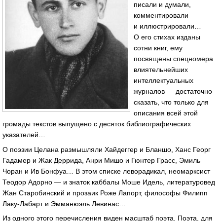
писали и думали,
комментировали
и иллюстрировали…
О его стихах изданы
сотни книг, ему
посвящены спецномера
влиятельнейших
интеллектуальных
журналов — достаточно
сказать, что только для
описания всей этой
громады текстов выпущено с десяток библиографических
указателей…
О поэзии Целана размышляли Хайдеггер и Бланшо, Ханс Георг
Гадамер и Жак Деррида, Анри Мишо и Гюнтер Грасс, Эмиль
Чоран и Ив Бонфуа… В этом списке леворадикал, неомарксист
Теодор Адорно — и знаток каббалы Моше Идель, литературовед
Жан Старобинский и прозаик Роже Лапорт, философы Филипп
Лаку-Лабарт
и Эмманюэль Левинас…
Из одного этого перечисления виден масштаб поэта. Поэта, для