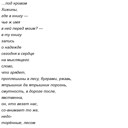
…под кровом
Хижины,
где в книгу —
чье ж имя
в ней перед моим? —
в ту книгу
запись
о надежде
сегодня в сердце
на мыслящего
слово,
что грядет,
проплешины в лесу, буграми, ржавь,
ятрышник да ятрышник порознь,
смутность, в дороге после,
явственна,
он, кто везет нас,
со-внимает
то же,
недо-
торённые, лесом