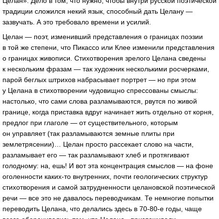
Целан». Дело в том, что нужно, чтобы внутри русской поэтической
традиции сложился некий язык, способный дать Целану —
зазвучать. А это требовало времени и усилий.
Целан — поэт, изменивший представления о границах поэзии
в той же степени, что Пикассо или Клее изменили представления
о границах живописи. Стихотворения зрелого Целана сведены
к нескольким фразам — так художник несколькими росчерками,
парой беглых штрихов набрасывает портрет — но при этом
у Целана в стихотворении чудовищно спрессованы смыслы:
настолько, что сами слова разламываются, рвутся по живой
границе, когда приставка вдруг начинает жить отдельно от корня,
предлог при глаголе — от существительного, которым
он управляет (так разламываются земные плиты при
землетрясении)… Целан просто рассекает слово на части,
разламывает его — так разламывают хлеб и протягивают
голодному: на, ешь! И вот эта концентрация смыслов — на фоне
оголенности
каких-то
внутренних, почти геологических структур
стихотворения и самой затрудненности целановской поэтической
речи — все это не давалось переводчикам. Те немногие попытки
переводить Целана, что делались здесь в
70-80-е
годы, чаще