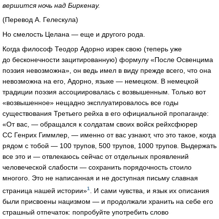
вершится ночь над Биркенау.
(Перевод А. Гелескула)
Но смелость Целана — еще и другого рода.
Когда философ Теодор Адорно изрек свою (теперь уже
до бесконечности зацитированную) формулу «После Освенцима
поэзия невозможна», он ведь имел в виду прежде всего, что она
невозможна на его, Адорно, языке — немецком. В немецкой
традиции поэзия ассоциировалась с возвышенным. Только вот
«возвышенное» нещадно эксплуатировалось все годы
существования Третьего рейха в его официальной пропаганде:
«От вас, — обращался к солдатам своих войск рейхсфюрер
СС Генрих Гиммлер, — именно от вас узнают, что это такое, когда
рядом с тобой — 100 трупов, 500 трупов, 1000 трупов. Выдержать
все это и — отвлекаюсь сейчас от отдельных проявлений
человеческой слабости — сохранить порядочность стоило
многого. Это не написанная и не доступная письму славная
1
страница нашей истории»
. И сами чувства, и язык их описания
были присвоены нацизмом — и продолжали хранить на себе его
страшный отпечаток: попробуйте употребить слово