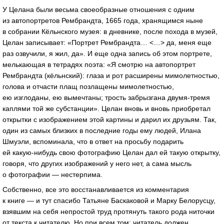
У Целана были весьма своеобразные отношения с одним
из автопортретов Рембрандта, 1665 года, хранящимся ныне
в собрании Кёльнского музея: в дневнике, после похода в музей,
Целан записывает: «Портрет Рембрандта… <…> да, меня еще
раз озвучили, я жил, да». И еще одна запись об этом портрете,
мелькающая в тетрадях поэта: «Я смотрю на автопортрет
Рембрандта (кёльнский): глаза и рот расширены мимолетностью,
голова и отчасти плащ позлащены мимолетностью,
ею изглоданы, ею вымечтаны; трость забрызгана
двумя-тремя
каплями той же субстанции». Целан вновь и вновь приобретал
открытки с изображением этой картины и дарил их друзьям. Так,
один из самых близких в последние годы ему людей, Илана
Шмуэли, вспоминала, что в ответ на просьбу подарить
ей
какую-нибудь
свою фотографию Целан дал ей такую открытку,
говоря, что других изображений у него нет, а сама мысль
о фотографии — нестерпима.
Собственно, все это восстанавливается из комментария
к книге — и тут спасибо Татьяне Баскаковой и Марку Белорусцу,
взявшим на себя непростой труд протянуть такого рода ниточки
от текста к читателю. Но при всем том: читатель должен