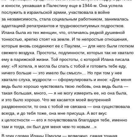
и юности, уехавшая в Палестину еще в
1944-м
. Она успела
послужить в израильской армии, участвовала в войне
за независимость, стала социальным работником, занималась
адаптацией репатриантов и трудновоспитуемых подростков.
Илана была из тех женщин, что, отличаясь редкой душевной
тонкостью, крепко стоят на земле. И те непростые отношения,
которые вновь соединяют ее с Паулем, — для него были глотком
свежего воздуха. Простоты, подлинности, которых так не хватало
ему в парижской жизни. Той простоты, с которой Илана писала
ему: «Я хотела, я могла бы спать с тобой и готовить тебе еду,
ничего больше — это имело бы смысл»… Но при том у нее
хватало слуха, мудрости — сформулировать и иное: «Для меня
ведь было хорошо чувствовать твою любовь, она ведь была —
такая большая, много, — я не могу измерить ее, но она была,
и это было хорошо. Что же касается моей внутренней
раздвоенности, то она с тобой не связана — она существовала
всегда, и до тебя тоже, она мне присуща. А вот вкус
к целостности — его я почувствовала благодаря тебе, именно
там и тогда, он был для меня
чем-то
новым…»
В этих словах Иланы Шмуэли — возможно, самая точная