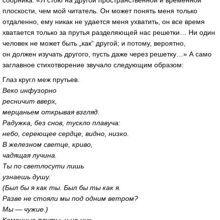
плоскости, чем мой читатель. Он может понять меня только
отдаленно, ему никак не удается меня ухватить, он все время
хватается только за прутья разделяющей нас решетки… Ни один
человек не может быть „как“ другой; и потому, вероятно,
он должен изучать другого, пусть даже через решетку…» А само
заглавное стихотворение звучало следующим образом:
Глаз кругл меж прутьев.
Веко инфузорно
ресничит вверх,
мерцаньем открывая взгляд.
Радужка, без снов, тускло плавуча:
небо, сереющее сердце, видно, низко.
В железном светце, криво,
чадящая лучина.
Ты по светлосути лишь
узнаешь душу.
(Был бы я как ты. Был бы ты как я.
Разве не стояли мы под одним ветром?
Мы — чужие.)
Каменные плиты, и на них