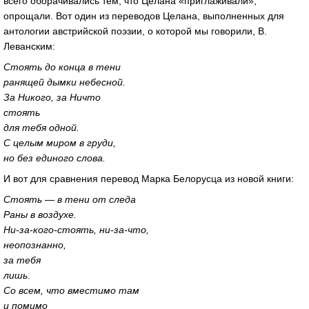
всего оборачивались тем, что Целана «приглаживали»,
опрощали. Вот один из переводов Целана, выполненных для
антологии австрийской поэзии, о которой мы говорили, В.
Леванским:
Стоять до конца в тени
ранящей дымки небесной.
За Никого, за Ничто
стоять
для тебя одной.
С целым миром в груди,
но без единого слова.
И вот для сравнения перевод Марка Белорусца из новой книги:
Стоять — в тени от следа
Раны в воздухе.
Ни-
за-кого-стоять
,
ни-за-что
,
неопознанно,
за тебя
лишь
.
Со всем, что вместимо там
и помимо