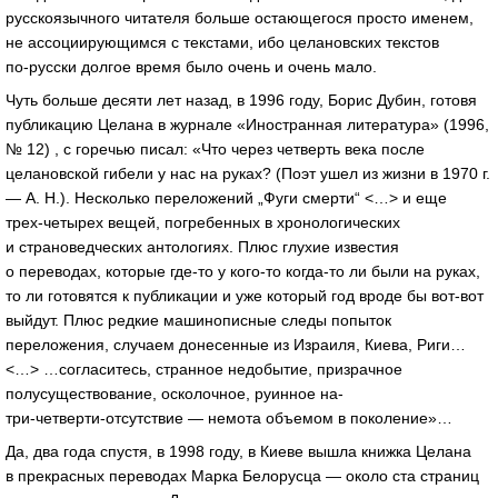
русскоязычного читателя больше остающегося просто именем,
не ассоциирующимся с текстами, ибо целановских текстов
по-русски
долгое время было очень и очень мало.
Чуть больше десяти лет назад, в 1996 году, Борис Дубин, готовя
публикацию Целана в журнале «Иностранная литература» (1996,
№ 12) , с горечью писал: «Что через четверть века после
целановской гибели у нас на руках? (Поэт ушел из жизни в 1970 г.
— А. Н.). Несколько переложений „Фуги смерти“ <…> и еще
трех-четырех
вещей, погребенных в хронологических
и страноведческих антологиях. Плюс глухие известия
о переводах, которые
где-то
у
кого-то
когда-то
ли были на руках,
то ли готовятся к публикации и уже который год вроде бы
вот-вот
выйдут. Плюс редкие машинописные следы попыток
переложения, случаем донесенные из Израиля, Киева, Риги…
<…> …согласитесь, странное недобытие, призрачное
полусуществование, осколочное, руинное на-
три-четверти-отсутствие
— немота объемом в поколение»…
Да, два года спустя, в 1998 году, в Киеве вышла книжка Целана
в прекрасных переводах Марка Белорусца — около ста страниц