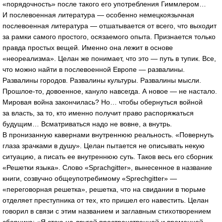
«порядочность» после такого его употребления Гиммлером…
И послевоенная литература — особенно немецкоязычная
послевоенная литература — отшатывается от всего, что выходит
за рамки самого простого, осязаемого опыта. Признается только
правда простых вещей. Именно она лежит в основе
«неореализма». Целан же понимает, что это — путь в тупик. Все,
что можно найти в послевоенной Европе — развалины.
Развалины городов. Развалины культуры. Развалины мысли.
Прошлое-то
, довоенное, кануло навсегда. А новое — не настало.
Мировая война закончилась? Но… чтобы обернуться войной
за власть, за то, кто именно получит право распоряжаться
будущим… Всматриваться надо не вовне, а внутрь.
В пронизанную кавернами внутреннюю реальность. «Повернуть
глаза зрачками в душу». Целан пытается не описывать некую
ситуацию, а писать ее внутреннюю суть. Таков весь его сборник
«Решетки языка». Слово «Sprachgitter», вынесенное в название
книги, созвучно общеупотребимому «Sprechgitter» —
«переговорная решетка», решетка, что на свидании в тюрьме
отделяет преступника от тех, кто пришел его навестить. Целан
говорил в связи с этим названием и заглавным стихотворением
сборника: «Я стою на другой пространственной и временной