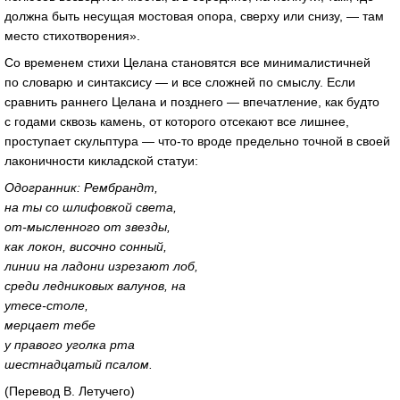
должна быть несущая мостовая опора, сверху или снизу, — там
место стихотворения».
Со временем стихи Целана становятся все минималистичней
по словарю и синтаксису — и все сложней по смыслу. Если
сравнить раннего Целана и позднего — впечатление, как будто
с годами сквозь камень, от которого отсекают все лишнее,
проступает скульптура —
что-то
вроде предельно точной в своей
лаконичности кикладской статуи:
Одогранник: Рембрандт,
на ты со шлифовкой света,
от-мысленного
от звезды,
как локон, височно сонный,
линии на ладони изрезают лоб,
среди ледниковых валунов, на
утесе-столе
,
мерцает тебе
у правого уголка рта
шестнадцатый псалом.
(Перевод В. Летучего)