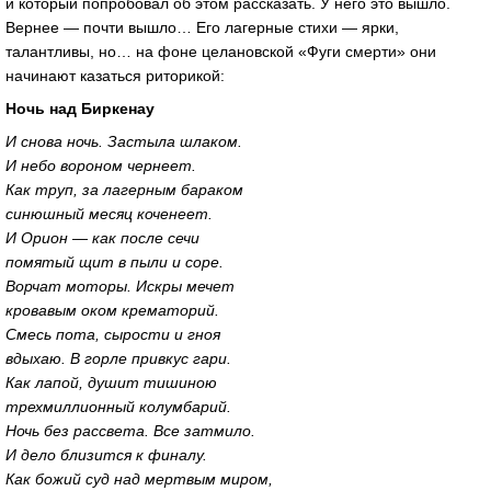
и который попробовал об этом рассказать. У него это вышло.
Вернее — почти вышло… Его лагерные стихи — ярки,
талантливы, но… на фоне целановской «Фуги смерти» они
начинают казаться риторикой:
Ночь над Биркенау
И снова ночь. Застыла шлаком.
И небо вороном чернеет.
Как труп, за лагерным бараком
синюшный месяц коченеет.
И Орион — как после сечи
помятый щит в пыли и соре.
Ворчат моторы. Искры мечет
кровавым оком крематорий.
Смесь пота, сырости и гноя
вдыхаю. В горле привкус гари.
Как лапой, душит тишиною
трехмиллионный колумбарий.
Ночь без рассвета. Все затмило.
И дело близится к финалу.
Как божий суд над мертвым миром,