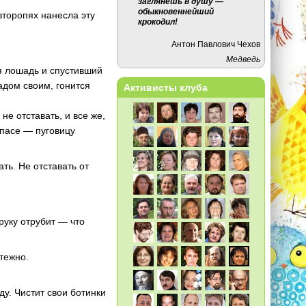
заглянешь в душу —
обыкновеннейший
второпях нанесла эту
крокодил!
Антон Павлович Чехов
Медведь
я лошадь и спустивший
адом своим, гонится
Активисты клуба
е отставать, и все же,
апасе — пуговицу
ть. Не отставать от
 руку отрубит — что
ятежно.
ду. Чистит свои ботинки