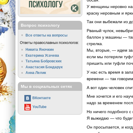
У женщины неровно нак
краску неровным и ярк
Так они выбежали из до
Вопрос психологу
Рваный чулок, невыбри
Все ответы на вопросы
баллон у машины — так 
Ответы православных психологов:
стрелка.
Никита Яночкин
Мы, вторые, — идем за
Екатерина Усачева
если мы потеряли туфл
Татьяна Бобровских
пришить или туфли поч
Анастасия Бондарук
У нас есть время в зап
Анна Лелик
времени — так говорим
Мы в социальных сетях
А вот один человек спи
Мне хочется и его науч
ВКонтакте
надо за временем посп
YouTube
Но ничего подобного с 
Я выжидаю — что будет,
Он просыпается, и когд