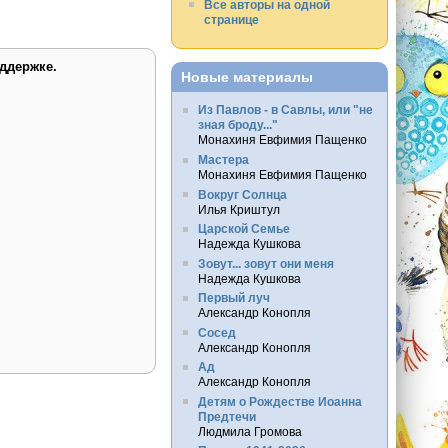
Все авторы на одной
странице
ддержке.
Новые материалы
Из Павлов - в Савлы, или "не
зная броду..."
Монахиня Евфимия Пащенко
Мастера
Монахиня Евфимия Пащенко
Вокруг Солнца
Илья Криштул
Царской Семье
Надежда Кушкова
Зовут... зовут они меня
Надежда Кушкова
Первый луч
Александр Конопля
Сосед
Александр Конопля
Ад
Александр Конопля
Детям о Рождестве Иоанна
Предтечи
Людмила Громова