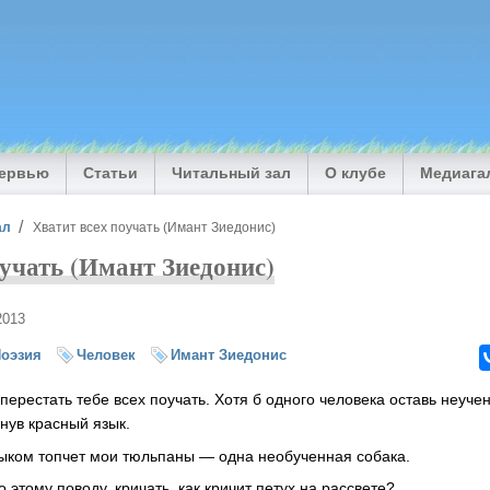
тервью
Статьи
Читальный зал
О клубе
Медиага
ал
Хватит всех поучать (Имант Зиедонис)
оучать (Имант Зиедонис)
2013
оэзия
Человек
Имант Зиедонис
 перестать тебе всех поучать. Хотя б одного человека оставь неуче
унув красный язык.
ыком топчет мои тюльпаны — одна необученная собака.
о этому поводу, кричать, как кричит петух на рассвете?