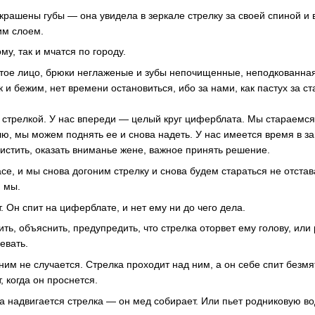
рашены губы — она увидела в зеркале стрелку за своей спиной и 
им слоем.
му, так и мчатся по городу.
тое лицо, брюки неглаженые и зубы непочищенные, неподкованна
и бежим, нет времени остановиться, ибо за нами, как пастух за ст
 стрелкой. У нас впереди — целый круг циферблата. Мы стараемся н
ю, мы можем поднять ее и снова надеть. У нас имеется время в з
истить, оказать вниманье жене, важное принять решение.
асе, и мы снова догоним стрелку и снова будем стараться не отстава
 мы.
т. Он спит на циферблате, и нет ему ни до чего дела.
ить, объяснить, предупредить, что стрелка оторвет ему голову, или
евать.
ним не случается. Стрелка проходит над ним, а он себе спит безм
 когда он проснется.
а надвигается стрелка — он мед собирает. Или пьет родниковую во