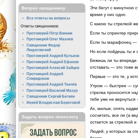
Эти бегут с минутною с
Вопрос священнику
время у них одно.
Все ответы на вопросы
С какою ты стрелкой ж
Ответы священников:
Если ты спринтер прир
Протоиерей Пётр Винник
Протоиерей Олег Махнёв
Если ты марафонец — б
Священник Федор
Людоговский
Но если пойдешь ты и 
Протоиерей Андрей Кульков
Бежишь ли ты впереди 
Протоиерей Андрей Ефанов
отставать — это тоже в
Протоиерей Алексий Зайцев
Протоиерей Андрей
Первые — это те, у кот
Спиридонов
Протоиерей Андрей Ткачёв
Утром — быстрее — сун
Протоиерей Василий Мазур
стрелка проносится над
Священник Сергий Бегиян
тебе уже не вернуться 
Иерей Владислав Береговой
Ах, милые, опять надв
сосчитать, все ли (а в
Задать вопрос психологу
остается за стрелкой и 
Людей, у которых за сп
босая.