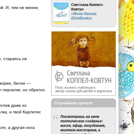
Светлана Коппел-
й. И, тем не менее,
Ковтун
«Жена Океана
(DiskBook)»
, стараясь не
скорее, бегом —
л перчатки, но обратно
Случайная цитата
успев даже их
елка, и твой Карлитис
Посмотришь на иное
поэтическое созданье:
кисея, эфир, полубогиня,
ге, а другая нога
миллион восторгов, а