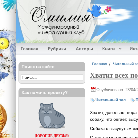
Перейти к основному содержанию
Омилия
Международный
литературный клуб
Главная
Рубрики
Авторы
Книги
Ин
Вы здесь
Главная
Читальный з
Поиск на сайте
Хватит всех п
Опубликовано: 23/04/
Как помочь проекту?
Читальный зал
П
Хватит, довольно, пора
собаку, что бегает, выс
Собака с высунутым яз
ДОРОГИЕ ДРУЗЬЯ!
Стоит ли мне кричать п