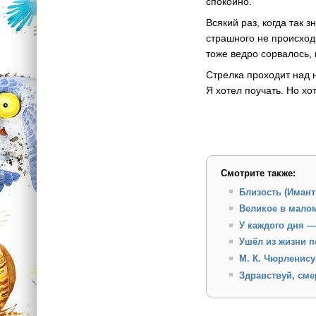
спокойно.
Всякий раз, когда так 
страшного не происход
тоже ведро сорвалось, 
Стрелка проходит над н
Я хотел поучать. Но хо
Смотрите также:
Близость (Имант
Великое в малом
У каждого дня —
Ушёл из жизни п
М. К. Чюрленису
Здравствуй, сме