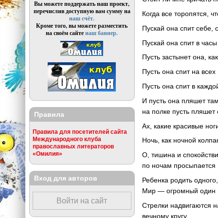
Вы можете поддержать наш проект,
перечислив доступную вам сумму на
Когда все торопятся, ч
наш счёт.
Кроме того, вы можете разместить
Пускай она спит себе, 
на своём сайте
наш баннер.
Пускай она спит в час
Пусть застынет она, ка
Пусть она спит на всех
Пусть она спит в каждо
И пусть она пляшет там
на полке пусть пляшет 
Правила
Ах, какие красивые ног
Правила для посетителей сайта
Международного клуба
Ночь, как ночной колпа
православных литераторов
«Омилия»
О, тишина и спокойств
по ночам просыпается и
Вход для авторов
Ребенка родить одного,
Мир — огромный один ц
Войти на сайт
Стрелки надвигаются на
вечному кругу.