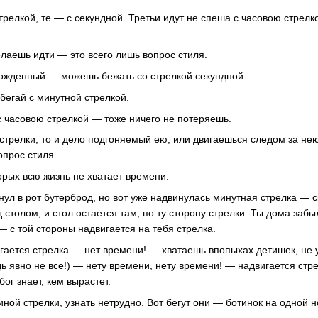
трелкой, те — с секундной. Третьи идут не спеша с часовою стрелко
елаешь идти — это всего лишь вопрос стиля.
ожденный — можешь бежать со стрелкой секундной.
егай с минутной стрелкой.
с часовою стрелкой — тоже ничего не потеряешь.
стрелки, то и дело подгоняемый ею, или двигаешься следом за нею
опрос стиля.
орых всю жизнь не хватает времени.
ул в рот бутерброд, но вот уже надвинулась минутная стрелка — 
 столом, и стол остается там, по ту сторону стрелки. Ты дома забы
— с той стороны надвигается на тебя стрелка.
игается стрелка — нет времени! — хватаешь впопыхах детишек, не 
едь явно не все!) — нету времени, нету времени! — надвигается стр
бог знает, кем вырастет.
иной стрелки, узнать нетрудно. Вот бегут они — ботинок на одной но