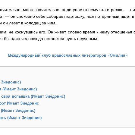
значительно, многозначительно, подступает к нему эта стрелка, — ни
ит — он спокойно себе собирает картошку, нож потерянный ищет в
и он лезет в колодец за ним.
им, не коснувшись его. Он живет, словно время к нему отношенья 
тя бы один человек да останется пусть неученым.
Международный клуб православных литераторов «Омилия»
 Зиедонис)
 (Имант Зиедонис)
 своя вспышка (Имант Зиедонис)
оэт Имант Зиедонис
 (Имант Зиедонис)
рть (Имант Зиедонис)