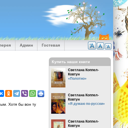
лерея
Админ
Гостевая
Купить наши книги
Светлана Коппел-
Ковтун
«Полотно»
Светлана Коппел-
Ковтун
«Я думаю по-русски»
ным. Хотя бы вон ту
Светлана Коппел-
Ковтун