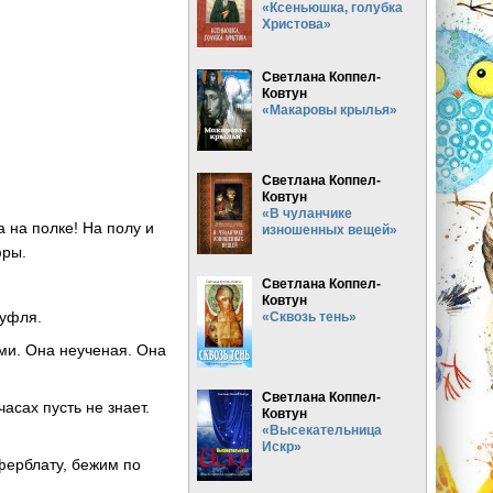
«Ксеньюшка, голубка
Христова»
Светлана Коппел-
Ковтун
«Макаровы крылья»
Светлана Коппел-
Ковтун
«В чуланчике
а на полке! На полу и
изношенных вещей»
фры.
Светлана Коппел-
Ковтун
туфля.
«Сквозь тень»
ми. Она неученая. Она
Светлана Коппел-
асах пусть не знает.
Ковтун
«Высекательница
Искр»
иферблату, бежим по