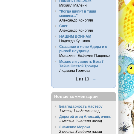
Память 1941-2026
Михаил Малеин
"Когда шипит в тиши
машина..."
Александр Конопля
Снег
Александр Конопля
НАШИМ ВОИНАМ
Надежда Кушкова
Сказание о жене Адера и о
рыжей блуднице
Монахиня Евфимия Пащенко
Можно ли увидеть Бога?
Тайна Святой Троицы
Людмила Громова
1 из 10
→
Новые комментарии
Благодарность мастеру
1 месяц 1 неделя
назад
Дорогой отец Алексий, очень
2 месяца 3 недели
назад
Значение Морока
2 месяца 3 недели
назад