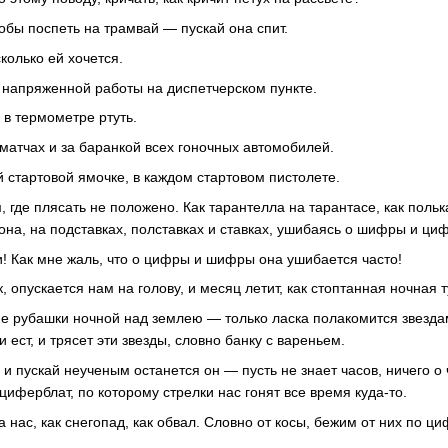
тобы поспеть на трамвай — пускай она спит.
сколько ей хочется.
ы напряженной работы на диспетчерском пункте.
к в термометре ртуть.
 матчах и за баранкой всех гоночных автомобилей.
й стартовой ямочке, в каждом стартовом пистолете.
, где плясать не положено. Как тарантелла на тарантасе, как польк
она, на подставках, полставках и ставках, ушибаясь о шифры и ци
и! Как мне жаль, что о цифры и шифры она ушибается часто!
к, опускается нам на голову, и месяц летит, как стоптанная ночная 
ие рубашки ночной над землею — только ласка полакомится звезда
 ест, и трясет эти звезды, словно банку с вареньем.
 и пускай неученым останется он — пусть не знает часов, ничего о ч
иферблат, по которому стрелки нас гонят все время куда-то.
 нас, как снегопад, как обвал. Словно от косы, бежим от них по ц