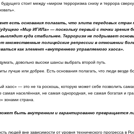
р будущего стоит между «миром терроризма снизу и террора сверху
ровать».
ент есть основания полагать, что элита передовых стран
будущего «Мир ИГИЛа» — поскольку первый с точки зрения 
 выглядит куда стабильнее. Терроризм не подрывает основ
ет множественные полицейские репрессии в отношении бол
аться как элемент «внутреннего управляемого хаоса».
 думать, довольно высоки шансы выбрать второй путь.
литы лучше или добрее. Есть основания полагать, что люди везде 
й хаос» — это не та роскошь, которую может себе позволить сам
не самая населённая, не самая однородная, не самая богатая и гр
» зонами страна.
 может быть внутренним и гарантированно превращается либ
сть людей вне зависимости от уровня технического прогресса в Рос