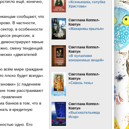
остигло ещё, конечно,
«Ксеньюшка, голубка
Христова»
иканцам сообщают, что
Светлана Коппел-
орово. В частности,
Ковтун
сектор, в особенности
«Макаровы крылья»
цессе рецессии, а
и демонстрируют явные
Светлана Коппел-
ожно, смену тенденций.
Ковтун
ческих «двигателей
«В чуланчике
изношенных вещей»
во всём мире граждане
Светлана Коппел-
то плохо будет всегда».
Ковтун
«Сквозь тень»
тановки» (с падением
ане тоже расстраивают
ь правления
 банков в том, что в
Светлана Коппел-
Ковтун
гнать в кредитную
«Высекательница
Искр»
ностью одно. Его