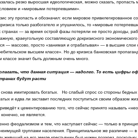
залась резко выросшая идеологическая, можно сказать, пропасть
словием и «мировыми потерпевшими».
изис эту пропасть и обозначил: если мировое привилегированное со
 кризиса только разбогатело и упушнилось, то «мировые потерпев
х странах — за время острой фазы потеряли не просто доходы, ра
важную, краеугольную составляющую докризисного экономического у
ся — массово, просто «занимая и отрабатывая» — в высшие слои 
требительском высшем классе». Но до кризиса банковская пропаган
м классе значит быть должным очень много.
олагать, что данная ситуация — надолго. То есть цифры о
странах будут расти
т снова имитировать богатых. Но слабый спрос со стороны бедных
гатых и едва ли заставит последних поступиться своим образом жиз
 приведёт к цементированию того, что сейчас принято называть «н
конечно, не является.
енно феодализмом и тем, что наступает сейчас — только в принц
неимущей группами населения. Принципиальное же различие — в 
 живущий на его земле крестьянин был нужен позарез, поскольку