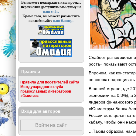
Вы можете поддержать наш проект,
перечислив доступную вам сумму на
наш счёт.
Кроме того, вы можете разместить
на своём сайте
наш баннер.
Слабеет рынок жилья и
роста» показывают оста
Правила
Впрочем, как констати
не спешат наращивать п
Правила для посетителей сайта
Международного клуба
В нашей стране, где 2
православных литераторов
экономики на 0,3%), а
«Омилия»
лидеров финансового р
«Юниаструм Банк» Алла
Вход для авторов
России есть целая кате
кабалу, чтобы они нако
Войти на сайт
…Таким образом, накан