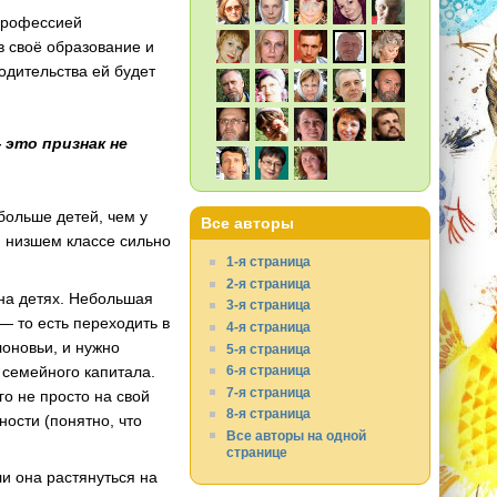
профессией
в своё образование и
одительства ей будет
 это признак не
больше детей, чем у
Все авторы
и низшем классе сильно
1-я страница
2-я страница
 на детях. Небольшая
3-я страница
— то есть переходить в
4-я страница
лоновьи, и нужно
5-я страница
 семейного капитала.
6-я страница
7-я страница
го не просто на свой
8-я страница
ости (понятно, что
Все авторы на одной
странице
ли она растянуться на