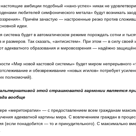
то настоящие амбиции подобный «нано-успех» никак не удовлетвори
орденами любителей симфонического метала» будут возникать заод
оззрения». Причём зачастую — настроенные резко против сложив
сновной идеи.
 система будет в автоматическом режиме порождать сотни и тыся
в и размеров. Так сказать, «антисистем». При этом — в силу своей
от адекватного образования и мировоззрения — надёжно защищён
ности «Мир новой кастовой системы» будет миром непрерывного «
 отслеживание и обезвреживание «новых игилов» потребует усиле
их полномочий).
 альтернативой этой страшноватой гармонии является пр
лада вообще
мере «меритократии» — с предоставлением всем гражданам макси
учения адекватной картины мира. С вовлечением граждан в процес
я (если понадобится — то и принудительного). С максимально вм
.