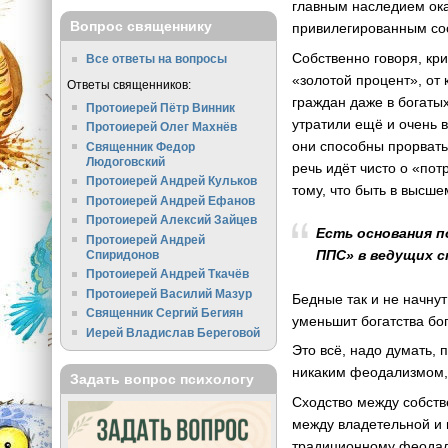
главным наследием ока
Вопрос священнику
привилегированным со
Собственно говоря, кр
Все ответы на вопросы
«золотой процент», от
Ответы священников:
граждан даже в богаты
Протоиерей Пётр Винник
утратили ещё и очень 
Протоиерей Олег Махнёв
они способны прорвать
Священник Федор
Людоговский
речь идёт чисто о «по
Протоиерей Андрей Кульков
тому, что быть в высше
Протоиерей Андрей Ефанов
Протоиерей Алексий Зайцев
Есть основания п
Протоиерей Андрей
ППС» в ведущих 
Спиридонов
Протоиерей Андрей Ткачёв
Протоиерей Василий Мазур
Бедные так и не начну
Священник Сергий Бегиян
уменьшит богатства бо
Иерей Владислав Береговой
Это всё, надо думать,
никаким феодализмом, 
Задать вопрос психологу
Сходство между собств
между владетельной и 
традиционному феодалу