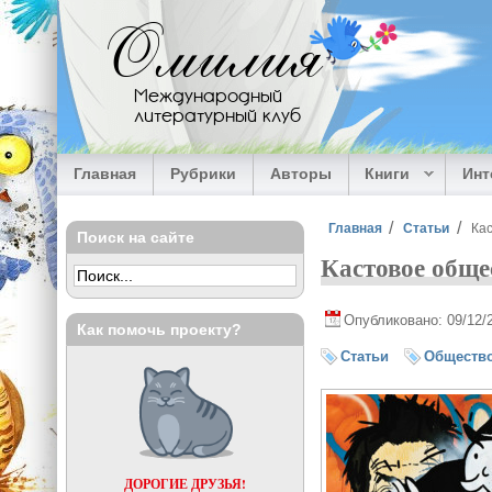
Перейти к основному содержанию
Омилия
Международный
литературный клуб
Главная
Рубрики
Авторы
Книги
Ин
Вы здесь
Главная
Статьи
Кас
Поиск на сайте
Кастовое обще
Опубликовано: 09/12/
Как помочь проекту?
Статьи
Обществ
ДОРОГИЕ ДРУЗЬЯ!