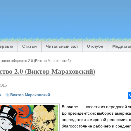
тервью
Статьи
Читальный зал
О клубе
Медиага
товое общество 2.0 (Виктор Мараховский)
ство 2.0 (Виктор Мараховский)
2016
о
Виктор Мараховский
Вначале — новости из передовой 
До президентских выборов америк
последствия «мировой рецессии» 
благосостояние рабочего и среднег