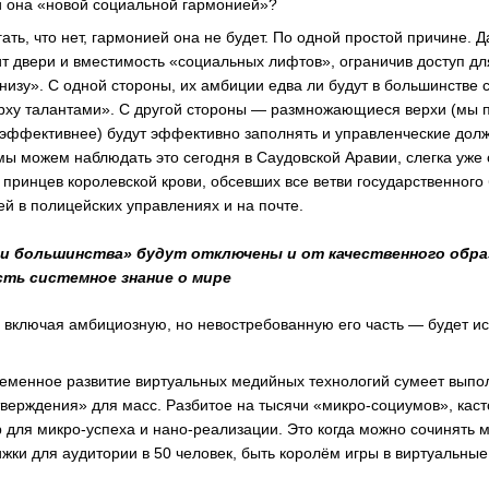
ли она «новой социальной гармонией»?
ать, что нет, гармонией она не будет. По одной простой причине.
т двери и вместимость «социальных лифтов», ограничив доступ д
изу». С одной стороны, их амбиции едва ли будут в большинстве 
рху талантами». С другой стороны — размножающиеся верхи (мы п
 эффективнее) будут эффективно заполнять и управленческие долж
ы можем наблюдать это сегодня в Саудовской Аравии, слегка уже
принцев королевской крови, обсевших все ветви государственного
й в полицейских управлениях и на почте.
ди большинства» будут отключены и от качественного обра
сть системное знание о мире
 включая амбициозную, но невостребованную его часть — будет и
ременное развитие виртуальных медийных технологий сумеет выпо
верждения» для масс. Разбитое на тысячи «микро-социумов», каст
 для микро-успеха и нано-реализации. Это когда можно сочинять м
ижки для аудитории в 50 человек, быть королём игры в виртуальны