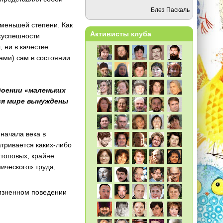
Блез Паскаль
 меньшей степени. Как
Активисты клуба
хуспешности
 ни в качестве
тами) сам в состоянии
доении «маленьких
мся мире вынуждены
начала века в
тривается каких-либо
 топовых, крайне
ического» труда,
жизненном поведении