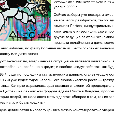
рекордными темпами — хотя и не д
уровня 2000 г.
Сейчас выборы уже позади, и амер
не всё, если разобраться, так уж зд
отмечает Forbes, «индустриальный 
капитальные инвестиции, уже в про
другие ведущие секторы экономик
признаки ослабления и даже, возм
 автомобилей, по факту большая часть из шести основных экономи
новку или даже откат».
руют экономисты, американская ситуация не является уникальной: 
отребление, особенно в кредит, и вообще «ведут себя так, как буд
016-й, судя по последним статистическим данным, станет «годом ос
 2017-й уже будет годом небольшого экономического роста — гражд
ынка. Как ярко выразилась враз ставшая знаменитой председател
 Цытович на банковском форуме Адама Смита в Лондоне, проблема
гория людей, не желающих жить в долгах: «Вопрос в том, как их за
нец начали брать кредиты».
уне девятилетия мирового кризиса можно констатировать с уверен