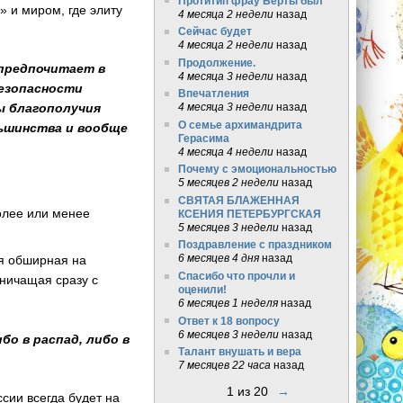
Протитип фрау Берты был
» и миром, где элиту
4 месяца 2 недели
назад
Сейчас будет
4 месяца 2 недели
назад
Продолжение.
 предпочитает в
4 месяца 3 недели
назад
безопасности
Впечатления
ы благополучия
4 месяца 3 недели
назад
О семье архимандрита
ьшинства и вообще
Герасима
4 месяца 4 недели
назад
Почему с эмоциональностью
5 месяцев 2 недели
назад
СВЯТАЯ БЛАЖЕННАЯ
более или менее
КСЕНИЯ ПЕТЕРБУРГСКАЯ
5 месяцев 3 недели
назад
Поздравление с праздником
6 месяцев 4 дня
назад
ая обширная на
Спасибо что прочли и
аничащая сразу с
оценили!
6 месяцев 1 неделя
назад
Ответ к 18 вопросу
6 месяцев 3 недели
назад
о в распад, либо в
Талант внушать и вера
7 месяцев 22 часа
назад
1 из 20
→
сии всегда будет на