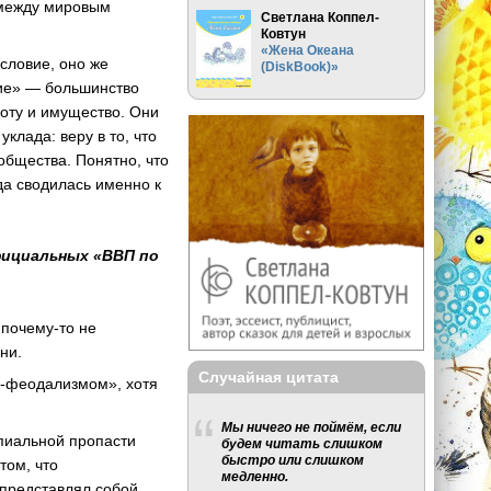
 между мировым
Светлана Коппел-
Ковтун
«Жена Океана
словие, оно же
(DiskBook)»
шие» — большинство
боту и имущество. Они
клада: веру в то, что
общества. Понятно, что
да сводилась именно к
фициальных «ВВП по
 почему-то не
ни.
Случайная цитата
ео-феодализмом», хотя
Мы ничего не поймём, если
ипиальной пропасти
будем читать слишком
быстро или слишком
том, что
медленно.
 представлял собой