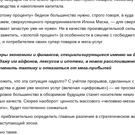
зводства и накопления капитала.
тому проценту» бедное большинство нужно, строго говоря, в куда
кажем, сверхуспешного предпринимателя Илона Маска, — для свер
вает зачастую уже не нужен. Ни в качестве производительной силы,
 заметить, «золотой процент» (в особенности в смычке с госбюдже
 и потребителем своих супер-товаров и мега-услуг.
оры экономики и финансов, специализирующиеся именно на 
дажу им айфонов, лексусов и ипотеки, в новом расслоивше
сменить тактику и отказаться от мега-прибылей
жить, что эта ситуация надолго? С учётом прорывов, сделанных с 
дства и даже уже многих услуг (включая «цифровые») — не просма
мировое большинство в обозримом будущем станет носителем неких
ых качеств. Скорее наоборот: ценность массового «человеко-механ
ого», будет постепенно снижаться.
приблизительно определить главные различия в стратегическом 
наступающей эпохи.
но такие.