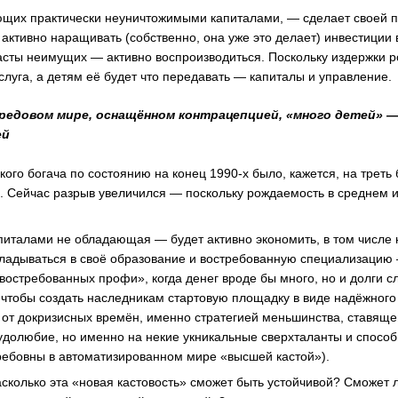
ющих практически неуничтожимыми капиталами, — сделает своей 
активно наращивать (собственно, она уже это делает) инвестиции 
касты неимущих — активно воспроизводиться. Поскольку издержки р
слуга, а детям её будет что передавать — капиталы и управление.
редовом мире, оснащённом контрацепцией, «много детей» —
ей
ого богача по состоянию на конец 1990-х было, кажется, на треть 
. Сейчас разрыв увеличился — поскольку рождаемость в среднем 
питалами не обладающая — будет активно экономить, в том числе
вкладываться в своё образование и востребованную специализацию 
востребованных профи», когда денег вроде бы много, но и долги с
 чтобы создать наследникам стартовую площадку в виде надёжного
е от докризисных времён, именно стратегией меньшинства, ставяще
долюбие, но именно на некие укникальные сверхталанты и способн
ребовны в автоматизированном мире «высшей кастой»).
асколько эта «новая кастовость» сможет быть устойчивой? Сможет 