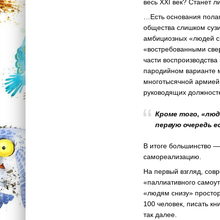
весь XXI век? Станет 
…Есть основания полаг
общества слишком сузи
амбициозных «людей сн
«востребованными све
части воспроизводства
пародийном варианте м
многотысячной армией 
руководящих должносте
Кроме того, «лю
первую очередь е
В итоге большинство —
самореализацию.
На первый взгляд, сов
«паллиативного самоут
«людям снизу» простор
100 человек, писать кн
так далее.