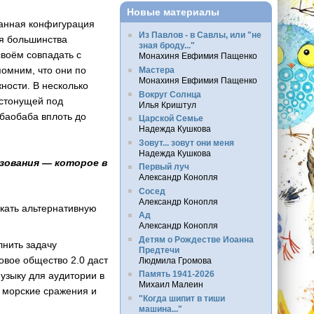
Новые материалы
 Данная конфигурация
Из Павлов - в Савлы, или "не
ля большинства
зная броду..."
своём совпадать с
Монахиня Евфимия Пащенко
омним, что они по
Мастера
Монахиня Евфимия Пащенко
ности. В несколько
Вокруг Солнца
 стонущей под
Илья Криштул
 баобаба вплоть до
Царской Семье
Надежда Кушкова
Зовут... зовут они меня
Надежда Кушкова
зования — которое в
Первый луч
Александр Конопля
Сосед
Александр Конопля
скать альтернативную
Ад
Александр Конопля
Детям о Рождестве Иоанна
лнить задачу
Предтечи
овое общество 2.0 даст
Людмила Громова
Память 1941-2026
узыку для аудитории в
Михаил Малеин
е морские сражения и
"Когда шипит в тиши
машина..."