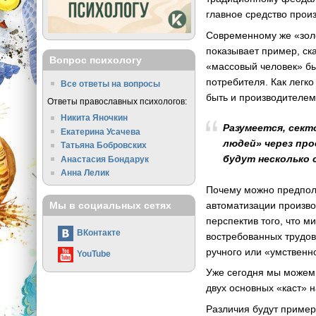
главное средство прои
Современному же «золо
показывает пример, с
Вопрос психологу
«массовый человек» бы
потребителя. Как легко
Все ответы на вопросы
быть и производителем,
Ответы православных психологов:
Никита Яночкин
Разумеется, сект
Екатерина Усачева
людей» через про
Татьяна Бобровских
будут несколько 
Анастасия Бондарук
Анна Лелик
Почему можно предполо
автоматизации произво
Мы в социальных сетях
перспектив того, что 
ВКонтакте
востребованных трудов
ручного или «умственн
YouTube
Уже сегодня мы можем 
двух основных «каст» 
Различия будут пример