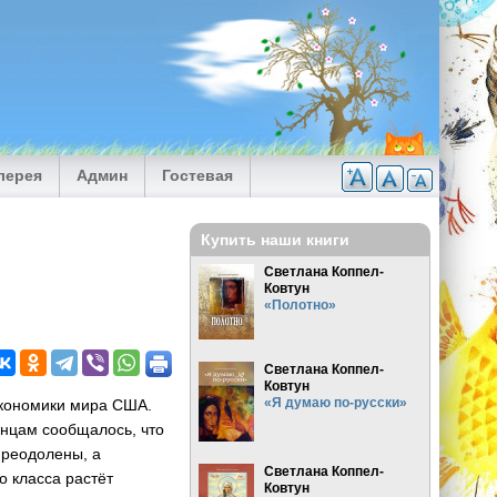
лерея
Админ
Гостевая
Купить наши книги
Светлана Коппел-
Ковтун
«Полотно»
Светлана Коппел-
Ковтун
«Я думаю по-русски»
экономики мира США.
анцам сообщалось, что
преодолены, а
Светлана Коппел-
о класса растёт
Ковтун