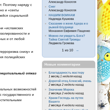
Александр Конопля
т. Поэтому наряду с
Снег
но и «секты
Александр Конопля
шейся социальной
НАШИМ ВОИНАМ
Надежда Кушкова
Сказание о жене Адера и о
рыжей блуднице
чи «исламских
Монахиня Евфимия Пащенко
 изолированности и
Можно ли увидеть Бога?
ных и от любой
Тайна Святой Троицы
Людмила Громова
1 из 10
→
терроризма снизу» и
ния полицейских
Новые комментарии
Благодарность мастеру
инципиальный отказ
1 месяц 1 неделя
назад
Дорогой отец Алексий, очень
2 месяца 2 недели
назад
мальных возможностей
Значение Морока
2 месяца 2 недели
назад
с государственного и
Храни Господь на путях
естительными
Вашего
2 месяца 4 недели
назад