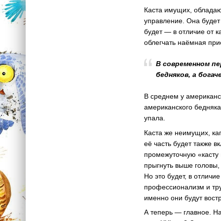
Каста имущих, облада
управление. Она будет 
будет — в отличие от 
облегчать наёмная при
В современном пе
бедняков, а богач
В среднем у американск
американского бедняка
упала.
Каста же неимущих, ка
её часть будет также 
промежуточную «касту 
прыгнуть выше головы,
Но это будет, в отличи
профессионализм и тру
именно они будут вост
А теперь — главное. Н