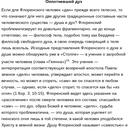
Оплотневший дух
Если для Флоренского человек «дан» прежде всего телесно, то
что означают для него две другие традиционные составные части
человеческого существа — душа и дух? Флоренский
проблематизирует их довольно фрагментарно, не до конца
отчетливо; он — философ тела, подобно тому как Бердяев —
философ свободного духа, в свою очередь говорящий о теле
лишь вскользь. Исходные представления Флоренского о духе и
душе можно обнаружить уже в «Столпе» — в учении о загробной
24
участи человека (глава «Геенна»)
. Это учение —
интерпретация соответствующих воззрений апостола Павла:
земное «дело» человека, утверждает апостол, может перейти в
вечность, но может и сгореть; «сам» же он спасется в любом
случае, — однако, если «дело» сгорит, то спасется как бы «из
огня» (1 Кор. 3, 10-15). Флоренский видит здесь указание на
«рассечение» после смерти человека его состава: спасшийся
«сам» — это дух, образ Божий в человеке; «дело», судьба
которого проблематична, — это душа, которая уцелеет от
геенского огня лишь в той степени, в какой человек уподобился
Христу в земной жизни. Душу Флоренский называет «самостью» и