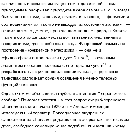
как личность и всем своим существом отдавался ей — жил
природным и раскрывал природное в себе самом. «Я <...> всегда
был упоен цветами, запахами, звуками и, главное, — формами и
9
соотношениями их, так что не выходил из состояния экстаза»
, —
вспоминал он о детстве, проведенном на лоне природы Кавказа.
Память об этих детских «экстазах», вызванных чувственными
восприятиями, даст о себе знать, когда Флоренский, замышляя
построение «конкретной метафизики», — она же и
10
«философская антропология в духе Гете»
, — основным
11
элементом в составе человека сочтет органы чувств
, а
разрабатывая лекции по «философии культа», в церковных
таинствах распознает орудия освящения именно телесных
функций человека.
Однако чем же объясняется глубокая антипатия Флоренского к
свободе? Помогает ответить на этот вопрос очерк Флоренского
«Павел» из книги начала 1920-х гг. «Имена», имеющий
исповедальный характер. Повседневное внутреннее
существование «Павла» представлено в очерке так, что, в самом
деле, свободное самовыражение подобной личности ни к чему