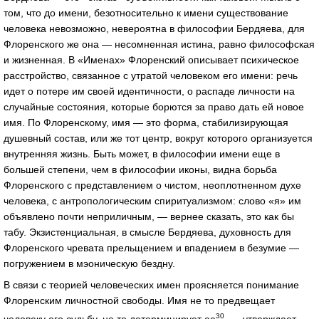
том, что до имени, безотносительно к имени существование
человека невозможно, невероятна в философии Бердяева, для
Флоренского же она — несомненная истина, равно философская
и жизненная. В «Именах» Флоренский описывает психическое
расстройство, связанное с утратой человеком его имени: речь
идет о потере им своей идентичности, о распаде личности на
случайные состояния, которые борются за право дать ей новое
имя. По Флоренскому, имя — это форма, стабилизирующая
душевный состав, или же тот центр, вокруг которого организуется
внутренняя жизнь. Быть может, в философии имени еще в
большей степени, чем в философии иконы, видна борьба
Флоренского с представлением о чистом, неоплотненном духе
человека, с антропологическим спиритуализмом: слово «я» им
объявлено почти неприличным, — вернее сказать, это как бы
табу. Экзистенциальная, в смысле Бердяева, духовность для
Флоренского чревата прельщением и впадением в безумие —
погружением в мэоническую бездну.
В связи с теорией человеческих имен проясняется понимание
Флоренским личностной свободы. Имя не то предвещает
30
человеку его судьбу, не то детерминирует ее
, — утверждает