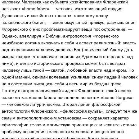
человеку. Человека как субъекта хозяйствования Флоренский
называет «homo faber» — человек, изготовляющий орудия.
Душевность и хозяйство относятся к земному плану
человеческого бытия, — имея оккультный привкус, размышления
Флоренского о них проблематизируют вещи посюсторонние. —
Однако, апеллируя к Библии, антропология Флоренского
неизбежно должна включать в себя и аспект религиозный: власть
над творениями человеку даровал Бог (повелевший Адаму дать
имена тварям, что означает знание их Адамом и его власть над
ними), и целью исторического процесса может быть возврат
человеку лишь такой — святой, любовной власти над миром. Но
одной магией, одними волевыми усилиями снизу падший человек
не в состоянии вытащить себя и весь мир из бездны греха.
Потому в антропологической «идее» Флоренского такой аспект
человека как «homo faber» восполнен аспектом «homo liturgus»
— человеком литургическим. Вторая линия философской
антропологии Флоренского, «философия культа», следует тем же
самым антропологическим установкам — сохраняет характер
«философии тела» и магическую ориентацию: мыслитель ставил
проблему освящения телесности человека и вещественных
мировых стихий посредством «феургии». Когда Бердяев