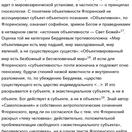
идет о мировоззренческой установке, в частности — о принципах
гносеологии. С понятием объективности Флоренский не
ассоциировал субъект-объектного познания. «Объективное», по
Флоренскому, означает софийное, зримое Богом и праведниками
17
в нетварном свете: «источник объективности — Свет Божий»
.
Оценка той же категории Бердяевым противоположна: «Мир
объективации есть мир падший, мир заколдованный, мир
явлений, а не существующих существ»; «Объективированный
18
мир есть безбожный и бесчеловечный мир»
. И если для
Флоренского «субъективность» почти мэонична и подлежит огню
геенскому, будучи стихией низкой животности и внутреннего
разложения, то, по убеждению Бердяева, «царство
существующего есть царство индивидуального <...>. И это
раскрывается в субъекте, в экзистенциальном субъекте, а не в
19
объекте. Бог действует в субъекте, а не в объекте»
. Знай автор
«Самопознания» и собственно антропологические сочинения
Флоренского, вряд ли он согласился бы с тем, что Флоренский
раскрыл «тему человека»: действительно, положительной
проблематизации свободного «экзистенциального субъекта»,
бердяевского «человека», ни в одном тексте Флоренского найти