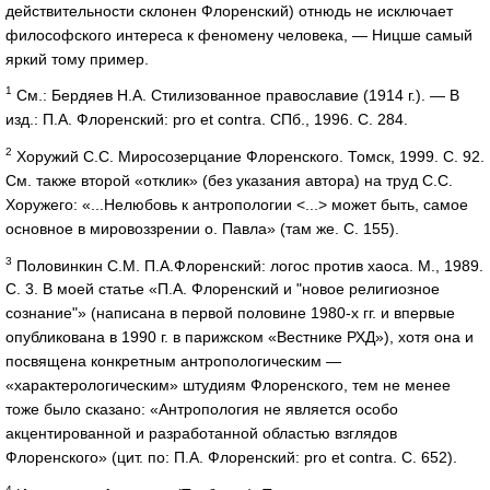
действительности склонен Флоренский) отнюдь не исключает
философского интереса к феномену человека, — Ницше самый
яркий тому пример.
1
См.: Бердяев Н.А. Стилизованное православие (1914 г.). — В
изд.: П.А. Флоренский: pro et contra. СПб., 1996. С. 284.
2
Хоружий С.С. Миросозерцание Флоренского. Томск, 1999. С. 92.
См. также второй «отклик» (без указания автора) на труд С.С.
Хоружего: «...Нелюбовь к антропологии <...> может быть, самое
основное в мировоззрении о. Павла» (там же. С. 155).
3
Половинкин С.М. П.А.Флоренский: логос против хаоса. М., 1989.
С. 3. В моей статье «П.А. Флоренский и "новое религиозное
сознание"» (написана в первой половине 1980-х гг. и впервые
опубликована в 1990 г. в парижском «Вестнике РХД»), хотя она и
посвящена конкретным антропологическим —
«характерологическим» штудиям Флоренского, тем не менее
тоже было сказано: «Антропология не является особо
акцентированной и разработанной областью взглядов
Флоренского» (цит. по: П.А. Флоренский: pro et contra. С. 652).
4