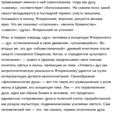
привязывает именно к ней самосознание, тогда как духу,
«самому», соответствует «богосознание». Не совсем ясно, какой
смысл вкладывается в последний термин; участь грешника,
попавшего в геенну, Флоренским, впрочем, рисуется весьма
ярко. Что же означает «спасение», «вечное блаженство»
«самого», «духа», Флоренский не уточняет.
Итак, в первую очередь «дух» человека в концепции Флоренского
— дух, остановленный в свом движении, «упокоившийся». Во-
вторых же, это дух «обожествленный»: древний египтянин после
смерти становился Озирисом, богом, и «предметом культового
почитания», — равно и Церковь предписывает свои членам
почитать святых и иконы, являющие их лики. «Уловить» дух как
антропологическую реальность Флоренскому удается на путях
интерпретации догмата иконопочитания. Своеобразная
«феноменология духа» — вот что такое его размышления о роли
иконы в Церкви, его концепция лика. Лик — это первоявление
духа, идеи как образа Божия в человеке, это предельно
адекватное «откровение» духа в телесной плоти, проработанной,
как резцом скульптора, подвижническими усилиями святого. Сам
человеческий лик — это, так сказать, первое оплотнение духа