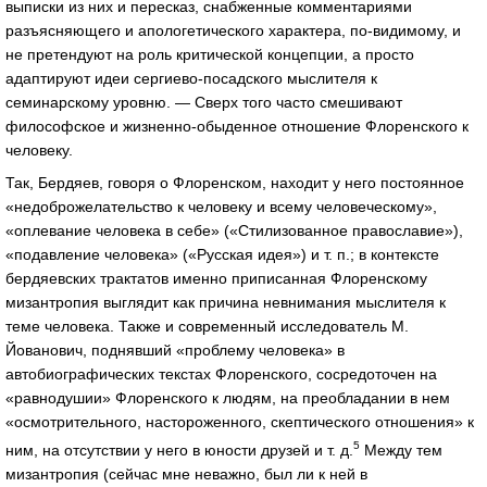
выписки из них и пересказ, снабженные комментариями
разъясняющего и апологетического характера, по-видимому, и
не претендуют на роль критической концепции, а просто
адаптируют идеи сергиево-посадского мыслителя к
семинарскому уровню. — Сверх того часто смешивают
философское и жизненно-обыденное отношение Флоренского к
человеку.
Так, Бердяев, говоря о Флоренском, находит у него постоянное
«недоброжелательство к человеку и всему человеческому»,
«оплевание человека в себе» («Стилизованное православие»),
«подавление человека» («Русская идея») и т. п.; в контексте
бердяевских трактатов именно приписанная Флоренскому
мизантропия выглядит как причина невнимания мыслителя к
теме человека. Также и современный исследователь М.
Йованович, поднявший «проблему человека» в
автобиографических текстах Флоренского, сосредоточен на
«равнодушии» Флоренского к людям, на преобладании в нем
«осмотрительного, настороженного, скептического отношения» к
5
ним, на отсутствии у него в юности друзей и т. д.
Между тем
мизантропия (сейчас мне неважно, был ли к ней в