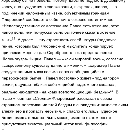
хорошему бы не привело. Потому, дабы не подпасть душевному
хаосу, она нуждается в сдерживании, в скрепах, шорах, — в
подчинении наложенным извне, объективным границам.
Флоренский сообщает о себе нечто сокровенно-интимное:
«Непосредственное самосознание Павла есть желание, этот
напор воли, или по-русски было бы точнее сказать хотение
12
<...>»
. А далее — эту страстность своей натуры (подпочва
гения, которым был Флоренский) мыслитель конципирует,
привлекая модные для Серебряного века представления
Шопенгауэра-Ницше: Павел — «ключ мировой воли», согласно
«сокровенному существу данного имени»; «...характер Павла
следует понимать как весьма легко сообщающийся с
первоосновой бытия». Павел постоянно живет «под напором
воли», ощущает вблизи себя «прибой подземного океана», —
13
реально находится «на краю всепоглощающей бездны»
. В
главе «Геенна» «Столпа» Флоренский рассказал о своем
страшном переживании этой бездны в сновидении: какие-то силы
влекли его в пропасть небытия, и спасло его лишь чудесное
Божие вмешательство. Быть может, именно в этом опыте
присутствует экзистенциальный исток всей философии