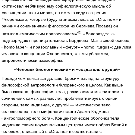
критиковал неблизкую ему софиологическую мысль об
«освящении плоти мира», он имел в виду воззрения
Флоренского, которые (будучи знаком лишь со «Столпом» и
ранними сочинениями философа из Сергиева Посада) он
42
называл «магическим православием»
. «Водоразделы»
подтверждают проницательность Бердяева. Маг в своей основе,
«homo faber» и православный «феург» «homo liturgus»: два лика
человека в концепции Флоренского, как мы убедимся,
антропологически изоморфны.
«Человек биологический» и «создатель орудий»
Прежде чем двигаться дальше, бросим взгляд на структуру
философской антропологии Флоренского в целом. Как выше
было сказано, философия тела, развиваемая мыслителем в
сочинениях самых разных лет, проблематизирует, с одной
стороны, тело индивида, с другой — мистическое тело
человечества, тело мифологического Адама Кадмона —
«антропоморфного бога». Концентрические оболочки тела
индивида своим ноуменальным центром имеют образ Божий в
человеке, описанный в «Столпе» в соответствии с