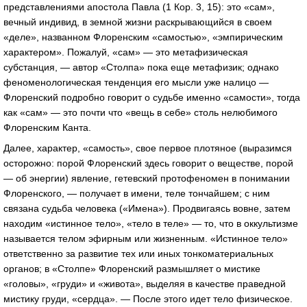
представлениями апостола Павла (1 Кор. 3, 15): это «сам»,
вечный индивид, в земной жизни раскрывающийся в своем
«деле», названном Флоренским «самостью», «эмпирическим
характером». Пожалуй, «сам» — это метафизическая
субстанция, — автор «Столпа» пока еще метафизик; однако
феноменологическая тенденция его мысли уже налицо —
Флоренский подробно говорит о судьбе именно «самости», тогда
как «сам» — это почти что «вещь в себе» столь нелюбимого
Флоренским Канта.
Далее, характер, «самость», свое первое плотяное (выразимся
осторожно: порой Флоренский здесь говорит о веществе, порой
— об энергии) явление, гетевский протофеномен в понимании
Флоренского, — получает в имени, теле тончайшем; с ним
связана судьба человека («Имена»). Продвигаясь вовне, затем
находим «истинное тело», «тело в теле» — то, что в оккультизме
называется телом эфирным или жизненным. «Истинное тело»
ответственно за развитие тех или иных тонкоматериальных
органов; в «Столпе» Флоренский размышляет о мистике
«головы», «груди» и «живота», выделяя в качестве праведной
мистику груди, «сердца». — После этого идет тело физическое.