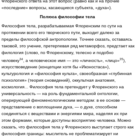
Флоренского ответа на этот вопрос (равно как и на прочие
«последние» вопросы, касающиеся субъекта, «духа»).
Полюса философии тела
Философия тела, разрабатываемая Флоренским по сути на
протяжении всего его творческого пути, выходит далеко за
пределы философской антропологии. Точнее сказать, оставаясь
таковой, это учение, претерпевая ряд метаморфоз, предстает как
филология (слово, по Флоренскому, телесно и подобно
34
35
человеку
, а человеческое имя — это «личность», «лицо»
),
искусствоведение (концепции хотя бы «Иконостаса»),
культурология и «философия культа», своеобразная «глубинная
психология» (теория сновидений), оккультная анатомия,
космология... Философия тела претендует у Флоренского на
универсальность — на роль фундаментальной онтологии,
оперирующей феноменологическим методом: в ее основе —
представление о воплощении духа, — о духе, способном
соединяться с веществами и энергиями мира, наделяя их при
этом формами, которые доступны восприятию человека. Можно
сказать, что философия тела у Флоренского выступает строго как
философия границы: мыслитель не проблематизирует ни