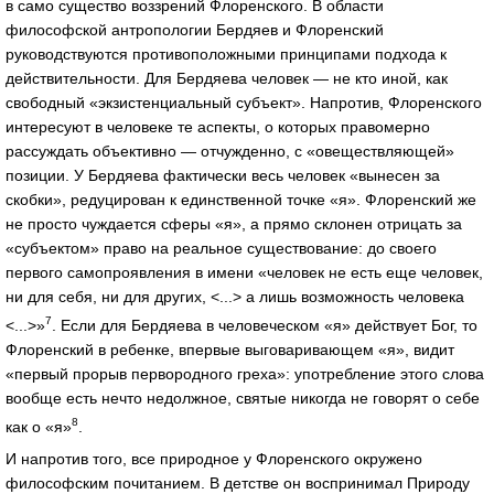
в само существо воззрений Флоренского. В области
философской антропологии Бердяев и Флоренский
руководствуются противоположными принципами подхода к
действительности. Для Бердяева человек — не кто иной, как
свободный «экзистенциальный субъект». Напротив, Флоренского
интересуют в человеке те аспекты, о которых правомерно
рассуждать объективно — отчужденно, с «овеществляющей»
позиции. У Бердяева фактически весь человек «вынесен за
скобки», редуцирован к единственной точке «я». Флоренский же
не просто чуждается сферы «я», а прямо склонен отрицать за
«субъектом» право на реальное существование: до своего
первого самопроявления в имени «человек не есть еще человек,
ни для себя, ни для других, <...> а лишь возможность человека
7
<...>»
. Если для Бердяева в человеческом «я» действует Бог, то
Флоренский в ребенке, впервые выговаривающем «я», видит
«первый прорыв первородного греха»: употребление этого слова
вообще есть нечто недолжное, святые никогда не говорят о себе
8
как о «я»
.
И напротив того, все природное у Флоренского окружено
философским почитанием. В детстве он воспринимал Природу