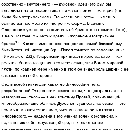
собственно «внутреннего» — духовной идеи (это был бы
идеализм платоновского типа), ни «внешнего» — материи (что
было бы материализмом). Его «специальность» — именно
бытийственное место их «встречи», форма. В связи с
Флоренским уместнее вспоминать об Аристотеле (помимо Гете),
а не о Платоне: о «чистых идеях» Флоренский говорить не
36
брался
. -В ключе именно «воплощения», самой близкой ему
бытийственной интуиции (ср. «Павел томится по воплощении»:
«Имена», с. 231), Флоренский принимал и христианство — как
религию боговоплощения в смысле освящения Богом мировой
плоти; по крайней мере именно в этом он видел роль Церкви с ее
сакраментальной стороны.
Столь всеобъемлющий характер философии тела,
разработанной Флоренским, связан с тем, что центральная ее
категория — «тело» — в ней воистину Протей, принимающий
многообразнейшие обличья. Духовная сущность человека — это
почти что мэоническое ничто, чистая возможность в глазах
Флоренского, — наделена в его учении волей к экспансии, к
подчинению себе окружающей среды, к оплотнению,
37
объективированию
, цель которого — власть над миром, опять-