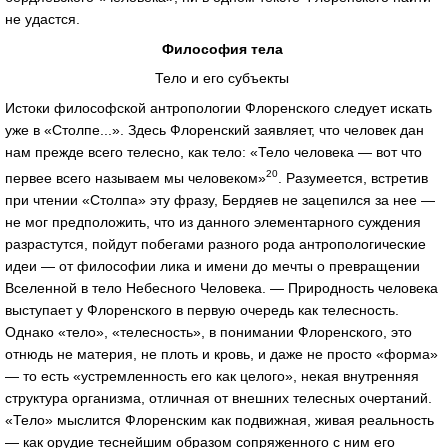
не удастся.
Философия тела
Тело и его субъекты
Истоки философской антропологии Флоренского следует искать
уже в «Столпе...». Здесь Флоренский заявляет, что человек дан
нам прежде всего телесно, как тело: «Тело человека — вот что
20
первее всего называем мы человеком»
. Разумеется, встретив
при чтении «Столпа» эту фразу, Бердяев не зацепился за нее —
не мог предположить, что из данного элементарного суждения
разрастутся, пойдут побегами разного рода антропологические
идеи — от философии лика и имени до мечты о превращении
Вселенной в тело Небесного Человека. — Природность человека
выступает у Флоренского в первую очередь как телесность.
Однако «тело», «телесность», в понимании Флоренского, это
отнюдь не материя, не плоть и кровь, и даже не просто «форма»
— то есть «устремленность его как целого», некая внутренняя
структура организма, отличная от внешних телесных очертаний.
«Тело» мыслится Флоренским как подвижная, живая реальность
— как орудие теснейшим образом сопряженного с ним его