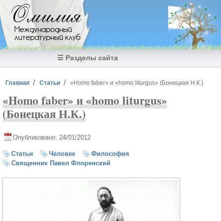
Перейти к основному содержанию
Омилия
Международный
литературный клуб
☰ Разделы сайта
Вы здесь
Главная
Статьи
«Homo faber» и «homo liturgus» (Бонецкая Н.К.)
«Homo faber» и «homo liturgus»
(Бонецкая Н.К.)
Опубликовано: 24/01/2012
Статьи
Человек
Философия
Священник Павел Флоренский