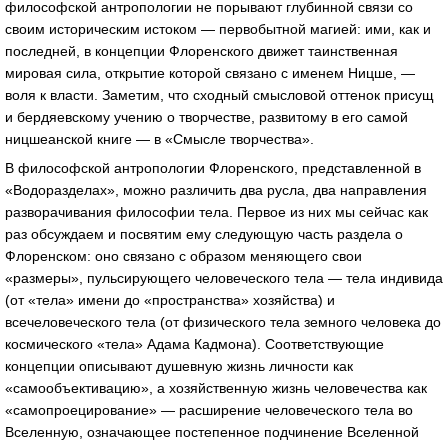
философской антропологии не порывают глубинной связи со
своим историческим истоком — первобытной магией: ими, как и
последней, в концепции Флоренского движет таинственная
мировая сила, открытие которой связано с именем Ницше, —
воля к власти. Заметим, что сходный смысловой оттенок присущ
и бердяевскому учению о творчестве, развитому в его самой
ницшеанской книге — в «Смысле творчества».
В философской антропологии Флоренского, представленной в
«Водоразделах», можно различить два русла, два направления
разворачивания философии тела. Первое из них мы сейчас как
раз обсуждаем и посвятим ему следующую часть раздела о
Флоренском: оно связано с образом меняющего свои
«размеры», пульсирующего человеческого тела — тела индивида
(от «тела» имени до «пространства» хозяйства) и
всечеловеческого тела (от физического тела земного человека до
космического «тела» Адама Кадмона). Соответствующие
концепции описывают душевную жизнь личности как
«самообъективацию», а хозяйственную жизнь человечества как
«самопроецирование» — расширение человеческого тела во
Вселенную, означающее постепенное подчинение Вселенной