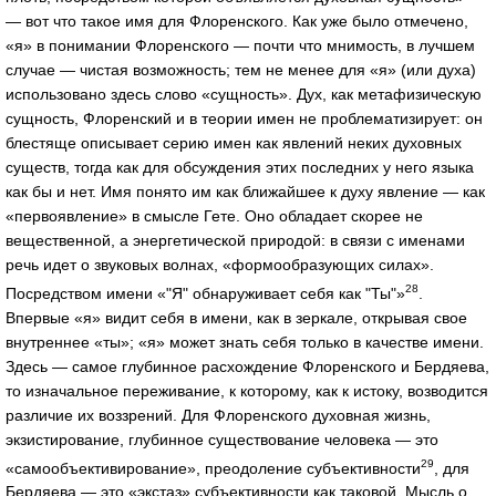
— вот что такое имя для Флоренского. Как уже было отмечено,
«я» в понимании Флоренского — почти что мнимость, в лучшем
случае — чистая возможность; тем не менее для «я» (или духа)
использовано здесь слово «сущность». Дух, как метафизическую
сущность, Флоренский и в теории имен не проблематизирует: он
блестяще описывает серию имен как явлений неких духовных
существ, тогда как для обсуждения этих последних у него языка
как бы и нет. Имя понято им как ближайшее к духу явление — как
«первоявление» в смысле Гете. Оно обладает скорее не
вещественной, а энергетической природой: в связи с именами
речь идет о звуковых волнах, «формообразующих силах».
28
Посредством имени «"Я" обнаруживает себя как "Ты"»
.
Впервые «я» видит себя в имени, как в зеркале, открывая свое
внутреннее «ты»; «я» может знать себя только в качестве имени.
Здесь — самое глубинное расхождение Флоренского и Бердяева,
то изначальное переживание, к которому, как к истоку, возводится
различие их воззрений. Для Флоренского духовная жизнь,
экзистирование, глубинное существование человека — это
29
«самообъективирование», преодоление субъективности
, для
Бердяева — это «экстаз» субъективности как таковой. Мысль о