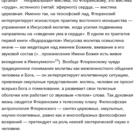
органа»
: «нормальная» мистика, по Флоренскому, это мистика
«груди», истинного (читай: эфирного) сердца, — мистика
церковная. Именно так, на теософский лад, Флоренский
интерпретирует исихастскую практику восточного монашества —
упражнения в Иисусовой молитве, когда усилия подвижника
направлены на «сведение ума в сердце». В одном из трактатов
первой книги «Водоразделов» Иисусова молитва осмыслена
иначе — как медитация над именем Божиим, вживание в его
звуковой состав («...произнесение Имени Божия есть живое
23
вхождение в Именуемого»
). Вообще Флоренскому чуждо
традиционное понимание молитвы как межличностного общения
человека и Бога, — он интерпретирует молитвенную ситуацию,
привлекая оккультные представления: молясь, человек не просит
всерьез Бога о помиловании, а развивает свои телесные
оболочки или работает со звуковым «телом» слова. Так духовная
жизнь сводится Флоренским к телесному плану. Философская
антропология Флоренского — синтез церковных, оккультных,
научно-позитивных, равно как и многообразных философских
воззрений — претендует на роль некоей эзотерической науки о
человеке.