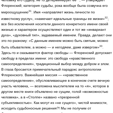
Флоренский; категория судьбы, рока вообще была созвучна его
31
мироощущению
. Имя «направляет жизнь личности по
32
известному руслу», «намечает идеальные границы ее жизни»
;
все без исключения носители данного конкретного имени своей
жизнью и характером осуществляют один и тот же «инвариант
духа», «духовный тип», задаваемый именем. Правда, делают они
это по-разному: «С данным именем можно быть святым, можно
33
быть обывателем, а можно — и негодяем, даже извергом»
.
Здесь-то и сказывается фактор свободы — Флоренский допускает
свободу в пределах имени: это свобода «нравственного
самоопределения», традиционный выбор между добром и злом.
В глаза бросается примечательный парадокс антропологии
Флоренского. Важнейшая миссия — «нравственное
самоопределение», обусловливающее в конечном счете вечную
участь человека, — возложена мыслителем на то «я», которое в
другом месте книги объявлено не сущим, голой «возможностью
человека», а в «Столпе» названо «презренной
субъективностью». Как могут из «не сущего», чистой мнимости,
исходить судьбоносные решения?! Мы не получим от