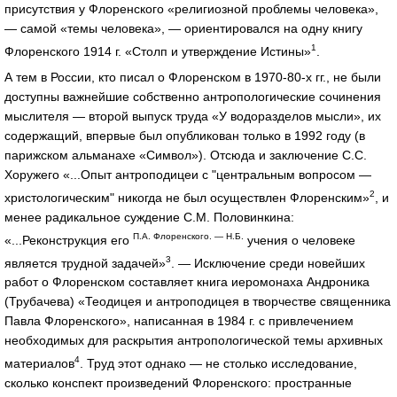
присутствия у Флоренского «религиозной проблемы человека»,
— самой «темы человека», — ориентировался на одну книгу
1
Флоренского 1914 г. «Столп и утверждение Истины»
.
А тем в России, кто писал о Флоренском в 1970-80-х гг., не были
доступны важнейшие собственно антропологические сочинения
мыслителя — второй выпуск труда «У водоразделов мысли», их
содержащий, впервые был опубликован только в 1992 году (в
парижском альманахе «Символ»). Отсюда и заключение С.С.
Хоружего «...Опыт антроподицеи с "центральным вопросом —
2
христологическим" никогда не был осуществлен Флоренским»
, и
менее радикальное суждение С.М. Половинкина:
П.А. Флоренского. — Н.Б.
«...Реконструкция его
учения о человеке
3
является трудной задачей»
. — Исключение среди новейших
работ о Флоренском составляет книга иеромонаха Андроника
(Трубачева) «Теодицея и антроподицея в творчестве священника
Павла Флоренского», написанная в 1984 г. с привлечением
необходимых для раскрытия антропологической темы архивных
4
материалов
. Труд этот однако — не столько исследование,
сколько конспект произведений Флоренского: пространные