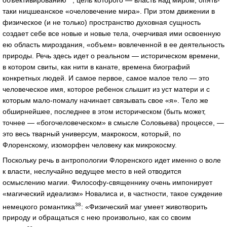
таки ницшеанское «очеловечение мира». При этом движении в
физическое (и не только) пространство духовная сущность
создает себе все новые и новые тела, очерчивая ими освоенную
ею область мироздания, «объем» вовлеченной в ее деятельность
природы. Речь здесь идет о реальном — историческом времени,
в котором свиты, как нити в канате, времена биографий
конкретных людей. И самое первое, самое малое тело — это
человеческое имя, которое ребенок слышит из уст матери и с
которым мало-помалу начинает связывать свое «я». Тело же
обширнейшее, последнее в этом историческом (быть может,
точнее — «богочеловеческом» в смысле Соловьева) процессе, —
это весь тварный универсум, макрокосм, который, по
Флоренскому, изоморфен человеку как микрокосму.
Поскольку речь в антропологии Флоренского идет именно о воле
к власти, неслучайно ведущее место в ней отводится
осмыслению магии. Философу-священнику очень импонирует
«магический идеализм» Новалиса и, в частности, такое суждение
38
немецкого романтика
: «Физический маг умеет животворить
природу и обращаться с нею произвольно, как со своим