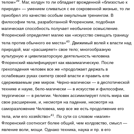
39
телом»
. Маг, колдун то ли обладает врожденной «близостью к
природе» — умением сливаться с ее сокровенной жизнью, то ли
приобрел это качество особым оккультным тренингом. В
философии тела, разработанной Флоренским, подобная
магическая способность получает необычное осмысление.
Флоренский определяет магию как «искусство смещать границу
40
тела против обычного ее места»
. Движимый волей к власти над
природой, маг «расширяет» свое тело; многообразную
культурную и цивилизаторскую деятельность человека
Флоренский квалифицирует как квазимагическую. После
грехопадения человек все же «продолжает держать в
ослабевших руках скипетр своей власти и править еле
сдерживаемым уже миром. Черно-магически — в деспотической
технике и науке, бело-магически — в искусстве и философии,
теургически — в религии. Человек ассимилирует плоть мира как
свое расширение, и, несмотря на падение, несмотря на
саморазложение Человека, мир все же есть продолжение его
41
тела, или его хозяйство»
. По сути со словом «магия»
Флоренский соотносит более общий, чем колдовство, смысл —
явление воли, мощи. Однако техника, наука и пр. в его