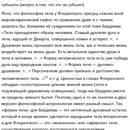
субъекта (вопрос в том, что это за субъект).
Ясно, что философии тела у Флоренского присущ совсем иной
мировоззренческий пафос по сравнению даже и с такими,
казалось бы, близкими ей суждениями по этой теме Бердяева:
«Тело принадлежит образу человека. Старый дуализм духа и
тела, идущий от Декарта, совершенно ложен и устарел. <...>
Душевная жизнь проникает всю жизнь тела, как и телесная жизнь
воздействует на жизнь души. Есть витальное единство души и
тела в человеке. <...> Форма человеческого тела есть уже победа
духа над природным хаосом. <...> Форма тела — духовно-
душевная. <...> Персонализм должен признать и достоинство
21
человеческого тела...»
и т. д. Ценностью в глазах Флоренского
обладает посюстороннее дление земной жизни (хотя и
подлежащей церковному освящению), тогда как Бердяев рвется
за пределы земного бытия. Поэтому одно и то же понятие в двух
версиях философской антропологии имеет разный смысл. Так,
«форма тела» для Бердяева — тот нетленный духовный остаток,
который в конце времен сделается зародышем тела воскресения,
а для Флоренского — это «жизненное» или «эфирное» тело,
существование которого постулируется оккультизмом