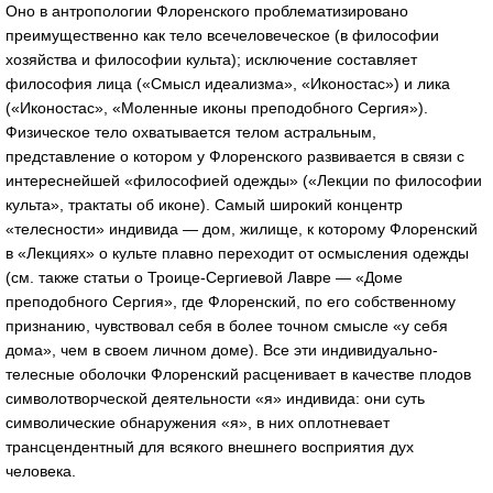
Оно в антропологии Флоренского проблематизировано
преимущественно как тело всечеловеческое (в философии
хозяйства и философии культа); исключение составляет
философия лица («Смысл идеализма», «Иконостас») и лика
(«Иконостас», «Моленные иконы преподобного Сергия»).
Физическое тело охватывается телом астральным,
представление о котором у Флоренского развивается в связи с
интереснейшей «философией одежды» («Лекции по философии
культа», трактаты об иконе). Самый широкий концентр
«телесности» индивида — дом, жилище, к которому Флоренский
в «Лекциях» о культе плавно переходит от осмысления одежды
(см. также статьи о Троице-Сергиевой Лавре — «Доме
преподобного Сергия», где Флоренский, по его собственному
признанию, чувствовал себя в более точном смысле «у себя
дома», чем в своем личном доме). Все эти индивидуально-
телесные оболочки Флоренский расценивает в качестве плодов
символотворческой деятельности «я» индивида: они суть
символические обнаружения «я», в них оплотневает
трансцендентный для всякого внешнего восприятия дух
человека.