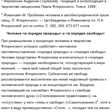
Иеромонах Андроник (Трубачев). Теодицея и антроподицея в
творчестве священника Павла Флоренского. Томск, 1998.
5
Йованович М. Проблема человека в автобиографической прозе
свящ. П. Флоренского. — Цит.Бердяева и Йовановича по: П.А.
Флоренский: pro et contra. С. 282, 269, 672-677 соотв.
Человек «в порядке природы» и «в порядке свободы»
При размышлении о концепции человека в творчестве
Флоренского успешно «работает» кантовское
противопоставление «порядка природы» и «порядка свободы».
Человек представлен Флоренским исключительно в «порядке
природы» — порядке необходимости, господствующей в мире
явлений, — таков мой самый общий тезис касательно
антропологии Флоренского. Субъектная же свобода
рассматривается мыслителем как некий недолжный привесок к
человеческой природе и не конципируется им. Бердяев,
настаивавший на «нелюбви» Флоренского к «свободе
человеческого духа» («Стилизованное православие»), на
6
«отсутствии» у него «темы о свободе» («Самопознание»)
, хотя и
имел в виду преимущественно «Столп...», попадал тем не менее