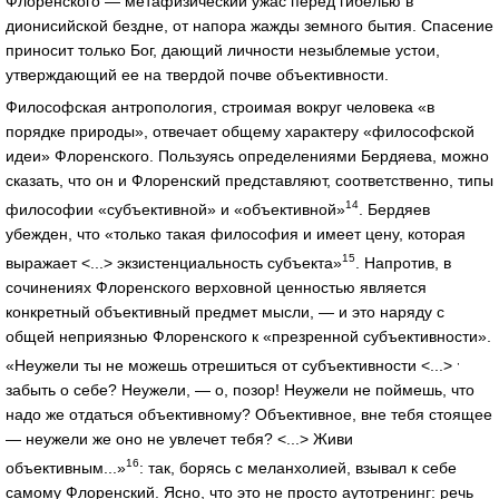
Флоренского — метафизический ужас перед гибелью в
дионисийской бездне, от напора жажды земного бытия. Спасение
приносит только Бог, дающий личности незыблемые устои,
утверждающий ее на твердой почве объективности.
Философская антропология, строимая вокруг человека «в
порядке природы», отвечает общему характеру «философской
идеи» Флоренского. Пользуясь определениями Бердяева, можно
сказать, что он и Флоренский представляют, соответственно, типы
14
философии «субъективной» и «объективной»
. Бердяев
убежден, что «только такая философия и имеет цену, которая
15
выражает <...> экзистенциальность субъекта»
. Напротив, в
сочинениях Флоренского верховной ценностью является
конкретный объективный предмет мысли, — и это наряду с
общей неприязнью Флоренского к «презренной субъективности».
,
«Неужели ты не можешь отрешиться от субъективности <...>
забыть о себе? Неужели, — о, позор! Неужели не поймешь, что
надо же отдаться объективному? Объективное, вне тебя стоящее
— неужели же оно не увлечет тебя? <...> Живи
16
объективным...»
: так, борясь с меланхолией, взывал к себе
самому Флоренский. Ясно, что это не просто аутотренинг: речь