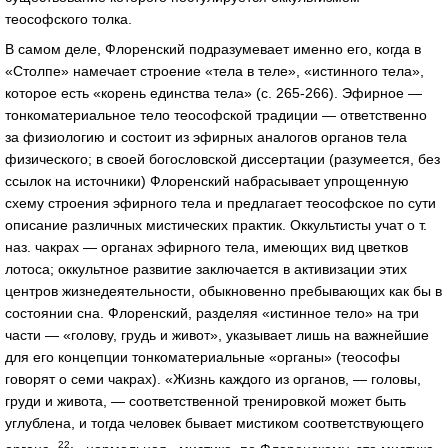
теософского толка.
В самом деле, Флоренский подразумевает именно его, когда в
«Столпе» намечает строение «тела в теле», «истинного тела»,
которое есть «корень единства тела» (с. 265-266). Эфирное —
тонкоматериальное тело теософской традиции — ответственно
за физиологию и состоит из эфирных аналогов органов тела
физического; в своей богословской диссертации (разумеется, без
ссылок на источники) Флоренский набрасывает упрощенную
схему строения эфирного тела и предлагает теософское по сути
описание различных мистических практик. Оккультисты учат о т.
наз. чакрах — органах эфирного тела, имеющих вид цветков
лотоса; оккультное развитие заключается в активизации этих
центров жизнедеятельности, обыкновенно пребывающих как бы в
состоянии сна. Флоренский, разделяя «истинное тело» на три
части — «голову, грудь и живот», указывает лишь на важнейшие
для его концепции тонкоматериальные «органы» (теософы
говорят о семи чакрах). «Жизнь каждого из органов, — головы,
груди и живота, — соответственной тренировкой может быть
углублена, и тогда человек бывает мистиком соответствующего
22