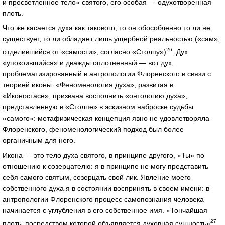
и просветленное тело» святого, его особая — одухотворенная
плоть.
Что же касается духа как такового, то он обособленно то ли не
существует, то ли обладает лишь ущербной реальностью («сам»,
26
отделившийся от «самости», согласно «Столпу»)
. Дух
«упокоившийся» и дважды оплотненный — вот дух,
проблематизированный в антропологии Флоренского в связи с
теорией иконы. «Феноменология духа», развитая в
«Иконостасе», призвана восполнить «онтологию духа»,
представленную в «Столпе» в эскизном наброске судьбы
«самого»: метафизическая концепция явно не удовлетворяла
Флоренского, феноменологический подход был более
органичным для него.
Икона — это тело духа святого, в принципе другого, «Ты» по
отношению к созерцателю: я в принципе не могу представить
себя самого святым, созерцать свой лик. Явление моего
собственного духа я в состоянии воспринять в своем имени: в
антропологии Флоренского процесс самопознания человека
начинается с углубления в его собственное имя. «Тончайшая
27
плоть, посредством которой объявляется духовная сущность»