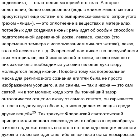
подвижника, — оплотнение материей его тела. А второе
оплотнение, более совершенное (ведь в «лике» живого святого
присутствуют еще остатки его эмпирически-земного, затронутого
грехом «лица»), — это оплотнение в веществах и материалах,
потребных для создания иконы: речь идет об особым способом
подготовленной деревянной доске, левкасе, красках (это
непременно темпера с использованием яичного желтка), лаках,
золотой ассистке и т. д. Флоренский настаивает на неслучайности
этих материалов, всей иконописной техники, словно именно в
них заключены необходимые условия явления духа взору
молящегося перед иконой. Подобно тому как погребальная
маска для религиозного сознания египтян была не просто
изображением усопшего, а им самим, — так и икона — это сам
святой, «и в тот момент, когда хотя бы тончайший зазор
онтологически отщепил икону от самого святого, он скрывается
от нас в недоступную область, а икона делается вещью среди
25
других вещей»
. Так трактует Флоренский святоотеческий
принцип молитвенного «восхождения от образа к первообразу»:
в иконе надлежит видеть святого в его принадлежащем вечности
духовно-телесном единстве, ибо «в вечности есть» «воскресшее