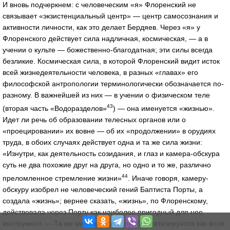
И вновь подчеркнем: с человеческим «я» Флоренский не
связывает «экзистенциальный центр» — центр самосознания и
активности личности, как это делает Бердяев. Через «я» у
Флоренского действует сила надличная, космическая, — а в
учении о культе — божественно-благодатная; эти силы всегда
безликие. Космическая сила, в которой Флоренский видит исток
всей жизнедеятельности человека, в разных «главах» его
философской антропологии терминологически обозначается по-
разному. В важнейшей из них — в учении о физическом теле
43
(вторая часть «Водоразделов»
) — она именуется «жизнью».
Идет ли речь об образовании телесных органов или о
«проецировании» их вовне — об их «продолжении» в орудиях
труда, в обоих случаях действует одна и та же сила жизни:
«Изнутри, как деятельность созидания, и глаз и камера-обскура
суть не два похожие друг на друга, но одно и то же, различно
44
преломленное стремление жизни»
. Иначе говоря, камеру-
обскуру изобрел не человеческий гений Баптиста Порты, а
создала «жизнь»; вернее сказать, «жизнь», по Флоренскому,
действовала через Порту как наиболее пригодный для нее
инструмент. — Та же мировая сила проблематизируется как воля