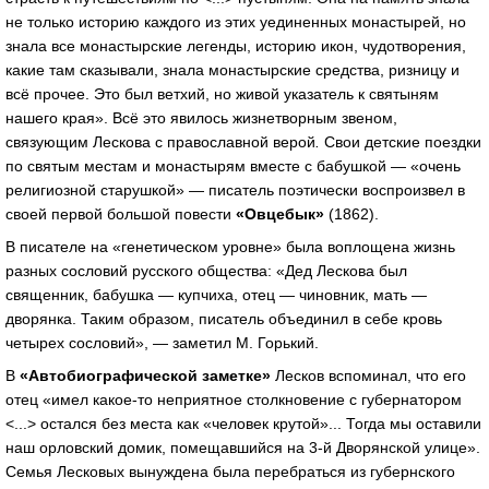
не только историю каждого из этих уединенных монастырей, но
знала все монастырские легенды, историю икон, чудотворения,
какие там сказывали, знала монастырские средства, ризницу и
всё прочее. Это был ветхий, но живой указатель к святыням
нашего края». Всё это явилось жизнетворным звеном,
связующим Лескова с православной верой
.
Свои детские поездки
по святым местам и монастырям вместе с бабушкой — «очень
религиозной старушкой» — писатель поэтически воспроизвел в
своей первой большой повести
«Овцебык»
(1862).
В писателе на «генетическом уровне» была воплощена жизнь
разных сословий русского общества: «Дед Лескова был
священник, бабушка — купчиха, отец — чиновник, мать —
дворянка. Таким образом, писатель объединил в себе кровь
четырех сословий», — заметил М. Горький.
В
«Автобиографической заметке»
Лесков вспоминал, что его
отец «имел какое-то неприятное столкновение с губернатором
<...> остался без места как «человек крутой»... Тогда мы оставили
наш орловский домик, помещавшийся на 3-й Дворянской улице».
Семья Лесковых вынуждена была перебраться из губернского