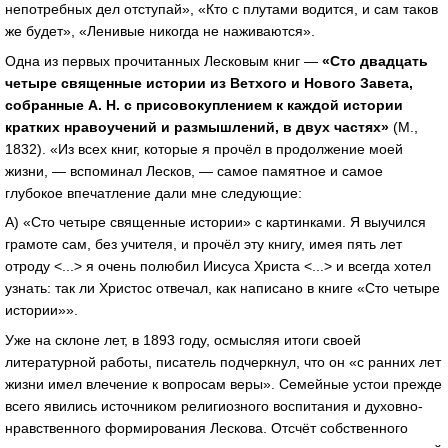
непотребных дел отступай», «Кто с плутами водится, и сам таков
же будет», «Ленивые никогда не наживаются».
Одна из первых прочитанных Лесковым книг —
«Сто двадцать
четыре священные истории из Ветхого и Нового Завета,
собранные А. Н. с присовокуплением к каждой истории
кратких нравоучений и размышлений, в двух частях»
(М.,
1832). «Из всех книг, которые я прочёл в продолжение моей
жизни, — вспоминал Лесков, — самое памятное и самое
глубокое впечатление дали мне следующие:
А) «Сто четыре священные истории» с картинками. Я выучился
грамоте сам, без учителя, и прочёл эту книгу, имея пять лет
отроду <...> я очень полюбил Иисуса Христа <...> и всегда хотел
узнать: так ли Христос отвечал, как написано в книге «Сто четыре
истории»».
Уже на склоне лет, в 1893 году, осмысляя итоги своей
литературной работы, писатель подчеркнул, что он «с ранних лет
жизни имел влечение к вопросам веры». Семейные устои прежде
всего явились источником религиозного воспитания и духовно-
нравственного формирования Лескова. Отсчёт собственного