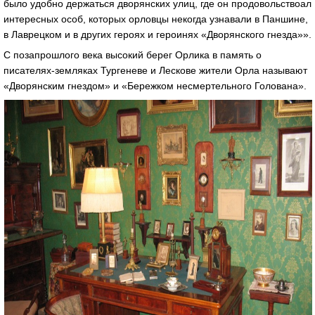
было удобно держаться дворянских улиц, где он продовольствоал
интересных особ, которых орловцы некогда узнавали в Паншине,
в Лаврецком и в других героях и героинях «Дворянского гнезда»».
С позапрошлого века высокий берег Орлика в память о
писателях-земляках Тургеневе и Лескове жители Орла называют
«Дворянским гнездом» и «Бережком несмертельного Голована».