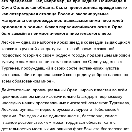
его пределами. Так, например, на прошедшей Олимпиаде в
Сочи Орловская область была представлена прежде всего
как литературная столица России; экспонируемые
материалы сопровождались высказываниями писателей-
орловцев о родине. Факел паралимпийского огня в Орле
был зажжён от символического писательского пера.
Лесков — одна из наиболее ярких звёзд в созвездии выдающихся
классиков русской литературы — в своё время с законной
гордостью говорил о своём родном городе, подарившем мировой
культуре знаменитого писателя-земляка: «в Орле увидел свет
Тургенев, пробуждавший в своих соотечественниках чувства
человеколюбия и прославивший свою родину доброю славою во
всём образованном мире».
Действительно, провинциальный Орёл широко известен во всём
цивилизованном мире исключительно благодаря творческому
наследию наших прославленных писателей-земляков: Тургенева,
Лескова, Бунина — первого русского лауреата Нобелевской
премии. Это едва ли не единственное и, бесспорно, самое
главное достоинство, чем может гордиться область, хотя с
деятельностью местных чиновников факт Божьего благословения