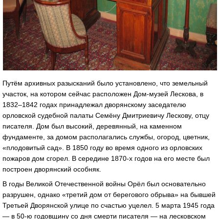
Путём архивных разысканий было установлено, что земельный
участок, на котором сейчас расположен Дом-музей Лескова, в
1832–1842 годах принадлежал дворянскому заседателю
орловской судебной палаты Семёну Дмитриевичу Лескову, отцу
писателя. Дом был высокий, деревянный, на каменном
фундаменте, за домом располагались службы, огород, цветник,
«плодовитый сад». В 1850 году во время одного из орловских
пожаров дом сгорел. В середине 1870-х годов на его месте был
построен дворянский особняк.
В годы Великой Отечественной войны Орёл был основательно
разрушен, однако «третий дом от берегового обрыва» на бывшей
Третьей Дворянской улице по счастью уцелел. 5 марта 1945 года
— в 50-ю годовщину со дня смерти писателя — на лесковском