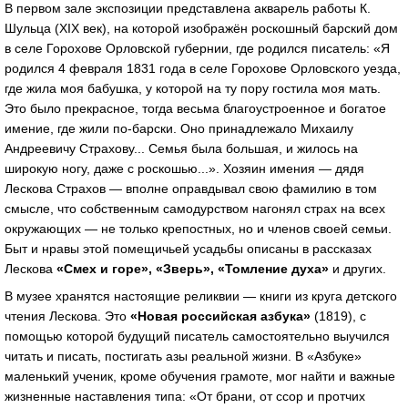
В первом зале экспозиции представлена акварель работы К.
Шульца (XIX век), на которой изображён роскошный барский дом
в селе Горохове Орловской губернии, где родился писатель: «Я
родился 4 февраля 1831 года в селе Горохове Орловского уезда,
где жила моя бабушка, у которой на ту пору гостила моя мать.
Это было прекрасное, тогда весьма благоустроенное и богатое
имение, где жили по-барски. Оно принадлежало Михаилу
Андреевичу Страхову... Семья была большая, и жилось на
широкую ногу, даже с роскошью...». Хозяин имения — дядя
Лескова Страхов — вполне оправдывал свою фамилию в том
смысле, что собственным самодурством нагонял страх на всех
окружающих — не только крепостных, но и членов своей семьи.
Быт и нравы этой помещичьей усадьбы описаны в рассказах
Лескова
«Смех и горе», «Зверь», «Томление духа»
и других.
В музее хранятся настоящие реликвии — книги из круга детского
чтения Лескова. Это
«Новая российская азбука»
(1819), с
помощью которой будущий писатель самостоятельно выучился
читать и писать, постигать азы реальной жизни. В «Азбуке»
маленький ученик, кроме обучения грамоте, мог найти и важные
жизненные наставления типа: «От брани, от ссор и протчих