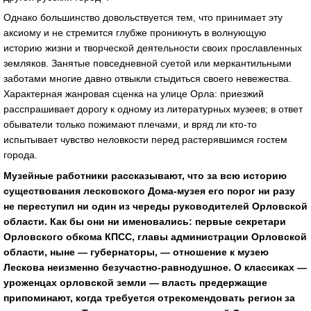
Однако большинство довольствуется тем, что принимает эту
аксиому и не стремится глубже проникнуть в волнующую
историю жизни и творческой деятельности своих прославленных
земляков. Занятые повседневной суетой или меркантильными
заботами многие давно отвыкли стыдиться своего невежества.
Характерная жанровая сценка на улице Орла: приезжий
расспрашивает дорогу к одному из литературных музеев; в ответ
обыватели только пожимают плечами, и вряд ли кто-то
испытывает чувство неловкости перед растерявшимся гостем
города.
Музейные работники рассказывают, что за всю историю
существования лесковского Дома-музея его порог ни разу
не переступил ни один из череды руководителей Орловской
области.
Как бы они ни именовались: первые секретари
Орловского обкома КПСС, главы администрации Орловской
области, ныне — губернаторы, — отношение к музею
Лескова неизменно безучастно-равнодушное. О классиках —
уроженцах орловской земли — власть предержащие
припоминают, когда требуется отрекомендовать регион за