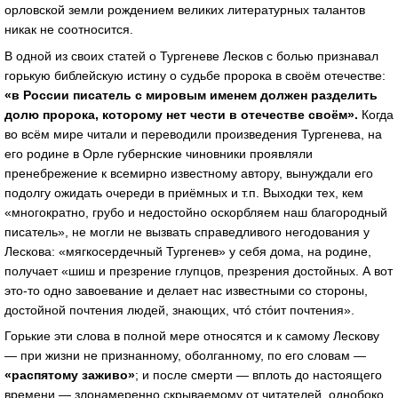
орловской земли рождением великих литературных талантов
никак не соотносится.
В одной из своих статей о Тургеневе Лесков с болью признавал
горькую библейскую истину о судьбе пророка в своём отечестве:
«в России писатель с мировым именем должен разделить
долю пророка, которому нет чести в отечестве своём».
Когда
во всём мире читали и переводили произведения Тургенева, на
его родине в Орле губернские чиновники проявляли
пренебрежение к всемирно известному автору, вынуждали его
подолгу ожидать очереди в приёмных и т.п. Выходки тех, кем
«многократно, грубо и недостойно оскорбляем наш благородный
писатель», не могли не вызвать справедливого негодования у
Лескова: «мягкосердечный Тургенев» у себя дома, на родине,
получает «шиш и презрение глупцов, презрения достойных. А вот
это-то одно завоевание и делает нас известными со стороны,
достойной почтения людей, знающих, чтó стóит почтения».
Горькие эти слова в полной мере относятся и к самому Лескову
— при жизни не признанному, оболганному, по его словам —
«распятому заживо»
; и после смерти — вплоть до настоящего
времени — злонамеренно скрываемому от читателей, однобоко