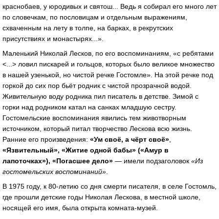
краснобаев, у юродивых и святош... Ведь я собирал его много лет
по словечкам, по пословицам и отдельным выражениям,
схваченным на лету в толпе, на барках, в рекрутских
присутствиях и монастырях...».
Маленький Николай Лесков, по его воспоминаниям, «с ребятами
<...> ловил пискарей и гольцов, которых было великое множество
в нашей узенькой, но чистой речке Гостомле». На этой речке под
горкой до сих пор бьёт родник с чистой прозрачной водой.
Живительную воду родника пил писатель в детстве. Зимой с
горки над родником катал на санках младшую сестру.
Гостомельские воспоминания явились тем животворным
источником, который питал творчество Лескова всю жизнь.
Ранние его произведения:
«Ум своё, а чёрт своё»
,
«Язвительный», «Житие одной бабы» («Амур в
лапоточках»), «Погасшее дело»
— имели подзаголовок
«Из
гостомельских воспоминаний»
.
В 1975 году, к 80-летию со дня смерти писателя, в селе Гостомль,
где прошли детские годы Николая Лескова, в местной школе,
носящей его имя, была открыта комната-музей.