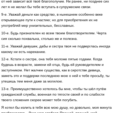
от неё зависит всё твоё благополучие. Ни ранее, ни позднее сих
лет я не желал бы тебе вступать в супружеские связи.
9-е. Уважай деньги как средство, в нынешнем особенно веке
открывающее пути к счастию; но для приобретения их не
употребляй мер унизительных, бесславных.
10-е. Будь признателен ко всем твоим благотворителям. Черта
сия сколько похвальна, столько же и полезна.
11-е. Уважай девушек, дабы и сестра твоя не подверглась иногда
какому ни есть нареканию.
12-е. Кстати о сестре, она тебя моложе пятью годами. Когда
будешь в возрасте, замени ей отца, будь ей руководителем и
заступником. Нет жалчее существа, как в сиротстве девица,
заметь это и поддержи последнюю мою о ней к тебе просьбу, ты
утешишь тем меня даже за могилою.
13-е. Преимущественно хотелось бы мне, чтобы ты шёл путём
гражданской службы, военная по тягости своей и по слабости
твоего сложения скорее может тебя погубить.
Я хотел бы излить в тебя всю мою душу, но довольно, моя минута