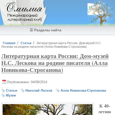
Перейти к основному содержанию
Омилия
Международный
литературный клуб
☰ Разделы сайта
Вы здесь
Главная
Статьи
Литературная карта России: Дом-музей Н.С.
Лескова на родине писателя (Алла Новикова-Строганова)
Литературная карта России: Дом-музей
Н.С. Лескова на родине писателя (Алла
Новикова-Строганова)
Опубликовано: 04/08/2014
Статьи
Николай Лесков
Алла Новикова-Строганова
Музеи
К 40-
летию