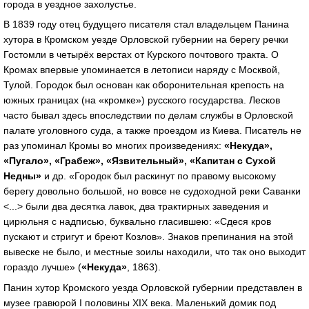
города в уездное захолустье.
В 1839 году отец будущего писателя стал владельцем Панина
хутора в Кромском уезде Орловской губернии на берегу речки
Гостомли в четырёх верстах от Курского почтового тракта. О
Кромах впервые упоминается в летописи наряду с Москвой,
Тулой. Городок был основан как оборонительная крепость на
южных границах (на «кромке») русского государства. Лесков
часто бывал здесь впоследствии по делам службы в Орловской
палате уголовного суда, а также проездом из Киева. Писатель не
раз упоминал Кромы во многих произведениях:
«Некуда»,
«Пугало», «Грабеж», «Язвительный», «Капитан с Сухой
Недны»
и др. «Городок был раскинут по правому высокому
берегу довольно большой, но вовсе не судоходной реки Саванки
<...> были два десятка лавок, два трактирных заведения и
цирюльня с надписью, буквально гласившею: «Сдеся кров
пускают и стригут и бреют Козлов». Знаков препинания на этой
вывеске не было, и местные зоилы находили, что так оно выходит
гораздо лучше» (
«Некуда»
,
1863).
Панин хутор Кромского уезда Орловской губернии представлен в
музее гравюрой I половины XIX века. Маленький домик под