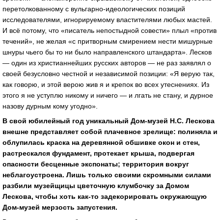
перетолкованному с вульгарно-идеологических позиций
исследователями, игнорируемому властителями любых мастей.
И всё потому, что «писатель непостыдной совести» плыл «против
течений», не желая «с притворным смирением нести мишурные
шнуры чьего бы то ни было направленского штандарта». Лесков
— один из христианнейших русских авторов — не раз заявлял о
своей безусловно честной и независимой позиции: «Я верую так,
как говорю, и этой верою жив я и крепок во всех утеснениях. Из
этого я не уступлю никому и ничего — и лгать не стану, и дурное
назову дурным кому угодно».
В свой юбилейный год уникальный Дом-музей Н.С. Лескова
внешне представляет собой плачевное зрелище:
полиняла и
облупилась краска на деревянной обшивке окон и стен,
растрескался фундамент, протекает крыша, подвергая
опасности бесценные экспонаты;
территория вокруг
неблагоустроена. Лишь только своими скромными силами
разбили музейщицы цветочную клумбочку за Домом
Лескова, чтобы хоть как-то задекорировать окружающую
Дом-музей мерзость запустения.