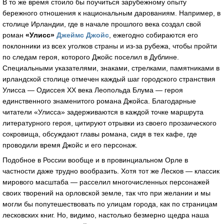
В то же время стоило бы поучиться зарубежному опыту
бережного отношения к национальным дарованиям. Например, в
столице Ирландии, где в начале прошлого века создал свой
роман
«Улисс»
Джеймс Джойс
, ежегодно собираются его
поклонники из всех уголков страны и из-за рубежа, чтобы пройти
по следам героя, которого Джойс поселил в Дублине.
Специальными указателями, знаками, стрелками, памятниками в
ирландской столице отмечен каждый шаг городского странствия
Улисса — Одиссея XX века Леопольда Блума — героя
единственного знаменитого романа Джойса. Благодарные
читатели «Улисса» задерживаются в каждой точке маршрута
литературного героя, цитируют отрывки из своего прозаического
сокровища, обсуждают главы романа, сидя в тех кафе, где
проводили время Джойс и его персонаж.
Подобное в России вообще и в провинциальном Орле в
частности даже трудно вообразить. Хотя тот же Лесков — классик
мирового масштаба — расселил многочисленных персонажей
своих творений на орловской земле, так что при желании и мы
могли бы попутешествовать по улицам города, как по страницам
лесковских книг. Но, видимо, настолько безмерно щедра наша