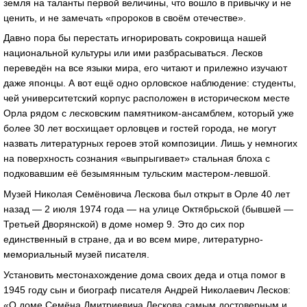
земля на таланты первой величины, что вошло в привычку и не
ценить, и не замечать «пророков в своём отечестве».
Давно пора бы перестать игнорировать сокровища нашей
национальной культуры или ими разбрасываться. Лесков
переведён на все языки мира, его читают и прилежно изучают
даже японцы. А вот ещё одно орловское наблюдение: студенты,
чей университетский корпус расположен в историческом месте
Орла рядом с лесковским памятником-ансамблем, который уже
более 30 лет восхищает орловцев и гостей города, не могут
назвать литературных героев этой композиции. Лишь у немногих
на поверхность сознания «выпрыгивает» стальная блоха с
подковавшим её безымянным тульским мастером-левшой.
Музей Николая Семёновича Лескова был открыт в Орле 40 лет
назад — 2 июля 1974 года — на улице Октябрьской (бывшей —
Третьей Дворянской) в доме номер 9. Это до сих пор
единственный в стране, да и во всем мире, литературно-
мемориальный музей писателя.
Установить местонахождение дома своих деда и отца помог в
1945 году сын и биограф писателя Андрей Николаевич Лесков:
«О доме Семёна Дмитриевича Лескова самым достоверным и