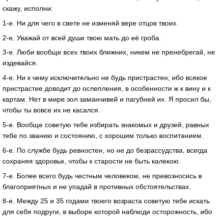
скажу, исполни:
1-е. Ни для чего в свете не изменяй вере отцов твоих.
2-е. Уважай от всей души твою мать до её гроба.
3-е. Люби вообще всех твоих ближних, никем не пренебрегай, не
издевайся.
4-е. Ни к чему исключительно не будь пристрастен; ибо всякое
пристрастие доводит до ослепления, в особенности ж к вину и к
картам. Нет в мире зол заманчивей и пагубней их. Я просил бы,
чтобы ты вовсе их не касался.
5-е. Вообще советую тебе избирать знакомых и друзей, равных
тебе по званию и состоянию, с хорошим только воспитанием.
6-е. По службе будь ревностен, но не до безрассудства, всегда
сохраняя здоровье, чтобы к старости не быть калекою.
7-е. Более всего будь честным человеком, не превозносись в
благоприятных и не упадай в противных обстоятельствах.
8-е. Между 25 и 35 годами твоего возраста советую тебе искать
для себя подруги, в выборе которой наблюди осторожность, ибо