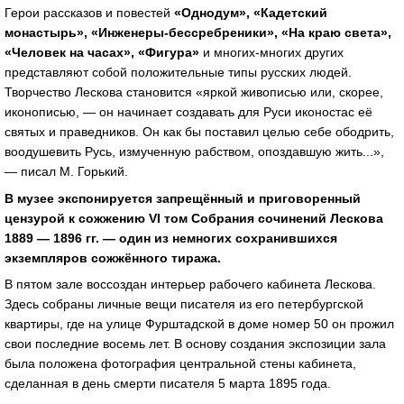
Герои рассказов и повестей
«Однодум», «Кадетский
монастырь», «Инженеры-бессребреники», «На краю света»,
«Человек на часах», «Фигура»
и многих-многих других
представляют собой положительные типы русских людей.
Творчество Лескова становится «яркой живописью или, скорее,
иконописью, — он начинает создавать для Руси иконостас её
святых и праведников. Он как бы поставил целью себе ободрить,
воодушевить Русь, измученную рабством, опоздавшую жить...»,
— писал М. Горький.
В музее экспонируется запрещённый и приговоренный
цензурой к сожжению
VI
том Собрания сочинений Лескова
1889 — 1896 гг. — один из немногих сохранившихся
экземпляров сожжённого тиража.
В пятом зале воссоздан интерьер рабочего кабинета Лескова.
Здесь собраны личные вещи писателя из его петербургской
квартиры, где на улице Фурштадской в доме номер 50 он прожил
свои последние восемь лет. В основу создания экспозиции зала
была положена фотография центральной стены кабинета,
сделанная в день смерти писателя 5 марта 1895 года.