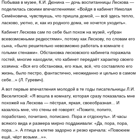
Побывав в музее, К.И. Дюнина — дочь воспитанницы Лескова —
поделилась своими впечатлениями: «Войдя в кабинет Николая
Семёновича, чувствуешь, что пришла домой, — всё здесь тепло,
ласково, уютно, и, как из родного дома, не хочется уходить».
Кабинет Лескова сам по себе был похож на музей, «убран
всевозможными редкостями», потому как Лескову, по словам его
сына, «было решительно невозможно работать в комнате с
голыми стенами». Обстановка лесковского кабинета поражала
гостей, многие находили, что кабинет передаёт характер своего
хозяина: «Вся его обстановка, его язык, всё, что составляло его
жизнь, было пестро, фантастично, неожиданно и цельно в самом
себе...» (Л. Гуревич).
А вот первые впечатления молодой в те годы писательницы Л.И.
Веселитской: «Я вошла в комнату, которая сразу показалась мне
похожей на Лескова — пёстрая, яркая, своеобразная... И
казалось мне, что стены её говорят: «Пожито, попито,
поработано, почитано, пописано. Пора и отдохнуть». И часы
всякого вида и размера мирно поддакивали: «Да, пора, пора,
пора...». А птица в клетке задорно и резко кричала: «Повоюем
ещё, чёрт возьми...»».