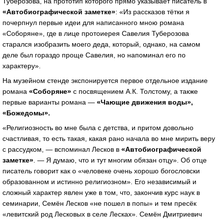
Туберозова, на прототип которого прямо указывает писатель в
«Автобиографической заметке»
: «Из рассказов тётки я
почерпнул первые идеи для написанного мною романа
«Соборяне», где в лице протоиерея Савелия Туберозова
старался изобразить моего деда, который, однако, на самом
деле был гораздо проще Савелия, но напоминал его по
характеру».
На музейном стенде экспонируется первое отдельное издание
романа
«Соборяне»
с посвящением А.К. Толстому, а также
первые варианты романа —
«Чающие движения воды»,
«Божедомы».
«Религиозность во мне была с детства, и притом довольно
счастливая, то есть такая, какая рано начала во мне мирить веру
с рассудком, — вспоминал Лесков в
«Автобиографической
заметке»
. — Я думаю, что и тут многим обязан отцу». Об отце
писатель говорит как о «человеке очень хорошо богословски
образованном и истинно религиозном». Его независимый и
сложный характер явлен уже в том, что, закончив курс наук в
семинарии, Семён Лесков «не пошел в попы» и тем пресёк
«левитский род Лесковых в селе Лесках». Семён Дмитриевич