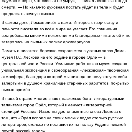
«Думаю и верю, что «весь я не умру», — писал Лесков за год до
смерти. — Но какая-то духовная постать уйдёт из тела и будет
продолжать вечную жизнь».
В самом деле, Лесков живёт с нами. Интерес к творчеству и
личности писателя во всём мире не угасает. Его сочинения
востребованы многими поколениями благодарных читателей и не
затерялись на пыльных полках архивариусов.
Память о писателе бережно сохраняется в уютных залах Дома-
музея Н.С. Лескова на его родине в городе Орле — в
центральной части России. Усилиями работников музея создана
уникальная экспозиция и своеобразная «лесковская» творческая
атмосфера, благодаря которой мы никогда не почувствуем себя
запертыми в душном хранилище старинных раритетов, покрытых
пылью времён.
В нашей стране многие знают, насколько богат литературными
талантами город Орёл, который именуют «литературной
столицей России». Известны достопамятные слова Лескова о
том, что «Орёл вспоил на своих мелких водах столько русских
литераторов, сколько не поставил их на пользу Родины никакой
другой русский город».