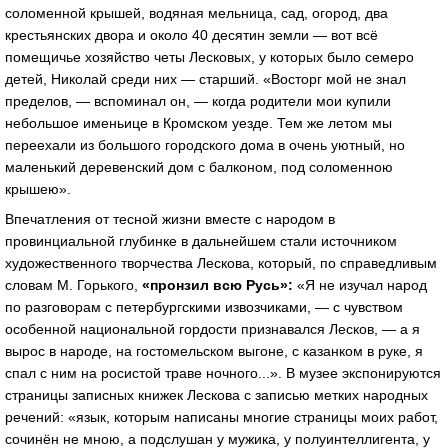
соломенной крышей, водяная мельница, сад, огород, два
крестьянских двора и около 40 десятин земли — вот всё
помещичье хозяйство четы Лесковых, у которых было семеро
детей, Николай среди них — старший. «Восторг мой не знал
пределов, — вспоминал он, — когда родители мои купили
небольшое именьице в Кромском уезде. Тем же летом мы
переехали из большого городского дома в очень уютный, но
маленький деревенский дом с балконом, под соломенною
крышею».
Впечатления от тесной жизни вместе с народом в
провинциальной глубинке в дальнейшем стали источником
художественного творчества Лескова, который, по справедливым
словам М. Горького,
«пронзил всю Русь»:
«Я не изучал народ
по разговорам с петербургскими извозчиками, — с чувством
особенной национальной гордости признавался Лесков, — а я
вырос в народе, на гостомельском выгоне, с казанком в руке, я
спал с ним на росистой траве ночного...». В музее экспонируются
страницы записных книжек Лескова с записью метких народных
речений: «язык, которым написаны многие страницы моих работ,
сочинён не мною, а подслушан у мужика, у полуинтеллигента, у