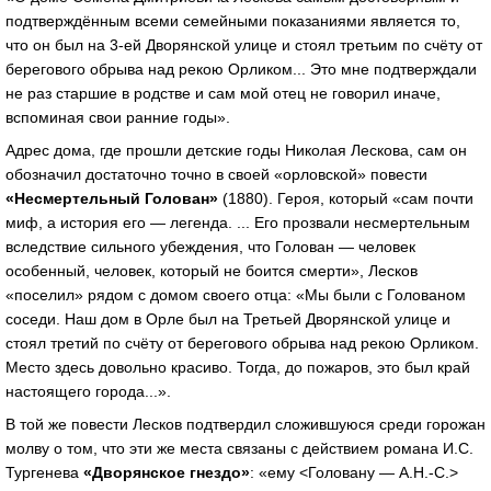
подтверждённым всеми семейными показаниями является то,
что он был на 3-ей Дворянской улице и стоял третьим по счёту от
берегового обрыва над рекою Орликом... Это мне подтверждали
не раз старшие в родстве и сам мой отец не говорил иначе,
вспоминая свои ранние годы».
Адрес дома, где прошли детские годы Николая Лескова, сам он
обозначил достаточно точно в своей «орловской» повести
«Несмертельный Голован»
(1880). Героя, который «сам почти
миф, а история его — легенда. ... Его прозвали несмертельным
вследствие сильного убеждения, что Голован — человек
особенный, человек, который не боится смерти», Лесков
«поселил» рядом с домом своего отца: «Мы были с Голованом
соседи. Наш дом в Орле был на Третьей Дворянской улице и
стоял третий по счёту от берегового обрыва над рекою Орликом.
Место здесь довольно красиво. Тогда, до пожаров, это был край
настоящего города...».
В той же повести Лесков подтвердил сложившуюся среди горожан
молву о том, что эти же места связаны с действием романа И.С.
Тургенева
«Дворянское
гнездо»
: «ему <Головану — А.Н.-С.>