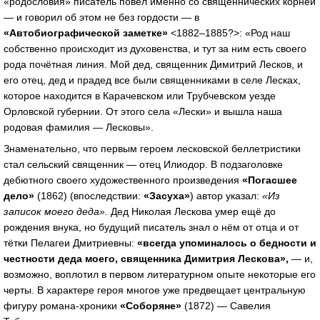
«родословия» писатель повел именно со священнических корней
— и говорил об этом не без гордости — в
«Автобиографической заметке»
<1882–1885?>: «Род наш
собственно происходит из духовенства, и тут за ним есть своего
рода почётная линия. Мой дед, священник Димитрий Лесков, и
его отец, дед и прадед все были священниками в селе Лесках,
которое находится в Карачевском или Трубчевском уезде
Орловской губернии. От этого села «Лески» и вышла наша
родовая фамилия — Лесковы».
Знаменательно, что первым героем лесковской беллетристики
стал сельский священник — отец Илиодор. В подзаголовке
дебютного своего художественного произведения
«Погасшее
дело»
(1862) (впоследствии:
«Засуха»
) автор указал:
«Из
записок моего деда».
Дед Николая Лескова умер ещё до
рождения внука, но будущий писатель знал о нём от отца и от
тётки Пелагеи Дмитриевны:
«всегда упоминалось о бедности и
честности деда моего, священника Димитрия Лескова»,
— и,
возможно, воплотил в первом литературном опыте некоторые его
черты. В характере героя многое уже предвещает центральную
фигуру романа-хроники
«Соборяне»
(1872) — Савелия