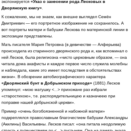
экспонируется
«Указ о занесении рода Лесковых в
Дворянскую книгу»
.
К сожалению, мы не знаем, как внешне выглядел Семён
Дмитриевич — его портретное изображение не сохранилось. А
вот портреты матери и бабушки Лескова по материнской линии в
экспозиции представлены.
Мать писателя Мария Петровна (в девичестве — Алферьева)
происходила из старинного дворянского рода и, как вспоминал о
ней Лесков, была религиозна «чисто церковным образом, — она
читала дома акафисты и каждое первое число служила молебны
и наблюдала, какие это имеет последствия в обстоятельствах
жизни». В обозрении автобиографического характера
«Дворянский бунт в Добрынском приходе»
(1881) Лесков
упомянул: «мою матушку <...> прихожане раз избрали
«старостихою», т.е. распорядительницею и казначеею при
поправке нашей добрынской церкви».
Пример «очень богобоязненной и набожной матери»
подкреплялся православным благочестием бабушки Александры
(Акилины) Васильевны. Лесков писал: «она питала неодолимую
страсть к путешествиям по <...> пустыням. Она на память знала