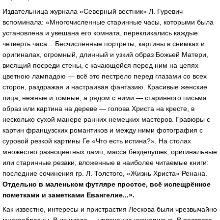
Издательница журнала «Северный вестник» Л. Гуревич
вспоминала: «Многочисленные старинные часы, которыми была
установлена и увешана его комната, перекликались каждые
четверть часа... Бесчисленные портреты, картины в снимках и
оригиналах, огромный, длинный и узкий образ Божьей Матери,
висящий посреди стены, с качающейся перед ним на цепях
цветною лампадою — всё это пестрело перед глазами со всех
сторон, раздражая и настраивая фантазию. Красивые женские
лица, нежные и томные, а рядом с ними — старинного письма
образ или картина на дереве — голова Христа на кресте, в
несколько сухой манере ранних немецких мастеров. Гравюры с
картин французских романтиков и между ними фотография с
суровой резкой картины Ге «Что есть истина?». На столах
множество разноцветных ламп, масса безделушек, оригинальные
или старинные резаки, вложенные в наиболее читаемые книги:
последние сочинения гр. Л. Толстого, «Жизнь Христа» Ренана.
Отдельно в маленьком футляре простое, всё испещрённое
пометками и заметками Евангелие...».
Как известно, интересы и пристрастия Лескова были чрезвычайно