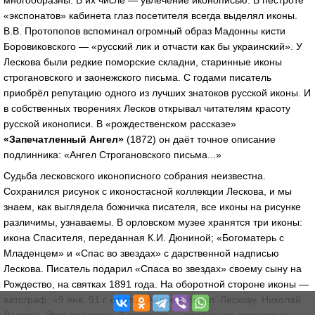
многообразны. В их числе — увлечение иконописью. В пестроте
«экспонатов» кабинета глаз посетителя всегда выделял иконы.
В.В. Протопопов вспоминал огромный образ Мадонны кисти
Боровиковского — «русский лик и отчасти как бы украинский». У
Лескова были редкие поморские складни, старинные иконы
строгановского и заонежского письма. С годами писатель
приобрёл репутацию одного из лучших знатоков русской иконы. И
в собственных творениях Лесков открывал читателям красоту
русской иконописи. В «рождественском рассказе»
«Запечатленный Ангел»
(1872) он даёт точное описание
подлинника: «Ангел Строгановского письма...»
Судьба лесковского иконописного собрания неизвестна.
Сохранился рисунок с иконостасной коллекции Лескова, и мы
знаем, как выглядела божничка писателя, все иконы на рисунке
различимы, узнаваемы. В орловском музее хранятся три иконы:
икона Спасителя, переданная К.И. Дюниной; «Богоматерь с
Младенцем» и «Спас во звездах» с дарственной надписью
Лескова. Писатель подарил «Спаса во звездах» своему сыну на
Рождество, на святках 1891 года. На оборотной стороне иконы —
автограф: «9 янв. 91 г. от отца Андрею Никол. Лескову. Николай