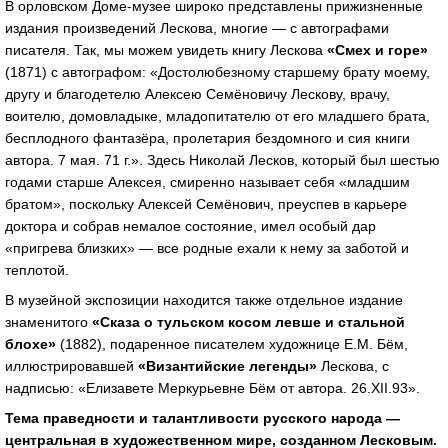
В орловском Доме-музее широко представлены прижизненные
издания произведений Лескова, многие — с автографами
писателя. Так, мы можем увидеть книгу Лескова
«Смех и горе»
(1871) с автографом: «Достолюбезному старшему брату моему,
другу и благодетелю Алексею Семёновичу Лескову, врачу,
воителю, домовладыке, младопитателю от его младшего брата,
бесплодного фантазёра, пролетария бездомного и сия книги
автора. 7 мая. 71 г.». Здесь Николай Лесков, который был шестью
годами старше Алексея, смиренно называет себя «младшим
братом», поскольку Алексей Семёнович, преуспев в карьере
доктора и собрав немалое состояние, имел особый дар
«пригрева близких» — все родные ехали к нему за заботой и
теплотой.
В музейной экспозиции находится также отдельное издание
знаменитого
«Сказа о тульском косом левше и стальной
блохе»
(1882), подаренное писателем художнице Е.М. Бём,
иллюстрировавшей
«Византийские легенды»
Лескова, с
надписью: «Елизавете Меркурьевне Бём от автора. 26.XII.93».
Тема праведности и талантливости русского народа —
центральная в художественном мире, созданном Лесковым.