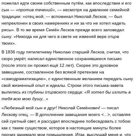
пожелал идти своим собственным путём, как впоследствии и его
сын —
«против течений», —
несмотря на давление семейной
традиции: «отец мой, — вспоминал Николай Лесков, — был
непреклонен в своих намерениях и ни за что не хотел надеть
рясы». В то же время Семён Лесков прежде всего заповедал
сыну: «Никогда ни для чего в свете не изменяй вере отцов
твоих».
В 1836 году пятилетнему Николаю старший Лесков, считая, что
скоро умрёт, написал единственное сохранившееся письмо
(после этого он прожил ещё 12 лет). Скорее это духовное
завещание,
составленное без всякой претензии на
«самодраматизацию», с единственным желанием передать сыну
свой жизненный опыт и идеалы. Строки этого письма-завета
вылились из глубины отцовского сердца:
«Я хотел бы излить в
тебя всю мою душу...»
«Любезный мой сын и друг! Николай Семёнович! — писал
Лескову отец. — В дополнение завещания моего <...>, оставляя
сей суетный свет, я рассудил впоследнее побеседовать с тобою
как с таким существом, которое в настоящие минуты более
прочих занимало мои помышления. Итак, выслушай меня и, что