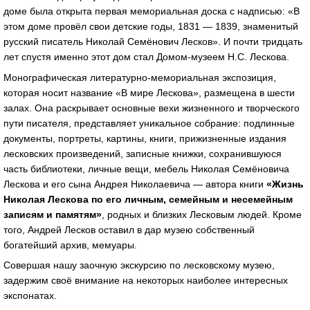
доме была открыта первая мемориальная доска с надписью: «В
этом доме провёл свои детские годы, 1831 — 1839, знаменитый
русский писатель Николай Семёнович Лесков». И почти тридцать
лет спустя именно этот дом стал Домом-музеем Н.С. Лескова.
Монографическая литературно-мемориальная экспозиция,
которая носит название «В мире Лескова», размещена в шести
залах. Она раскрывает основные вехи жизненного и творческого
пути писателя, представляет уникальное собрание: подлинные
документы, портреты, картины, книги, прижизненные издания
лесковских произведений, записные книжки, сохранившуюся
часть библиотеки, личные вещи, мебель Николая Семёновича
Лескова и его сына Андрея Николаевича — автора книги
«Жизнь
Николая Лескова по его личным, семейным и несемейным
записям и памятям»
, родных и близких Лесковым людей. Кроме
того, Андрей Лесков оставил в дар музею собственный
богатейший архив, мемуары.
Совершая нашу заочную экскурсию по лесковскому музею,
задержим своё внимание на некоторых наиболее интересных
экспонатах.