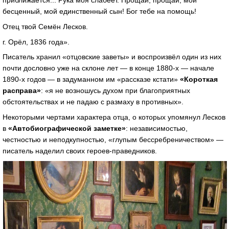
приближается... Рука моя слабеет. Прощай, прощай, мой
бесценный, мой единственный сын! Бог тебе на помощь!
Отец твой Семён Лесков.
г. Орёл, 1836 года».
Писатель хранил «отцовские заветы» и воспроизвёл один из них
почти дословно уже на склоне лет — в конце 1880-х — начале
1890-х годов — в задуманном им «рассказе кстати»
«Короткая
расправа»
: «я не возношусь духом при благоприятных
обстоятельствах и не падаю с размаху в противных».
Некоторыми чертами характера отца, о которых упомянул Лесков
в
«Автобиографической заметке»
: независимостью,
честностью и неподкупностью, «глупым бессребреничеством» —
писатель наделил своих героев-праведников.