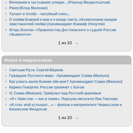
Вечерами в застывших улицах... (Роальд Мандельштам)
Ржев (Влад Маленко)
Талант и Злоба – пагубный союз...
О любви Божией к нам и о конце света, объявленном концом
христианской любви (Архимандрит Иакинф (Унчуляк)
Игорь Волгин: «Пророчества Достоевского о судьбе России
сбываются»
1 из 10
→
Новое в медиагалерее
Святыни Руси. Сергей Марнов
Граждане Русского мира - Архимандрит Савва (Мажуко)
Как узнать волю Божию обо мне? Архимандрит Савва (Мажуко)
Каринэ Геворгян. Россия граничит с Богом
О. Савва (Мажуко). Трибунал над Русской церковью
«Я с Христом — как в танке». Парсуна писателя Яна Таксюра
«И глас мой услышат…» – фильм о митрополите Черкасском и
Каневском Феодосии
1 из 10
→