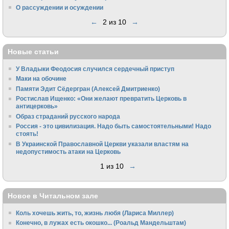
О рассуждении и осуждении
←
2 из 10
→
Новые статьи
У Владыки Феодосия случился сердечный приступ
Маки на обочине
Памяти Эдит Сёдергран (Алексей Дмитриенко)
Ростислав Ищенко: «Они желают превратить Церковь в
антицерковь»
Образ страданий русского народа
Россия - это цивилизация. Надо быть самостоятельными! Надо
стоять!
В Украинской Православной Церкви указали властям на
недопустимость атаки на Церковь
1 из 10
→
Новое в Читальном зале
Коль хочешь жить, то, жизнь любя (Лариса Миллер)
Конечно, в лужах есть окошко... (Роальд Мандельштам)