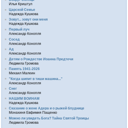
Илья Криштул
Царской Семье
Надежда Кушкова
Зовут... зовут они меня
Надежда Кушкова
Первый луч
Александр Конопля
Сосед
Александр Конопля
Ад
Александр Конопля
Детям о Рождестве Иоанна Предтечи
Людмила Громова
Память 1941-2026
Михаил Малеин
"Когда шипит в тиши машина..."
Александр Конопля
Снег
Александр Конопля
НАШИМ ВОИНАМ
Надежда Кушкова
Сказание о жене Адера и о рыжей блуднице
Монахиня Евфимия Пащенко
Можно ли увидеть Бога? Тайна Святой Троицы
Людмила Громова