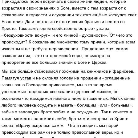
Приходилось порой встречать в своей жизни людей, которые
возрастая в своих знаниях о Боге, вместе с тем возрастают к
сожалению в гордости и осуждении тех кого ещё не коснулся свет
Евангелия. Да и не только их но и своих братьев и сестер во
Христе. Таковым людям свойственно острые чувства
«бездуховности вокруг» и его личной «духовности». От чего это
происходит? К сожалению множество тому причин, которые всем
известны и не требуют перечисления. Представляется самая
важная из них, - это потеря живой веры, несмотря на
приобретение все больших знаний о Боге и Церкви.
Мы всё больше становимся похожими на книжников и фарисеев.
Памятуя устав и не склоняя голову на прошении «оглашенные
главы ваша Господеви приклоните», мы в то же время
увлекаемые гордостью «всезнания церковной жизни», не
осознаем что находимся намного ниже оглашенных. Мы склонны
любого человека осудить и назвать «болящим» или «больным»,
забыв о заповедях братолюбия и не осуждения. Так и хочется в
такие моменты напомнить себе, братьям и сестрам во Христе
слова: «Врачу исцелися сам!». Что и говорить мы порой
превосходим все рамки не только православной веры, но и