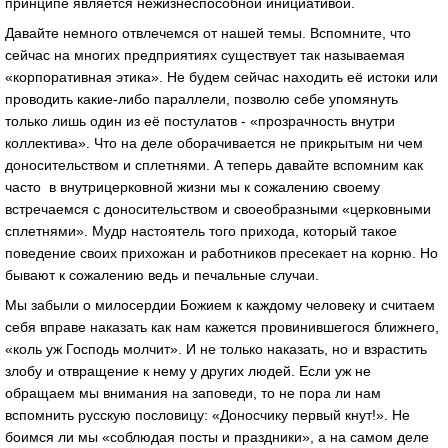
принципе является нежизнеспособной инициативой.
Давайте немного отвлечемся от нашей темы. Вспомните, что
сейчас на многих предприятиях существует так называемая
«корпоративная этика». Не будем сейчас находить её истоки или
проводить какие-либо параллели, позволю себе упомянуть
только лишь один из её постулатов - «прозрачность внутри
коллектива». Что на деле оборачивается не прикрытым ни чем
доносительством и сплетнями. А теперь давайте вспомним как
часто в внутрицерковной жизни мы к сожалению своему
встречаемся с доносительством и своеобразными «церковными
сплетнями». Мудр настоятель того прихода, который такое
поведение своих прихожан и работников пресекает на корню. Но
бывают к сожалению ведь и печальные случаи.
Мы забыли о милосердии Божием к каждому человеку и считаем
себя вправе наказать как нам кажется провинившегося ближнего,
«коль уж Господь молчит». И не только наказать, но и взрастить
злобу и отвращение к нему у других людей. Если уж не
обращаем мы внимания на заповеди, то не пора ли нам
вспомнить русскую пословицу: «Доносчику первый кнут!». Не
боимся ли мы «соблюдая посты и праздники», а на самом деле