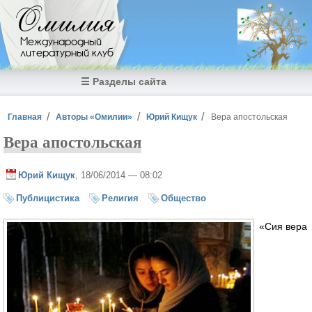
Перейти к основному содержанию
Омилия
Международный
литературный клуб
☰ Разделы сайта
Вы здесь
Главная
Авторы «Омилии»
Юрий Кищук
Вера апостольская
Вера апостольская
Юрий Кищук
, 18/06/2014 — 08:02
Публицистика
Религия
Общество
«Сия вера