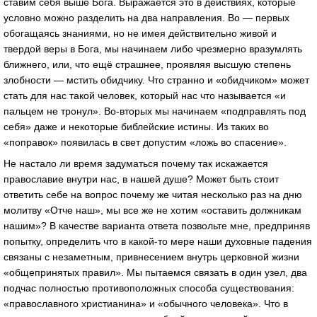
ставим себя выше Бога. Выражается это в действиях, которые
условно можно разделить на два направления. Во — первых
обогащаясь знаниями, но не имея действительно живой и
твердой веры в Бога, мы начинаем либо чрезмерно вразумлять
ближнего, или, что ещё страшнее, проявляя высшую степень
злобности — мстить обидчику. Что странно и «обидчиком» может
стать для нас такой человек, который нас что называется «и
пальцем не тронул». Во-вторых мы начинаем «подправлять под
себя» даже и некоторые библейские истины. Из таких во
«поправок» появилась в свет допустим «ложь во спасение».
Не настало ли время задуматься почему так искажается
православие внутри нас, в нашей душе? Может быть стоит
ответить себе на вопрос почему же читая несколько раз на дню
молитву «Отче наш», мы все же не хотим «оставить должникам
нашим»? В качестве варианта ответа позвольте мне, предприняв
попытку, определить что в какой-то мере наши духовные падения
связаны с незаметным, привнесением внутрь церковной жизни
«общепринятых правил». Мы пытаемся связать в один узел, два
подчас полностью противоположных способа существования:
«православного христианина» и «обычного человека». Что в