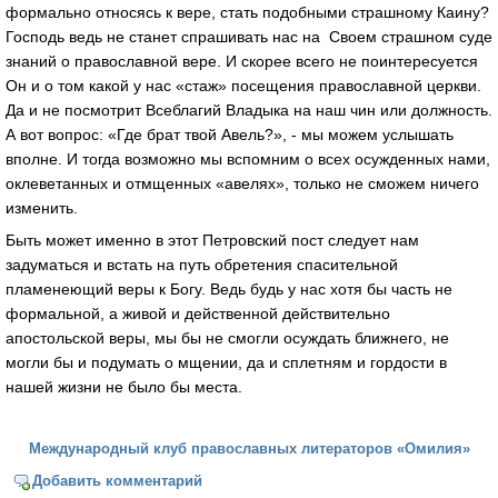
формально относясь к вере, стать подобными страшному Каину?
Господь ведь не станет спрашивать нас на Своем страшном суде
знаний о православной вере. И скорее всего не поинтересуется
Он и о том какой у нас «стаж» посещения православной церкви.
Да и не посмотрит Всеблагий Владыка на наш чин или должность.
А вот вопрос: «Где брат твой Авель?», - мы можем услышать
вполне. И тогда возможно мы вспомним о всех осужденных нами,
оклеветанных и отмщенных «авелях», только не сможем ничего
изменить.
Быть может именно в этот Петровский пост следует нам
задуматься и встать на путь обретения спасительной
пламенеющий веры к Богу. Ведь будь у нас хотя бы часть не
формальной, а живой и действенной действительно
апостольской веры, мы бы не смогли осуждать ближнего, не
могли бы и подумать о мщении, да и сплетням и гордости в
нашей жизни не было бы места.
Международный клуб православных литераторов «Омилия»
Добавить комментарий