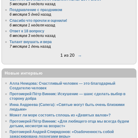
5 месяцев 3 недели
назад
Поздравление с праздником
6 месяцев 5 дней
назад
Спасибо что прочли и оценили!
6 месяцев 1 неделя
назад
Ответ к 18 вопросу
6 месяцев 3 недели
назад
Талант внушать и вера
7 месяцев 1 день
назад
1 из 20
→
Новые интервью
Алла Немцова: Счастливый человек — это благодарный
Создателю человек
Протоиерей Пётр Винник: Искушение — шанс сделать выбор в
сторону добра
Инна Андреева (Сапега): «Святые могут быть очень близкими
людьми»
Может ли море состоять сплошь из «Девятых валов»?
Протоиерей Пётр Винник: «Для любящего отца мы всегда будем
детьми, несмотря на возраст»
Протоиерей Андрей Спиридонов: «Озабоченность собой
замаскирована лозунгами веры»