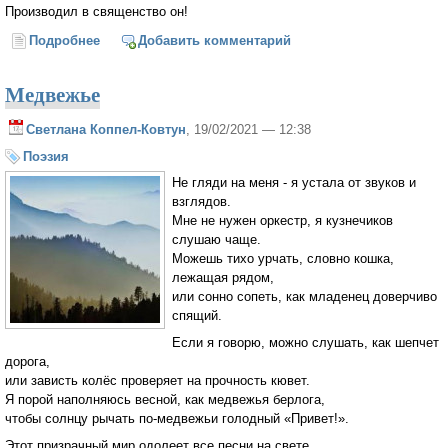
Производил в священство он!
Подробнее
о Хиротония
Добавить комментарий
Медвежье
Светлана Коппел-Ковтун
, 19/02/2021 — 12:38
Поэзия
Не гляди на меня - я устала от звуков и
взглядов.
Мне не нужен оркестр, я кузнечиков
слушаю чаще.
Можешь тихо урчать, словно кошка,
лежащая рядом,
или сонно сопеть, как младенец доверчиво
спящий.
Если я говорю, можно слушать, как шепчет
дорога,
или зависть колёс проверяет на прочность кювет.
Я порой наполняюсь весной, как медвежья берлога,
чтобы солнцу рычать по-медвежьи голодный «Привет!».
Этот призрачный мир одолеет все песни на свете,