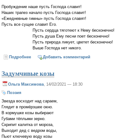
Пробуждение наше пусть Господа славит!
Наших трапез начало пусть Господа славит!
«Ежедневные гимны» пусть Господа славят!
Пусть все сущее славит Его.
Пусть сердца тяготеют к Нему бесконечно!
Пусть душа Ему песни поет бесконечно!
Пусть природа ликует, цветет бесконечно!
Выше Господа нет никого.
Подробнее
о Римскому христианскому поэту Аврелию
Добавить комментарий
Пруденцию Клементу (348 – 405)
Задумчивые козы
Ольга Максимова
, 14/02/2021 — 18:30
Поэзия
Звезда восходит над сараем,
Глядит в промёрзшее окно.
В кормушке козы выбирают
Губами тёплыми зерно.
Скрипит калитка от мороза,
Выходит дед с ведром воды,
Пьют ключевую воду козы