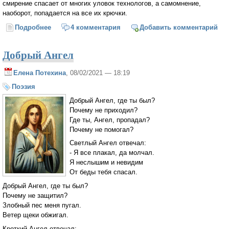
смирение спасает от многих уловок технологов, а самомнение,
наоборот, попадается на все их крючки.
Подробнее
о Кто со Христом, тот и прав — как это понять?
4 комментария
Добавить комментарий
Добрый Ангел
Елена Потехина
, 08/02/2021 — 18:19
Поэзия
Добрый Ангел, где ты был?
Почему не приходил?
Где ты, Ангел, пропадал?
Почему не помогал?
Светлый Ангел отвечал:
- Я все плакал, да молчал.
Я неслышим и невидим
От беды тебя спасал.
Добрый Ангел, где ты был?
Почему не защитил?
Злобный пес меня пугал.
Ветер щеки обжигал.
Кроткий Ангел отвечал: