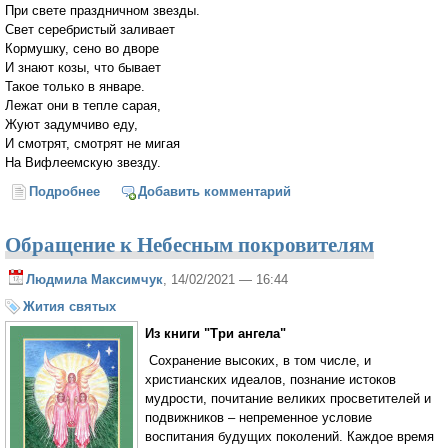
При свете праздничном звезды.
Свет серебристый заливает
Кормушку, сено во дворе
И знают козы, что бывает
Такое только в январе.
Лежат они в тепле сарая,
Жуют задумчиво еду,
И смотрят, смотрят не мигая
На Вифлеемскую звезду.
Подробнее
о Задумчивые козы
Добавить комментарий
Обращение к Небесным покровителям
Людмила Максимчук
, 14/02/2021 — 16:44
Жития святых
Из книги "Три ангела"
Сохранение высоких, в том числе, и
христианских идеалов, познание истоков
мудрости, почитание великих просветителей и
подвижников – непременное условие
воспитания будущих поколений. Каждое время