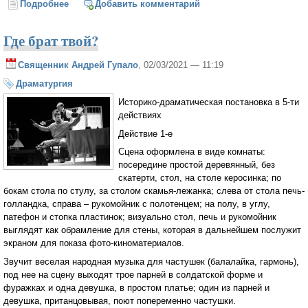
Подробнее
о Придет весна
Добавить комментарий
Где брат твой?
Священник Андрей Гупало
, 02/03/2021 — 11:19
Драматургия
Историко-драматическая постановка в 5-ти
действиях
Действие 1-е
Сцена оформлена в виде комнаты:
посередине простой деревянный, без
скатерти, стол, на столе керосинка; по
бокам стола по стулу, за столом скамья-лежанка; слева от стола печь-
голландка, справа – рукомойник с полотенцем; на полу, в углу,
патефон и стопка пластинок; визуально стол, печь и рукомойник
выглядят как обрамление для стены, которая в дальнейшем послужит
экраном для показа фото-киноматериалов.
Звучит веселая народная музыка для частушек (балалайка, гармонь),
под нее на сцену выходят трое парней в солдатской форме и
фуражках и одна девушка, в простом платье; один из парней и
девушка, пританцовывая, поют попеременно частушки.