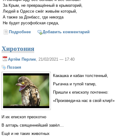
За Крым, не превращённый в крыматорий,
Людей в Одессе сжёг живьём который,
А также за Донбасс, где никогда
Не будет русофобская среда,
Подробнее
о Я санкций жду – за то, что всем народом...
Добавить комментарий
Хиротония
Артём Перлик
, 21/02/2021 — 17:40
Поэзия
Какашка и кабан толстенный,
Рыгачка и тупой тапир,
Пришли к епископу почтенно:
«Произведи-ка нас в свой клир!»
И их епископ преохотно
В алтарь священнейший завёл…
Ещё и не таких животных