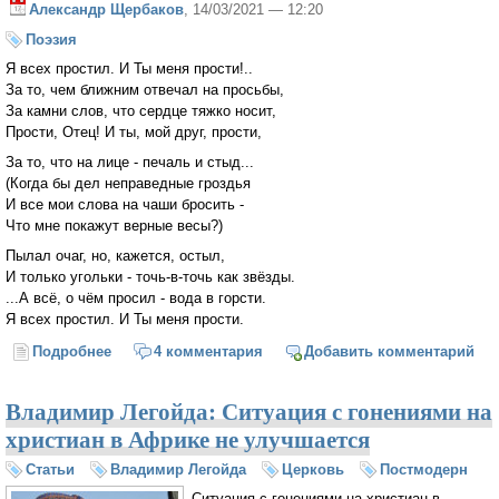
Александр Щербаков
, 14/03/2021 — 12:20
Поэзия
Я всех простил. И Ты меня прости!..
За то, чем ближним отвечал на просьбы,
За камни слов, что сердце тяжко носит,
Прости, Отец! И ты, мой друг, прости,
За то, что на лице - печаль и стыд...
(Когда бы дел неправедные гроздья
И все мои слова на чаши бросить -
Что мне покажут верные весы?)
Пылал очаг, но, кажется, остыл,
И только угольки - точь-в-точь как звёзды.
...А всё, о чём просил - вода в горсти.
Я всех простил. И Ты меня прости.
Подробнее
о в неделю об Адамовом изгнании
4 комментария
Добавить комментарий
Владимир Легойда: Ситуация с гонениями на
христиан в Африке не улучшается
Статьи
Владимир Легойда
Церковь
Постмодерн
Ситуация с гонениями на христиан в