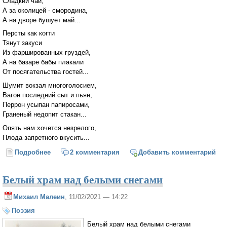
Сладкий чай,
А за околицей - смородина,
А на дворе бушует май...
Персты как когти
Тянут закуси
Из фаршированных груздей,
А на базаре бабы плакали
От посягательства гостей...
Шумит вокзал многоголосием,
Вагон последний сыт и пьян,
Перрон усыпан папиросами,
Граненый недопит стакан...
Опять нам хочется незрелого,
Плода запретного вкусить...
Подробнее
о Искажены простые истины...
2 комментария
Добавить комментарий
Белый храм над белыми снегами
Михаил Малеин
, 11/02/2021 — 14:22
Поэзия
Белый храм над белыми снегами