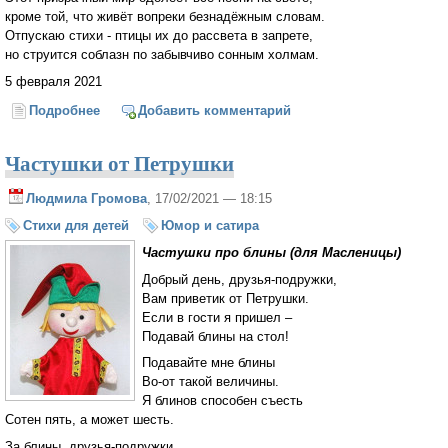
кроме той, что живёт вопреки безнадёжным словам.
Отпускаю стихи - птицы их до рассвета в запрете,
но струится соблазн по забывчиво сонным холмам.
5 февраля 2021
Подробнее
о Медвежье
Добавить комментарий
Частушки от Петрушки
Людмила Громова
, 17/02/2021 — 18:15
Стихи для детей
Юмор и сатира
Частушки про блины (для Масленицы)
Добрый день, друзья-подружки,
Вам приветик от Петрушки.
Если в гости я пришел –
Подавай блины на стол!
Подавайте мне блины
Во-от такой величины.
Я блинов способен съесть
Сотен пять, а может шесть.
За блины, друзья-подружки,