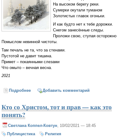
На высоком берегу реки.
Сумерки окутали туманом
Золотистых главок огоньки.
И как будто нет к тебе дорожки.
Снегом занесённые следы.
Проложи свою, ступая осторожно
Помыслом невинной чистоты.
Там печаль не та, что за стенами.
Пустотой не давит тишина.
Примет – покаянными слезами
Что омыто – вечная весна.
2021
Подробнее
о Белый храм над белыми снегами
Добавить комментарий
Кто со Христом, тот и прав — как это
понять?
Светлана Коппел-Ковтун
, 10/02/2021 — 18:45
Публицистика
Религия