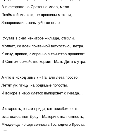
А в феврале на Сретенье мело, мело…
Позёмкой мелкою, не прошены метели,
Запорошили в ночь убогое село.
Укутав в снег нехитрое жилище, стихли.
Молчат, со всей почтённой ветхостью, ветра.
К окну, припав, смиренно в таинство проникли:
В Святом семействе кормит Мать Дитя с утра.
А что в исход зимы? - Начало лета просто.
Летят уж птицы на родимые погосты,
И вскоре в небо слёток выпорхнет с гнезда…
И старость, к нам придя, как неизбежность,
Благословляет Деву - Материнства нежность,
Младенца - Жертвенность Господнего Креста.