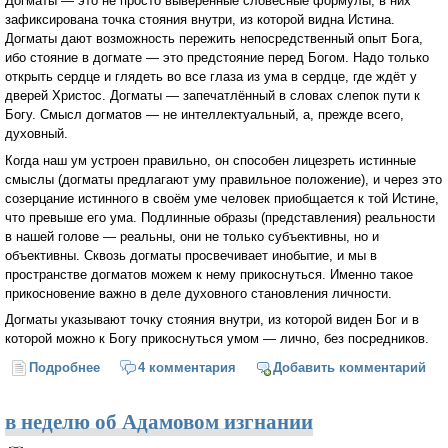
Догматы — это не просто выверенные словесные формулы, в них
зафиксирована точка стояния внутри, из которой видна Истина.
Догматы дают возможность пережить непосредственный опыт Бога,
ибо стояние в догмате — это предстояние перед Богом. Надо только
открыть сердце и глядеть во все глаза из ума в сердце, где ждёт у
дверей Христос. Догматы — запечатлённый в словах слепок пути к
Богу. Смысл догматов — не интеллектуальный, а, прежде всего,
духовный.
Когда наш ум устроен правильно, он способен лицезреть истинные
смыслы (догматы предлагают уму правильное положение), и через это
созерцание истинного в своём уме человек приобщается к той Истине,
что превыше его ума. Подлинные образы (представления) реальности
в нашей голове — реальны, они не только субъективны, но и
объективны. Сквозь догматы просвечивает инобытие, и мы в
пространстве догматов можем к нему прикоснуться. Именно такое
прикосновение важно в деле духовного становления личности.
Догматы указывают точку стояния внутри, из которой виден Бог и в
которой можно к Богу прикоснуться умом — лично, без посредников.
Подробнее
о Вечное мыслят вечным в себе
4 комментария
Добавить комментарий
в неделю об Адамовом изгнании