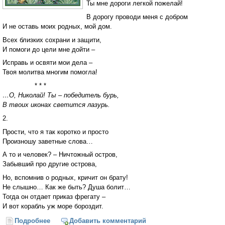
Ты мне дороги легкой пожелай!
В дорогу проводи меня с добром
И не оставь моих родных, мой дом.
Всех близких сохрани и защити,
И помоги до цели мне дойти –
Исправь и освяти мои дела –
Твоя молитва многим помогла!
* * *
…О, Николай! Ты – победитель бурь,
В твоих иконах светится лазурь.
2.
Прости, что я так коротко и просто
Произношу заветные слова…
А то и человек? – Ничтожный остров,
Забывший про другие острова,
Но, вспомнив о родных, кричит он брату!
Не слышно… Как же быть? Душа болит…
Тогда он отдает приказ фрегату –
И вот корабль уж море бороздит.
Подробнее
о Святитель Николай Мирликийский, чудотворец
Добавить комментарий