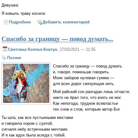
Девушка:
Я ковыль траву косила
Подробнее
о Где брат твой?
Добавить комментарий
Спасибо за границу — повод думать...
Светлана Коппел-Ковтун
, 27/02/2021 — 11:55
Поэзия
Спасибо за границу — повод думать
и, говоря, поменьше говорить.
Моих заборов нулевая сумма —
для всех дорог связующая нить.
Мой райский сон разгадан лишь отчасти,
никто не брал того, что взять не мог.
Как непогода, трудное всевластье
тех снов и слов, которым автор Бог.
Ты шла, как все пустынными местами
и говорила хором с суетой,
сигналя небу встречными мечтами.
И я как вдох была всегда с тобой.