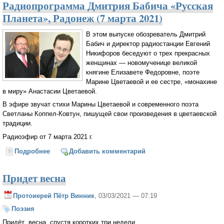
Радиопрограмма Дмитрия Бабича «Русская
Планета», Радонеж (7 марта 2021)
В этом выпуске обозреватель Дмитрий
Бабич и директор радиостанции Евгений
Никифоров беседуют о трех прекрасных
женщинах — новомученице великой
княгине Елизавете Федоровне, поэте
Марине Цветаевой и ее сестре, «монахине
в миру» Анастасии Цветаевой.
В эфире звучат стихи Марины Цветаевой и современного поэта
Светланы Коппел-Ковтун, пишущей свои произведения в цветаевской
традиции.
Радиоэфир от 7 марта 2021 г.
Подробнее
о Радиопрограмма Дмитрия Бабича «Русская
Добавить комментарий
Планета», Радонеж (7 марта 2021)
Придет весна
Протоиерей Пётр Винник
, 03/03/2021 — 07:19
Поэзия
Придёт весна, спустя коротких три недели,