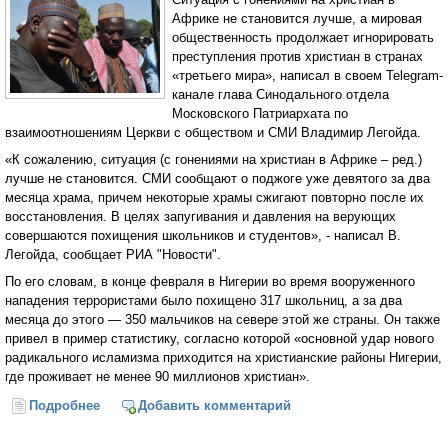
Африке не становится лучше, а мировая
общественность продолжает игнорировать
преступления против христиан в странах
«третьего мира», написал в своем Telegram-
канале глава Синодального отдела
Московского Патриархата по
взаимоотношениям Церкви с обществом и СМИ Владимир Легойда.
«К сожалению, ситуация (с гонениями на христиан в Африке – ред.)
лучше не становится. СМИ сообщают о поджоге уже девятого за два
месяца храма, причем некоторые храмы сжигают повторно после их
восстановления. В целях запугивания и давления на верующих
совершаются похищения школьников и студентов», - написал В.
Легойда, сообщает РИА "Новости".
По его словам, в конце февраля в Нигерии во время вооруженного
нападения террористами было похищено 317 школьниц, а за два
месяца до этого — 350 мальчиков на севере этой же страны. Он также
привел в пример статистику, согласно которой «основной удар нового
радикального исламизма приходится на христианские районы Нигерии,
где проживает не менее 90 миллионов христиан».
Подробнее
о Владимир Легойда: Ситуация с гонениями на
Добавить комментарий
христиан в Африке не улучшается