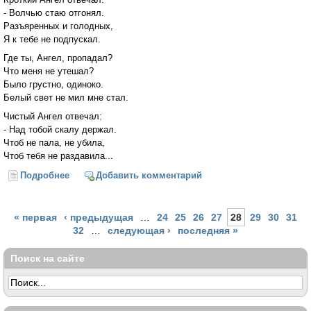
- Волчью стаю отгонял.
Разъяренных и голодных,
Я к тебе не подпускал.
Где ты, Ангел, пропадал?
Что меня не утешал?
Было грустно, одиноко.
Белый свет не мил мне стал.
Чистый Ангел отвечал:
- Над тобой скалу держал.
Чтоб не пала, не убила,
Чтоб тебя не раздавила...
Подробнее
о Добрый Ангел
Добавить комментарий
Страницы
« первая
‹ предыдущая
…
24
25
26
27
28
29
30
31
32
…
следующая ›
последняя »
Поиск на сайте