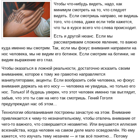
Чтобы что-нибудь видеть, надо, как
минимум смотреть на то, что следует
видеть. Если смотришь направо, не видишь
того, что слева, даже если тебе кажется,
что ты в курсе всего что слева происходит.
Есть и другой нюанс. Если мы
рассматриваем сложное явление, то важно
куда именно мы смотрим. Так, если мы фокус внимания направили на
нос человека, мы не видим его ботинок. Если смотрим на ботинки, не
видим выражение его глаз.
Чтобы оказаться в ложной реальности, достаточно исказить своим
вниманием, которое к тому же грамотно направляется
манипуляторами, акценты. Если вообразить себе человека, но фокус
внимания держать на его носу — человека не увидишь, но только его
нос. Только! И будешь уверен, что этот человек именно так выглядит,
забыв, что это ты сам на него так смотришь. Гений Гоголя
предупреждал нас об этом...
Технологии оболванивания построены зачастую на этом. Внимание
привлекается к чему-то незначительному, чтобы отвлечь внимание от
чего-то важного, что совершается незаметно. Или внушается иллюзия
всезнайства, когда человек на самом деле мало осведомлён. Но ему
кажется, что изучать тему незачем — и так всё понятно... Потому