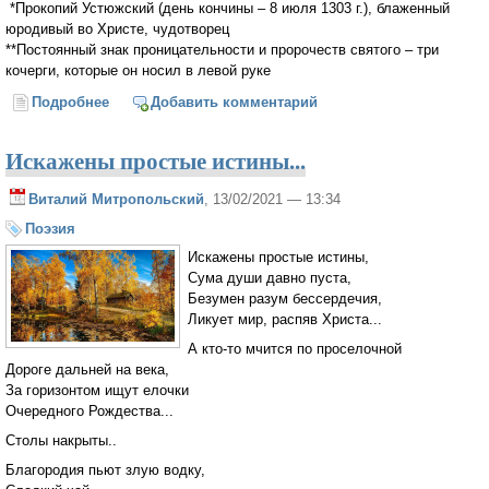
*Прокопий Устюжский (день кончины – 8 июля 1303 г.), блаженный
юродивый во Христе, чудотворец
**Постоянный знак проницательности и пророчеств святого – три
кочерги, которые он носил в левой руке
Подробнее
о Прокопий Устюжский, Христа ради юродивый
Добавить комментарий
Искажены простые истины...
Виталий Митропольский
, 13/02/2021 — 13:34
Поэзия
Искажены простые истины,
Сума души давно пуста,
Безумен разум бессердечия,
Ликует мир, распяв Христа...
А кто-то мчится по проселочной
Дороге дальней на века,
За горизонтом ищут елочки
Очередного Рождества...
Столы накрыты..
Благородия пьют злую водку,