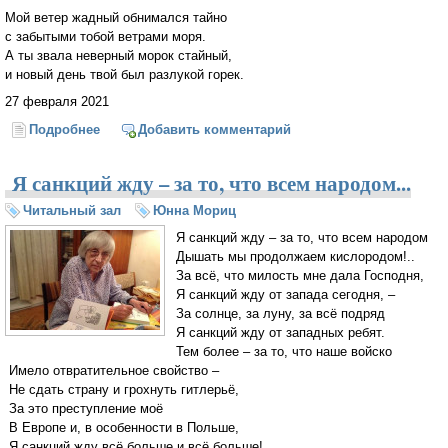
Мой ветер жадный обнимался тайно
с забытыми тобой ветрами моря.
А ты звала неверный морок стайный,
и новый день твой был разлукой горек.
27 февраля 2021
Подробнее
о Спасибо за границу — повод думать...
Добавить комментарий
Я санкций жду – за то, что всем народом...
Читальный зал
Юнна Мориц
Я санкций жду – за то, что всем народом
Дышать мы продолжаем кислородом!..
За всё, что милость мне дала Господня,
Я санкций жду от запада сегодня, –
За солнце, за луну, за всё подряд
Я санкций жду от западных ребят.
Тем более – за то, что наше войско
Имело отвратительное свойство –
Не сдать страну и грохнуть гитлерьё,
За это преступление моё
В Европе и, в особенности в Польше,
Я санкций жду всё больше и всё больше!