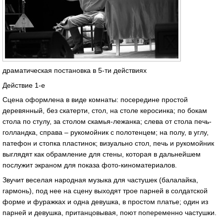
драматическая постановка в 5-ти действиях
Действие 1-е
Сцена оформлена в виде комнаты: посередине простой
деревянный, без скатерти, стол, на столе керосинка; по бокам
стола по стулу, за столом скамья-лежанка; слева от стола печь-
голландка, справа – рукомойник с полотенцем; на полу, в углу,
патефон и стопка пластинок; визуально стол, печь и рукомойник
выглядят как обрамление для стены, которая в дальнейшем
послужит экраном для показа фото-киноматериалов.
Звучит веселая народная музыка для частушек (балалайка,
гармонь), под нее на сцену выходят трое парней в солдатской
форме и фуражках и одна девушка, в простом платье; один из
парней и девушка, пританцовывая, поют попеременно частушки.