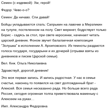
Семен (с издевкой): Хм, герой!
Федор: Чево-о-о?
Семен: Да ничаво. Спи давай!
Бойцы укладываются спать: Сапрыкин на лавочке а Мерзликин
на тулупе, постеленном на полу. Свет меркнет, бодрствует только
Борис - садясь за стол, при свете керосинки, начинает читать
царский дневник. Фоном звучит балалаечная композиция
"Золушка" в исполнении А. Архиповского. Из темноты раздаются
голоса государя, государыни и их дочерей (отрывки взяты из
дневников и писем Царской семьи).
Вел. Кнж. Ольга Николаевна
Здравствуй, дорогой дневник!
Это моя первая запись. И запись радостная. У нас в семье
счастье, наконец-то появился на свет долгожданный брат -
Алексей. Вся семья несказанно рада. Но больше всего рада
Россия, сегодня огромная толпа приветствовала маменьку с
Алексеем на руках…
Имп. Александра Федоровна