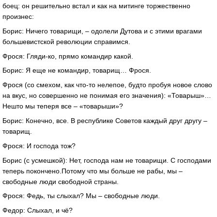
боец: он решительно встал и как на митинге торжественно
произнес:
Борис: Ничего товарищи, – одолели Дутова и с этими врагами
большевистской революции справимся.
Фрося: Гляди-ко, прямо командир какой.
Борис: Я еще не командир, товарищ… Фрося.
Фрося (со смехом, как что-то нелепое, будто пробуя новое слово
на вкус, но совершенно не понимая его значения): «Товарыш»…
Нешто мы теперя все – «товарыши»?
Борис: Конечно, все. В республике Советов каждый друг другу –
товарищ.
Фрося: И господа тож?
Борис (с усмешкой): Нет, господа нам не товарищи. С господами
теперь покончено.Потому что мы больше не рабы, мы –
свободные люди свободной страны.
Фрося: Федь, ты слыхал? Мы – свободные люди.
Федор: Слыхал, и чё?