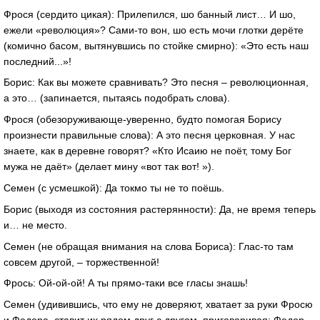
Фрося (сердито цикая): Прилепился, шо банный лист… И шо,
ежели «революция»? Сами-то вон, шо есть мочи глотки дерёте
(комично басом, вытянувшись по стойке смирно): «Это есть наш
последний...»!
Борис: Как вы можете сравнивать? Это песня – революционная,
а это… (запинается, пытаясь подобрать слова).
Фрося (обезоруживающе-уверенно, будто помогая Борису
произнести правильные слова): А это песня церковная. У нас
знаете, как в деревне говорят? «Кто Исаию не поёт, тому Бог
мужа не даёт» (делает мину «вот так вот! »).
Семен (с усмешкой): Да токмо ты не то поёшь.
Борис (выходя из состояния растерянности): Да, не время теперь
и… не место.
Семен (не обращая внимания на слова Бориса): Глас-то там
совсем другой, – торжественной!
Фрось: Ой-ой-ой! А ты прямо-таки все гласы знашь!
Семен (удивившись, что ему не доверяют, хватает за руки Фросю