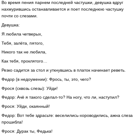
Во время пения парнем последней частушки, девушка вдруг
нахмурившись останавливается и поет последнюю частушку
почти со слезами.
Девушка:
Я любила четверых,
Тебя, залёта, пятого,
Никого так не любила,
Как тебя, проклятого…
Резко садится за стол и уткнувшись в платок начинает реветь.
Федор (в недоумении): Фрось, ты, это, чего?
Фрося (сквозь слезы): Уйди!
Федор: Ачё я такого сделал-то? На ногу, что ли, наступил?
Фрося: Уйди, окаянный!
Федор: Вот тебе здрасьте: веселились-хороводились, ажна слеза
прошибла!
Фрося: Дурак ты, Федька!