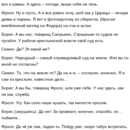
все и равны. А здесь – погоди, выше себе не лезь.
Фрося: Ну и пусть. А я все равно хочу, шоб как у Царицы – четыре
девки и парень. Я вот и фотокарточку их сберегла, (бросая
влюбленный взгляд на Федора) на сча-а-астье.
Борис: А вы нас, товарищ Сапрыкин, Страшным-то судом не
пугайте. У рабоче-крестьянской власти свой суд есть.
Семен: Да? Эт какой же?
Борис: Народный – самый справедливый суд на земле. Или вы со
мной не согласны?
Семен: То, что на земле-то? Да не-е-е, – согласен, конечно. Я и
сам из крестьян, известное дело…
Борис: А вы бы, товарищ Фрося, шли уже себе. У нас здесь, как
ни как, служба.
Фрося: Угу. Как сало наше кушать, так милости просим.
Борис (смущаясь): Да нет. За провиант, конечно, спасибо, но…
поймите…
Фрося: Да чё уж там, ладно-ть. Пойду ужо: скоро табун встречать,