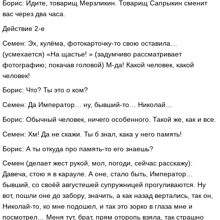
Борис: Идите, товарищ Мерзликин. Товарищ Сапрыкин сменит
вас через два часа.
Действие 2-е
Семен: Эх, кулёма, фотокарточку-то свою оставила…
(усмехается) «На щастье! » (задумчиво рассматривает
фотографию; покачав головой) М-да! Какой человек, какой
человек!
Борис: Что? Ты это о ком?
Семен: Да Император… ну, бывший-то… Николай…
Борис: Обычный человек, ничего особенного. Такой же, как и все.
Семен: Хм! Да не скажи. Ты б знал, кака у него память!
Борис: А ты откуда про память-то его знаешь?
Семен (делает жест рукой, мол, погоди, сейчас расскажу):
Давеча, стою я в карауле. А оне, стало быть, Император…
бывший, со своёй августешей супружницей прогуливаются. Ну
вот, пошли оне до забору, значить, а как назад вертались, так он,
Николай-то, ко мне подошел, и так это зорко в глаза мне и
посмотрел… Меня тут, брат, прям оторопь взяла, так страшно