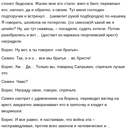
стонет, бедолага. Жалко мне его стало: взял я бинт, перевязал
его, напоил, да и обратно, к своим. Тут меня господин
подпоручик и встренул… (шевелит рукой подбородок) по-нашему.
Я говорить, шпиёнов не потерплю. (со смехом)А какой же я
шпиён? Ну, шо тут скажешь, – посадили, судить хотели. Потом
разобрались и вот… (достает из кармана георгиевский крест)
наградили.
Борис: Ну вот, а ты говорил: «не братья».
Семен: Так, э-э-э… все мы братья… во Христе!
Борис: Хм… Да… Только вы, товарищ Сапрыкин, спрячьте лучше
­это.
Семен: Чаво?
Борис: Награду свою, говорю, спрячьте.
Семен смотрит с удивлением на Бориса, переводит взгляд на
крест, аккуратно заворачивает его в тряпочку и кладет в
вещмешок.
Борис: И все равно, я настаиваю, что война эта –
несправедливая, против всех законов и человеческих и…