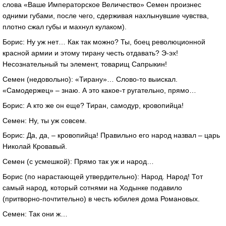
слова «Ваше Императорское Величество» Семен произнес
одними губами, после чего, сдерживая нахлынувшие чувства,
плотно сжал губы и махнул кулаком).
Борис: Ну уж нет… Как так можно? Ты, боец революционной
красной армии и этому тирану честь отдавать? Э-эх!
Несознательный ты элемент, товарищ Сапрыкин!
Семен (недовольно): «Тирану»… Слово-то выискал.
«Самодержец» – знаю. А это какое-т ругательно, прямо…
Борис: А кто же он еще? Тиран, самодур, кровопийца!
Семен: Ну, ты уж совсем.
Борис: Да, да, – кровопийца! Правильно его народ назвал – царь
Николай Кровавый.
Семен (с усмешкой): Прямо так уж и народ…
Борис (по нарастающей утвердительно): Народ. Народ! Тот
самый народ, который сотнями на Ходынке подавило
(притворно-почтительно) в честь юбилея дома Романовых.
Семен: Так они ж…