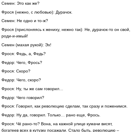
Семен: Это как же?
Фрося (нежно, с любовью): Дурачок.
Семен: Не одно и то-ж?
Фрося (прислоняясь к жениху, нежно так): Не, дурачок-то он свой,
роди-и-имый!
Семен (махая рукой): Эх!
Фрося: Федь, а, Федь?
Федор: Чего, Фрось?
Фрося: Скоро?
Федор: Чего, скоро?
Фрося: Ну, ты же сам говорил…
Федор: Чего говорил?
Фрося: Говорил, как революцию сделам, так сразу и поженимся.
Федор: Ну да, говорил. Только… рано еще, Фрось.
Фрося: Чё рано-то? Вона, на кажной улице кумачи висят,
богатеев всех в кутузку посажали. Стало быть, революцию –