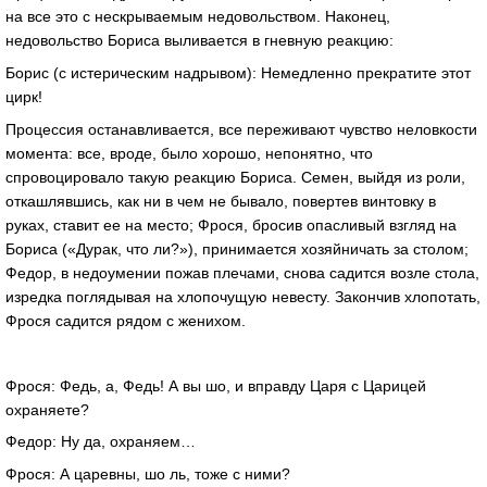
на все это с нескрываемым недовольством. Наконец,
недовольство Бориса выливается в гневную реакцию:
Борис (с истерическим надрывом): Немедленно прекратите этот
цирк!
Процессия останавливается, все переживают чувство неловкости
момента: все, вроде, было хорошо, непонятно, что
спровоцировало такую реакцию Бориса. Семен, выйдя из роли,
откашлявшись, как ни в чем не бывало, повертев винтовку в
руках, ставит ее на место; Фрося, бросив опасливый взгляд на
Бориса («Дурак, что ли?»), принимается хозяйничать за столом;
Федор, в недоумении пожав плечами, снова садится возле стола,
изредка поглядывая на хлопочущую невесту. Закончив хлопотать,
Фрося садится рядом с женихом.
Фрося: Федь, а, Федь! А вы шо, и вправду Царя с Царицей
охраняете?
Федор: Ну да, охраняем…
Фрося: А царевны, шо ль, тоже с ними?