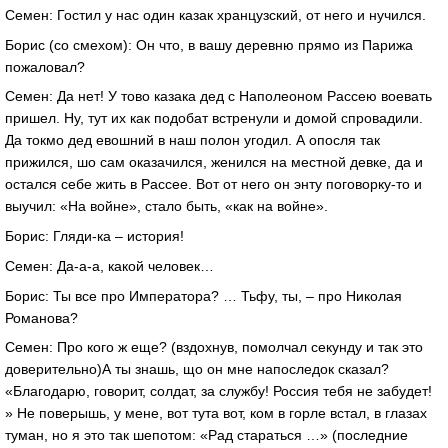
Семен: Гостил у нас один казак хранцузский, от него и нучился.
Борис (со смехом): Он что, в вашу деревню прямо из Парижа
пожаловал?
Семен: Да нет! У тово казака дед с Наполеоном Рассею воевать
пришел. Ну, тут их как подобат встренули и домой спровадили.
Да токмо дед евошний в наш полон угодил. А опосля так
прижился, шо сам оказачился, женился на местной девке, да и
остался себе жить в Рассее. Вот от него он энту поговорку-то и
выучил: «На войне», стало быть, «как на войне».
Борис: Гляди-ка – история!
Семен: Да-а-а, какой человек…
Борис: Ты все про Императора? … Тьфу, ты, – про Николая
Романова?
Семен: Про кого ж еще? (вздохнув, помолчал секунду и так это
доверительно)А ты знашь, що он мне напоследок сказал?
«Благодарю, говорит, солдат, за службу! Россия тебя не забудет!
» Не поверышь, у мене, вот тута вот, ком в горле встал, в глазах
туман, но я это так шепотом: «Рад стараться …» (последние