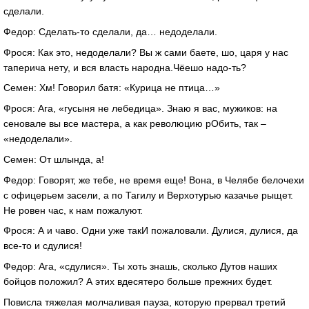
сделали.
Федор: Сделать-то сделали, да… недоделали.
Фрося: Как это, недоделали? Вы ж сами баете, шо, царя у нас
таперича нету, и вся власть народна.Чёешо надо-ть?
Семен: Хм! Говорил батя: «Курица не птица…»
Фрося: Ага, «гусыня не лебедица». Знаю я вас, мужиков: на
сеновале вы все мастера, а как революцию рОбить, так –
«недоделали».
Семен: От шлында, а!
Федор: Говорят, же тебе, не время еще! Вона, в Челябе белочехи
с офицерьем засели, а по Тагилу и Верхотурью казачье рыщет.
Не ровен час, к нам пожалуют.
Фрося: А и чаво. Одни уже такИ пожаловали. Дулися, дулися, да
все-то и сдулися!
Федор: Ага, «сдулися». Ты хоть знашь, сколько Дутов наших
бойцов положил? А этих вдесятеро больше прежних будет.
Повисла тяжелая молчаливая пауза, которую прервал третий