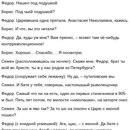
Федор: Нашел под подушкой.
Борис: Под чьей подушкой?
Федор: Царевишна одна прятала. Анастасия Николаевна, кажись.
Борис: И что, вы это читали?
Федор: Да, куды уж мне? Вам принес, – может там чё-нибудь
контрреволюционное!
Борис: Хорошо… Спасибо…. Я посмотрю.
Семен (расположившись на ночлег): Скажи мне, Федор, брат ты
мой во Христе, ты ж у нас родом из Петербурга?
Федор (сооружает себе лежанку): Ну да, – путиловские мы.
Семен: И батя у тебя, говоришь, настояшшый рыволюцонер.
Федор: Самый что ни на есть, один из первых стачечников в 905-
м был. Пять лет потом, по милости «николашки», на каторге гнил.
Семен: За шо ж яво так? За то шо на поклон к Царю с иконой
пошел?
Федор (с ехидной усмешкой): Ага, щас, – с иконой. Да батя с
братьями всю ночь бомбы рядили, да пистолеты чистили.