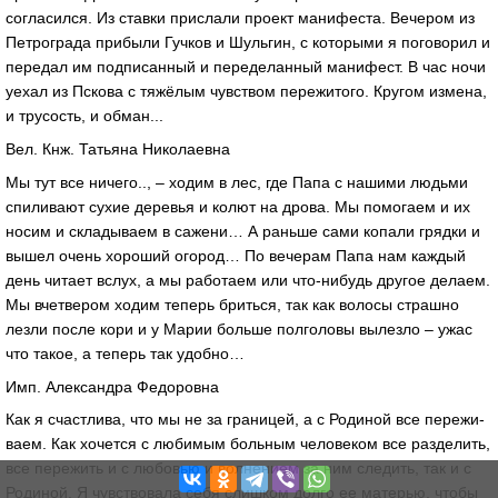
согласился. Из ставки прислали проект манифеста. Вечером из
Петрограда прибыли Гучков и Шульгин, с которыми я поговорил и
передал им подписанный и переделанный манифест. В час ночи
уехал из Пскова с тяжёлым чувством пережитого. Кругом измена,
и трусость, и обман...
Вел. Кнж. Татьяна Николаевна
Мы тут все ничего.., – ходим в лес, где Папа с нашими людьми
спиливают сухие деревья и колют на дрова. Мы помогаем и их
носим и складываем в сажени… А раньше сами копали грядки и
вышел очень хороший огород… По вечерам Папа нам каждый
день читает вслух, а мы работаем или что-нибудь другое делаем.
Мы вчетвером ходим теперь бриться, так как волосы страшно
лезли после кори и у Марии больше полголовы вылезло – ужас
что такое, а теперь так удобно…
Имп. Александра Федоровна
Как я счаст­ли­ва, что мы не за гра­ни­цей, а с Ро­ди­ной все пе­ре­жи­
ва­ем. Как хо­чет­ся с лю­би­мым боль­ным че­ло­ве­ком все раз­де­лить,
все пе­ре­жить и с лю­бо­вью и вол­не­ни­ем за ним сле­дить, так и с
Ро­ди­ной. Я чув­ство­ва­ла се­бя слиш­ком дол­го ее ма­те­рью, чтобы