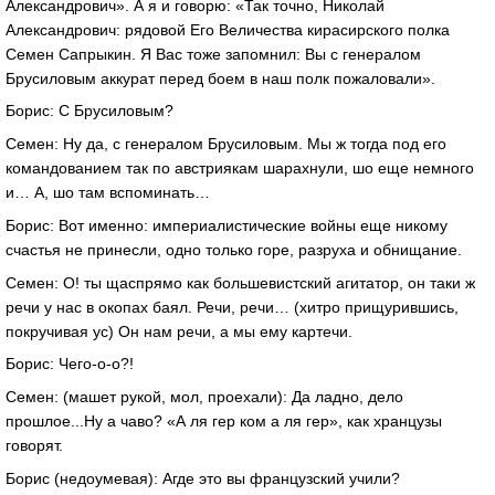
Александрович». А я и говорю: «Так точно, Николай
Александрович: рядовой Его Величества кирасирского полка
Семен Сапрыкин. Я Вас тоже запомнил: Вы с генералом
Брусиловым аккурат перед боем в наш полк пожаловали».
Борис: С Брусиловым?
Семен: Ну да, с генералом Брусиловым. Мы ж тогда под его
командованием так по австриякам шарахнули, шо еще немного
и… А, шо там вспоминать…
Борис: Вот именно: империалистические войны еще никому
счастья не принесли, одно только горе, разруха и обнищание.
Семен: О! ты щаспрямо как большевистский агитатор, он таки ж
речи у нас в окопах баял. Речи, речи… (хитро прищурившись,
покручивая ус) Он нам речи, а мы ему картечи.
Борис: Чего-о-о?!
Семен: (машет рукой, мол, проехали): Да ладно, дело
прошлое...Ну а чаво? «А ля гер ком а ля гер», как хранцузы
говорят.
Борис (недоумевая): Агде это вы французский учили?