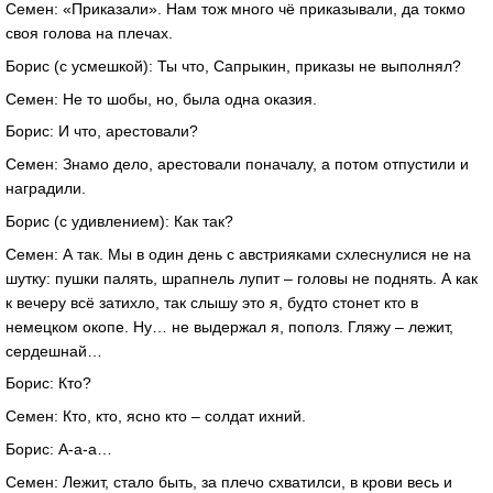
Семен: «Приказали». Нам тож много чё приказывали, да токмо
своя голова на плечах.
Борис (с усмешкой): Ты что, Сапрыкин, приказы не выполнял?
Семен: Не то шобы, но, была одна оказия.
Борис: И что, арестовали?
Семен: Знамо дело, арестовали поначалу, а потом отпустили и
наградили.
Борис (с удивлением): Как так?
Семен: А так. Мы в один день с австрияками схлеснулися не на
шутку: пушки палять, шрапнель лупит – головы не поднять. А как
к вечеру всё затихло, так слышу это я, будто стонет кто в
немецком окопе. Ну… не выдержал я, пополз. Гляжу – лежит,
сердешнай…
Борис: Кто?
Семен: Кто, кто, ясно кто – солдат ихний.
Борис: А-а-а…
Семен: Лежит, стало быть, за плечо схватилси, в крови весь и