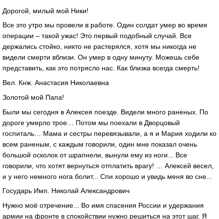
Дорогой, милый мой Ники!
Все это утро мы провели в работе. Один солдат умер во время
операции – такой ужас! Это первый подобный случай. Все
держались стойко, никто не растерялся, хотя мы никогда не
видели смерти вблизи. Он умер в одну минуту. Можешь себе
представить, как это потрясло нас. Как близка всегда смерть!
Вел. Кнж. Анастасия Николаевна
Золотой мой Папа!
Были мы сегодня в Алексея поезде. Видели много раненых. По
дороге умерло трое… Потом мы поехали в Дворцовый
госпиталь… Мама и сестры перевязывали, а я и Мария ходили ко
всем раненым, с каждым говорили, один мне показал очень
большой осколок от шрапнели, вынули ему из ноги... Все
говорили, что хотят вернуться отплатить врагу! … Алексей весел,
и у него немного нога болит... Спи хорошо и увидь меня во сне...
Государь Имп. Николай Александрович
Нужно моё отречение... Во имя спасения России и удержания
армии на фронте в спокойствии нужно решиться на этот шаг. Я