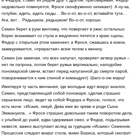
и Федора, ставит их рядом друг с другом, приговаривая; Федор
недовольно повинуется, Фрося сконфуженно хихикает): А ну-ка,
голубки, идить, идить сюды… Во-о-от, во-о-от, вставайте тута…
Ага, вот… Рядышком, рядышком! Во-о-от, хорошо.
Семен берет в руки винтовку, что повергает в ужас остальных:
Борис вскакивает со стула и медленно пятится к краю сцены,
Федор с открытым ртом каменеет, а Фрося, сжавшись в комок,
зажмуривается, «прирастая» всем телом к жениху.
Семен (не замечая, что всех напугал, проверяет затвор ружья –
нет ли патрона, потом берет ружье вертикально, наподобие
пономарской свечи, встает перед напуганной до смерти парой,
поворачивается к ним спиной и командует): Шаго-о-ом марш!
Имитируя ту часть венчания, где молодые идут вокруг аналоя,
Семен, представляющий собой пономаря, сделав страшно
серьезное лицо, ведет за собой Федора и Фросю, голося, что
есть мочи: «Исаие, ликуй, Дева име во чреве и роди Сына
Эммануила…» Фрося страшно довольная таким поворотом дела,
с улыбкой до ушей, едва сдерживая смех, и Федор, подыгрывая
невесте, важно выступают вслед за гудящим «Исаию» Семеном.
Процессия следует вокруг стола, мимо Бориса, который смотрит