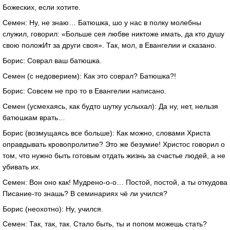
Божеских, если хотите.
Семен: Ну, не знаю… Батюшка, шо у нас в полку молебны
служил, говорил: «Больше сея любве никтоже имать, да кто душу
свою положИт за други своя». Так, мол, в Евангелии и сказано.
Борис: Соврал ваш батюшка.
Семен (с недоверием): Как это соврал? Батюшка?!
Борис: Совсем не про то в Евангелии написано.
Семен (усмехаясь, как будто шутку услыхал): Да ну, нет, нельзя
батюшкам врать…
Борис (возмущаясь все больше): Как можно, словами Христа
оправдывать кровопролитие? Это же безумие! Христос говорил о
том, что нужно быть готовым отдать жизнь за счастье людей, а не
убивать их.
Семен: Вон оно как! Мудрено-о-о… Постой, постой, а ты откудова
Писание-то знашь? В семинариях чё ли учился?
Борис (неохотно): Ну, учился.
Семен: Так, так, так. Стало быть, ты и попом можешь стать?