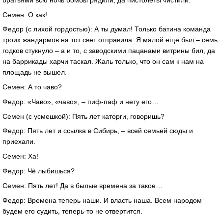
Семен: О как!
Федор (с лихой гордостью): А ты думал! Только батина команда
троих жандармов на тот свет отправила. Я малой еще был – семь
годков стукнуло – а и то, с заводскими пацанами витрины бил, да
на баррикады харчи таскал. Жаль только, что он сам к нам на
площадь не вышел.
Семен: А то чаво?
Федор: «Чаво», «чаво», – пиф-паф и нету его…
Семен (с усмешкой): Пять лет каторги, говоришь?
Федор: Пять лет и ссылка в Сибирь, – всей семьей сюды и
приехали.
Семен: Ха!
Федор: Чё лыбишься?
Семен: Пять лет! Да в былые времена за такое…
Федор: Времена теперь наши. И власть наша. Всем народом
будем его судить, теперь-то не отвертится.