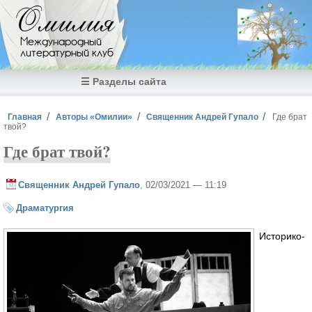
Перейти к основному содержанию
Омилия
Международный
литературный клуб
☰ Разделы сайта
Вы здесь
Главная
Авторы «Омилии»
Священник Андрей Гупало
Где брат
твой?
Где брат твой?
Священник Андрей Гупало
, 02/03/2021 — 11:19
Драматургия
Историко-