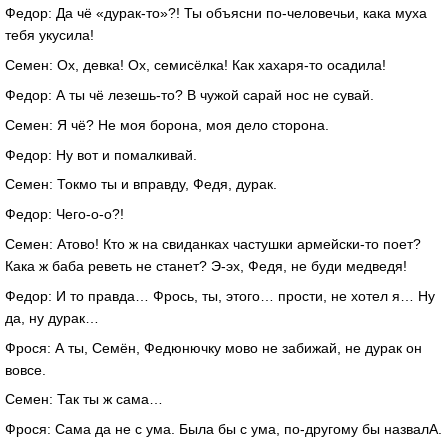
Федор: Да чё «дурак-то»?! Ты объясни по-человечьи, кака муха
тебя укусила!
Семен: Ох, девка! Ох, семисёлка! Как хахаря-то осадила!
Федор: А ты чё лезешь-то? В чужой сарай нос не сувай.
Семен: Я чё? Не моя борона, моя дело сторона.
Федор: Ну вот и помалкивай.
Семен: Токмо ты и вправду, Федя, дурак.
Федор: Чего-о-о?!
Семен: Атово! Кто ж на свиданках частушки армейски-то поет?
Кака ж баба реветь не станет? Э-эх, Федя, не буди медведя!
Федор: И то правда… Фрось, ты, этого… прости, не хотел я… Ну
да, ну дурак…
Фрося: А ты, Семён, Федюнючку мово не забижай, не дурак он
вовсе.
Семен: Так ты ж сама…
Фрося: Сама да не с ума. Была бы с ума, по-другому бы назвалА.