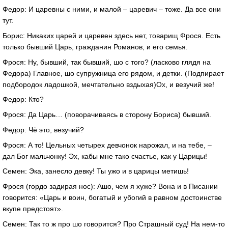
Федор: И царевны с ними, и малой – царевич – тоже. Да все они
тут.
Борис: Никаких царей и царевен здесь нет, товарищ Фрося. Есть
только бывший Царь, гражданин Романов, и его семья.
Фрося: Ну, бывший, так бывший, шо с того? (ласково глядя на
Федора) Главное, шо супружница его рядом, и детки. (Подпирает
подбородок ладошкой, мечтательно вздыхая)Ох, и везучий же!
Федор: Кто?
Фрося: Да Царь… (поворачиваясь в сторону Бориса) бывший.
Федор: Чё это, везучий?
Фрося: А то! Цельных четырех девчонок нарожал, и на тебе, –
дал Бог мальчонку! Эх, кабы мне тако счастье, как у Царицы!
Семен: Эка, занесло девку! Ты ужо и в царицы метишь!
Фрося (гордо задирая нос): Ашо, чем я хуже? Вона и в Писании
говорится: «Царь и воин, богатый и убогий в равном достоинстве
вкупе предстоят».
Семен: Так то ж про шо говорится? Про Страшный суд! На нем-то