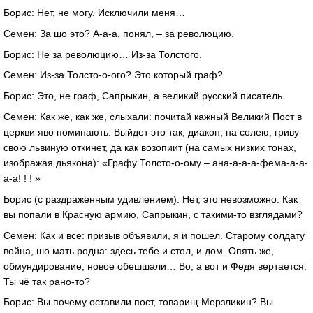
Борис: Нет, не могу. Исключили меня…
Семен: За шо это? А-а-а, понял, – за революцию.
Борис: Не за революцию… Из-за Толстого.
Семен: Из-за Толсто-о-ого? Это который граф?
Борис: Это, не граф, Сапрыкин, а великий русский писатель.
Семен: Как же, как же, слыхали: почитай кажный Великий Пост в
церкви яво поминають. Выйдет это так, диакон, на солею, гриву
свою львиную откинет, да как возопиит (на самых низких тонах,
изображая дьякона): «Графу Толсто-о-ому – ана-а-а-а-фема-а-а-
а-а! ! ! »
Борис (с раздраженным удивлением): Нет, это невозможно. Как
вы попали в Красную армию, Сапрыкин, с такими-то взглядами?
Семен: Как и все: призыв объявили, я и пошел. Старому солдату
война, шо мать родна: здесь тебе и стол, и дом. Опять же,
обмундирование, новое обешшали… Во, а вот и Федя вертается.
Ты чё так рано-то?
Борис: Вы почему оставили пост, товарищ Мерзликин? Вы