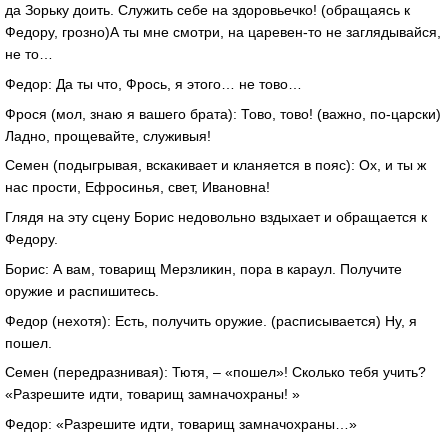
да Зорьку доить. Служить себе на здоровьечко! (обращаясь к
Федору, грозно)А ты мне смотри, на царевен-то не заглядывайся,
не то…
Федор: Да ты что, Фрось, я этого… не тово…
Фрося (мол, знаю я вашего брата): Тово, тово! (важно, по-царски)
Ладно, прощевайте, служивыя!
Семен (подыгрывая, вскакивает и кланяется в пояс): Ох, и ты ж
нас прости, Ефросинья, свет, Ивановна!
Глядя на эту сцену Борис недовольно вздыхает и обращается к
Федору.
Борис: А вам, товарищ Мерзликин, пора в караул. Получите
оружие и распишитесь.
Федор (нехотя): Есть, получить оружие. (расписывается) Ну, я
пошел.
Семен (передразнивая): Тютя, – «пошел»! Сколько тебя учить?
«Разрешите идти, товарищ замначохраны! »
Федор: «Разрешите идти, товарищ замначохраны…»