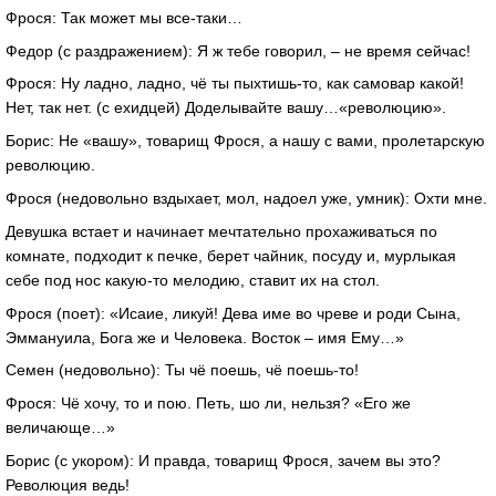
Фрося: Так может мы все-таки…
Федор (с раздражением): Я ж тебе говорил, – не время сейчас!
Фрося: Ну ладно, ладно, чё ты пыхтишь-то, как самовар какой!
Нет, так нет. (с ехидцей) Доделывайте вашу…«революцию».
Борис: Не «вашу», товарищ Фрося, а нашу с вами, пролетарскую
революцию.
Фрося (недовольно вздыхает, мол, надоел уже, умник): Охти мне.
Девушка встает и начинает мечтательно прохаживаться по
комнате, подходит к печке, берет чайник, посуду и, мурлыкая
себе под нос какую-то мелодию, ставит их на стол.
Фрося (поет): «Исаие, ликуй! Дева име во чреве и роди Сына,
Эммануила, Бога же и Человека. Восток – имя Ему…»
Семен (недовольно): Ты чё поешь, чё поешь-то!
Фрося: Чё хочу, то и пою. Петь, шо ли, нельзя? «Его же
величающе…»
Борис (с укором): И правда, товарищ Фрося, зачем вы это?
Революция ведь!