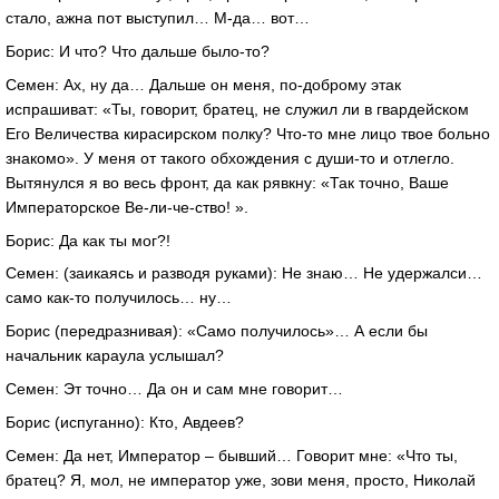
стало, ажна пот выступил… М-да… вот…
Борис: И что? Что дальше было-то?
Семен: Ах, ну да… Дальше он меня, по-доброму этак
испрашиват: «Ты, говорит, братец, не служил ли в гвардейском
Его Величества кирасирском полку? Что-то мне лицо твое больно
знакомо». У меня от такого обхождения с души-то и отлегло.
Вытянулся я во весь фронт, да как рявкну: «Так точно, Ваше
Императорское Ве-ли-че-ство! ».
Борис: Да как ты мог?!
Семен: (заикаясь и разводя руками): Не знаю… Не удержалси…
само как-то получилось… ну…
Борис (передразнивая): «Само получилось»… А если бы
начальник караула услышал?
Семен: Эт точно… Да он и сам мне говорит…
Борис (испуганно): Кто, Авдеев?
Семен: Да нет, Император – бывший… Говорит мне: «Что ты,
братец? Я, мол, не император уже, зови меня, просто, Николай