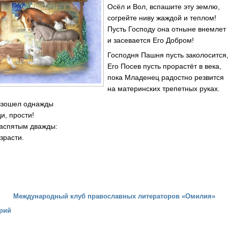
Осёл и Вол, вспашите эту землю,
согрейте ниву жаждой и теплом!
Пусть Господу она отныне внемлет
и засевается Его Добром!
Господня Пашня пусть заколосится
Его Посев пусть прорастёт в века,
пока Младенец радостно резвится
на материнских трепетных руках.
 взошел однажды
и, прости!
распятым дважды:
зрасти.
Международный клуб православных литераторов «Омилия»
рий