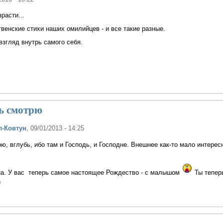
расти...
венские стихи наших омилийцев - и все такие разные.
взгляд внутрь самого себя.
рь смотрю
л-Ковтун
, 09/01/2013 - 14:25
ю, вглубь, ибо там и Господь, и Господне. Внешнее как-то мало интересн
на. У вас теперь самое настоящее Рождество - с малышом
Ты теперь
)