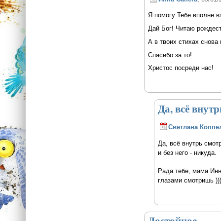
Я помогу Тебе вполне вз
Дай Бог! Читаю рождест
А в твоих стихах снова 
Спасибо за то!
Христос посреди нас!
Да, всё внут
Светлана Коппе
Да, всё внутрь смотр
и без него - никуда.
Рада тебе, мама Ин
глазами смотришь ))
Достойное