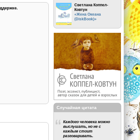
Светлана Коппел-
ддержке.
Ковтун
«Жена Океана
(DiskBook)»
Случайная цитата
Каждого человека можно
выслушать, но не с
каждым стоит
разговаривать.