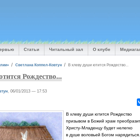
тервью
Статьи
Читальный зал
О клубе
Медиага
илии»
Светлана Коппел-Ковтун
В хлеву души ютится Рождество...
тится Рождество...
втун
, 06/01/2013 — 17:53
В хлеву души ютится Рождество
призывом в Божий храм преобразит
Христу-Младенцу будет нелегко
в душе воловьей Богом нарядиться