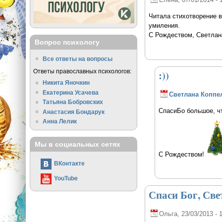
Читала стихотворение в
умиления.
С Рождеством, Светлан
Вопрос психологу
Все ответы на вопросы
Ответы православных психологов:
:))
Никита Яночкин
Екатерина Усачева
Светлана Коппе
Татьяна Бобровских
СпасиБо большое, чт
Анастасия Бондарук
Анна Лелик
Мы в социальных сетях
С Рождеством!
ВКонтакте
YouTube
Спаси Бог, Све
Ольга
, 23/03/2013 - 