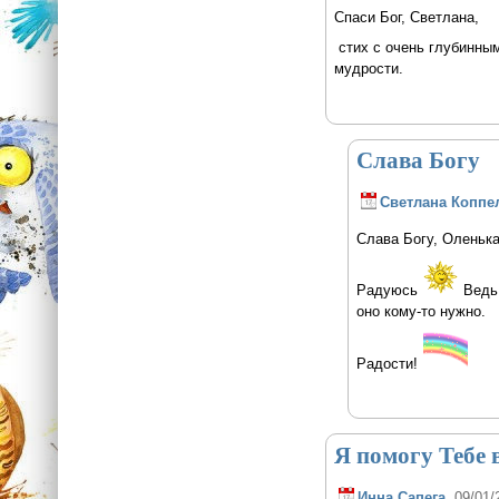
Спаси Бог, Светлана,
стих с очень глубинны
мудрости.
Слава Богу
Светлана Коппе
Слава Богу, Оленька
Радуюсь
Ведь 
оно кому-то нужно.
Радости!
Я помогу Тебе 
Инна Сапега
, 09/01/