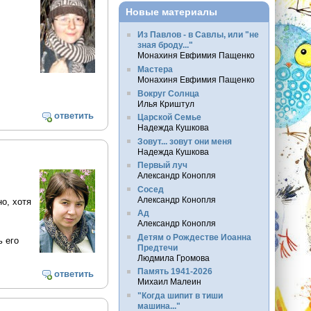
Новые материалы
Из Павлов - в Савлы, или "не
зная броду..."
Монахиня Евфимия Пащенко
Мастера
Монахиня Евфимия Пащенко
Вокруг Солнца
Илья Криштул
ответить
Царской Семье
Надежда Кушкова
Зовут... зовут они меня
Надежда Кушкова
Первый луч
Александр Конопля
Сосед
Александр Конопля
о, хотя
Ад
Александр Конопля
Детям о Рождестве Иоанна
 его
Предтечи
Людмила Громова
Память 1941-2026
ответить
Михаил Малеин
"Когда шипит в тиши
машина..."