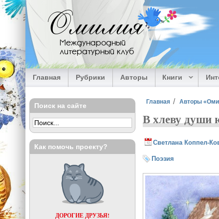
Перейти к основному содержанию
Омилия
Международный
литературный клуб
Главная
Рубрики
Авторы
Книги
Ин
Вы здесь
Главная
Авторы «Ом
Поиск на сайте
В хлеву души ю
Светлана Коппел-Ко
Как помочь проекту?
Поэзия
ДОРОГИЕ ДРУЗЬЯ!