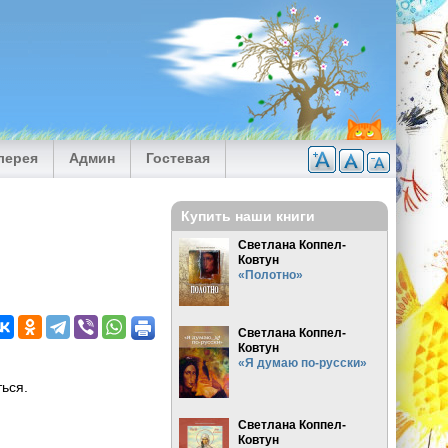
лерея
Админ
Гостевая
Купить наши книги
Светлана Коппел-
Ковтун
«Полотно»
Светлана Коппел-
Ковтун
«Я думаю по-русски»
ься.
Светлана Коппел-
.
Ковтун