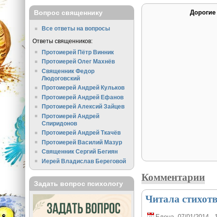
Вопрос священнику
Дорогие
Все ответы на вопросы
Ответы священников:
Протоиерей Пётр Винник
Протоиерей Олег Махнёв
Священник Федор
Людоговский
Протоиерей Андрей Кульков
Протоиерей Андрей Ефанов
Протоиерей Алексий Зайцев
Протоиерей Андрей
Спиридонов
Протоиерей Андрей Ткачёв
Протоиерей Василий Мазур
Священник Сергий Бегиян
Иерей Владислав Береговой
Комментарии
Задать вопрос психологу
Читала стихотв
Елена
, 07/01/2014 - 