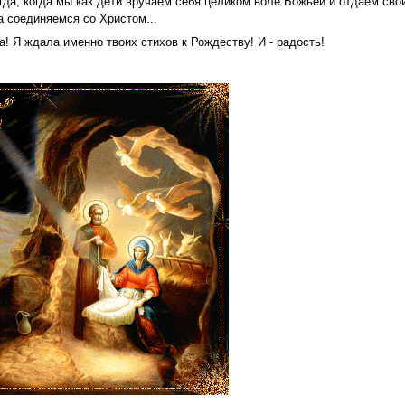
гда, когда мы как дети вручаем себя целиком воле Божьей и отдаём сво
а соединяемся со Христом...
а! Я ждала именно твоих стихов к Рождеству! И - радость!