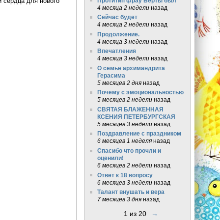
и сердца для нового
Протитип фрау Берты был
4 месяца 2 недели
назад
Сейчас будет
4 месяца 2 недели
назад
Продолжение.
4 месяца 3 недели
назад
Впечатления
4 месяца 3 недели
назад
О семье архимандрита
Герасима
5 месяцев 2 дня
назад
Почему с эмоциональностью
5 месяцев 2 недели
назад
СВЯТАЯ БЛАЖЕННАЯ
КСЕНИЯ ПЕТЕРБУРГСКАЯ
5 месяцев 3 недели
назад
Поздравление с праздником
6 месяцев 1 неделя
назад
Спасибо что прочли и
оценили!
6 месяцев 2 недели
назад
Ответ к 18 вопросу
6 месяцев 3 недели
назад
Талант внушать и вера
7 месяцев 3 дня
назад
1 из 20
→