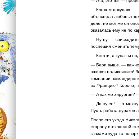
— А-а, это ты! — проц
— Костюм покупаю. — н
объясняла любопытному
деле, не мог же он опо
оказалась ему не по ка
— Ну-ну. — снисходите
поспешил сменить тему
— Кстати, а куда ты по
— Бери выше. — важно 
вшивая поликлиника! З
компании, командировк
во Францию? Короче, 
— А как же хирургия? 
— Да ну ее! — отмахну
Пусть работа дураков л
После его ухода Никол
сторону стеклянной ст
глазами куда-то повер