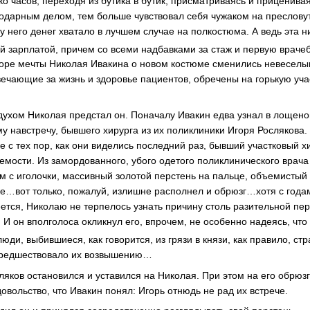
о часов, переходя из бутика в бутик, присматриваясь и приценива
одарным делом, тем больше чувствовал себя чужаком на преслову
у него денег хватало в лучшем случае на полкостюма. А ведь эта 
ой зарплатой, причем со всеми надбавками за стаж и первую враче
коре мечты Николая Ивакина о новом костюме сменились невесел
твечающие за жизнь и здоровье пациентов, обречены на горькую уч
 духом Николая предстал он. Поначалу Ивакин едва узнал в лощено
 навстречу, бывшего хирурга из их поликлиники Игоря Рослякова. 
е с тех пор, как они виделись последний раз, бывший участковый х
емости. Из замордованного, убого одетого поликлинического врача 
тюм с иголочки, массивный золотой перстень на пальце, объемисты
е…вот только, пожалуй, излишне располнел и обрюзг…хотя с год
тся, Николаю не терпелось узнать причину столь разительной п
 И он вполголоса окликнул его, впрочем, не особенно надеясь, что
люди, выбившиеся, как говорится, из грязи в князи, как правило, с
 предшествовало их возвышению…
ляков остановился и уставился на Николая. При этом на его обрю
овольство, что Ивакин понял: Игорь отнюдь не рад их встрече.