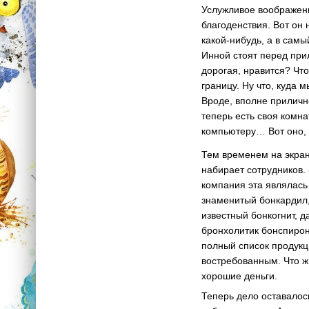
Услужливое воображени
благоденствия. Вот он 
какой-нибудь, а в самы
Инной стоят перед при
дорогая, нравится? Что
границу. Ну что, куда 
Вроде, вполне приличн
теперь есть своя комна
компьютеру… Вот оно, 
Тем временем на экран
набирает сотрудников.
компания эта являлась
знаменитый бонкардил,
известный бонкогнит, 
бронхолитик бонспирон
полный список продукц
востребованным. Что ж
хорошие деньги.
Теперь дело оставалос