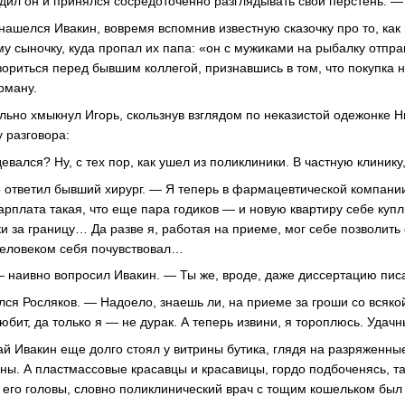
едил он и принялся сосредоточенно разглядывать свой перстень. —
ашелся Ивакин, вовремя вспомнив известную сказочку про то, как
 сыночку, куда пропал их папа: «он с мужиками на рыбалку отп
зориться перед бывшим коллегой, признавшись в том, что покупка 
рману.
льно хмыкнул Игорь, скользнув взглядом по неказистой одежонке 
 разговора:
девался? Ну, с тех пор, как ушел из поликлиники. В частную клинику
ответил бывший хирург. — Я теперь в фармацевтической компании
арплата такая, что еще пара годиков — и новую квартиру себе куп
и за границу… Да разве я, работая на приеме, мог себе позволить
человеком себя почувствовал…
— наивно вопросил Ивакин. — Ты же, вроде, даже диссертацию пис
лся Росляков. — Надоело, знаешь ли, на приеме за гроши со всяк
юбит, да только я — не дурак. А теперь извини, я тороплюсь. Удачн
ай Ивакин еще долго стоял у витрины бутика, глядя на разряженн
ены. А пластмассовые красавцы и красавицы, гордо подбоченясь, 
х его головы, словно поликлинический врач с тощим кошельком был