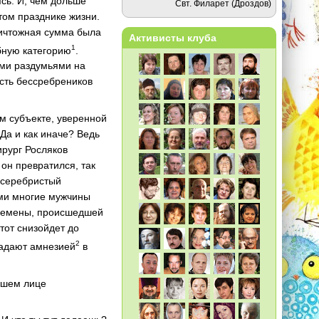
ясь. И, чем дольше
Свт. Филарет (Дроздов)
том празднике жизни.
ничтожная сумма была
Активисты клуба
1
бную категорию
.
ыми раздумьями на
асть бессребреников
м субъекте, уверенной
Да и как иначе? Ведь
ирург Росляков
он превратился, так
й серебристый
ами многие мужчины
еремены, происшедшей
 тот снизойдет до
2
традают амнезией
в
згшем лице