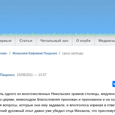
тервью
Статьи
Читальный зал
О клубе
Медиага
илии»
Монахиня Евфимия Пащенко
Цена свободы
 Пащенко
, 15/09/2011 — 13:07
ль одного из многочисленных Никольских храмов столицы, медленн
из церкви, мимоходом благословляя прихожан и прихожанок и на хо
 вопросы, которые они ему задавали, и вполголоса изрекая в отве
ний духовный опыт давно уже убедил отца Михаила, что преслову