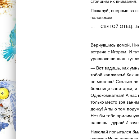
стоящим их внимания.
Пожалуй, впервые за с
человеком.
…— СВЯТОЙ ОТЕЦ…Б
Вернувшись домой, Ник
встрече с Игорем. И ту
уравновешенная, тут же
— Вот видишь, как умны
тобой как живем! Как н
не можешь! Сколько ле
больнице санитарки, и т
Однокомнатная! А нас в
только место зря заним
дочку! А ты о том поду
Нет бы тебе приличную 
пашешь…дурак! И зачем
Николай попытался был
упреков Инна перешла 