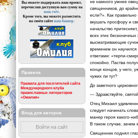
не намного умнее овец
Вы можете поддержать наш проект,
перечислив доступную вам сумму на
священников, до крайно
наш счёт.
если?». Как правильно 
Кроме того, вы можете разместить
на своём сайте
наш баннер.
вкушать просфору и свя
начальство притесняет,
всех этих бесконечных
высматривающие сучок 
временем он научился 
ответами: «терпи-смиря
спокойно. Паства полу
конце концов, у него, 
Правила
чужих ли тут?
Правила для посетителей сайта
До заветного церковно
Международного клуба
православных литераторов
— Здравствуйте, святой
«Омилия»
Отец Михаил удивленно
следует начинать слов
Вход для авторов
манер героя какого-ни
В таком случае, зачем
Войти на сайт
Священник поднял глаз