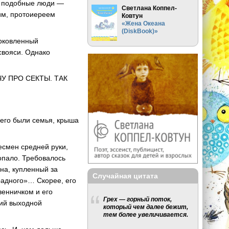
ме подобные люди —
Светлана Коппел-
ним, протоиереем
Ковтун
«Жена Океана
(DiskBook)»
ерковленный
свояси. Однако
У ПРО СЕКТЫ. ТАК
его были семья, крыша
есмен средней руки,
попало. Требовалось
на, купленный за
Случайная цитата
радного»… Скорее, его
венничком и его
Грех — горный поток,
ший выходной
который чем далее бежит,
тем более увеличивается.