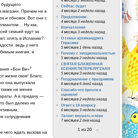
4 месяца 2 недели
назад
х будущего
Сейчас будет
в магазин. Причем не в
4 месяца 2 недели
назад
Продолжение.
к и обновок. Вот они с
4 месяца 3 недели
назад
иллиантом… Ну как,
Впечатления
всей семьей едут за
4 месяца 3 недели
назад
жет, опять в Испанию?
О семье архимандрита
Герасима
дости: ведь у него
5 месяцев 1 день
назад
юбимым книгам, и
Почему с эмоциональностью
5 месяцев 2 недели
назад
СВЯТАЯ БЛАЖЕННАЯ
3
пания «Бон Ви»
КСЕНИЯ ПЕТЕРБУРГСКАЯ
5 месяцев 3 недели
назад
т жизни свое! Благо,
Поздравление с праздником
нно она выпускала
6 месяцев 6 дней
назад
 также не менее
Спасибо что прочли и
оценили!
араты. А в придачу —
6 месяцев 2 недели
назад
то был далеко не
Ответ к 18 вопросу
ективным,
6 месяцев 3 недели
назад
Талант внушать и вера
им сотрудникам
7 месяцев 2 дня
назад
1 из 20
→
е чего ждать вызова на