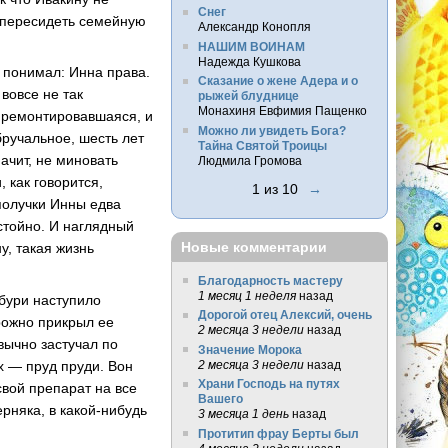
Снег
и пересидеть семейную
Александр Конопля
НАШИМ ВОИНАМ
Надежда Кушкова
о понимал: Инна права.
Сказание о жене Адера и о
вовсе не так
рыжей блуднице
Монахиня Евфимия Пащенко
е ремонтировавшаяся, и
Можно ли увидеть Бога?
бручальное, шесть лет
Тайна Святой Троицы
ачит, не миновать
Людмила Громова
, как говорится,
1 из 10
→
 получки Инны едва
остойно. И наглядный
Новые комментарии
у, такая жизнь
Благодарность мастеру
1 месяц 1 неделя
назад
 бури наступило
Дорогой отец Алексий, очень
рожно прикрыл ее
2 месяца 3 недели
назад
вычно застучал по
Значение Морока
2 месяца 3 недели
назад
х — пруд пруди. Вон
Храни Господь на путях
свой препарат на все
Вашего
рняка, в какой-нибудь
3 месяца 1 день
назад
Протитип фрау Берты был