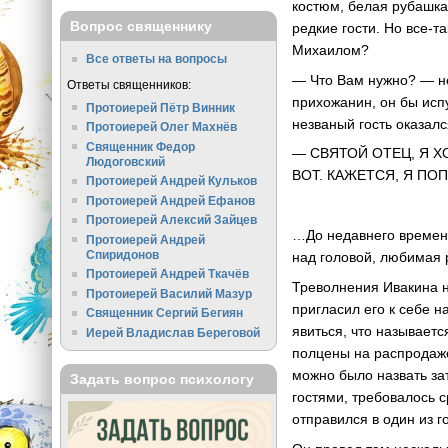
костюм, белая рубашка
Вопрос священнику
редкие гости. Но все-т
Михаилом?
Все ответы на вопросы
— Что Вам нужно? — н
Ответы священников:
прихожанин, он бы исп
Протоиерей Пётр Винник
незваный гость оказалс
Протоиерей Олег Махнёв
Священник Федор
— СВЯТОЙ ОТЕЦ, Я Х
Людоговский
ВОТ. КАЖЕТСЯ, Я ПОП
Протоиерей Андрей Кульков
Протоиерей Андрей Ефанов
Протоиерей Алексий Зайцев
…До недавнего времени
Протоиерей Андрей
Спиридонов
над головой, любимая р
Протоиерей Андрей Ткачёв
Треволнения Ивакина н
Протоиерей Василий Мазур
пригласил его к себе н
Священник Сергий Бегиян
явиться, что называет
Иерей Владислав Береговой
полцены на распродаже
можно было назвать за
Задать вопрос психологу
гостями, требовалось 
отправился в один из г