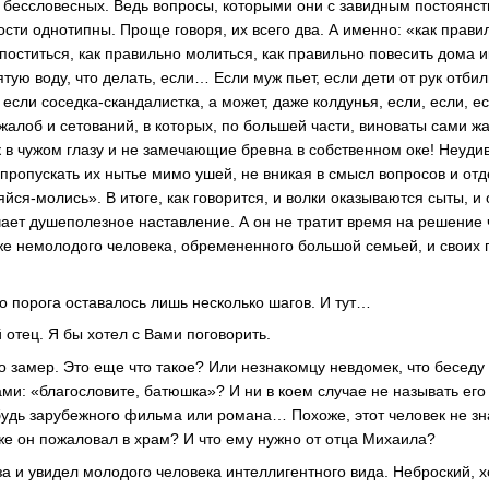
 бессловесных. Ведь вопросы, которыми они с завидным постоянс
сти однотипны. Проще говоря, их всего два. А именно: «как правил
поститься, как правильно молиться, как правильно повесить дома и
тую воду, что делать, если… Если муж пьет, если дети от рук отбил
 если соседка-скандалистка, а может, даже колдунья, если, если, е
 жалоб и сетований, в которых, по большей части, виноваты сами 
в чужом глазу и не замечающие бревна в собственном оке! Неудив
пропускать их нытье мимо ушей, не вникая в смысл вопросов и о
йся-молись». В итоге, как говорится, и волки оказываются сыты, и 
чает душеполезное наставление. А он не тратит время на решение 
уже немолодого человека, обремененного большой семьей, и своих 
го порога оставалось лишь несколько шагов. И тут…
 отец. Я бы хотел с Вами поговорить.
 замер. Это еще что такое? Или незнакомцу невдомек, что бесед
ами: «благословите, батюшка»? И ни в коем случае не называть его
будь зарубежного фильма или романа… Похоже, этот человек не зна
 же он пожаловал в храм? И что ему нужно от отца Михаила?
а и увидел молодого человека интеллигентного вида. Неброский, 