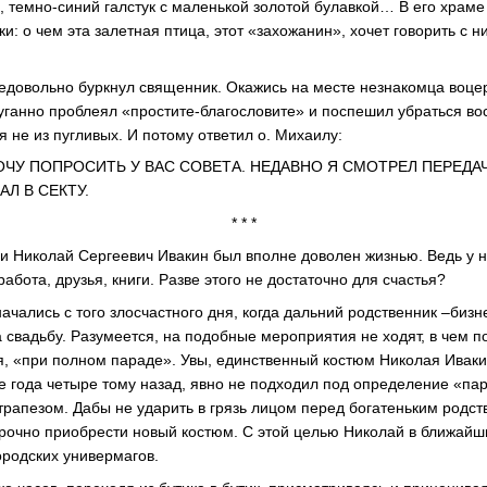
, темно-синий галстук с маленькой золотой булавкой… В его хра
аки: о чем эта залетная птица, этот «захожанин», хочет говорить с 
едовольно буркнул священник. Окажись на месте незнакомца воц
уганно проблеял «простите-благословите» и поспешил убраться во
я не из пугливых. И потому ответил о. Михаилу:
ОЧУ ПОПРОСИТЬ У ВАС СОВЕТА. НЕДАВНО Я СМОТРЕЛ ПЕРЕДАЧ
АЛ В СЕКТУ.
* * *
 Николай Сергеевич Ивакин был вполне доволен жизнью. Ведь у н
абота, друзья, книги. Разве этого не достаточно для счастья?
ачались с того злосчастного дня, когда дальний родственник –бизн
а свадьбу. Разумеется, на подобные мероприятия не ходят, в чем 
ся, «при полном параде». Увы, единственный костюм Николая Иваки
 года четыре тому назад, явно не подходил под определение «па
трапезом. Дабы не ударить в грязь лицом перед богатеньким родст
срочно приобрести новый костюм. С этой целью Николай в ближай
ородских универмагов.