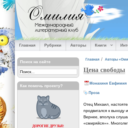
Перейти к основному содержанию
Омилия
Международный
литературный клуб
Главная
Рубрики
Авторы
Книги
Ин
Вы здесь
Главная
Авторы «Ом
Поиск на сайте
Цена свободы
Монахиня Евфимия
Как помочь проекту?
Проза
Отец Михаил, настояте
продвигался к выходу 
Вернее, вполуха слушая
«смиряйся»». Многолет
ДОРОГИЕ ДРУЗЬЯ!