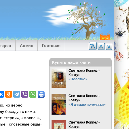
лерея
Админ
Гостевая
Купить наши книги
Светлана Коппел-
Ковтун
«Полотно»
Светлана Коппел-
Ковтун
«Я думаю по-русски»
о, но верно
ду беседуя с ними.
т: «терпи», «молись»,
Светлана Коппел-
тые «словесные овцы»
Ковтун