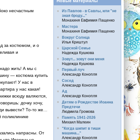
Новые материалы
убоко несчастным
Из Павлов - в Савлы, или "не
зная броду..."
Монахиня Евфимия Пащенко
Мастера
Монахиня Евфимия Пащенко
Вокруг Солнца
Илья Криштул
д за костюмом, и о
Царской Семье
пеливая и
Надежда Кушкова
Зовут... зовут они меня
Надежда Кушкова
надо жить! А мы с
Первый луч
Александр Конопля
ашину — костюма купить
Сосед
купают! У нас в
Александр Конопля
вартира у нас какая!
Ад
книжки всюду валяются,
Александр Конопля
Детям о Рождестве Иоанна
говоришь: дочку хочу,
Предтечи
юди вывести? То-то же…
Людмила Громова
й поликлинике
Память 1941-2026
Михаил Малеин
"Когда шипит в тиши
азались напрасны. От
машина..."
Александр Конопля
к что Ивакину не