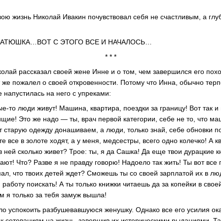
вою жизнь Николай Ивакин почувствовал себя не счастливым, а гл
АТЮШКА…ВОТ С ЭТОГО ВСЕ И НАЧАЛОСЬ…
* * *
олай рассказал своей жене Инне и о том, чем завершился его похо
т же пожалел о своей откровенности. Потому что Инна, обычно тер
 напустилась на него с упреками:
е-то люди живут! Машина, квартира, поездки за границу! Вот так и 
ищие! Это же надо — ты, врач первой категории, себе не то, что м
т старую одежду донашиваем, а люди, только знай, себе обновки по
е все в золоте ходят, а у меня, медсестры, всего одно колечко! А к
 ней сколько живет? Трое: ты, я да Сашка! Да еще твои дурацкие 
ают! Что? Разве я не правду говорю! Надоело так жить! Ты вот все 
мал, что твоих детей ждет? Сможешь ты со своей зарплатой их в л
работу поискать! А ты только книжки читаешь да за копейки в свое
 я только за тебя замуж вышла!
о успокоить разбушевавшуюся женушку. Однако все его усилия ок
к сетованиям на жизнь, завершив их истерическими рыданиями. Та