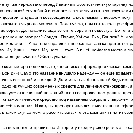
е тут же нарисовало перед Ивакиным обольстительную картину и
на новенькой служебной иномарке везет жену и сына за покупками 
й дорогой, откуда они возвращаются счастливыми, с ворохом покупо
лавком ювелирного магазина. Пожалуйста, нам вот то кольцо с бр
 ж, берем. Да, покажите еще во-он те серьги и подвеску… Вот они 
мы рванем на этот раз? Лондон, Париж, Хайфа, Рим, Бангкок? А, мо
ое местечко… А вот они справляют новоселье. Сашка прыгает от ра
та. И у Инны — своя. И у него — тоже. А в ней найдется место и л
настоящее счастье! Жизнь удалась!
е компьютера появилось то, что он искал: фармацевтическая ком
 «Бон Ви»! Само это название внушало надежду — он еще возьмет о
 очень известной и солидной. Да и могло ли быть иначе! Ведь име
 одно из лучших современных средств для лечения стенокардии, а
давно уже оттеснивший на задний план все прочие ноотропные преп
, спазмолитическое средство под названием бондилат…впрочем, э
ии сей компании. И каждый препарат являлся качественным, эфф
, в таком случае можно рассчитывать, что эта компания платит сво
ь за немногим: отправить по Интернету в фирму свое резюме. Посл