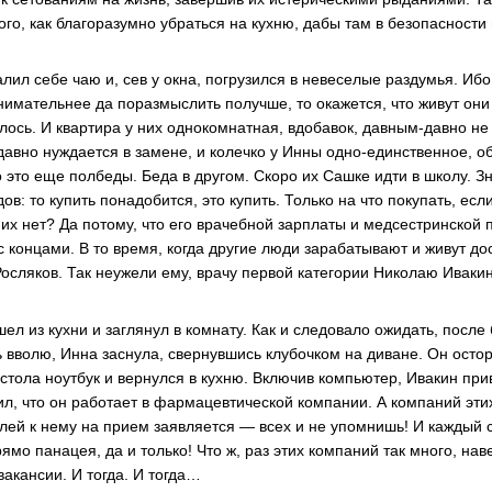
ого, как благоразумно убраться на кухню, дабы там в безопасност
лил себе чаю и, сев у окна, погрузился в невеселые раздумья. Иб
нимательнее да поразмыслить получше, то окажется, что живут они 
алось. И квартира у них однокомнатная, вдобавок, давным-давно н
давно нуждается в замене, и колечко у Инны одно-единственное, о
это еще полбеды. Беда в другом. Скоро их Сашке идти в школу. Зн
в: то купить понадобится, это купить. Только на что покупать, если
 их нет? Да потому, что его врачебной зарплаты и медсестринской
с концами. В то время, когда другие люди зарабатывают и живут д
осляков. Так неужели ему, врачу первой категории Николаю Ивакин
л из кухни и заглянул в комнату. Как и следовало ожидать, после
 вволю, Инна заснула, свернувшись клубочком на диване. Он осто
стола ноутбук и вернулся в кухню. Включив компьютер, Ивакин при
ил, что он работает в фармацевтической компании. А компаний эти
елей к нему на прием заявляется — всех и не упомнишь! И каждый 
о панацея, да и только! Что ж, раз этих компаний так много, наве
вакансии. И тогда. И тогда…