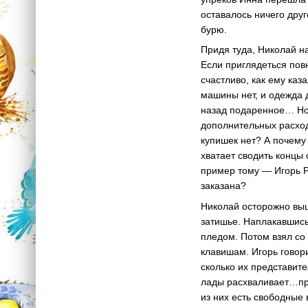
оставалось ничего друг
бурю.
Придя туда, Николай на
Если приглядеться пов
счастливо, как ему каз
машины нет, и одежда 
назад подаренное… Но 
дополнительных расходо
купишек нет? А почему
хватает сводить концы 
пример тому — Игорь Р
заказана?
Николай осторожно выше
затишье. Наплакавшись
пледом. Потом взял со 
клавишам. Игорь говор
сколько их представит
лады расхваливает…прям
из них есть свободные 