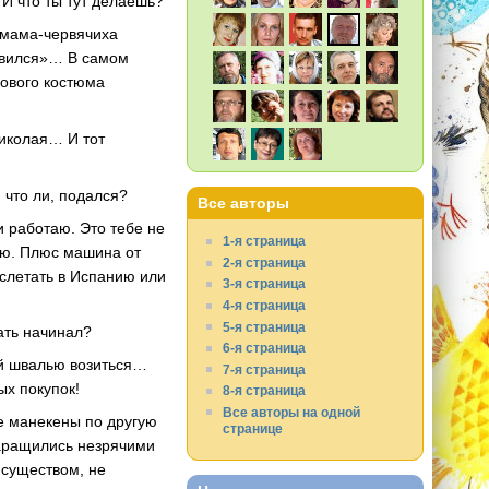
 И что ты тут делаешь?
 мама-червячиха
равился»… В самом
нового костюма
Николая… И тот
, что ли, подался?
Все авторы
 работаю. Это тебе не
1-я страница
лю. Плюс машина от
2-я страница
 слетать в Испанию или
3-я страница
4-я страница
5-я страница
ать начинал?
6-я страница
ой швалью возиться…
7-я страница
ых покупок!
8-я страница
Все авторы на одной
ые манекены по другую
странице
таращились незрячими
 существом, не