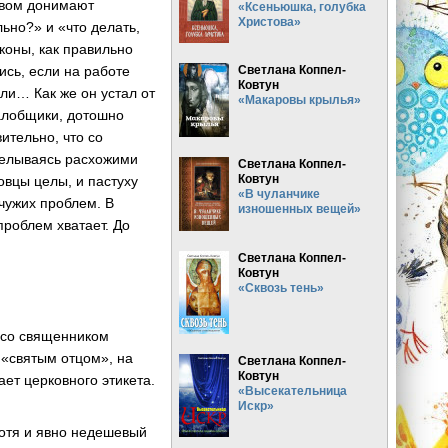
твом донимают
«Ксеньюшка, голубка
Христова»
ьно?» и «что делать,
коны, как правильно
ись, если на работе
Светлана Коппел-
Ковтун
сли… Как же он устал от
«Макаровы крылья»
жалобщики, дотошно
ительно, что со
тделываясь расхожими
Светлана Коппел-
Ковтун
овцы целы, и пастуху
«В чуланчике
чужих проблем. В
изношенных вещей»
проблем хватает. До
Светлана Коппел-
Ковтун
«Сквозь тень»
у со священником
 «святым отцом», на
Светлана Коппел-
Ковтун
ет церковного этикета.
«Высекательница
Искр»
хотя и явно недешевый