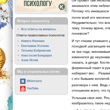
Он провел там нескольк
занимался этим неблаг
Потому что имевшихся 
почти всей его месячн
Вопрос психологу
Неудивительно, что вс
тему, почему врачи, о
Все ответы на вопросы
поневоле?
Ответы православных психологов:
И тут глазам упавшего
Никита Яночкин
Екатерина Усачева
походкой шагающем ему
Татьяна Бобровских
за три года, миновавши
Анастасия Бондарук
изменился до неузнава
Анна Лелик
сказать, в денди. Кос
фирменный пакет в рук
Мы в социальных сетях
набирают вес… Разумее
с его бывшим коллегой.
ВКонтакте
разговора с ним. Ведь 
YouTube
отношении всего, что
Услышав свое имя, Рос
изобразилось такое нед