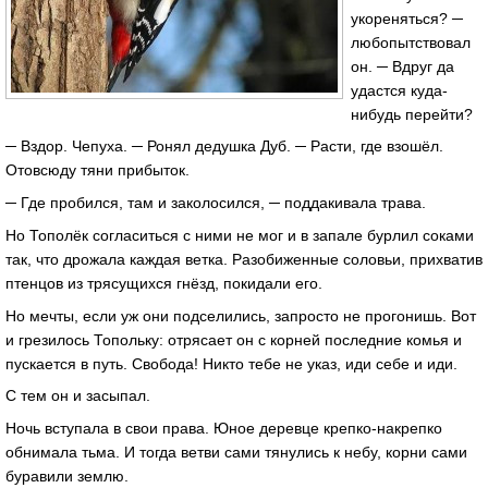
укореняться? ─
любопытствовал
он. ─ Вдруг да
удастся куда-
нибудь перейти?
─ Вздор. Чепуха. ─ Ронял дедушка Дуб. ─ Расти, где взошёл.
Отовсюду тяни прибыток.
─ Где пробился, там и заколосился, ─ поддакивала трава.
Но Тополёк согласиться с ними не мог и в запале бурлил соками
так, что дрожала каждая ветка. Разобиженные соловьи, прихватив
птенцов из трясущихся гнёзд, покидали его.
Но мечты, если уж они подселились, запросто не прогонишь. Вот
и грезилось Топольку: отрясает он с корней последние комья и
пускается в путь. Свобода! Никто тебе не указ, иди себе и иди.
С тем он и засыпал.
Ночь вступала в свои права. Юное деревце крепко-накрепко
обнимала тьма. И тогда ветви сами тянулись к небу, корни сами
буравили землю.