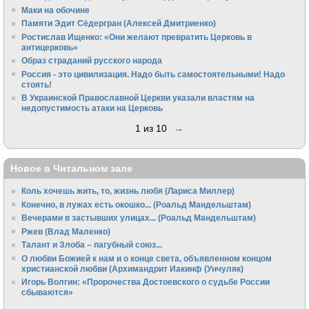
Маки на обочине
Памяти Эдит Сёдергран (Алексей Дмитриенко)
Ростислав Ищенко: «Они желают превратить Церковь в
антицерковь»
Образ страданий русского народа
Россия - это цивилизация. Надо быть самостоятельными! Надо
стоять!
В Украинской Православной Церкви указали властям на
недопустимость атаки на Церковь
1 из 10
→
Новое в Читальном зале
Коль хочешь жить, то, жизнь любя (Лариса Миллер)
Конечно, в лужах есть окошко... (Роальд Мандельштам)
Вечерами в застывших улицах... (Роальд Мандельштам)
Ржев (Влад Маленко)
Талант и Злоба – пагубный союз...
О любви Божией к нам и о конце света, объявленном концом
христианской любви (Архимандрит Иакинф (Унчуляк)
Игорь Волгин: «Пророчества Достоевского о судьбе России
сбываются»