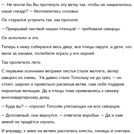
─ Не могли бы Вы протянуть эту ветку так, чтобы не накренилось
наше гнездо? ─ беспокоились соловьи.
Он старался устроить так, как просили.
─ Прикрывай листвой наших птенцов! ─ требовали скворцы.
Он исполнял и это.
Теперь к нему собирался весь двор, все птицы округи, а дети, что
жили за окнами, полюбили играть у его корней.
Так пролетело лето.
С первыми осенними ветрами листья стали желтеть; ветер
швырял их оземь. Уж давно стало Топольку не до грёз, ─ он
стоял, широко и привольно раскинув ветви, сам себя подарив
пернатым жильцам. Да и птицы тоже привязались к своему
многоквартирному дому.
─ Куда вы? ─ спросил Тополёк улетающих на юга скворцов.
─ Долговязый, они вернутся, ─ ответили воробьи. ─ Да и нам
зимой не придётся скучать.
И вправду, к зиме на ветвях расселись клесты, синицы и снегири.