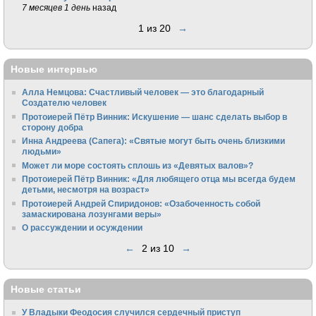
7 месяцев 1 день
назад
1 из 20
→
Новые интервью
Алла Немцова: Счастливый человек — это благодарный
Создателю человек
Протоиерей Пётр Винник: Искушение — шанс сделать выбор в
сторону добра
Инна Андреева (Сапега): «Святые могут быть очень близкими
людьми»
Может ли море состоять сплошь из «Девятых валов»?
Протоиерей Пётр Винник: «Для любящего отца мы всегда будем
детьми, несмотря на возраст»
Протоиерей Андрей Спиридонов: «Озабоченность собой
замаскирована лозунгами веры»
О рассуждении и осуждении
←
2 из 10
→
Новые статьи
У Владыки Феодосия случился сердечный приступ