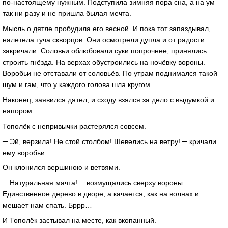
по-настоящему нужным. Подступила зимняя пора сна, а на ум
так ни разу и не пришла былая мечта.
Мысль о дятле пробудила его весной. И пока тот запаздывал,
налетела туча скворцов. Они осмотрели дупла и от радости
закричали. Соловьи облюбовали суки попрочнее, принялись
строить гнёзда. На верхах обустроились на ночёвку вороны.
Воробьи не отставали от соловьёв. По утрам поднимался такой
шум и гам, что у каждого голова шла кругом.
Наконец, заявился дятел, и сходу взялся за дело с выдумкой и
напором.
Тополёк с непривычки растерялся совсем.
─ Эй, верзила! Не стой столбом! Шевелись на ветру! ─ кричали
ему воробьи.
Он клонился вершиною и ветвями.
─ Натуральная мачта! ─ возмущались сверху вороны. ─
Единственное дерево в дворе, а качается, как на волнах и
мешает нам спать. Бррр…
И Тополёк застывал на месте, как вкопанный.