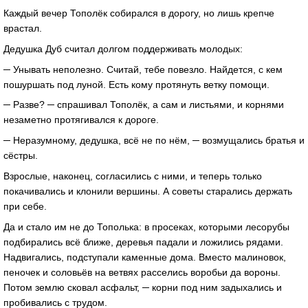
Каждый вечер Тополёк собирался в дорогу, но лишь крепче
врастал.
Дедушка Дуб считал долгом поддерживать молодых:
─ Унывать неполезно. Считай, тебе повезло. Найдется, с кем
пошуршать под луной. Есть кому протянуть ветку помощи.
─ Разве? ─ спрашивал Тополёк, а сам и листьями, и корнями
незаметно протягивался к дороге.
─ Неразумному, дедушка, всё не по нём, ─ возмущались братья и
сёстры.
Взрослые, наконец, согласились с ними, и теперь только
покачивались и клонили вершины. А советы старались держать
при себе.
Да и стало им не до Тополька: в просеках, которыми лесорубы
подбирались всё ближе, деревья падали и ложились рядами.
Надвигались, подступали каменные дома. Вместо малиновок,
пеночек и соловьёв на ветвях расселись воробьи да вороны.
Потом землю сковал асфальт, ─ корни под ним задыхались и
пробивались с трудом.