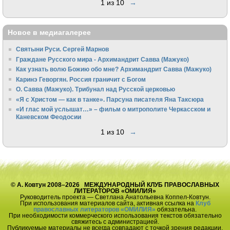
1 из 10
→
Новое в медиагалерее
Святыни Руси. Сергей Марнов
Граждане Русского мира - Архимандрит Савва (Мажуко)
Как узнать волю Божию обо мне? Архимандрит Савва (Мажуко)
Каринэ Геворгян. Россия граничит с Богом
О. Савва (Мажуко). Трибунал над Русской церковью
«Я с Христом — как в танке». Парсуна писателя Яна Таксюра
«И глас мой услышат…» – фильм о митрополите Черкасском и
Каневском Феодосии
1 из 10
→
© А. Ковтун 2008–2026 МЕЖДУНАРОДНЫЙ КЛУБ ПРАВОСЛАВНЫХ
ЛИТЕРАТОРОВ «ОМИЛИЯ»
Руководитель проекта — Светлана Анатольевна Коппел-Ковтун.
При использования материалов сайта, активная ссылка на
Клуб
православных литераторов «ОМИЛИЯ»
обязательна.
При необходимости коммерческого использования текстов обязательно
свяжитесь с администрацией.
Публикуемые материалы не всегда совпадают с точкой зрения редакции.