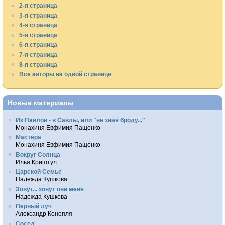
2-я страница
3-я страница
4-я страница
5-я страница
6-я страница
7-я страница
8-я страница
Все авторы на одной странице
Новые материалы
Из Павлов - в Савлы, или "не зная броду..."
Монахиня Евфимия Пащенко
Мастера
Монахиня Евфимия Пащенко
Вокруг Солнца
Илья Криштул
Царской Семье
Надежда Кушкова
Зовут... зовут они меня
Надежда Кушкова
Первый луч
Александр Конопля
Сосед