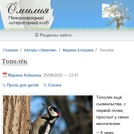
Перейти к основному содержанию
Омилия
Международный
литературный клуб
☰ Разделы сайта
Вы здесь
Главная
Авторы «Омилии»
Марина Алёшина
Тополёк
Тополёк
Марина Алёшина
, 25/09/2015 — 13:47
Проза для детей
Сказки
Тополёк ещё
сызмальства, с
первой почки,
прослыл у своих
мечтателем.
─ К чему