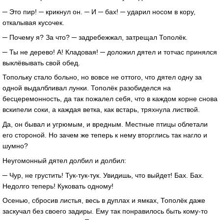
─ Это пир! ─ крикнул он. ─ И ─ бах! ─ ударил носом в кору,
откалывая кусочек.
─ Почему я? За что? ─ задребежжал, затрещал Тополёк.
─ Ты не дерево! А! Кладовая! ─ доложил дятел и тотчас принялся
выклёвывать свой обед.
Топольку стало больно, но вовсе не оттого, что дятел одну за
одной выдалбливал лунки. Тополёк разобиделся на
бесцеремонность, да так пожалел себя, что в каждом корне снова
вскипели соки, а каждая ветка, как встарь, тряхнула листвой.
Да, он бывал и угрюмым, и вредным. Местные птицы облетали
его стороной. Но зачем же теперь к нему вторглись так нагло и
шумно?
Неугомонный дятел долбил и долбил:
─ Чур, не грустить! Тук-тук-тук. Увидишь, что выйдет! Бах. Бах.
Недолго теперь! Куковать одному!
Осенью, сбросив листья, весь в дуплах и ямках, Тополёк даже
заскучал без своего задиры. Ему так понравилось быть кому-то