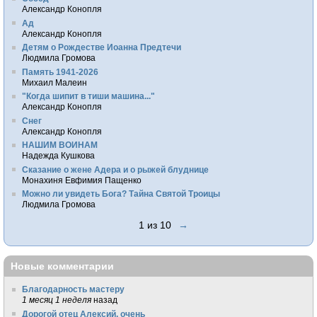
Александр Конопля
Ад
Александр Конопля
Детям о Рождестве Иоанна Предтечи
Людмила Громова
Память 1941-2026
Михаил Малеин
"Когда шипит в тиши машина..."
Александр Конопля
Снег
Александр Конопля
НАШИМ ВОИНАМ
Надежда Кушкова
Сказание о жене Адера и о рыжей блуднице
Монахиня Евфимия Пащенко
Можно ли увидеть Бога? Тайна Святой Троицы
Людмила Громова
1 из 10
→
Новые комментарии
Благодарность мастеру
1 месяц 1 неделя
назад
Дорогой отец Алексий, очень