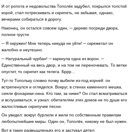
И от ропота и недовольства Тополёк задубел, покрылся толстой
корой, стал потрескивать и скрипеть, не забывая, однако,
вечерами собираться в дорогу.
Наконец, он остался совсем один, ─ дерево посреди двора,
полное грусти.
─ Я окружен! Мне теперь никуда не уйти! ─ скрежетал он
жалобно и неутешно.
─ Натуральный чурбан! ─ каркнула одна из ворон. ─
Единственный на весь двор, и на том не переночевать. То ветки
опустит, то скрипит как телега. Бррр…
Тут-то Топольку словно почву выбили из-под корней: он
встрепенулся и огляделся. Вокруг, в стенах каменного мешка,
сияли фонарики-окна. Кто там, за ними? Он стал всматриваться
и вслушиваться, и узнал: обитателям этих домов не по душе его
жалостливые скрипучие песни.
Он увидел: вокруг бурлили и жили по собственным правилам
любопытнейшие миры. Один он, Тополёк, никому не был нужен.
Вот в таких размышленьях его и застукал дятел.