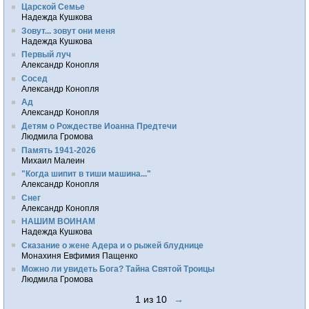
Царской Семье
Надежда Кушкова
Зовут... зовут они меня
Надежда Кушкова
Первый луч
Александр Конопля
Сосед
Александр Конопля
Ад
Александр Конопля
Детям о Рождестве Иоанна Предтечи
Людмила Громова
Память 1941-2026
Михаил Малеин
"Когда шипит в тиши машина..."
Александр Конопля
Снег
Александр Конопля
НАШИМ ВОИНАМ
Надежда Кушкова
Сказание о жене Адера и о рыжей блуднице
Монахиня Евфимия Пащенко
Можно ли увидеть Бога? Тайна Святой Троицы
Людмила Громова
1 из 10
→