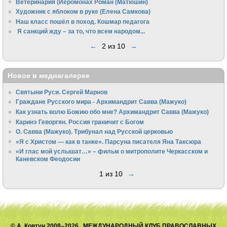
Ветеринария (Иеромонах Роман (Матюшин)
Художник с яблоком в руке (Елена Самкова)
Наш класс пошёл в поход. Кошмар педагога
Я санкций жду – за то, что всем народом...
←
2 из 10
→
Новое в медиагалерее
Святыни Руси. Сергей Марнов
Граждане Русского мира - Архимандрит Савва (Мажуко)
Как узнать волю Божию обо мне? Архимандрит Савва (Мажуко)
Каринэ Геворгян. Россия граничит с Богом
О. Савва (Мажуко). Трибунал над Русской церковью
«Я с Христом — как в танке». Парсуна писателя Яна Таксюра
«И глас мой услышат…» – фильм о митрополите Черкасском и
Каневском Феодосии
1 из 10
→
© А. Ковтун 2008–2026 МЕЖДУНАРОДНЫЙ КЛУБ ПРАВОСЛАВНЫХ