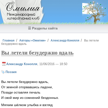
Перейти к основному содержанию
Омилия
Международный
литературный клуб
☰ Разделы сайта
Вы здесь
Главная
Авторы «Омилии»
Александр Конопля
Вы летели
безудержно вдаль
Вы летели безудержно вдаль
Александр Конопля
, 11/06/2016 — 18:50
Поэзия
Вы летели безудержно вдаль,
От земной оторвавшись ладони,
Позади оставляя печаль
И свой мир из сомнений бездонных.
Мягким шёлком улыбка и взгляд