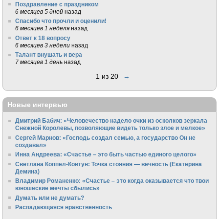
Поздравление с праздником
6 месяцев 5 дней
назад
Спасибо что прочли и оценили!
6 месяцев 1 неделя
назад
Ответ к 18 вопросу
6 месяцев 3 недели
назад
Талант внушать и вера
7 месяцев 1 день
назад
1 из 20
→
Новые интервью
Дмитрий Бабич: «Человечество надело очки из осколков зеркала
Снежной Королевы, позволяющие видеть только злое и мелкое»
Сергей Марнов: «Господь создал семью, а государство Он не
создавал»
Инна Андреева: «Счастье – это быть частью единого целого»
Светлана Коппел-Ковтун: Точка стояния — вечность (Екатерина
Демина)
Владимир Романенко: «Счастье – это когда оказывается что твои
юношеские мечты сбылись»
Думать или не думать?
Распадающаяся нравственность