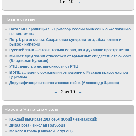
1 из 10
→
Новые статьи
Наталья Нарочницкая: «Приговор России вынесен и обжалованию
не подлежит»
Петр I: pro et contra. Сохранение суверенитета, абсолютизм и
рывок к империи
Русский язык — это не только слово, но и духовное пространство
Минюст предложил отказаться от бумажных свидетельств о браке
(Владислав Куликов)
УПЦ заявила о независимости от РПЦ
В УПЦ заявили о сохранении отношений с Русской православной
церковью
Дерусификация и теологическая война (Александр Щипков)
←
2 из 10
→
Новое в Читальном зале
Каждый выбирает для себя (Юрий Левитанский)
Дикая роза (Николай Голубош)
Межевая тропа (Николай Голубош)