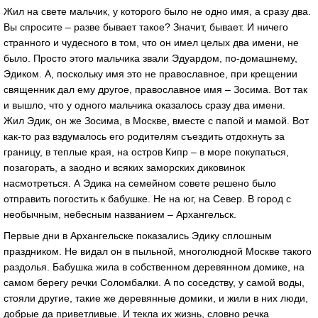
Жил на свете мальчик, у которого было не одно имя, а сразу два.
Вы спросите – разве бывает такое? Значит, бывает. И ничего
странного и чудесного в том, что он имел целых два имени, не
было. Просто этого мальчика звали Эдуардом, по-домашнему,
Эдиком. А, поскольку имя это не православное, при крещении
священник дал ему другое, православное имя – Зосима. Вот так
и вышло, что у одного мальчика оказалось сразу два имени.
Жил Эдик, он же Зосима, в Москве, вместе с папой и мамой. Вот
как-то раз вздумалось его родителям съездить отдохнуть за
границу, в теплые края, на остров Кипр – в море покупаться,
позагорать, а заодно и всяких заморских диковинок
насмотреться. А Эдика на семейном совете решено было
отправить погостить к бабушке. Не на юг, на Север. В город с
необычным, небесным названием – Архангельск.
Первые дни в Архангельске показались Эдику сплошным
праздником. Не видал он в пыльной, многолюдной Москве такого
раздолья. Бабушка жила в собственном деревянном домике, на
самом берегу речки Соломбалки. А по соседству, у самой воды,
стояли другие, такие же деревянные домики, и жили в них люди,
добрые да приветливые. И текла их жизнь, словно речка