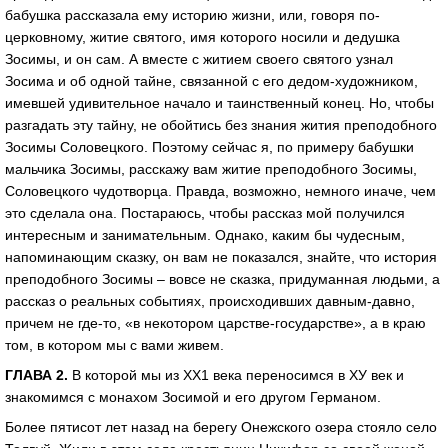
бабушка рассказала ему историю жизни, или, говоря по-
церковному, житие святого, имя которого носили и дедушка
Зосимы, и он сам. А вместе с житием своего святого узнал
Зосима и об одной тайне, связанной с его дедом-художником,
имевшей удивительное начало и таинственный конец. Но, чтобы
разгадать эту тайну, не обойтись без знания жития преподобного
Зосимы Соловецкого. Поэтому сейчас я, по примеру бабушки
мальчика Зосимы, расскажу вам житие преподобного Зосимы,
Соловецкого чудотворца. Правда, возможно, немного иначе, чем
это сделала она. Постараюсь, чтобы рассказ мой получился
интересным и занимательным. Однако, каким бы чудесным,
напоминающим сказку, он вам не показался, знайте, что история
преподобного Зосимы – вовсе не сказка, придуманная людьми, а
рассказ о реальных событиях, происходивших давным-давно,
причем не где-то, «в некотором царстве-государстве», а в краю
том, в котором мы с вами живем.
ГЛАВА 2.
В которой мы из ХХ1 века переносимся в ХУ век и
знакомимся с монахом Зосимой и его другом Германом.
Более пятисот лет назад на берегу Онежского озера стояло село