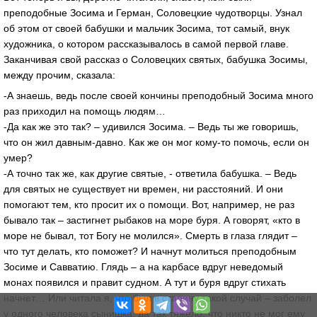
преподобные Зосима и Герман, Соловецкие чудотворцы. Узнал
об этом от своей бабушки и мальчик Зосима, тот самый, внук
художника, о котором рассказывалось в самой первой главе.
Заканчивая свой рассказ о Соловецких святых, бабушка Зосимы,
между прочим, сказала:
-А знаешь, ведь после своей кончины преподобный Зосима много
раз приходил на помощь людям…
-Да как же это так? – удивился Зосима. – Ведь ты же говоришь,
что он жил давным-давно. Как же он мог кому-то помочь, если он
умер?
-А точно так же, как другие святые, - ответила бабушка. – Ведь
для святых не существует ни времен, ни расстояний. И они
помогают тем, кто просит их о помощи. Вот, например, не раз
бывало так – застигнет рыбаков на море буря. А говорят, «кто в
море не бывал, тот Богу не молился». Смерть в глаза глядит –
что тут делать, кто поможет? И начнут молиться преподобным
Зосиме и Савватию. Глядь – а на карбасе вдруг неведомый
монах появился и правит судном. А тут и буря вдруг стихать
начнет… Или читала я, что был в старину такой случай – заболел
у одного человека сынишка, да так тяжело, что никто не мог ему