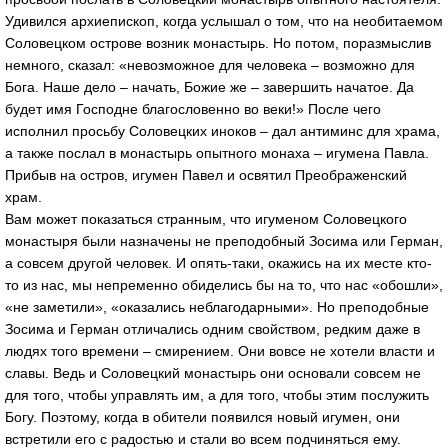
Удивился архиепископ, когда услышал о том, что на необитаемом
Соловецком острове возник монастырь. Но потом, поразмыслив
немного, сказал: «невозможное для человека – возможно для
Бога. Наше дело – начать, Божие же – завершить начатое. Да
будет имя Господне благословенно во веки!» После чего
исполнил просьбу Соловецких иноков – дал антиминс для храма,
а также послал в монастырь опытного монаха – игумена Павла.
Прибыв на остров, игумен Павел и освятил Преображенский
храм.
Вам может показаться странным, что игуменом Соловецкого
монастыря были назначены не преподобный Зосима или Герман,
а совсем другой человек. И опять-таки, окажись на их месте кто-
то из нас, мы непременно обиделись бы на то, что нас «обошли»,
«не заметили», «оказались неблагодарными». Но преподобные
Зосима и Герман отличались одним свойством, редким даже в
людях того времени – смирением. Они вовсе не хотели власти и
славы. Ведь и Соловецкий монастырь они основали совсем не
для того, чтобы управлять им, а для того, чтобы этим послужить
Богу. Поэтому, когда в обители появился новый игумен, они
встретили его с радостью и стали во всем подчиняться ему.