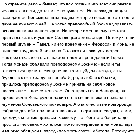
Но странное дело – бывает, что всю жизнь и изо всех сил рвется
человек к власти, да так и не получает ее. Но неожиданно для
всех дает ее Бог смиренным людям, которые вовсе не хотят ее, и
даже не думают о ней. Не хотел преподобный Зосима управлять
основанным им монастырем. Но вскоре именно ему все-таки
пришлось стать игуменом Соловецкого монастыря. Потому что ни
первый игумен – Павел, ни его преемники – Феодосий и Иона, не
вынесли трудностей жизни на Соловках и покинули остров.
Наотрез отказался стать настоятелем и преподобный Герман.
Тогда монахи объявили преподобному Зосиме: «если и ты
откажешься принять священство, то мы уйдем отсюда, а ты
будешь в ответе за души наши!» И, ради любви к братии,
пришлось преподобному Зосиме принять на себя новое
послушание – настоятельское. Он отправился в Новгород, где
архиепископ Иона рукоположил его в священники и назначил
игуменом Соловецкого монастыря. А благочестивые новгородцы
собрали для обители пожертвования – церковные сосуды, книги,
одежду, съестные припасы. Каждому – от богатого боярина до
простого человека – хотелось что-то пожертвовать на монастырь,
и многие обещали и впредь помогать святой обители. Потому что