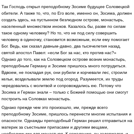
Так Господь открыл преподобному Зосиме будущее Соловецкой
обители. А также то, что, по Его воле, именно он, Зосима, должен
создать здесь, на пустынном безлюдном острове, монастырь,
населенный множеством иноков. Казалось бы, разве по силам
такое одному человеку? Но то, что не под силу совершить
человеку в одиночку, становится возможным, если ему помогает
Бог. Ведь, как сказал давным-давно, два тысячелетия назад,
святой апостол Павел: «если Бог за нас, кто против нас?»
Однако до того, как на Соловецком острове возник монастырь,
преподобным Герману и Зосиме пришлось много потрудиться.
Вдвоем, не покладая рук, они рубили и корчевали лес, строили
кельи, возделывали землю под огород. Разумеется, их труды
чередовались с молитвой и сопровождались ею. Потому что
Зосима и Герман знали – только с Божией помощью они смогут
построить на Соловках монастырь.
Однако прежде чем это произошло, им, прежде всего
преподобному Зосиме, пришлось перенести многие испытания и
опасности. Однажды преподобный Герман решил отправиться на
материк за съестными припасами и другими вещами,
необходимыми для монастыря. К сожалению, он задержался, и