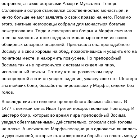
островом, а также островами Анзер и Муксалма. Теперь
Соловецкий остров становился собственностью монастыря, и
никто больше не мог заявлять о своих правах на него. Помимо
этого, знатные новгородцы собрали для монастыря богатые
пожертвования. Тогда и своенравная боярыня Марфа сменила
гнев на милость и тоже подарила монастырю земли из своих
обширных северных владений. Пригласила она преподобного
Зосиму и в свои хоромы на обед, позаботившись и усадить его на
почетном месте, и накормить повкуснее. Но преподобный
Зосима так и не притронулся к яствам и сидел на пиру,
исполненный печали. Потому что на развеселом пиру
новгородской знати он увидел видение, ужаснувшее его. Шестеро
знатнейших бояр, беззаботно пировавших у Марфы, сидели без
голов.
Впоследствии это видение преподобного Зосимы сбылось. В
1477 г. великий князь Иван Третий покорил вольный Новгород. И
шестеро бояр, которых во время пира преподобный Зосима
увидел обезглавленными, действительно, сложили свой головы
на плахе. А несчастная Марфа-посадница в одночасье лишилась
и двух сыновей, которые стали жертвами борьбы за власть между