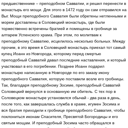
предшественнике – преподобном Савватии, и решил перенести в
монастырь его мощи. Для этого в 1472 году он сам отправился на
Выг. Мощи преподобного Савватия были обретены нетленными и
морем доставлены в Соловецкий монастырь, где были
торжественно встречены братией и помещены в гробнице за
алтарем Успенского храма. При этом, по молитвам к
преподобному Савватию, исцелилось несколько больных. Между
прочим, в это время в Соловецкий монастырь приехал тот самый
купец Иоанн из Новгорода, которому перед смертью
преподобный Савватий давал последние наставления, и который
участвовал в его погребении. Позднее Иоанн подарил
монастырю написанную в Новгороде по его заказу икону
преподобного Савватия, которую поставили возле его гробницы.
Так, благодаря преподобному Зосиме, преподобный Савватий
Соловецкий вернулся в основанную им обитель. С тех пор в
Соловецком монастыре установился обычай - два раза в день,
после того, как завершалась служба в храме, игумен Зосима и
вся братия приходили к гробнице преподобного Савватия, чтобы
поклониться иконам Спасителя, Пресвятой Богородицы и его
святым мощам. И преподобный Зосима часто обращался в