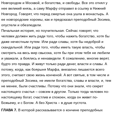
Новгородом и Москвой, и богатства, и свободы. Все это отнял у
нее великий князь, а саму Марфу отправил в ссылку в Нижний
Новгород. Говорят, что перед смертью она ушла в монастырь. А
ее новгородские хоромы, как и предсказал преподобный Зосима,
опустели и обезлюдели.
Печальная история, но поучительная. Сейчас говорят, что
человек должен жить ради того, чтобы нажить богатство, хотя бы
даже нечестным путем. Или ради славы, хотя бы недоброй и
скандальной. Или ради того, чтобы иметь такую власть, чтобы
смотреть на весь мир свысока, хотя бы при этом тебя не любили
и уважали, а боялись и ненавидели. К сожалению, многие верят,
будто это правда. И живут только ради денег, власти и славы. А
потому, когда, как боярыня Марфа, внезапно лишаются всего
этого, считают свою жизнь конченой. А вот святые, в том числе и
преподобный Зосима, не имели богатства, славы и власти, и, тем
не менее, были счастливы. Потому что они знали, что секрет
настоящего счастья – совсем в другом. Только тогда человек по-
настоящему богат, счастлив и спокоен, когда он живет по-
Божьему, и с Богом. А без Христа – в душе пустота.
ГЛАВА 7.
В которой рассказывается о кончине преподобных