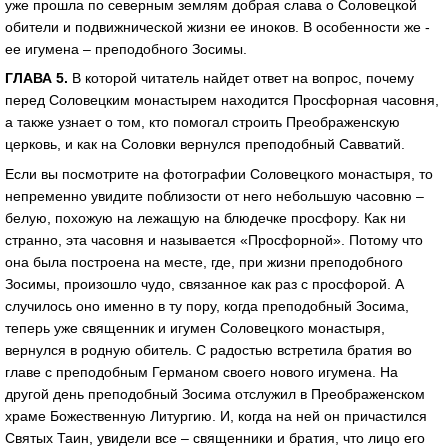
уже прошла по северным землям добрая слава о Соловецкой
обители и подвижнической жизни ее иноков. В особенности же -
ее игумена – преподобного Зосимы.
ГЛАВА 5.
В которой читатель найдет ответ на вопрос, почему
перед Соловецким монастырем находится Просфорная часовня,
а также узнает о том, кто помогал строить Преображенскую
церковь, и как на Соловки вернулся преподобный Савватий.
Если вы посмотрите на фотографии Соловецкого монастыря, то
непременно увидите поблизости от него небольшую часовню –
белую, похожую на лежащую на блюдечке просфору. Как ни
странно, эта часовня и называется «Просфорной». Потому что
она была построена на месте, где, при жизни преподобного
Зосимы, произошло чудо, связанное как раз с просфорой. А
случилось оно именно в ту пору, когда преподобный Зосима,
теперь уже священник и игумен Соловецкого монастыря,
вернулся в родную обитель. С радостью встретила братия во
главе с преподобным Германом своего нового игумена. На
другой день преподобный Зосима отслужил в Преображенском
храме Божественную Литургию. И, когда на ней он причастился
Святых Таин, увидели все – священники и братия, что лицо его