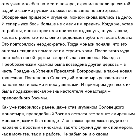
отслужил молебен на месте пожара, окропил пепелище святой
водой и своими руками заложил основание нового храма.
Ободренные примером игумена, монахи снова взялись за дело.
И теперь уже бесы больше не смели им вредить. Когда же, устав
от работы, иноки-строители прилегли отдохнуть, то услышали,
как на стройке кто-то словно продолжает рубить и тесать бревна.
Это повторялось неоднократно. Тогда монахи поняли, что это
ангелы невидимо помогают им строить храм. После этого чуда
постройка новой церкви вскоре была завершена. Вслед за
Преображенским храмом была возведена другая церковь – в
честь Праздника Успения Пресвятой Богородицы, а также новая
трапезная. Постепенно Соловецкий монастырь разрастался и
наполнялся иноками и послушниками. И примером для всех их
была подвижническая жизнь настоятеля монастыря –
преподобного Зосимы.
Как уже говорилось ранее, даже став игуменом Соловецкого
монастыря, преподобный Зосима остался все тем же смиренным
монахом, каким был прежде. И он также продолжал трудиться
наравне с простыми иноками, так что служил для них примером,
как в молитве, так и в работе. Не забыл он и о своем