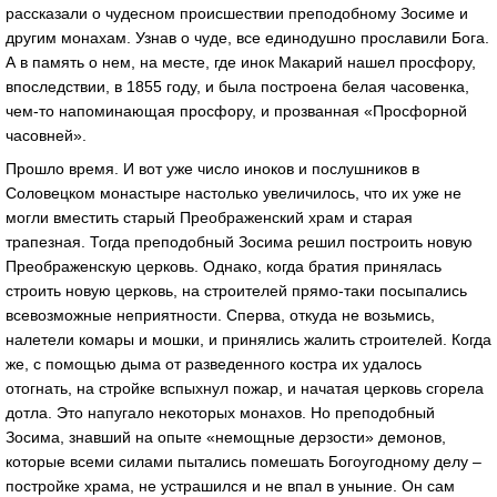
рассказали о чудесном происшествии преподобному Зосиме и
другим монахам. Узнав о чуде, все единодушно прославили Бога.
А в память о нем, на месте, где инок Макарий нашел просфору,
впоследствии, в 1855 году, и была построена белая часовенка,
чем-то напоминающая просфору, и прозванная «Просфорной
часовней».
Прошло время. И вот уже число иноков и послушников в
Соловецком монастыре настолько увеличилось, что их уже не
могли вместить старый Преображенский храм и старая
трапезная. Тогда преподобный Зосима решил построить новую
Преображенскую церковь. Однако, когда братия принялась
строить новую церковь, на строителей прямо-таки посыпались
всевозможные неприятности. Сперва, откуда не возьмись,
налетели комары и мошки, и принялись жалить строителей. Когда
же, с помощью дыма от разведенного костра их удалось
отогнать, на стройке вспыхнул пожар, и начатая церковь сгорела
дотла. Это напугало некоторых монахов. Но преподобный
Зосима, знавший на опыте «немощные дерзости» демонов,
которые всеми силами пытались помешать Богоугодному делу –
постройке храма, не устрашился и не впал в уныние. Он сам