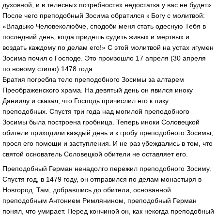
духовной, и в телесных потребностях недостатка у вас не будет».
После чего преподобный Зосима обратился к Богу с молитвой:
«Владыко Человеколюбче, сподоби меня стать одесную Тебя в
последний день, когда придешь судить живых и мертвых и
воздать каждому по делам его!» С этой молитвой на устах игумен
Зосима почил о Господе. Это произошло 17 апреля (30 апреля
по новому стилю) 1478 года.
Братия погребла тело преподобного Зосимы за алтарем
Преображенского храма. На девятый день он явился иноку
Даниилу и сказал, что Господь причислил его к лику
преподобных. Спустя три года над могилой преподобного
Зосимы была построена гробница. Теперь иноки Соловецкой
обители приходили каждый день и к гробу преподобного Зосимы,
прося его помощи и заступления. И не раз убеждались в том, что
святой основатель Соловецкой обители не оставляет его.
Преподобный Герман ненадолго пережил преподобного Зосиму.
Спустя год, в 1479 году, он отправился по делам монастыря в
Новгород. Там, добравшись до обители, основанной
преподобным Антонием Римлянином, преподобный Герман
понял, что умирает. Перед кончиной он, как некогда преподобный