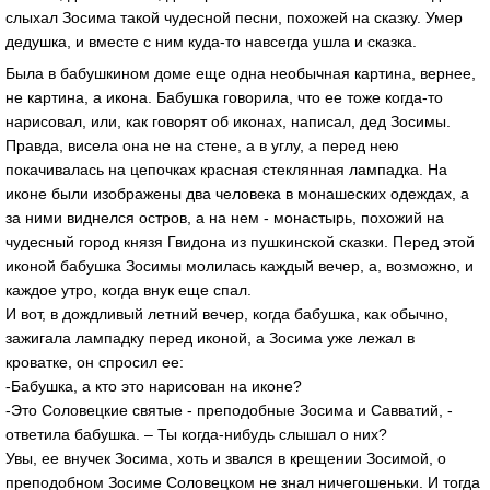
слыхал Зосима такой чудесной песни, похожей на сказку. Умер
дедушка, и вместе с ним куда-то навсегда ушла и сказка.
Была в бабушкином доме еще одна необычная картина, вернее,
не картина, а икона. Бабушка говорила, что ее тоже когда-то
нарисовал, или, как говорят об иконах, написал, дед Зосимы.
Правда, висела она не на стене, а в углу, а перед нею
покачивалась на цепочках красная стеклянная лампадка. На
иконе были изображены два человека в монашеских одеждах, а
за ними виднелся остров, а на нем - монастырь, похожий на
чудесный город князя Гвидона из пушкинской сказки. Перед этой
иконой бабушка Зосимы молилась каждый вечер, а, возможно, и
каждое утро, когда внук еще спал.
И вот, в дождливый летний вечер, когда бабушка, как обычно,
зажигала лампадку перед иконой, а Зосима уже лежал в
кроватке, он спросил ее:
-Бабушка, а кто это нарисован на иконе?
-Это Соловецкие святые - преподобные Зосима и Савватий, -
ответила бабушка. – Ты когда-нибудь слышал о них?
Увы, ее внучек Зосима, хоть и звался в крещении Зосимой, о
преподобном Зосиме Соловецком не знал ничегошеньки. И тогда