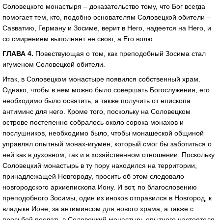
Соловецкого монастыря – доказательство тому, что Бог всегда
помогает тем, кто, подобно основателям Соловецкой обители –
Савватию, Герману и Зосиме, верит в Него, надеется на Него, и
со смирением выполняет не свою, а Его волю.
ГЛАВА 4.
Повествующая о том, как преподобный Зосима стал
игуменом Соловецкой обители.
Итак, в Соловецком монастыре появился собственный храм.
Однако, чтобы в нем можно было совершать Богослужения, его
необходимо было освятить, а также получить от епископа
антиминс для него. Кроме того, поскольку на Соловецком
острове постепенно собралось около сорока монахов и
послушников, необходимо было, чтобы монашеской общиной
управлял опытный монах-игумен, который смог бы заботиться о
ней как в духовном, так и в хозяйственном отношении. Поскольку
Соловецкий монастырь в ту пору находился на территории,
принадлежащей Новгороду, просить об этом следовало
новгородского архиепископа Иону. И вот, по благословению
преподобного Зосимы, один из иноков отправился в Новгород, к
владыке Ионе, за антиминсом для нового храма, а также с
просьбой послать в Соловецкий монастырь опытного настоятеля.