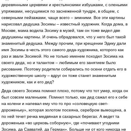
деревянными церквями и крестьянскими избушками, с оленьими
упряжками, несущимися по заснеженной тундре, в общем, с
северными пейзажами, чаще всего – зимними. Все эти картины
нарисовал дедушка Зосимы – известный художник. Когда дома, в
Москве, мама водила Зосиму в музей, там он тоже видел две
дедушкины картины. И очень обрадовался, что у него был такой
знаменитый дедушка. Между прочим, при крещении Эдику дали
имя Зосимы в честь этого самого деда-художника, которого как
раз и звали Зосимой. Но не только именем походил Зосима на
своего деда, но и талантом – любимым его занятием было
рисование. Поэтому родители собирались по осени отдать его в
художественную школу – вдруг он тоже станет знаменитым
художником, как и его дед?
Деда своего Зосима помнил плохо, потому что тот умер, когда он
был совсем маленьким. Помнил только, как дед сажал его к себе
на колени и напевал ему что-то про «соловецкую свет-
дороженьку», которая золотом посеяна, серебром вымощена, а
по ней течет речка медвяная в сахарных берегах. А ведет та
дороженька «во церковь соборную», где «почивают угодники
Зосима, да Савватий, да Герман». Больше ни от кого никогда не