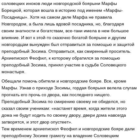
соловецких иноков люди новгородской боярыни Марфы
Борецкой, которая вошла в историю под именем «Марфы-
Посадницы». Хотя на самом деле Марфа не правила
Новгородом, а была лишь вдовой посадника, но, благодаря
своим знатности и богатствам, все-таки имела в нем большое
влияние. И вот к этой-то сказочно богатой боярыне и другим
новгородцам вынужден был отправиться за помощью и защитой
преподобный Зосима. Отправиться, как смиренный проситель.
Архиепископ Феофил, к которому обратился за помощью
преподобный Зосима, принял участие в судьбе Соловецкого
монастыря.
Обещали помочь обители и новгородские бояре. Все, кроме
Марфы. Узнав о приходе Зосимы, гордая боярыня велела слугам
прогнать его прочь со двора, как последнего нищего.
Преподобный Зосима по смирению своему не обиделся, но
сказал своим ученикам: «настанет время, когда жители этого
дома не будут ходить по своему двору, двери дома навсегда
затворятся, и этот двор опустеет».
Тем временем архиепископ Феофил и новгородские бояре дали
преподобному Зосиме грамоту на владение Соловецким