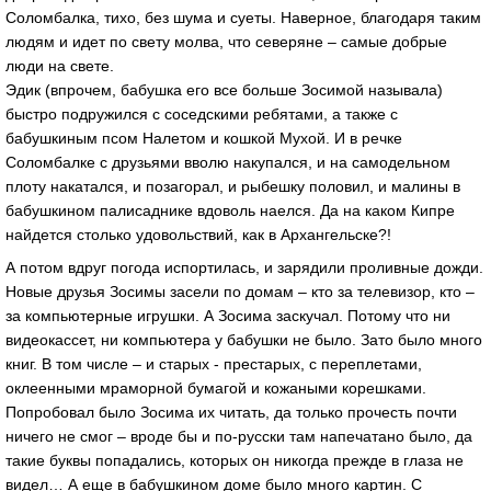
Соломбалка, тихо, без шума и суеты. Наверное, благодаря таким
людям и идет по свету молва, что северяне – самые добрые
люди на свете.
Эдик (впрочем, бабушка его все больше Зосимой называла)
быстро подружился с соседскими ребятами, а также с
бабушкиным псом Налетом и кошкой Мухой. И в речке
Соломбалке с друзьями вволю накупался, и на самодельном
плоту накатался, и позагорал, и рыбешку половил, и малины в
бабушкином палисаднике вдоволь наелся. Да на каком Кипре
найдется столько удовольствий, как в Архангельске?!
А потом вдруг погода испортилась, и зарядили проливные дожди.
Новые друзья Зосимы засели по домам – кто за телевизор, кто –
за компьютерные игрушки. А Зосима заскучал. Потому что ни
видеокассет, ни компьютера у бабушки не было. Зато было много
книг. В том числе – и старых - престарых, с переплетами,
оклеенными мраморной бумагой и кожаными корешками.
Попробовал было Зосима их читать, да только прочесть почти
ничего не смог – вроде бы и по-русски там напечатано было, да
такие буквы попадались, которых он никогда прежде в глаза не
видел… А еще в бабушкином доме было много картин. С