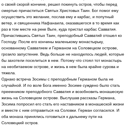
о своей скорой кончине, решил покинуть остров, чтобы перед
смертью причаститься Святых Христовых Таин. Бог помог ему
осуществить это желание, послав ему и карбас, и попутный
ветер, и священника Нафанаила, оказавшегося в то время как
раз в том месте на реке Выге, куда пристал карбас Савватия.
Причастившись Святых Таин, преподобный Савватий отошел ко
Господу. После его кончины маленькому монастырьку,
основанному Савватием и Германом на Соловецком острове,
грозило запустение. Ведь больше не находилось людей, которые
бы захотели поселиться в нем. Потому что стоял тот монастырь
на необитаемом острове, и жизнь в нем была крайне сурова и
тяжела.
Однако встреча Зосимы с преподобным Германом была не
случайной. И по воле Бога именно Зосиме суждено было стать
преемником преподобного Савватия и возобновить монашескую
жизнь на Соловецком острове. Выслушав рассказы Германа,
Зосима попросил его стать его наставником в монашеской жизни
и вместе с ним отправиться на Соловки. Герман согласился. И
оба монаха принялись готовиться к дальнему пути на
Соловецкий остров.