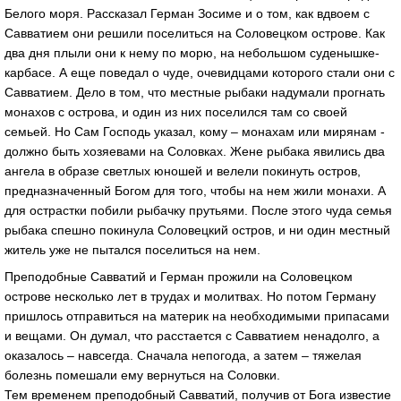
Белого моря. Рассказал Герман Зосиме и о том, как вдвоем с
Савватием они решили поселиться на Соловецком острове. Как
два дня плыли они к нему по морю, на небольшом суденышке-
карбасе. А еще поведал о чуде, очевидцами которого стали они с
Савватием. Дело в том, что местные рыбаки надумали прогнать
монахов с острова, и один из них поселился там со своей
семьей. Но Сам Господь указал, кому – монахам или мирянам -
должно быть хозяевами на Соловках. Жене рыбака явились два
ангела в образе светлых юношей и велели покинуть остров,
предназначенный Богом для того, чтобы на нем жили монахи. А
для острастки побили рыбачку прутьями. После этого чуда семья
рыбака спешно покинула Соловецкий остров, и ни один местный
житель уже не пытался поселиться на нем.
Преподобные Савватий и Герман прожили на Соловецком
острове несколько лет в трудах и молитвах. Но потом Герману
пришлось отправиться на материк на необходимыми припасами
и вещами. Он думал, что расстается с Савватием ненадолго, а
оказалось – навсегда. Сначала непогода, а затем – тяжелая
болезнь помешали ему вернуться на Соловки.
Тем временем преподобный Савватий, получив от Бога известие