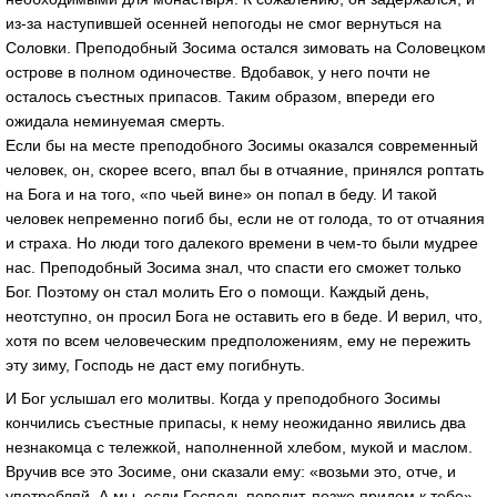
из-за наступившей осенней непогоды не смог вернуться на
Соловки. Преподобный Зосима остался зимовать на Соловецком
острове в полном одиночестве. Вдобавок, у него почти не
осталось съестных припасов. Таким образом, впереди его
ожидала неминуемая смерть.
Если бы на месте преподобного Зосимы оказался современный
человек, он, скорее всего, впал бы в отчаяние, принялся роптать
на Бога и на того, «по чьей вине» он попал в беду. И такой
человек непременно погиб бы, если не от голода, то от отчаяния
и страха. Но люди того далекого времени в чем-то были мудрее
нас. Преподобный Зосима знал, что спасти его сможет только
Бог. Поэтому он стал молить Его о помощи. Каждый день,
неотступно, он просил Бога не оставить его в беде. И верил, что,
хотя по всем человеческим предположениям, ему не пережить
эту зиму, Господь не даст ему погибнуть.
И Бог услышал его молитвы. Когда у преподобного Зосимы
кончились съестные припасы, к нему неожиданно явились два
незнакомца с тележкой, наполненной хлебом, мукой и маслом.
Вручив все это Зосиме, они сказали ему: «возьми это, отче, и
употребляй. А мы, если Господь повелит, позже придем к тебе».