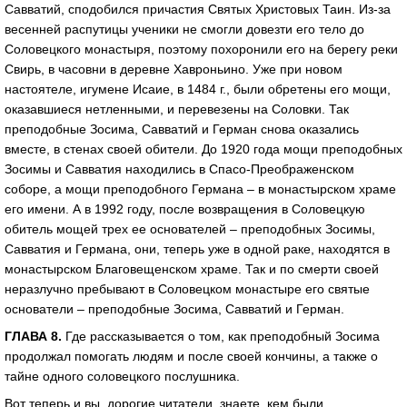
Савватий, сподобился причастия Святых Христовых Таин. Из-за
весенней распутицы ученики не смогли довезти его тело до
Соловецкого монастыря, поэтому похоронили его на берегу реки
Свирь, в часовни в деревне Хавроньино. Уже при новом
настоятеле, игумене Исаие, в 1484 г., были обретены его мощи,
оказавшиеся нетленными, и перевезены на Соловки. Так
преподобные Зосима, Савватий и Герман снова оказались
вместе, в стенах своей обители. До 1920 года мощи преподобных
Зосимы и Савватия находились в Спасо-Преображенском
соборе, а мощи преподобного Германа – в монастырском храме
его имени. А в 1992 году, после возвращения в Соловецкую
обитель мощей трех ее основателей – преподобных Зосимы,
Савватия и Германа, они, теперь уже в одной раке, находятся в
монастырском Благовещенском храме. Так и по смерти своей
неразлучно пребывают в Соловецком монастыре его святые
основатели – преподобные Зосима, Савватий и Герман.
ГЛАВА 8.
Где рассказывается о том, как преподобный Зосима
продолжал помогать людям и после своей кончины, а также о
тайне одного соловецкого послушника.
Вот теперь и вы, дорогие читатели, знаете, кем были