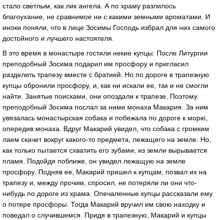
стало светлым, как лик ангела. А по храму разлилось
благоухание, не сравнимое ни с какими земными ароматами. И
иноки поняли, что в лице Зосимы Господь избрал для них самого
достойного и лучшего настоятеля.
В это время в монастыре гостили некие купцы. После Литургии
преподобный Зосима подарил им просфору и пригласил
разделить трапезу вместе с братией. Но по дороге в трапезную
купцы обронили просфору, и, как ни искали ее, так и не смогли
найти. Занятые поисками, они опоздали к трапезе. Поэтому
преподобный Зосима послал за ними монаха Макария. За ним
увязалась монастырская собака и побежала по дороге к морю,
опередив монаха. Вдруг Макарий увидел, что собака с громким
лаем скачет вокруг какого-то предмета, лежащего на земле. Но,
как только пытается схватить его зубами, из земли вырывается
пламя. Подойдя поближе, он увидел лежащую на земле
просфору. Подняв ее, Макарий пришел к купцам, позвал их на
трапезу и, между прочим, спросил, не потеряли ли они что-
нибудь по дороге из храма. Опечаленные купцы рассказали ему
о потере просфоры. Тогда Макарий вручил им свою находку и
поведал о случившемся. Придя в трапезную, Макарий и купцы