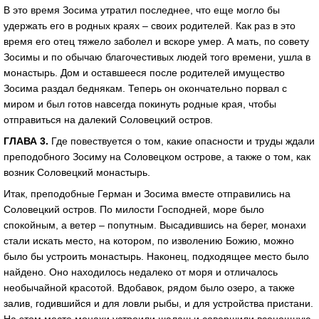
В это время Зосима утратил последнее, что еще могло бы
удержать его в родных краях – своих родителей. Как раз в это
время его отец тяжело заболел и вскоре умер. А мать, по совету
Зосимы и по обычаю благочестивых людей того времени, ушла в
монастырь. Дом и оставшееся после родителей имущество
Зосима раздал беднякам. Теперь он окончательно порвал с
миром и был готов навсегда покинуть родные края, чтобы
отправиться на далекий Соловецкий остров.
ГЛАВА 3.
Где повествуется о том, какие опасности и труды ждали
преподобного Зосиму на Соловецком острове, а также о том, как
возник Соловецкий монастырь.
Итак, преподобные Герман и Зосима вместе отправились на
Соловецкий остров. По милости Господней, море было
спокойным, а ветер – попутным. Высадившись на берег, монахи
стали искать место, на котором, по изволению Божию, можно
было бы устроить монастырь. Наконец, подходящее место было
найдено. Оно находилось недалеко от моря и отличалось
необычайной красотой. Вдобавок, рядом было озеро, а также
залив, годившийся и для ловли рыбы, и для устройства пристани.
На этом месте монахи устроили шалаш и совершили всенощную,