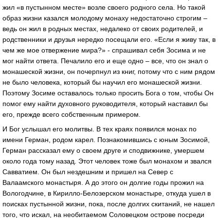
жил «в пустынном месте» возле своего родного села. Но такой
образ жизни казался молодому монаху недостаточно строгим –
ведь он жил в родных местах, недалеко от своих родителей, и
родственники и друзья нередко посещали его. «Если я живу так, в
чем же мое отвержение мира?» - спрашивал себя Зосима и не
мог найти ответа. Печалило его и еще одно – все, что он знал о
монашеской жизни, он почерпнул из книг, потому что с ним рядом
не было человека, который бы научил его монашеской жизни.
Поэтому Зосиме оставалось только просить Бога о том, чтобы Он
помог ему найти духовного руководителя, который наставил бы
его, прежде всего собственным примером.
И Бог услышал его молитвы. В тех краях появился монах по
имени Герман, родом карел. Познакомившись с юным Зосимой,
Герман рассказал ему о своем друге и сподвижнике, умершем
около года тому назад. Этот человек тоже был монахом и звался
Савватием. Он был нездешним и пришел на Север с
Валаамского монастыря. А до этого он долгие годы прожил на
Вологодчине, в Кирилло-Белозерском монастыре, откуда ушел в
поисках пустынной жизни, пока, после долгих скитаний, не нашел
того, что искал, на необитаемом Соловецком острове посреди