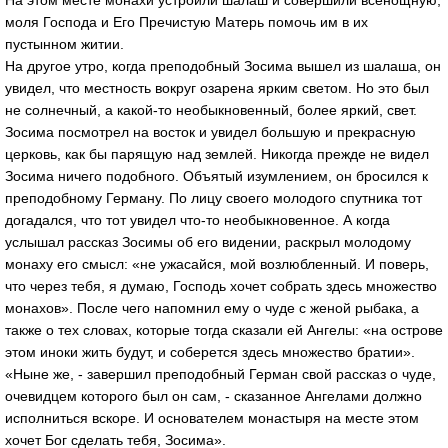
моля Господа и Его Пречистую Матерь помочь им в их
пустынном житии.
На другое утро, когда преподобный Зосима вышел из шалаша, он
увидел, что местность вокруг озарена ярким светом. Но это был
не солнечный, а какой-то необыкновенный, более яркий, свет.
Зосима посмотрел на восток и увидел большую и прекрасную
церковь, как бы парящую над землей. Никогда прежде не видел
Зосима ничего подобного. Объятый изумлением, он бросился к
преподобному Герману. По лицу своего молодого спутника тот
догадался, что тот увидел что-то необыкновенное. А когда
услышал рассказ Зосимы об его видении, раскрыл молодому
монаху его смысл: «не ужасайся, мой возлюбленный. И поверь,
что через тебя, я думаю, Господь хочет собрать здесь множество
монахов». После чего напомнил ему о чуде с женой рыбака, а
также о тех словах, которые тогда сказали ей Ангелы: «на острове
этом иноки жить будут, и соберется здесь множество братии».
«Ныне же, - завершил преподобный Герман свой рассказ о чуде,
очевидцем которого был он сам, - сказанное Ангелами должно
исполниться вскоре. И основателем монастыря на месте этом
хочет Бог сделать тебя, Зосима».