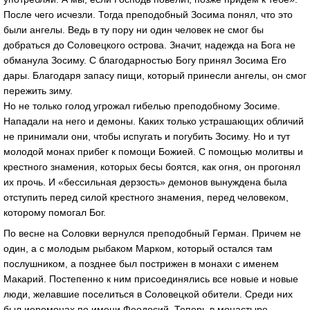
После чего исчезли. Тогда преподобный Зосима понял, что это
были ангелы. Ведь в ту пору ни один человек не смог бы
добраться до Соловецкого острова. Значит, надежда на Бога не
обманула Зосиму. С благодарностью Богу принял Зосима Его
дары. Благодаря запасу пищи, который принесли ангелы, он смог
пережить зиму.
Но не только голод угрожал гибелью преподобному Зосиме.
Нападали на него и демоны. Каких только устрашающих обличий
не принимали они, чтобы испугать и погубить Зосиму. Но и тут
молодой монах прибег к помощи Божией. С помощью молитвы и
крестного знамения, которых бесы боятся, как огня, он прогонял
их прочь. И «бессильная дерзость» демонов вынуждена была
отступить перед силой крестного знамения, перед человеком,
которому помогал Бог.
По весне на Соловки вернулся преподобный Герман. Причем не
один, а с молодым рыбаком Марком, который остался там
послушником, а позднее был пострижен в монахи с именем
Макарий. Постепенно к ним присоединялись все новые и новые
люди, желавшие поселиться в Соловецкой обители. Среди них
был иеромонах по имени Феодосий. Теперь в монастыре