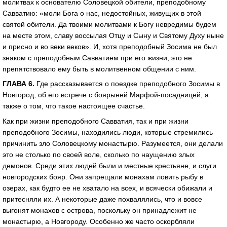
молитвах к основателю Соловецкой обители, преподобному
Савватию: «моли Бога о нас, недостойных, живущих в этой
святой обители. Да твоими молитвами к Богу невредимы будем
на месте этом, славу воссылая Отцу и Сыну и Святому Духу ныне
и присно и во веки веков». И, хотя преподобный Зосима не был
знаком с преподобным Савватием при его жизни, это не
препятствовало ему быть в молитвенном общении с ним.
ГЛАВА 6.
Где рассказывается о поездке преподобного Зосимы в
Новгород, об его встрече с боярыней Марфой-посадницей, а
также о том, что такое настоящее счастье.
Как при жизни преподобного Савватия, так и при жизни
преподобного Зосимы, находились люди, которые стремились
причинить зло Соловецкому монастырю. Разумеется, они делали
это не столько по своей воле, сколько по наущению злых
демонов. Среди этих людей были и местные крестьяне, и слуги
новгородских бояр. Они запрещали монахам ловить рыбу в
озерах, как будто ее не хватало на всех, и всячески обижали и
притесняли их. А некоторые даже похвалялись, что и вовсе
выгонят монахов с острова, поскольку он принадлежит не
монастырю, а Новгороду. Особенно же часто оскорбляли