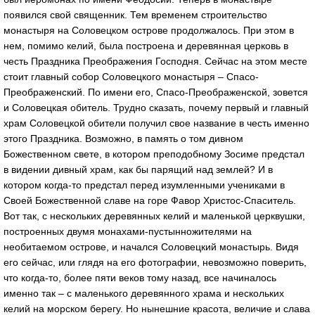
появился свой священник. Тем временем строительство
монастыря на Соловецком острове продолжалось. При этом в
нем, помимо келий, была построена и деревянная церковь в
честь Праздника Преображения Господня. Сейчас на этом месте
стоит главный собор Соловецкого монастыря – Спасо-
Преображенский. По имени его, Спасо-Преображенской, зовется
и Соловецкая обитель. Трудно сказать, почему первый и главный
храм Соловецкой обители получил свое название в честь именно
этого Праздника. Возможно, в память о том дивном
Божественном свете, в котором преподобному Зосиме предстал
в видении дивный храм, как бы парящий над землей? И в
котором когда-то предстал перед изумленными учениками в
Своей Божественной славе на горе Фавор Христос-Спаситель.
Вот так, с нескольких деревянных келий и маленькой церквушки,
построенных двумя монахами-пустынножителями на
необитаемом острове, и начался Соловецкий монастырь. Видя
его сейчас, или глядя на его фотографии, невозможно поверить,
что когда-то, более пяти веков тому назад, все начиналось
именно так – с маленького деревянного храма и нескольких
келий на морском берегу. Но нынешние красота, величие и слава