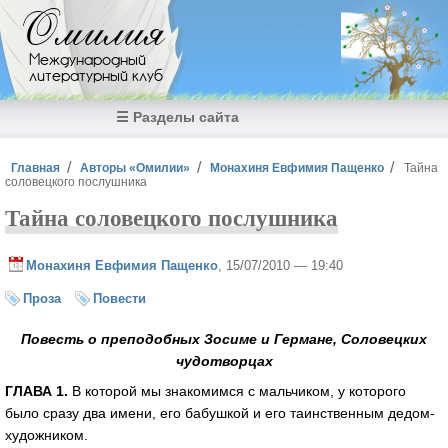
Перейти к основному содержанию
Омилия
Международный
литературный клуб
☰ Разделы сайта
Вы здесь
Главная
Авторы «Омилии»
Монахиня Евфимия Пащенко
Тайна
соловецкого послушника
Тайна соловецкого послушника
Монахиня Евфимия Пащенко
, 15/07/2010 — 19:40
Проза
Повести
Повесть о преподобных Зосиме и Германе, Соловецких
чудотворцах
ГЛАВА 1.
В которой мы знакомимся с мальчиком, у которого
было сразу два имени, его бабушкой и его таинственным дедом-
художником.