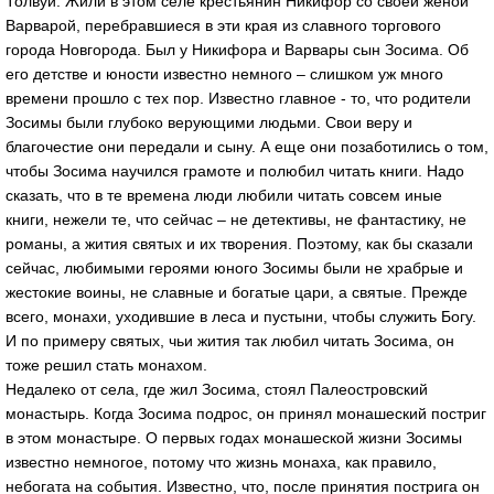
Толвуй. Жили в этом селе крестьянин Никифор со своей женой
Варварой, перебравшиеся в эти края из славного торгового
города Новгорода. Был у Никифора и Варвары сын Зосима. Об
его детстве и юности известно немного – слишком уж много
времени прошло с тех пор. Известно главное - то, что родители
Зосимы были глубоко верующими людьми. Свои веру и
благочестие они передали и сыну. А еще они позаботились о том,
чтобы Зосима научился грамоте и полюбил читать книги. Надо
сказать, что в те времена люди любили читать совсем иные
книги, нежели те, что сейчас – не детективы, не фантастику, не
романы, а жития святых и их творения. Поэтому, как бы сказали
сейчас, любимыми героями юного Зосимы были не храбрые и
жестокие воины, не славные и богатые цари, а святые. Прежде
всего, монахи, уходившие в леса и пустыни, чтобы служить Богу.
И по примеру святых, чьи жития так любил читать Зосима, он
тоже решил стать монахом.
Недалеко от села, где жил Зосима, стоял Палеостровский
монастырь. Когда Зосима подрос, он принял монашеский постриг
в этом монастыре. О первых годах монашеской жизни Зосимы
известно немногое, потому что жизнь монаха, как правило,
небогата на события. Известно, что, после принятия пострига он