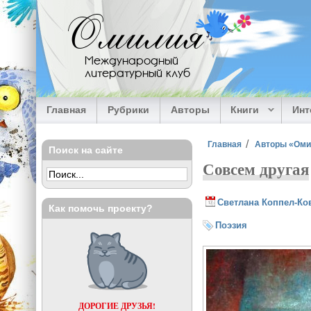
Перейти к основному содержанию
Омилия
Международный
литературный клуб
Главная
Рубрики
Авторы
Книги
Ин
Вы здесь
Главная
Авторы «Ом
Поиск на сайте
Совсем другая
Светлана Коппел-Ко
Как помочь проекту?
Поэзия
ДОРОГИЕ ДРУЗЬЯ!