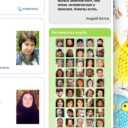
милых ангелов его», она
очень человеческая и
ответить
женская. Ангелы есть.
Андрей Битов
Активисты клуба
етить
у