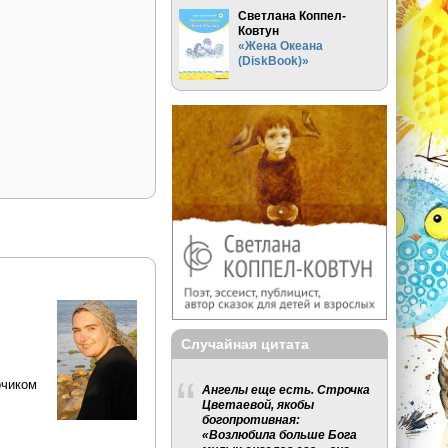
Светлана Коппел-
Ковтун
«Жена Океана
(DiskBook)»
Случайная цитата
рчиком
Ангелы еще есть. Строчка
Цветаевой, якобы
богопротивная:
«Возлюбила больше Бога