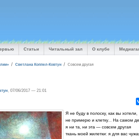
тервью
Статьи
Читальный зал
О клубе
Медиага
илии»
Светлана Коппел-Ковтун
Совсем другая
втун
, 07/06/2017 — 21:01
Я не буду в полоску, как вы хотели,
не примерю и клетку... На самом д
я ни та, ни эта — совсем другая
ткань моей жилетки: я для вас чужа