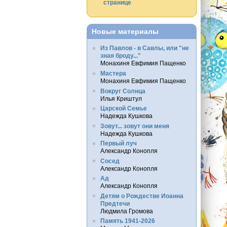
странице
Новые материалы
Из Павлов - в Савлы, или "не
зная броду..."
Монахиня Евфимия Пащенко
Мастера
Монахиня Евфимия Пащенко
Вокруг Солнца
Илья Криштул
Царской Семье
Надежда Кушкова
Зовут... зовут они меня
Надежда Кушкова
Первый луч
Александр Конопля
Сосед
Александр Конопля
Ад
Александр Конопля
Детям о Рождестве Иоанна
Предтечи
Людмила Громова
Память 1941-2026