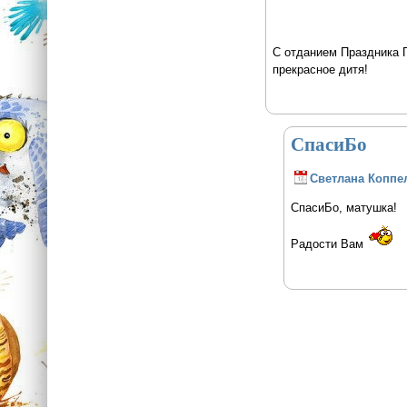
С отданием Праздника 
прекрасное дитя!
СпасиБо
Светлана Коппе
СпасиБо, матушка!
Радости Вам