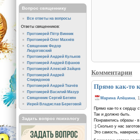
Вопрос священнику
Все ответы на вопросы
Ответы священников:
Протоиерей Пётр Винник
Протоиерей Олег Махнёв
Священник Федор
Людоговский
Протоиерей Андрей Кульков
Протоиерей Андрей Ефанов
Протоиерей Алексий Зайцев
Комментарии
Протоиерей Андрей
Спиридонов
Прямо как-то к
Протоиерей Андрей Ткачёв
Протоиерей Василий Мазур
Священник Сергий Бегиян
Марина Алёшина
, 
Иерей Владислав Береговой
Прямо как-то к сердцу 
Так и должно быть.
Задать вопрос психологу
Понравились образы - в 
:) Сколько у нас загото
Это самость, наверное, 