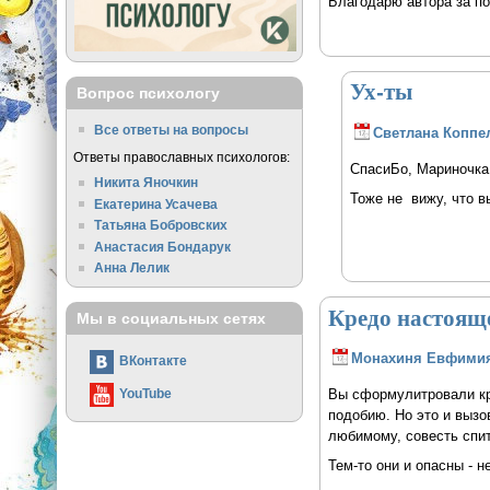
Благодарю автора за п
Ух-ты
Вопрос психологу
Все ответы на вопросы
Светлана Коппе
Ответы православных психологов:
СпасиБо, Мариночка
Никита Яночкин
Тоже не вижу, что в
Екатерина Усачева
Татьяна Бобровских
Анастасия Бондарук
Анна Лелик
Кредо настоящ
Мы в социальных сетях
Монахиня Евфими
ВКонтакте
YouTube
Вы сформулитровали кре
подобию. Но это и вызов
любимому, совесть спит
Тем-то они и опасны - н