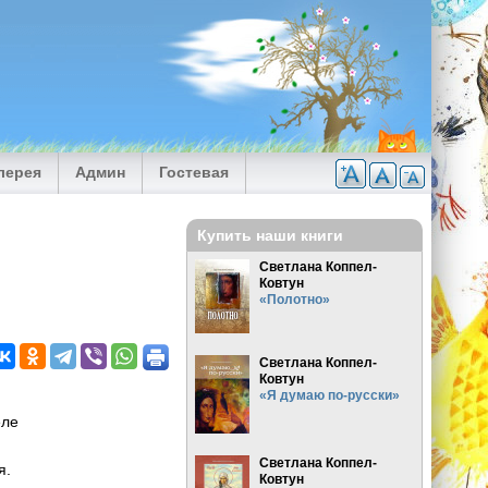
лерея
Админ
Гостевая
Купить наши книги
Светлана Коппел-
Ковтун
«Полотно»
Светлана Коппел-
Ковтун
«Я думаю по-русски»
еле
Светлана Коппел-
я.
Ковтун