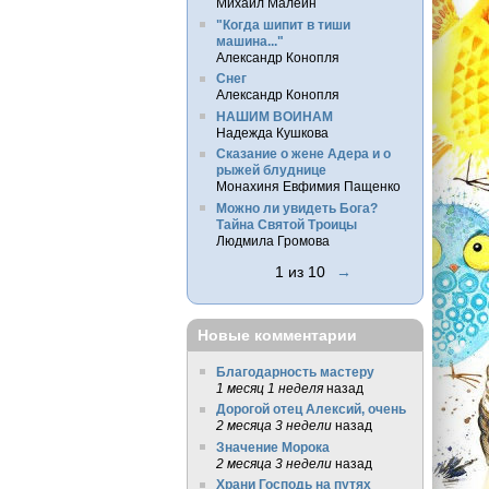
Михаил Малеин
"Когда шипит в тиши
машина..."
Александр Конопля
Снег
Александр Конопля
НАШИМ ВОИНАМ
Надежда Кушкова
Сказание о жене Адера и о
рыжей блуднице
Монахиня Евфимия Пащенко
Можно ли увидеть Бога?
Тайна Святой Троицы
Людмила Громова
1 из 10
→
Новые комментарии
Благодарность мастеру
1 месяц 1 неделя
назад
Дорогой отец Алексий, очень
2 месяца 3 недели
назад
Значение Морока
2 месяца 3 недели
назад
Храни Господь на путях