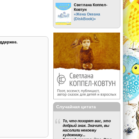
Светлана Коппел-
Ковтун
«Жена Океана
(DiskBook)»
ддержке.
Случайная цитата
То, что позорят вас, это
добрый знак. Значит, вы
насолили некоему
художнику...