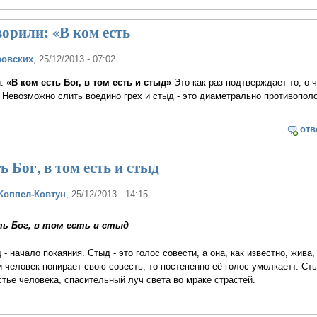
ворили: «В ком есть
ровских
, 25/12/2013 - 07:02
и:
«В ком есть Бог, в том есть и стыд»
Это как раз подтверждает то, о 
 Невозможно слить воедино грех и стыд - это диаметрально противопо
отв
ь Бог, в том есть и стыд
Коппел-Ковтун
, 25/12/2013 - 14:15
ть Бог, в том есть и стыд
- начало покаяния. Стыд - это голос совести, а она, как известно, жива,
 человек попирает свою совесть, то постепенно её голос умолкаетт. Сты
астье человека, спасительный луч света во мраке страстей.