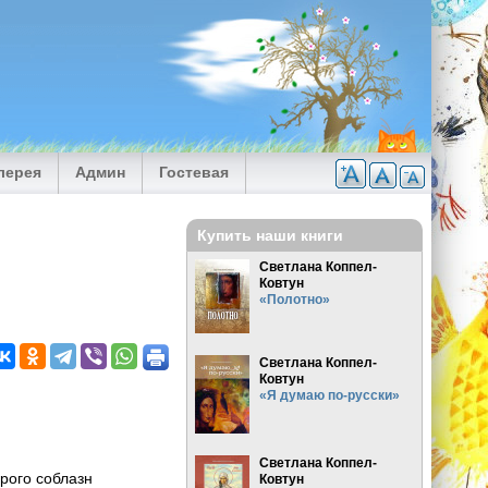
лерея
Админ
Гостевая
Купить наши книги
Светлана Коппел-
Ковтун
«Полотно»
Светлана Коппел-
Ковтун
«Я думаю по-русски»
Светлана Коппел-
орого соблазн
Ковтун