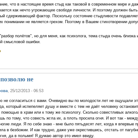
ние, что в настоящее время стыд как таковой в современном мире и да
ается как нечто угрожающее свободе личности. И поэтому должен быть
ный сдерживающий фактор. Поскольку состояние стыдливости подавляе
 их понимании не является грехом. Поэтому в Вашем стихотворении доп
разбор полётов", но для меня, как психолога, тема стыда очень близка 
й смысловой ошибки.
 позволю не
рова
, 25/12/2013 - 06:53
лю не согласиться с вами. Очевидно вы по молодости лет не ощущали эт
да, который испепеляет душу и вместе с тем не даёт человеку остановит
а помощью в храм или к тому же психологу. Сколько совестливых алкого
ь по тому, что совесть жгла их, а плоть просила огня. И вот так - меж
ногие люди. Я по себе знаю - мне было пятьдесят лет, когда я впервые 
ила в безбожии. И как трудно, даже уже окрестившись, отстать от пагубн
огня, да в полымя! Я думаю автор это имел ввиду.