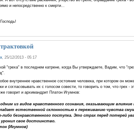
рямо и непосредственно к смерти...
Господь!
 трактовкой
х
, 25/12/2013 - 05:17
ой "греха" в последнем катрене, когда Вы утверждаете, Вадим, что "грех
д".
собое внутреннее нравственное состояние человека, при котором он мож
и и согласовывать их с голосом совести, то говорить о том, что грех - э
м же говорит и архимандрит Платон Игумнов:
одним из видов нравственного сознания, оказывающим влияние
бладает естественной склонностью к переживанию чувства сму
о-либо безнравственного поступка. Это страх перед потерей ува
к уронил свое достоинство.
он (Игумнов)