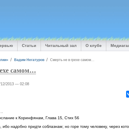
тервью
Статьи
Читальный зал
О клубе
Медиага
илии»
Вадим Негатуров
Смерть не в грехе самом…
рехе самом…
5/12/2013 — 02:08
х…
ослание к Коринфянам, Глава 15, Стих 56
, ибо надобно придти соблазнам; но горе тому человеку, через кот