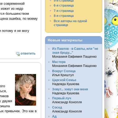
5-я страница
же современной
6-я страница
 изжит из недр
7-я страница
тся большинством
8-я страница
ущена ошибка, по моему
Все авторы на одной
странице
и потому я не могу
Новые материалы
Из Павлов - в Савлы, или "не
зная броду..."
ответить
Монахиня Евфимия Пащенко
Мастера
Монахиня Евфимия Пащенко
Вокруг Солнца
Илья Криштул
Царской Семье
Надежда Кушкова
ого
Зовут... зовут они меня
ься,
Надежда Кушкова
ликов
Первый луч
ду двумя
Александр Конопля
пришла
Сосед
ых привычек. Это как в
Александр Конопля
Ад