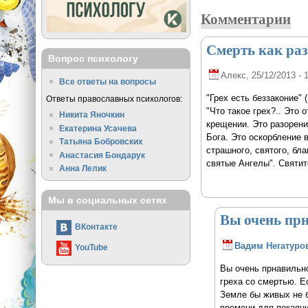
Комментарии
Смерть как раз
Вопрос психологу
Алекс
, 25/12/2013 - 
Все ответы на вопросы
"Грех есть беззаконие" (1
Ответы православных психологов:
"Что такое грех?.. Это
Никита Яночкин
крещении. Это разорени
Екатерина Усачева
Бога. Это оскорбление 
Татьяна Бобровских
страшного, святого, бл
Анастасия Бондарук
святые Ангелы". Святит
Анна Лелик
Мы в социальных сетях
Вы очень пр
ВКонтакте
Вадим Негатуро
YouTube
Вы очень прнавильно
греха со смертью. Е
Земле бы живых не б
времени для покаяния