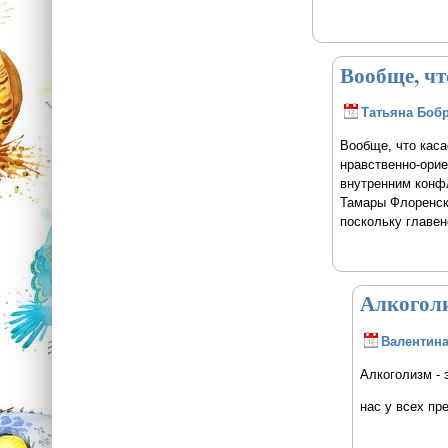
Вообще, чт
Татьяна Боб
Вообще, что каса
нравственно-ори
внутренним конфл
Тамары Флоренско
поскольку главе
Алкоголи
Валентина
Алкоголизм - 
нас у всех пр