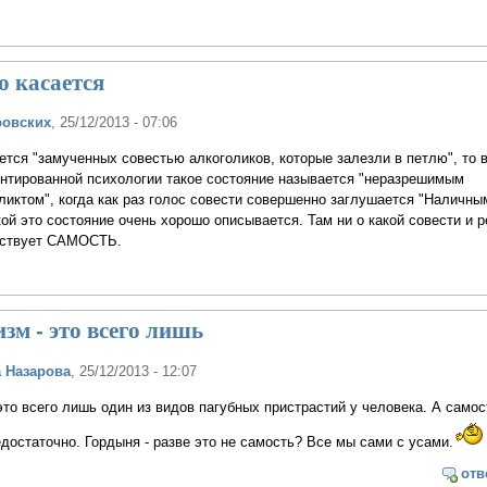
о касается
ровских
, 25/12/2013 - 07:06
ется "замученных совестью алкоголиков, которые залезли в петлю", то 
ентированной психологии такое состояние называется "неразрешимым
иктом", когда как раз голос совести совершенно заглушается "Наличным
й это состояние очень хорошо описывается. Там ни о какой совести и ре
нствует САМОСТЬ.
зм - это всего лишь
 Назарова
, 25/12/2013 - 12:07
это всего лишь один из видов пагубных пристрастий у человека. А самос
едостаточно. Гордыня - разве это не самость? Все мы сами с усами.
отв