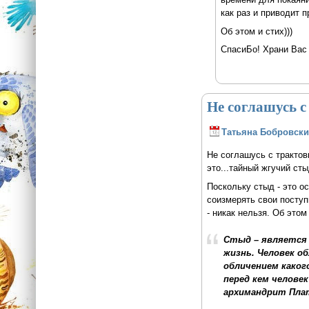
как раз и приводит п
Об этом и стих)))
СпасиБо! Храни Вас 
Не соглашусь с
Татьяна Бобровски
Не соглашусь с трактовк
это...тайный жгучий сты
Поскольку стыд - это о
соизмерять свои поступк
- никак нельзя. Об это
Стыд – является 
жизнь. Человек о
обличением каког
перед кем челове
архимандрит Плат