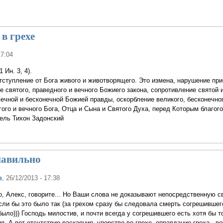
 в грехе
17:04
 Ин. 3, 4).
 отступление от Бога живого и животворящего. Это измена, нарушение при
е святого, праведного и вечного Божиего закона, сопротивление святой и
вечной и бесконечной Божией правды, оскорбление великого, бесконечног
агого и вечного Бога, Отца и Сына и Святого Духа, перед Которым благо
ель Тихон Задонский
навильно
в
, 26/12/2013 - 17:38
, Алекс, говорите... Но Ваши слова не доказывают непосредственную с
сли бы это было так (за грехом сразу бы следовала смерть согрешившего
ыло))) Господь милостив, и почти всегда у согрешившего есть хотя бы т
. А вот отсутствие раскаяния, упорство во грехе, оправдание греха - во