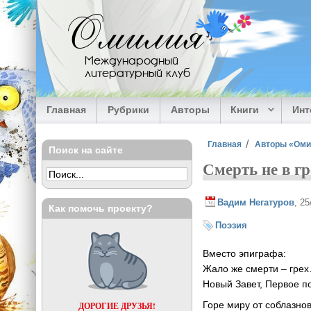
Перейти к основному содержанию
Омилия
Международный
литературный клуб
Главная
Рубрики
Авторы
Книги
Ин
Вы здесь
Главная
Авторы «Ом
Поиск на сайте
Смерть не в г
Вадим Негатуров
, 2
Как помочь проекту?
Поэзия
Вместо эпиграфа:
Жало же смерти – гре
Новый Завет, Первое п
Горе миру от соблазнов
ДОРОГИЕ ДРУЗЬЯ!