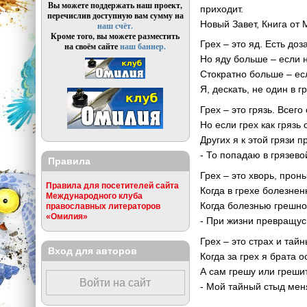
Вы можете поддержать наш проект,
приходит.
перечислив доступную вам сумму на
Новый Завет, Книга от 
наш счёт.
Кроме того, вы можете разместить
Грех – это яд. Есть до
на своём сайте
наш баннер.
Но яду больше – если
Стократно больше – ес
Я, дескать, не один в г
Грех – это грязь. Всег
Но если грех как грязь 
Других я к этой грязи 
- То попадаю в грязево
Правила
Грех – это хворь, про
Правила для посетителей сайта
Когда в грехе болезне
Международного клуба
Когда болезнью грешн
православных литераторов
«Омилия»
- При жизни превращусь
Грех – это страх и тай
Вход для авторов
Когда за грех я брата 
А сам грешу или греши
Войти на сайт
- Мой тайный стыд ме