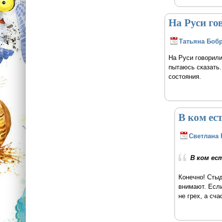
На Руси го
Татьяна Боб
На Руси говорил
пытаюсь сказать.
состояния.
В ком ест
Светлана 
В ком ес
Конечно! Стыд 
внимают. Если
не грех, а сч