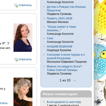
Александр Конопля
ответить
Детям о Рождестве Иоанна
Предтечи
Людмила Громова
Память 1941-2026
Михаил Малеин
"Когда шипит в тиши
машина..."
Александр Конопля
в
Снег
Александр Конопля
 Я". У
НАШИМ ВОИНАМ
чи нет,
Надежда Кушкова
Сказание о жене Адера и о
рыжей блуднице
ответить
Монахиня Евфимия Пащенко
Можно ли увидеть Бога?
Тайна Святой Троицы
Людмила Громова
1 из 10
→
ти у
Новые комментарии
Благодарность мастеру
етить
1 месяц 1 неделя
назад