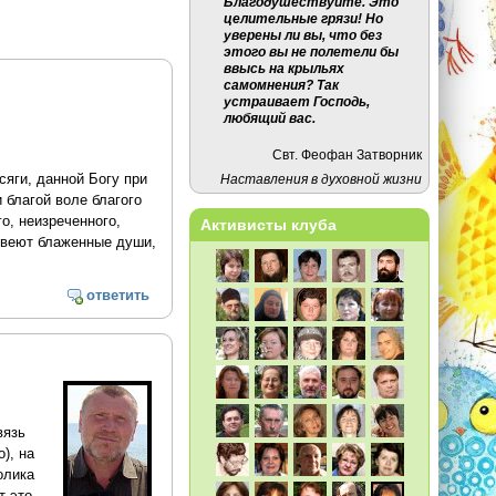
Благодушествуйте. Это
целительные грязи! Но
уверены ли вы, что без
этого вы не полетели бы
ввысь на крыльях
самомнения? Так
устраивает Господь,
любящий вас.
Свт. Феофан Затворник
сяги, данной Богу при
Наставления в духовной жизни
 благой воле благого
о, неизреченного,
Активисты клуба
говеют блаженные души,
ответить
вязь
), на
олика
т это