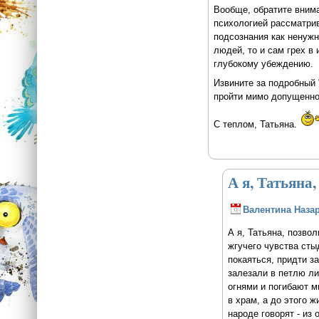
Вообще, обратите внима
психологией рассматрив
подсознания как ненуж
людей, то и сам грех в
глубокому убеждению.
Извините за подробный "
пройти мимо допущенно
С теплом, Татьяна.
А я, Татьяна,
Валентина Наза
А я, Татьяна, позво
жгучего чувства сты
покаяться, придти з
залезали в петлю лиш
огнями и погибают м
в храм, а до этого ж
народе говорят - из 