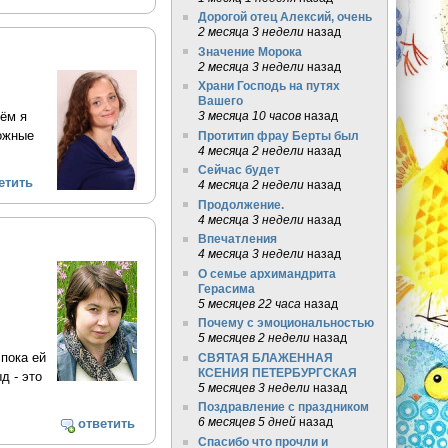
Дорогой отец Алексий, очень
2 месяца 3 недели
назад
Значение Морока
2 месяца 3 недели
назад
Храни Господь на путях
Вашего
чём я
3 месяца 10 часов
назад
ложные
Протитип фрау Берты был
4 месяца 2 недели
назад
Сейчас будет
етить
4 месяца 2 недели
назад
Продолжение.
4 месяца 3 недели
назад
Впечатления
4 месяца 3 недели
назад
О семье архимандрита
Герасима
5 месяцев 22 часа
назад
Почему с эмоциональностью
5 месяцев 2 недели
назад
 пока ей
СВЯТАЯ БЛАЖЕННАЯ
КСЕНИЯ ПЕТЕРБУРГСКАЯ
д - это
5 месяцев 3 недели
назад
Поздравление с праздником
6 месяцев 5 дней
назад
ответить
Спасибо что прочли и