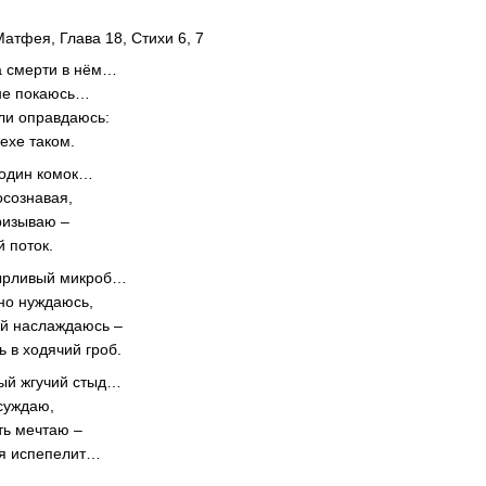
Матфея, Глава 18, Стихи 6, 7
за смерти в нём…
 не покаюсь…
ли оправдаюсь:
рехе таком.
о один комок…
осознавая,
призываю –
й поток.
нырливый микроб…
нно нуждаюсь,
ой наслаждаюсь –
 в ходячий гроб.
ный жгучий стыд…
осуждаю,
ть мечтаю –
ня испепелит…