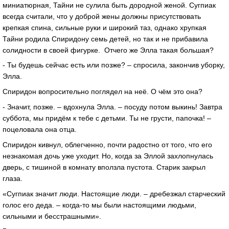
миниатюрная, Тайни не сулила быть дородной женой. Сугпиак
всегда считали, что у доброй жены должны присутствовать
крепкая спина, сильные руки и широкий таз, однако хрупкая
Тайни родила Спиридону семь детей, но так и не прибавила
солидности в своей фигурке. Отчего же Элла такая большая?
- Ты будешь сейчас есть или позже? – спросила, закончив уборку,
Элла.
Спиридон вопросительно поглядел на неё. О чём это она?
- Значит, позже. – вдохнула Элла. – посуду потом выкинь! Завтра
суббота, мы придём к тебе с детьми. Ты не грусти, папочка! –
поцеловала она отца.
Спиридон кивнул, облегченно, почти радостно от того, что его
незнакомая дочь уже уходит. Но, когда за Эллой захлопнулась
дверь, с тишиной в комнату вползла пустота. Старик закрыл
глаза.
«Сугпиак значит люди. Настоящие люди. – дребезжал старческий
голос его деда. – когда-то мы были настоящими людьми,
сильными и бесстрашными».