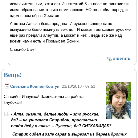
исключительным, хотя свт Иннокентий был восе не лингвист и
имел образование только семинарское. НО он любил народ, и
вдел в нем образ Христов.
А потом Аляска была продана. И русское священство
вынуждено было покинуть земли... И может тем самым русские
еще раз предали алеутов. а может и нет... ведь все же над
всеми нами есть и Промысел Божий.
Спасибо Вам!
ответить
Вещь!
Светлана Коппел-Ковтун
, 21/10/2018 - 07:51
Спасибо, Иннушка! Замечательная работа.
Глубокая!
- Аппа, значит, белые люди – это русские,
да? – не унимался Спиридон, пристально
глядя деду в глаза. – Русские, да? СИТКАЛИДАК?
Старик сидел возле сарая и вырезал из дерева дротик,