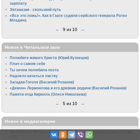
зарплату
Эвтаназия - скользкий путь
«Все это ложь!». Как в Гааге судили сербского генерала Ратко
Младича
←
9 из 10
→
Новое в Читальном зале
Полюбите живого Христа (Юрий Кузнецов)
Плач о самом себе
Ты зачем полюбила поэта
Надоело качаться листку
Загадки Гоголя (Василий Розанов)
«Демон» Лермонтова и его древние родичи (Василий Розанов)
Памяти отца Кирилла (Олеся Николаева)
←
5 из 10
→
Новое в медиагалерее
Митрополит Феодосий об инициативе скорого проведения Собора
УПЦ