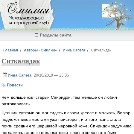
Перейти к основному содержанию
Омилия
Международный
литературный клуб
☰ Разделы сайта
Вы здесь
Главная
Авторы «Омилии»
Инна Сапега
Ситкалидак
Ситкалидак
Инна Сапега
, 20/10/2018 — 23:36
Повести
Чем дольше жил старый Спиридон, тем меньше он любил
разговаривать.
Целыми сутками он мог сидеть в своем кресле и молчать. Велюр
подлокотников местами уже поистерся, и оттого ткань стала
почти сродни его шершавой неровной коже. Спиридон задумчиво
поглаживал старые подлокотники, словно кресло это было