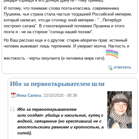
рыцаря Юранда и его дочери Дануты - тому пример).
И потому, что понимаю слова поэта-классика, современника
Пушкина, чья страна стала частью тогдашней Российской империи,
который написал, что-де столицу оной империи - "...Петербург
построил сатана". В стихотворенной полемике Пушкина и этого
поэта я - не на стороне "солнца нашей поэзии".
Но Ваш рассказ еще и о другом: старик-абориген прав: истинный
человек выживает лишь терпением. И умирает молча. Наглость и
жестокость - черты оккупанта (и человека мира сего).
ответить
Ибо за первооткрывателем шли
Инна Сапега
, 22/10/2018 - 08:39
Ибо за первооткрывателем
шли солдат- убийца и насильник, купец с
водкой, священник (но крестивший не с
апостольскими рвением и кротостью, а
силой).