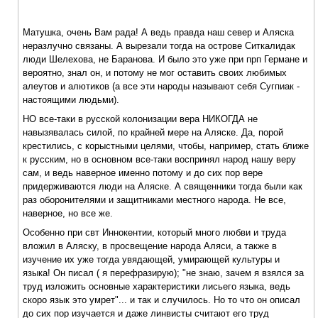
Матушка, очень Вам рада! А ведь правда наш север и Аляска
неразлучно связаны. А вырезали тогда на острове Ситкалидак
люди Шелехова, не Баранова. И было это уже при прп Германе и
вероятно, знал он, и потому не мог оставить своих любимых
алеутов и алютиков (а все эти народы называют себя Сугпиак -
настоящими людьми).
НО все-таки в русской колонизации вера НИКОГДА не
навызявалась силой, по крайней мере на Аляске. Да, порой
крестились, с корыстными целями, чтобы, например, стать ближе
к русским, но в основном все-таки воспринял народ нашу веру
сам, и ведь наверное именно потому и до сих пор вере
придерживаются люди на Аляске. А священники тогда были как
раз оборонителями и защитниками местного народа. Не все,
наверное, но все же.
Особенно при свт Иннокентии, который много любви и труда
вложил в Аляску, в просвещение народа Аляси, а также в
изучение их уже тогда увядающей, умирающей культуры и
языка! Он писал ( я перефразирую); "не знаю, зачем я взялся за
труд изложить основные характеристики лисьего языка, ведь
скоро язык это умрет"... и так и случилось. Но то что он описал
до сих пор изучается и даже линвисты считают его труд