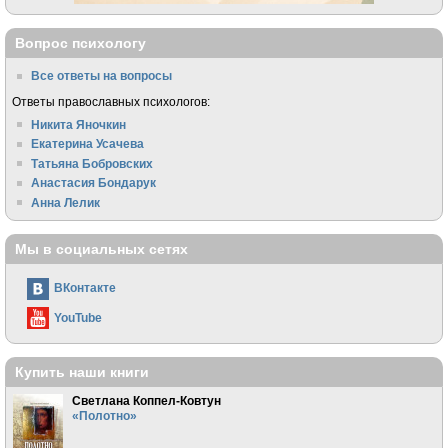
Вопрос психологу
Все ответы на вопросы
Ответы православных психологов:
Никита Яночкин
Екатерина Усачева
Татьяна Бобровских
Анастасия Бондарук
Анна Лелик
Мы в социальных сетях
ВКонтакте
YouTube
Купить наши книги
Светлана Коппел-Ковтун
«Полотно»