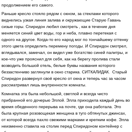
продолжением его самого.
Раньше кресло стояло рядом с окном, за стеклами которого
виднелись узкая линия залива и окружающие Старую Гавань
сизые горы. Спиридон любил смотреть , как в течение дня
меняется синий цвет воды, гор и неба, плавно перетекая с
одного на другое. Когда-то его народ мог по тончайшему оттенку
этого цвета определить перемену погоды. И Спиридон смотрел,
вглядывался, замечал, он видел уже богатство синей палитры, и
кое-что уже прояснил для себя, как на берегу пролива стали
возводить большой отель, белые буквы названия которого
беззастенчиво заглянули в окно старика. СИТКАЛИДАК. Старый
Спиридон развернул своё кресло от окна и теперь час за часом
рассматривал лишь внутренности комнаты.
Комнатка эта была небольшой, светлой и всегда чисто
прибранной его дочерью Эллой. Элла приходила каждый день во
время обеденного перерыва на почте, где она работала. Это
была крупная розовощекая женщина в туго обтянутых джинсах,
от которой всегда пахло свежими марками и крепким кофе. Элла
неизменно ставила на столик перед Спиридоном контейнер с