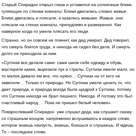
Старый Спиридон открыл глаза и уставился на солнечные блики,
гуляющие по стенам комнаты. Блики двигались словно живые.
Блики двигались и плясали, и казались живыми. Живые, они
плясали на стенах комнаты, причудливо и размеренно. Как
наверное когда-то умели плясать его люди.
Странно, но он совсем не помнит, как дед умирал. Дед говорил,
что смерть боится труда, и никогда не сидел без дела. И смерть
долго не приходила за ним.
«Сугпиак все делали сами: сами шили себе одежду и обувь,
мастерили каяки, вырезали лук и стрелы. Сугпиак имели мало, но
то малое давало им все, что нужно… Сугпиак ни от кого не
зависели… Только от природы. Но Сугпиак умели ценить то, что
дает природа, и природа всегда была щедрой к Сугпиак, потому
что Сугпиак никогда не брал лишнего. Никогда. И потому это был
счастливый народ…. Пока не пришел белый человек».
Повзрослевший Спиридон уже слушал деда, как слушают сказку
со страшным концом: напряженно вслушиваясь в каждое слово,
которое знаешь наизусть, знаешь, боишься и слушаешь. И ждешь.
То – последнее слово.