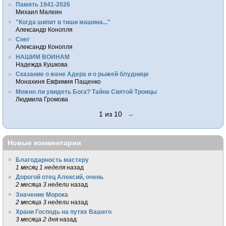
Память 1941-2026
Михаил Малеин
"Когда шипит в тиши машина..."
Александр Конопля
Снег
Александр Конопля
НАШИМ ВОИНАМ
Надежда Кушкова
Сказание о жене Адера и о рыжей блуднице
Монахиня Евфимия Пащенко
Можно ли увидеть Бога? Тайна Святой Троицы
Людмила Громова
1 из 10
→
Новые комментарии
Благодарность мастеру
1 месяц 1 неделя
назад
Дорогой отец Алексий, очень
2 месяца 3 недели
назад
Значение Морока
2 месяца 3 недели
назад
Храни Господь на путях Вашего
3 месяца 2 дня
назад