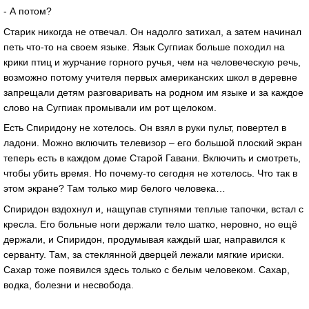
- А потом?
Старик никогда не отвечал. Он надолго затихал, а затем начинал
петь что-то на своем языке. Язык Сугпиак больше походил на
крики птиц и журчание горного ручья, чем на человеческую речь,
возможно потому учителя первых американских школ в деревне
запрещали детям разговаривать на родном им языке и за каждое
слово на Сугпиак промывали им рот щелоком.
Есть Спиридону не хотелось. Он взял в руки пульт, повертел в
ладони. Можно включить телевизор – его большой плоский экран
теперь есть в каждом доме Старой Гавани. Включить и смотреть,
чтобы убить время. Но почему-то сегодня не хотелось. Что так в
этом экране? Там только мир белого человека…
Спиридон вздохнул и, нащупав ступнями теплые тапочки, встал с
кресла. Его больные ноги держали тело шатко, неровно, но ещё
держали, и Спиридон, продумывая каждый шаг, направился к
серванту. Там, за стеклянной дверцей лежали мягкие ириски.
Сахар тоже появился здесь только с белым человеком. Сахар,
водка, болезни и несвобода.