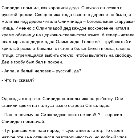
Спиридон помнил, как хоронили деда. Сначала он лежал в
русской церкви. Священника тогда своего в деревне не было, и
молитвы над дедом читала Олимпиада – богомольная старушка-
чтица. Именно с Олимпиадой дед каждое воскресение читал в
храме обедницу на церковно-славянском языке. А теперь читала
псалтырь над дедом одна Олимпиада. Голос её – грубоватый и
хриплый резко отбивался от стен и бился-бился в окна, словно
птица, стремящаяся выбить стекло, чтобы вылететь на свободу.
Дед в гробу был бел и покоен.
- Аппа, а белый человек – русский, да?
- Что ты сказал?
Однажды отец взял Спиридона-школьника на рыбалку. Они
ставили крюки на палтуса возле острова Ситкалидак.
- Пап, а почему на Ситкалидаке никто не живёт? – спросил
Спиридон невзначай.
- Тут раньше жил наш народ. – сухо ответил отец. По своей
натуре отец не отличался разговорчивостью, но добрый улов