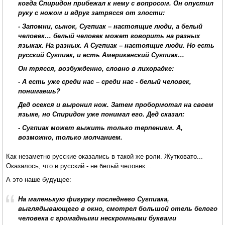
когда Спиридон прибежал к нему с вопросом. Он опустил
руку с ножом и вдруг затрясся от злости:
- Запомни, сынок, Сугпиак – настоящие люди, а белый
человек… белый человек может говорить на разных
языках. На разных. А Сугпиак – настоящие люди. Но есть
русский Сугпиак, и есть Американский Сугпиак…
Он трясся, возбужденно, словно в лихорадке:
- А есть уже среди нас – среди нас - белый человек,
понимаешь?
Дед осекся и выронил нож. Затем пробормотал на своем
языке, но Спиридон уже понимал его. Дед сказал:
- Сугпиак может выжить только терпением. А,
возможно, только молчанием.
Как незаметно русские оказались в такой же роли. Жутковато...
Оказалось, что и русский - не белый человек...
А это наше будущее:
На маленькую фигурку последнего Сугпиака,
выглядывающего в окно, смотрел большой отель белого
человека с громадными нескромными буквами