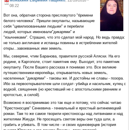
Монахиня Евфимия Пащенко
, 22/10/2018 -
08:22
Вот она, обратная сторона пресловутого "бремени
белого человека". Пришли оккупанты, называющие
себя "цивилизованными людьми" и перебили
людей, которых именовали"дикарями" и
"язычниками". Страшно, что это сделал мой народ. Но ведь правда:
не только англичане и испанцы повинны в истреблении жителей
откры...завоеванных ими земель.
Мы, северяне, чтим Баранова, правителя русской Аляски. На его
родине, в Каргополе, стоит памятник ему. Выходит, это памятник
оккупанту. После Вашего рассказа я понимаю это. Все великие
путешественники-европейцы, открываетель новых земель,
населенных "дикарями" - таковы же. И достойны не славы - позора.
Ибо за первооткрывателем шли солдат- убийца и насильник, купец с
водкой, священник (но крестивший не с апостольскими рвением и
кротостью, а силой).
Возможно я воспринимаю это так еще и потому, что сейчас читаю
"Крестоносцев" Сенкевича - гениальный и яростный антинемецкий
роман. Там то же самое творили крестоносцы над литвинами и над
жителями Жмуди. Не просещать светом веры они туда шли, а
грабить и убивать. В том числе - и своих единоверцев (история