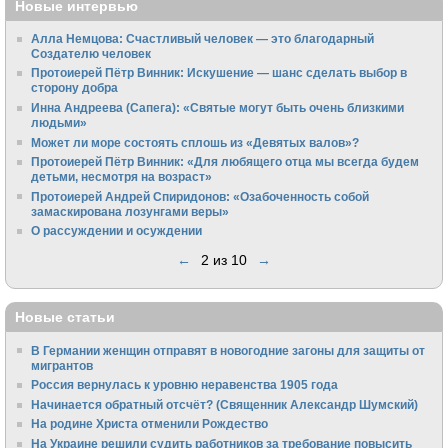
Новые интервью
Алла Немцова: Счастливый человек — это благодарный
Создателю человек
Протоиерей Пётр Винник: Искушение — шанс сделать выбор в
сторону добра
Инна Андреева (Сапега): «Святые могут быть очень близкими
людьми»
Может ли море состоять сплошь из «Девятых валов»?
Протоиерей Пётр Винник: «Для любящего отца мы всегда будем
детьми, несмотря на возраст»
Протоиерей Андрей Спиридонов: «Озабоченность собой
замаскирована лозунгами веры»
О рассуждении и осуждении
←
2 из 10
→
Новые статьи
В Германии женщин отправят в новогодние загоны для защиты от
мигрантов
Россия вернулась к уровню неравенства 1905 года
Начинается обратный отсчёт? (Священник Александр Шумский)
На родине Христа отменили Рождество
На Украине решили судить работников за требование повысить