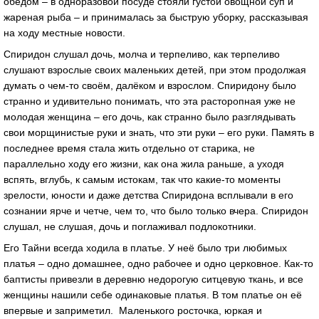
обедом – в одноразовой посуде стояли густой овощной суп и
жареная рыба – и принималась за быструю уборку, рассказывая
на ходу местные новости.
Спиридон слушал дочь, молча и терпеливо, как терпеливо
слушают взрослые своих маленьких детей, при этом продолжая
думать о чем-то своём, далёком и взрослом. Спиридону было
странно и удивительно понимать, что эта расторопная уже не
молодая женщина – его дочь, как странно было разглядывать
свои морщинистые руки и знать, что эти руки – его руки. Память в
последнее время стала жить отдельно от старика, не
параллельно ходу его жизни, как она жила раньше, а уходя
вспять, вглубь, к самым истокам, так что какие-то моменты
зрелости, юности и даже детства Спиридона всплывали в его
сознании ярче и четче, чем то, что было только вчера. Спиридон
слушал, не слушая, дочь и поглаживал подлокотники.
Его Тайни всегда ходила в платье. У неё было три любимых
платья – одно домашнее, одно рабочее и одно церковное. Как-то
баптисты привезли в деревню недорогую ситцевую ткань, и все
женщины нашили себе одинаковые платья. В том платье он её
впервые и заприметил. Маленького росточка, юркая и