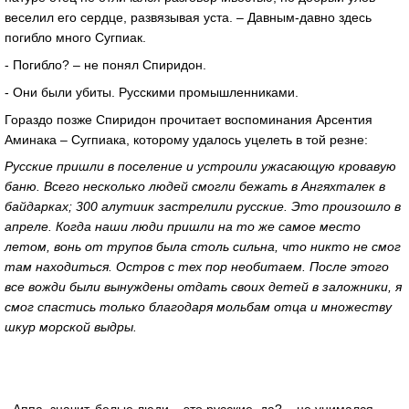
веселил его сердце, развязывая уста. – Давным-давно здесь
погибло много Сугпиак.
- Погибло? – не понял Спиридон.
- Они были убиты. Русскими промышленниками.
Гораздо позже Спиридон прочитает воспоминания Арсентия
Аминака – Сугпиака, которому удалось уцелеть в той резне:
Русские пришли в поселение и устроили ужасающую кровавую
баню. Всего несколько людей смогли бежать в Ангяхталек в
байдарках; 300 алутиик застрелили русские. Это произошло в
апреле. Когда наши люди пришли на то же самое место
летом, вонь от трупов была столь сильна, что никто не смог
там находиться. Остров с тех пор необитаем. После этого
все вожди были вынуждены отдать своих детей в заложники, я
смог спастись только благодаря мольбам отца и множеству
шкур морской выдры.
- Аппа, значит, белые люди – это русские, да? – не унимался