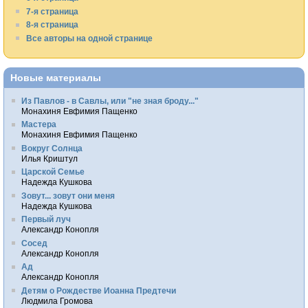
7-я страница
8-я страница
Все авторы на одной странице
Новые материалы
Из Павлов - в Савлы, или "не зная броду..."
Монахиня Евфимия Пащенко
Мастера
Монахиня Евфимия Пащенко
Вокруг Солнца
Илья Криштул
Царской Семье
Надежда Кушкова
Зовут... зовут они меня
Надежда Кушкова
Первый луч
Александр Конопля
Сосед
Александр Конопля
Ад
Александр Конопля
Детям о Рождестве Иоанна Предтечи
Людмила Громова