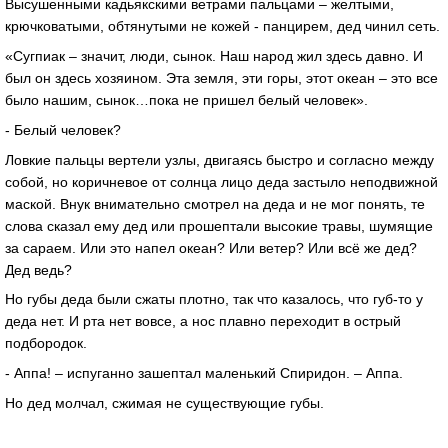
Высушенными кадьякскими ветрами пальцами – желтыми,
крючковатыми, обтянутыми не кожей - панцирем, дед чинил сеть.
«Сугпиак – значит, люди, сынок. Наш народ жил здесь давно. И
был он здесь хозяином. Эта земля, эти горы, этот океан – это все
было нашим, сынок…пока не пришел белый человек».
- Белый человек?
Ловкие пальцы вертели узлы, двигаясь быстро и согласно между
собой, но коричневое от солнца лицо деда застыло неподвижной
маской. Внук внимательно смотрел на деда и не мог понять, те
слова сказал ему дед или прошептали высокие травы, шумящие
за сараем. Или это напел океан? Или ветер? Или всё же дед?
Дед ведь?
Но губы деда были сжаты плотно, так что казалось, что губ-то у
деда нет. И рта нет вовсе, а нос плавно переходит в острый
подбородок.
- Аппа! – испуганно зашептал маленький Спиридон. – Аппа.
Но дед молчал, сжимая не существующие губы.