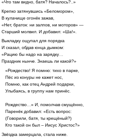
«Что там видно, батя? Началось?..»
Крепко затянувшись «Беломором»,
В кулачище огонёк зажав,
«Нет, браток: ни залпов, ни моторов» —
Старший молвил. И добавил: «Ша!».
Выкладку ощупал для порядка
И сказал, обдав юнца дымком:
«Рацию бы надо на зарядку…
Праздник нынче. Знаешь ли какой?»
«Рождество! Я помню: тихо в парке,
Пёс из конуры не кажет нос,
Помню, как отец Андрей подарки,
Улыбаясь, в группу нам принёс.
Рождество…» И, помолчав смущённо,
Паренёк добавил: «Есть вопрос:
(Говорили, батя, ты крещёный?)
Кто такой он был – Иисус Христос?»
Звёздка замерцала, стала ниже.