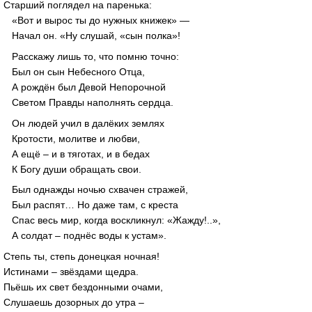
Старший поглядел на паренька:
«Вот и вырос ты до нужных книжек» —
Начал он. «Ну слушай, «сын полка»!
Расскажу лишь то, что помню точно:
Был он сын Небесного Отца,
А рождён был Девой Непорочной
Светом Правды наполнять сердца.
Он людей учил в далёких землях
Кротости, молитве и любви,
А ещё – и в тяготах, и в бедах
К Богу души обращать свои.
Был однажды ночью схвачен стражей,
Был распят… Но даже там, с креста
Спас весь мир, когда воскликнул: «Жажду!..»,
А солдат – поднёс воды к устам».
Степь ты, степь донецкая ночная!
Истинами – звёздами щедра.
Пьёшь их свет бездонными очами,
Слушаешь дозорных до утра –