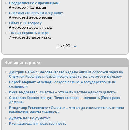
Поздравление с праздником
6 месяцев 4 дня
назад
Спасибо что прочли и оценили!
6 месяцев 1 неделя
назад
Ответ к 18 вопросу
6 месяцев 3 недели
назад
Талант внушать и вера
7 месяцев 16 часов
назад
1 из 20
→
Новые интервью
Дмитрий Бабич: «Человечество надело очки из осколков зеркала
Снежной Королевы, позволяющие видеть только злое и мелкое»
Сергей Марнов: «Господь создал семью, а государство Он не
создавал»
Инна Андреева: «Счастье – это быть частью единого целого»
Светлана Коппел-Ковтун: Точка стояния — вечность (Екатерина
Демина)
Владимир Романенко: «Счастье – это когда оказывается что твои
юношеские мечты сбылись»
Думать или не думать?
Распадающаяся нравственность