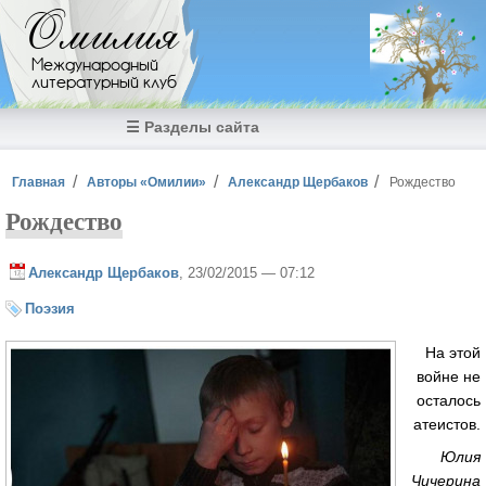
Перейти к основному содержанию
Омилия
Международный
литературный клуб
☰ Разделы сайта
Вы здесь
Главная
Авторы «Омилии»
Александр Щербаков
Рождество
Рождество
Александр Щербаков
, 23/02/2015 — 07:12
Поэзия
На этой
войне не
осталось
атеистов.
Юлия
Чичерина