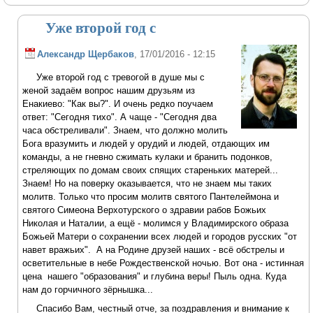
Уже второй год с
Александр Щербаков
, 17/01/2016 - 12:15
Уже второй год с тревогой в душе мы с
женой задаём вопрос нашим друзьям из
Енакиево: "Как вы?". И очень редко поучаем
ответ: "Сегодня тихо". А чаще - "Сегодня два
часа обстреливали". Знаем, что должно молить
Бога вразумить и людей у орудий и людей, отдающих им
команды, а не гневно сжимать кулаки и бранить подонков,
стреляющих по домам своих спящих стареньких матерей...
Знаем! Но на поверку оказывается, что не знаем мы таких
молитв. Только что просим молитв святого Пантелеймона и
святого Симеона Верхотурского о здравии рабов Божьих
Николая и Наталии, а ещё - молимся у Владимирского образа
Божьей Матери о сохранении всех людей и городов русских "от
навет вражьих". А на Родине друзей наших - всё обстрелы и
осветительные в небе Рождественской ночью. Вот она - истинная
цена нашего "образования" и глубина веры! Пыль одна. Куда
нам до горчичного зёрнышка...
Спасибо Вам, честный отче, за поздравления и внимание к