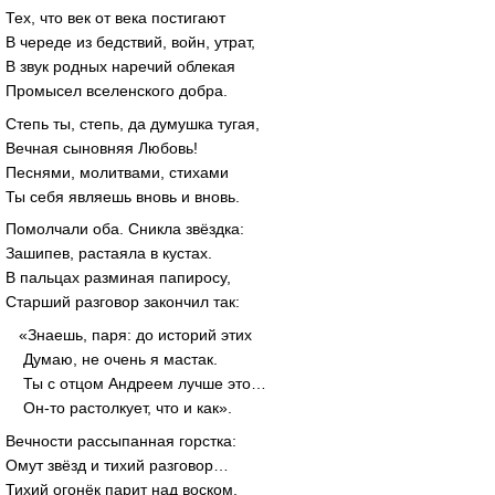
Тех, что век от века постигают
В череде из бедствий, войн, утрат,
В звук родных наречий облекая
Промысел вселенского добра.
Степь ты, степь, да думушка тугая,
Вечная сыновняя Любовь!
Песнями, молитвами, стихами
Ты себя являешь вновь и вновь.
Помолчали оба. Сникла звёздка:
Зашипев, растаяла в кустах.
В пальцах разминая папиросу,
Старший разговор закончил так:
«Знаешь, паря: до историй этих
Думаю, не очень я мастак.
Ты с отцом Андреем лучше это…
Он-то растолкует, что и как».
Вечности рассыпанная горстка:
Омут звёзд и тихий разговор…
Тихий огонёк парит над воском,