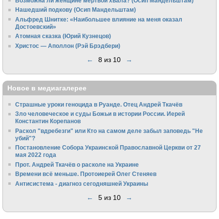
Возможна ли женщине мертвой хвала? (Осип Мандельштам)
Нашедший подкову (Осип Мандельштам)
Альфред Шнитке: «Наибольшее влияние на меня оказал
Достоевский»
Атомная сказка (Юрий Кузнецов)
Христос — Аполлон (Рэй Брэдбери)
←
8 из 10
→
Новое в медиагалерее
Страшные уроки геноцида в Руанде. Отец Андрей Ткачёв
Зло человеческое и суды Божьи в истории России. Иерей
Константин Корепанов
Раскол "вдребезги" или Кто на самом деле забыл заповедь "Не
убий"?
Постановление Собора Украинской Православной Церкви от 27
мая 2022 года
Прот. Андрей Ткачёв о расколе на Украине
Времени всё меньше. Протоиерей Олег Стеняев
Антисистема - диагноз сегодняшней Украины
←
5 из 10
→