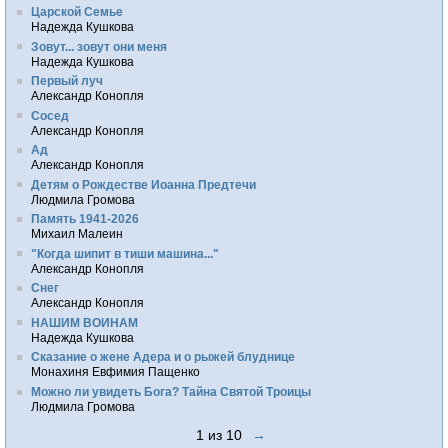
Царской Семье
Надежда Кушкова
Зовут... зовут они меня
Надежда Кушкова
Первый луч
Александр Конопля
Сосед
Александр Конопля
Ад
Александр Конопля
Детям о Рождестве Иоанна Предтечи
Людмила Громова
Память 1941-2026
Михаил Малеин
"Когда шипит в тиши машина..."
Александр Конопля
Снег
Александр Конопля
НАШИМ ВОИНАМ
Надежда Кушкова
Сказание о жене Адера и о рыжей блуднице
Монахиня Евфимия Пащенко
Можно ли увидеть Бога? Тайна Святой Троицы
Людмила Громова
1 из 10
→