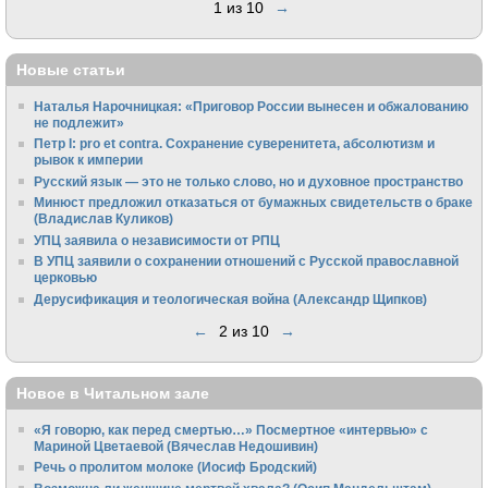
1 из 10
→
Новые статьи
Наталья Нарочницкая: «Приговор России вынесен и обжалованию
не подлежит»
Петр I: pro et contra. Сохранение суверенитета, абсолютизм и
рывок к империи
Русский язык — это не только слово, но и духовное пространство
Минюст предложил отказаться от бумажных свидетельств о браке
(Владислав Куликов)
УПЦ заявила о независимости от РПЦ
В УПЦ заявили о сохранении отношений с Русской православной
церковью
Дерусификация и теологическая война (Александр Щипков)
←
2 из 10
→
Новое в Читальном зале
«Я говорю, как перед смертью…» Посмертное «интервью» с
Мариной Цветаевой (Вячеслав Недошивин)
Речь о пролитом молоке (Иосиф Бродский)