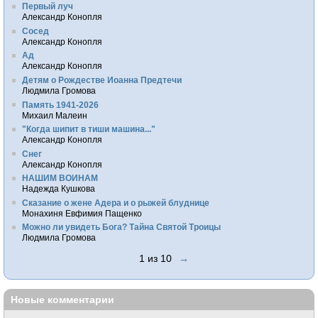
Первый луч
Александр Конопля
Сосед
Александр Конопля
Ад
Александр Конопля
Детям о Рождестве Иоанна Предтечи
Людмила Громова
Память 1941-2026
Михаил Малеин
"Когда шипит в тиши машина..."
Александр Конопля
Снег
Александр Конопля
НАШИМ ВОИНАМ
Надежда Кушкова
Сказание о жене Адера и о рыжей блуднице
Монахиня Евфимия Пащенко
Можно ли увидеть Бога? Тайна Святой Троицы
Людмила Громова
1 из 10
→
Новые комментарии