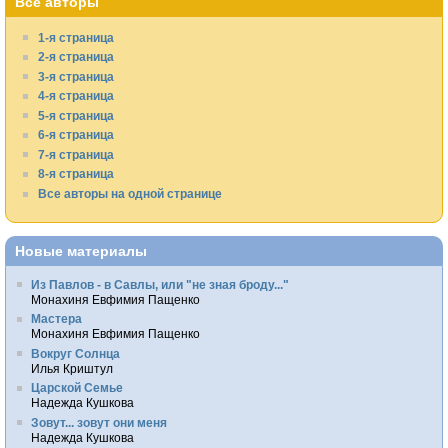
Все авторы
1-я страница
2-я страница
3-я страница
4-я страница
5-я страница
6-я страница
7-я страница
8-я страница
Все авторы на одной странице
Новые материалы
Из Павлов - в Савлы, или "не зная броду..."
Монахиня Евфимия Пащенко
Мастера
Монахиня Евфимия Пащенко
Вокруг Солнца
Илья Криштул
Царской Семье
Надежда Кушкова
Зовут... зовут они меня
Надежда Кушкова