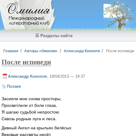
Перейти к основному содержанию
Омилия
Международный
литературный клуб
☰ Разделы сайта
Вы здесь
Главная
Авторы «Омилии»
Александр Конопля
После исповеди
После исповеди
Александр Конопля
, 19/04/2013 — 19:37
Поэзия
Засияли мне снова просторы,
Просветлели от боли глаза,
Я шагаю судьбой непростою
Сквозь родные луга и леса.
Дивный Ангел на крыльях белёсых
Вековые рассветы несёт,