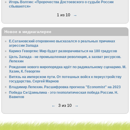
Игорь Волгин: «Пророчества Достоевского о судьбе России
сбываются»
1 из 10
→
Новое в медиагалерее
Е.Сатановский откровенно высказался о реальных причинах
агрессии Запада
Каринэ Геворгян: Мир будет разворачиваться на 180 градусов
Цель Запада - не промышленная революция, а захват ресурсов.
Лепехин
Рождение нового миропорядка идёт по радикальному сценарию. М.
Хазин, К. Геворгян
Витязь на имперском пути. От потешных войск к переустройству
государства. Сергей Марнов
Владимир Лепехин. Расшифровка прогноза "Economist" на 2023
Победа Си Цзиньпина - это геополитическая победа России. Н.
Вавилов
←
3 из 10
→