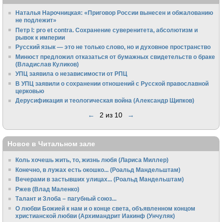
Наталья Нарочницкая: «Приговор России вынесен и обжалованию
не подлежит»
Петр I: pro et contra. Сохранение суверенитета, абсолютизм и
рывок к империи
Русский язык — это не только слово, но и духовное пространство
Минюст предложил отказаться от бумажных свидетельств о браке
(Владислав Куликов)
УПЦ заявила о независимости от РПЦ
В УПЦ заявили о сохранении отношений с Русской православной
церковью
Дерусификация и теологическая война (Александр Щипков)
←
2 из 10
→
Новое в Читальном зале
Коль хочешь жить, то, жизнь любя (Лариса Миллер)
Конечно, в лужах есть окошко... (Роальд Мандельштам)
Вечерами в застывших улицах... (Роальд Мандельштам)
Ржев (Влад Маленко)
Талант и Злоба – пагубный союз...
О любви Божией к нам и о конце света, объявленном концом
христианской любви (Архимандрит Иакинф (Унчуляк)