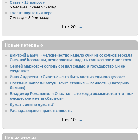
Ответ к 18 вопросу
6 месяцев 3 недели
назад
Талант внушать и вера
7 месяцев 3 дня
назад
1 из 20
→
Новые интервью
Дмитрий Бабич: «Человечество надело очки из осколков зеркала
Снежной Королевы, позволяющие видеть только злое и мелкое»
Сергей Марнов: «Господь создал семью, а государство Он не
создавал»
Инна Андреева: «Счастье – это быть частью единого целого»
Светлана Коппел-Ковтун: Точка стояния — вечность (Екатерина
Демина)
Владимир Романенко: «Счастье – это когда оказывается что твои
юношеские мечты сбылись»
Думать или не думать?
Распадающаяся нравственность
1 из 10
→
Новые статьи