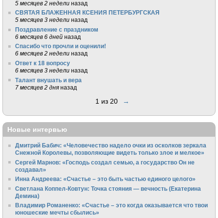
5 месяцев 2 недели
назад
СВЯТАЯ БЛАЖЕННАЯ КСЕНИЯ ПЕТЕРБУРГСКАЯ
5 месяцев 3 недели
назад
Поздравление с праздником
6 месяцев 6 дней
назад
Спасибо что прочли и оценили!
6 месяцев 2 недели
назад
Ответ к 18 вопросу
6 месяцев 3 недели
назад
Талант внушать и вера
7 месяцев 2 дня
назад
1 из 20
→
Новые интервью
Дмитрий Бабич: «Человечество надело очки из осколков зеркала
Снежной Королевы, позволяющие видеть только злое и мелкое»
Сергей Марнов: «Господь создал семью, а государство Он не
создавал»
Инна Андреева: «Счастье – это быть частью единого целого»
Светлана Коппел-Ковтун: Точка стояния — вечность (Екатерина
Демина)
Владимир Романенко: «Счастье – это когда оказывается что твои
юношеские мечты сбылись»