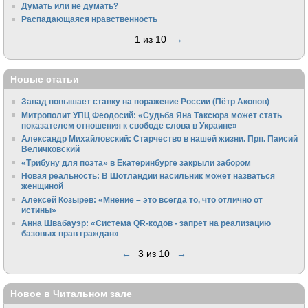
Думать или не думать?
Распадающаяся нравственность
1 из 10
→
Новые статьи
Запад повышает ставку на поражение России (Пётр Акопов)
Митрополит УПЦ Феодосий: «Судьба Яна Таксюра может стать
показателем отношения к свободе слова в Украине»
Алек­сандр Михайловский: Старчество в нашей жизни. Прп. Паисий
Величковский
«Трибуну для поэта» в Екатеринбурге закрыли забором
Новая реальность: В Шотландии насильник может назваться
женщиной
Алексей Козырев: «Мнение – это всегда то, что отлично от
истины»
Анна Швабауэр: «Система QR-кодов - запрет на реализацию
базовых прав граждан»
←
3 из 10
→
Новое в Читальном зале