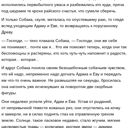
исполнились первобытного ужаса и разбежались кто куда, пряча
под шкурами те крохи райского счастья, что сумели сберечь.
И только Собака, скуля, металась по опустевшему раю, то глядя
вслед уходящим Адаму и Еве, то возвращаясь к поруганному
Древу.
— Господи, — тихо плакала Собака, — Господи, они же себя
не понимают... почти как я... Кто им поможет теперь, когда они так
беспомощны и растеряны, кто хоть чуть-чуть напомнит о радости,
которая... которая...
И вдруг Собака поняла своим безошибочным собачьим чувством,
что ей надо, непременно надо догнать Адама и Еву и передать
им что-то очень важное. Не размышляя ни секунды, бросилась
она нагонять уже исчезнувших за поворотом две скорбные
фигуры.
Они недалеко успели уйти, Адам и Ева. Устав от рыданий,
от непривычной тяжести кожаных риз, они опустились на кочку
и замерли, не в силах поднять глаз на отравленную грехом
землю. Солнце, такое ласковое недавно, стало жгучим, мягкие
шелковистые травы — колючими, кроткие звери — дикими.