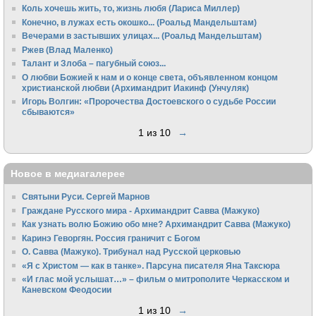
Коль хочешь жить, то, жизнь любя (Лариса Миллер)
Конечно, в лужах есть окошко... (Роальд Мандельштам)
Вечерами в застывших улицах... (Роальд Мандельштам)
Ржев (Влад Маленко)
Талант и Злоба – пагубный союз...
О любви Божией к нам и о конце света, объявленном концом
христианской любви (Архимандрит Иакинф (Унчуляк)
Игорь Волгин: «Пророчества Достоевского о судьбе России
сбываются»
1 из 10
→
Новое в медиагалерее
Святыни Руси. Сергей Марнов
Граждане Русского мира - Архимандрит Савва (Мажуко)
Как узнать волю Божию обо мне? Архимандрит Савва (Мажуко)
Каринэ Геворгян. Россия граничит с Богом
О. Савва (Мажуко). Трибунал над Русской церковью
«Я с Христом — как в танке». Парсуна писателя Яна Таксюра
«И глас мой услышат…» – фильм о митрополите Черкасском и
Каневском Феодосии
1 из 10
→