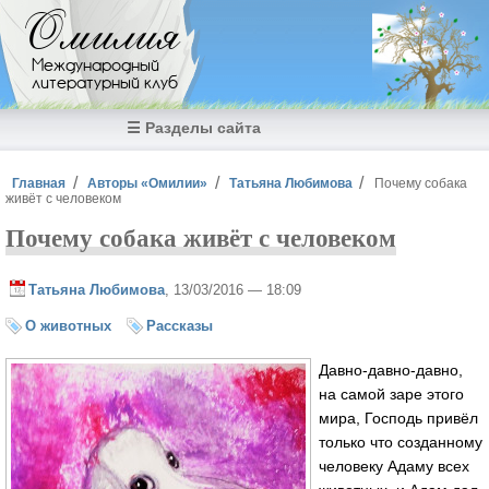
Перейти к основному содержанию
Омилия
Международный
литературный клуб
☰ Разделы сайта
Вы здесь
Главная
Авторы «Омилии»
Татьяна Любимова
Почему собака
живёт с человеком
Почему собака живёт с человеком
Татьяна Любимова
, 13/03/2016 — 18:09
О животных
Рассказы
Давно-давно-давно,
на самой заре этого
мира, Господь привёл
только что созданному
человеку Адаму всех