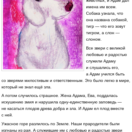
животных, и Адам дал
имена им всем.
Собака узнала, что
она названа собакой,
тигр — что его зовут
тигром, а слон —
слоном.
Все звери с великой
любовью и радостью
служили Адаму
и слушались его,
а Адам учился быть
со зверями милостивым и ответственным. Это было легко в мире,
который не знал ещё зла.
А потом случилось страшное. Жена Адама, Ева, поддалась
искушению змия и нарушила одну-единственную заповедь —
не касаться плодов древа добра и зла. И Адам ел плод вместе
с ней.
Ужасное горе разлилось по Земле. Наши прародители были
изгнаны из рая. А служившие им с любовью и радостью звери