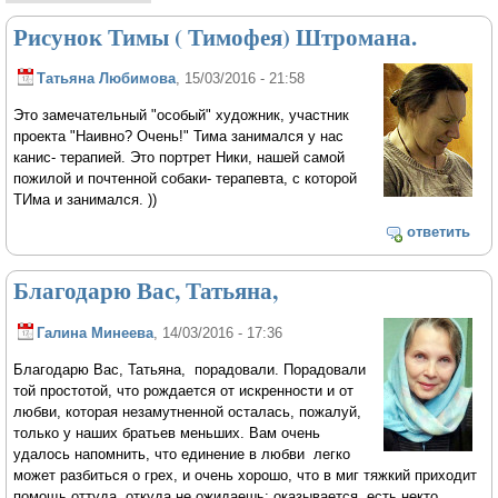
Рисунок Тимы ( Тимофея) Штромана.
Татьяна Любимова
, 15/03/2016 - 21:58
Это замечательный "особый" художник, участник
проекта "Наивно? Очень!" Тима занимался у нас
канис- терапией. Это портрет Ники, нашей самой
пожилой и почтенной собаки- терапевта, с которой
ТИма и занимался. ))
ответить
Благодарю Вас, Татьяна,
Галина Минеева
, 14/03/2016 - 17:36
Благодарю Вас, Татьяна, порадовали. Порадовали
той простотой, что рождается от искренности и от
любви, которая незамутненной осталась, пожалуй,
только у наших братьев меньших. Вам очень
удалось напомнить, что единение в любви легко
может разбиться о грех, и очень хорошо, что в миг тяжкий приходит
помощь оттуда, откуда не ожидаешь: оказывается, есть некто