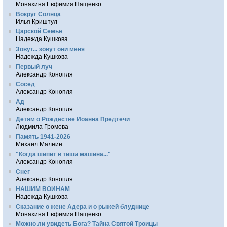
Монахиня Евфимия Пащенко
Вокруг Солнца
Илья Криштул
Царской Семье
Надежда Кушкова
Зовут... зовут они меня
Надежда Кушкова
Первый луч
Александр Конопля
Сосед
Александр Конопля
Ад
Александр Конопля
Детям о Рождестве Иоанна Предтечи
Людмила Громова
Память 1941-2026
Михаил Малеин
"Когда шипит в тиши машина..."
Александр Конопля
Снег
Александр Конопля
НАШИМ ВОИНАМ
Надежда Кушкова
Сказание о жене Адера и о рыжей блуднице
Монахиня Евфимия Пащенко
Можно ли увидеть Бога? Тайна Святой Троицы