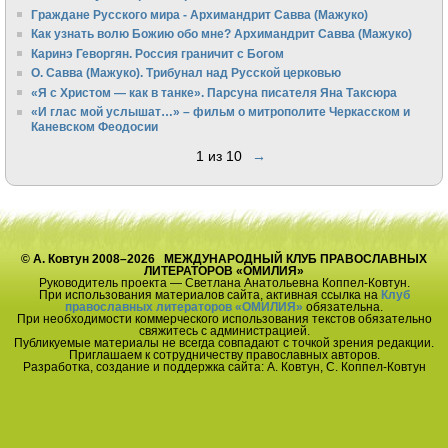
Граждане Русского мира - Архимандрит Савва (Мажуко)
Как узнать волю Божию обо мне? Архимандрит Савва (Мажуко)
Каринэ Геворгян. Россия граничит с Богом
О. Савва (Мажуко). Трибунал над Русской церковью
«Я с Христом — как в танке». Парсуна писателя Яна Таксюра
«И глас мой услышат…» – фильм о митрополите Черкасском и
Каневском Феодосии
1 из 10
→
© А. Ковтун 2008–2026 МЕЖДУНАРОДНЫЙ КЛУБ ПРАВОСЛАВНЫХ
ЛИТЕРАТОРОВ «ОМИЛИЯ»
Руководитель проекта — Светлана Анатольевна Коппел-Ковтун.
При использования материалов сайта, активная ссылка на
Клуб
православных литераторов «ОМИЛИЯ»
обязательна.
При необходимости коммерческого использования текстов обязательно
свяжитесь с администрацией.
Публикуемые материалы не всегда совпадают с точкой зрения редакции.
Приглашаем к сотрудничеству православных авторов.
Разработка, создание и поддержка сайта: А. Ковтун, С. Коппел-Ковтун