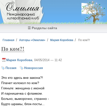
Перейти к основному содержанию
Омилия
Международный
литературный клуб
☰ Разделы сайта
Вы здесь
Главная
Авторы «Омилии»
Мария Коробова
По ком?!
По ком?!
Мария Коробова
, 04/05/2014 — 11:42
Поэзия
Новороссия
Это кто здесь вне закона?!
Плачет колокол по ком?
Гляньте: женщина с иконой
И парнишечка с флажком.
Больно, выморочно, странно -
Будто шрамы, блок-посты...