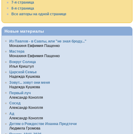
7-я страница
8-я страница
Все авторы на одной странице
Новые материалы
Из Павлов - в Савлы, или "не зная броду..."
Монахиня Евфимия Пащенко
Мастера
Монахиня Евфимия Пащенко
Вокруг Солнца
Илья Криштул
Царской Семье
Надежда Кушкова
Зовут... зовут они меня
Надежда Кушкова
Первый луч
Александр Конопля
Сосед
Александр Конопля
Ад
Александр Конопля
Детям о Рождестве Иоанна Предтечи
Людмила Громова