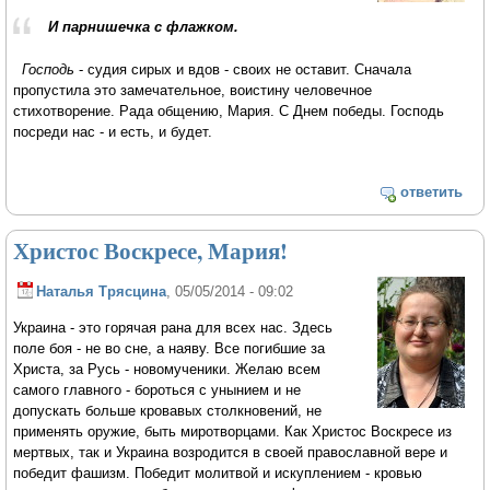
И парнишечка с флажком.
Господь
- судия сирых и вдов - своих не оставит. Сначала
пропустила это замечательное, воистину человечное
стихотворение. Рада общению, Мария. С Днем победы. Господь
посреди нас - и есть, и будет.
ответить
Христос Воскресе, Мария!
Наталья Трясцина
, 05/05/2014 - 09:02
Украина - это горячая рана для всех нас. Здесь
поле боя - не во сне, а наяву. Все погибшие за
Христа, за Русь - новомученики. Желаю всем
самого главного - бороться с унынием и не
допускать больше кровавых столкновений, не
применять оружие, быть миротворцами. Как Христос Воскресе из
мертвых, так и Украина возродится в своей православной вере и
победит фашизм. Победит молитвой и искуплением - кровью