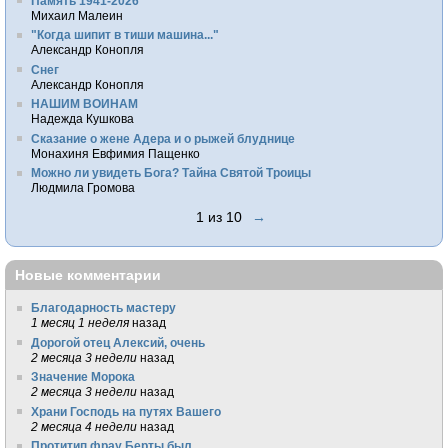
Память 1941-2026
Михаил Малеин
"Когда шипит в тиши машина..."
Александр Конопля
Снег
Александр Конопля
НАШИМ ВОИНАМ
Надежда Кушкова
Сказание о жене Адера и о рыжей блуднице
Монахиня Евфимия Пащенко
Можно ли увидеть Бога? Тайна Святой Троицы
Людмила Громова
1 из 10
→
Новые комментарии
Благодарность мастеру
1 месяц 1 неделя
назад
Дорогой отец Алексий, очень
2 месяца 3 недели
назад
Значение Морока
2 месяца 3 недели
назад
Храни Господь на путях Вашего
2 месяца 4 недели
назад
Протитип фрау Берты был