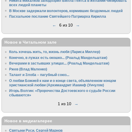
Никита Михалков заподозрил Билла Гейтса в желании чипировать
всех людей планеты
В Москве задержали волонтеров, кормивших бездомных людей
Пасхальное послание Святейшего Патриарха Кирилла
←
6 из 10
→
Новое в Читальном зале
Коль хочешь жить, то, жизнь любя (Лариса Миллер)
Конечно, в лужах есть окошко... (Роальд Мандельштам)
Вечерами в застывших улицах... (Роальд Мандельштам)
Ржев (Влад Маленко)
Талант и Злоба – пагубный союз...
О любви Божией к нам и о конце света, объявленном концом
христианской любви (Архимандрит Иакинф (Унчуляк)
Игорь Волгин: «Пророчества Достоевского о судьбе России
сбываются»
1 из 10
→
Новое в медиагалерее
Святыни Руси. Сергей Марнов