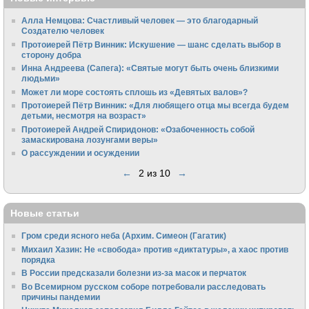
Алла Немцова: Счастливый человек — это благодарный
Создателю человек
Протоиерей Пётр Винник: Искушение — шанс сделать выбор в
сторону добра
Инна Андреева (Сапега): «Святые могут быть очень близкими
людьми»
Может ли море состоять сплошь из «Девятых валов»?
Протоиерей Пётр Винник: «Для любящего отца мы всегда будем
детьми, несмотря на возраст»
Протоиерей Андрей Спиридонов: «Озабоченность собой
замаскирована лозунгами веры»
О рассуждении и осуждении
←
2 из 10
→
Новые статьи
Гром среди ясного неба (Архим. Симеон (Гагатик)
Михаил Хазин: Не «свобода» против «диктатуры», а хаос против
порядка
В России предсказали болезни из-за масок и перчаток
Во Всемирном русском соборе потребовали расследовать
причины пандемии