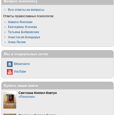
Вопрос психологу
Все ответы на вопросы
Ответы православных психологов:
Никита Яночкин
Екатерина Усачева
Татьяна Бобровских
Анастасия Бондарук
Анна Лелик
Мы в социальных сетях
ВКонтакте
YouTube
Купить наши книги
Светлана Коппел-Ковтун
«Полотно»