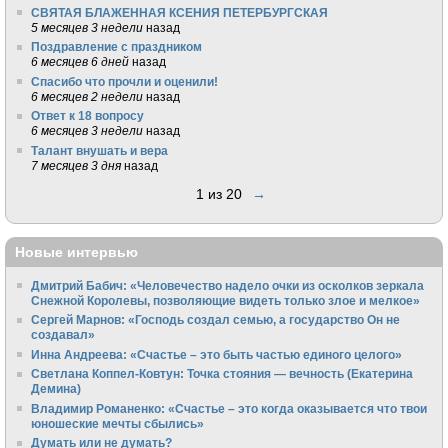
СВЯТАЯ БЛАЖЕННАЯ КСЕНИЯ ПЕТЕРБУРГСКАЯ
5 месяцев 3 недели
назад
Поздравление с праздником
6 месяцев 6 дней
назад
Спасибо что прочли и оценили!
6 месяцев 2 недели
назад
Ответ к 18 вопросу
6 месяцев 3 недели
назад
Талант внушать и вера
7 месяцев 3 дня
назад
1 из 20
→
Новые интервью
Дмитрий Бабич: «Человечество надело очки из осколков зеркала
Снежной Королевы, позволяющие видеть только злое и мелкое»
Сергей Марнов: «Господь создал семью, а государство Он не
создавал»
Инна Андреева: «Счастье – это быть частью единого целого»
Светлана Коппел-Ковтун: Точка стояния — вечность (Екатерина
Демина)
Владимир Романенко: «Счастье – это когда оказывается что твои
юношеские мечты сбылись»
Думать или не думать?