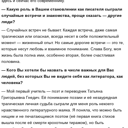
здесь и сейчас его современнику.
— Какую роль в Вашем становлении как писателя сыграли
случайные встречи и знакомства, проще сказать — другие
люди?
— Случайных встреч не бывает. Каждая встреча, даже самая
трагическая или опасная, всегда несет в себе положительный
момент — жизненный опыт. Но самые дорогие встречи — это те,
которые несут любовь и взаимное понимание. Слава Богу, моя
жизнь была полна ими, особенно вторая, более счастливая
половина.
— Кого Вы хотели бы назвать в числе важных для Вас
людей, без которых Вы не видите себя как литератора, как
человека?
— Мой первый учитель — поэт и переводчик Татьяна
Григорьевна Гнедич. Её понимание поэзии и её незаурядная
трагическая личная судьба сыграли для меня роль некоего
нравственного литературного маяка. Я поняла, что можно быть
нищим и не печатающимся поэтом (её первая книга стихов
вышла после её смерти крохотным тиражом), но быть