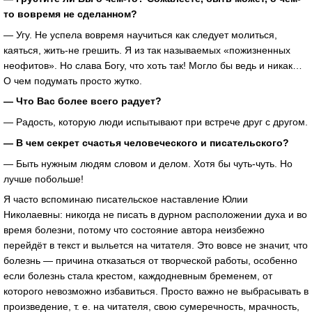
то вовремя не сделанном?
— Угу. Не успела вовремя научиться как следует молиться,
каяться, жить-не грешить. Я из так называемых «пожизненных
неофитов». Но слава Богу, что хоть так! Могло бы ведь и никак…
О чем подумать просто жутко.
— Что Вас более всего радует?
— Радость, которую люди испытывают при встрече друг с другом.
— В чем секрет счастья человеческого и писательского?
— Быть нужным людям словом и делом. Хотя бы чуть-чуть. Но
лучше побольше!
Я часто вспоминаю писательское наставление Юлии
Николаевны: никогда не писать в дурном расположении духа и во
время болезни, потому что состояние автора неизбежно
перейдёт в текст и выльется на читателя. Это вовсе не значит, что
болезнь — причина отказаться от творческой работы, особенно
если болезнь стала крестом, каждодневным бременем, от
которого невозможно избавиться. Просто важно не выбрасывать в
произведение, т. е. на читателя, свою сумеречность, мрачность,