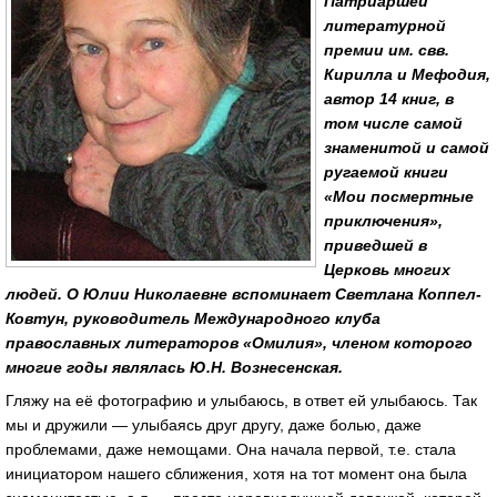
Патриаршей
литературной
премии им. свв.
Кирилла и Мефодия,
автор 14 книг, в
том числе самой
знаменитой и самой
ругаемой книги
«Мои посмертные
приключения»,
приведшей в
Церковь многих
людей. О Юлии Николаевне вспоминает Светлана Коппел-
Ковтун, руководитель Международного клуба
православных литераторов «Омилия», членом которого
многие годы являлась Ю.Н. Вознесенская.
Гляжу на её фотографию и улыбаюсь, в ответ ей улыбаюсь. Так
мы и дружили — улыбаясь друг другу, даже болью, даже
проблемами, даже немощами. Она начала первой, т.е. стала
инициатором нашего сближения, хотя на тот момент она была