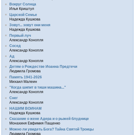
Вокруг Солнца
Илья Криштул
Царской Семье
Надежда Кушкова
Зовут... зовут они меня
Надежда Кушкова
Первый луч
Александр Конопля
Сосед
Александр Конопля
Ад
Александр Конопля
Детям о Рождестве Иоанна Предтечи
Людмила Громова
Память 1941-2026
Михаил Малеин
"Когда шипит в тиши машина..."
Александр Конопля
Снег
Александр Конопля
НАШИМ ВОИНАМ
Надежда Кушкова
Сказание о жене Адера и о рыжей блуднице
Монахиня Евфимия Пащенко
Можно ли увидеть Бога? Тайна Святой Троицы
Людмила Громова