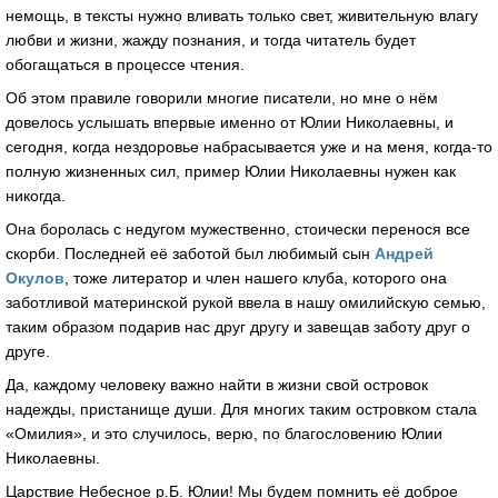
немощь, в тексты нужно вливать только свет, живительную влагу
любви и жизни, жажду познания, и тогда читатель будет
обогащаться в процессе чтения.
Об этом правиле говорили многие писатели, но мне о нём
довелось услышать впервые именно от Юлии Николаевны, и
сегодня, когда нездоровье набрасывается уже и на меня, когда-то
полную жизненных сил, пример Юлии Николаевны нужен как
никогда.
Она боролась с недугом мужественно, стоически перенося все
скорби. Последней её заботой был любимый сын
Андрей
Окулов
, тоже литератор и член нашего клуба, которого она
заботливой материнской рукой ввела в нашу омилийскую семью,
таким образом подарив нас друг другу и завещав заботу друг о
друге.
Да, каждому человеку важно найти в жизни свой островок
надежды, пристанище души. Для многих таким островком стала
«Омилия», и это случилось, верю, по благословению Юлии
Николаевны.
Царствие Небесное р.Б. Юлии! Мы будем помнить её доброе