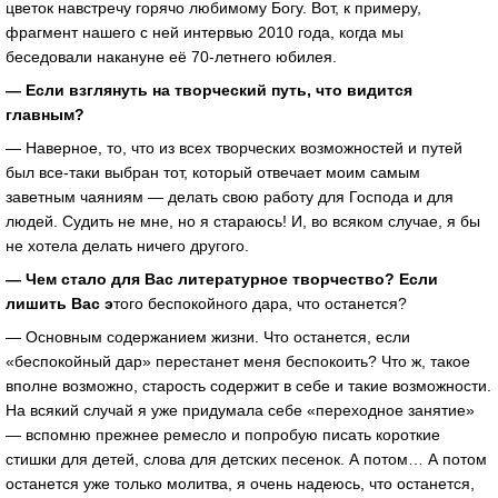
цветок навстречу горячо любимому Богу. Вот, к примеру,
фрагмент нашего с ней интервью 2010 года, когда мы
беседовали накануне её 70-летнего юбилея.
— Если взглянуть на творческий путь, что видится
главным?
— Наверное, то, что из всех творческих возможностей и путей
был все-таки выбран тот, который отвечает моим самым
заветным чаяниям — делать свою работу для Господа и для
людей. Судить не мне, но я стараюсь! И, во всяком случае, я бы
не хотела делать ничего другого.
— Чем стало для Вас литературное творчество? Если
лишить Вас э
того беспокойного дара, что останется?
— Основным содержанием жизни. Что останется, если
«беспокойный дар» перестанет меня беспокоить? Что ж, такое
вполне возможно, старость содержит в себе и такие возможности.
На всякий случай я уже придумала себе «переходное занятие»
— вспомню прежнее ремесло и попробую писать короткие
стишки для детей, слова для детских песенок. А потом… А потом
останется уже только молитва, я очень надеюсь, что останется,