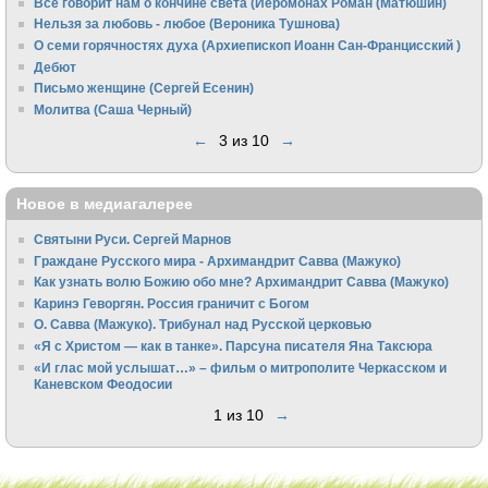
Всё говорит нам о кончине света (Иеромонах Роман (Матюшин)
Нельзя за любовь - любое (Вероника Тушнова)
О семи горячностях духа (Архиепископ Иоанн Сан-Францисский )
Дебют
Письмо женщине (Сергей Есенин)
Молитва (Саша Черный)
←
3 из 10
→
Новое в медиагалерее
Святыни Руси. Сергей Марнов
Граждане Русского мира - Архимандрит Савва (Мажуко)
Как узнать волю Божию обо мне? Архимандрит Савва (Мажуко)
Каринэ Геворгян. Россия граничит с Богом
О. Савва (Мажуко). Трибунал над Русской церковью
«Я с Христом — как в танке». Парсуна писателя Яна Таксюра
«И глас мой услышат…» – фильм о митрополите Черкасском и
Каневском Феодосии
1 из 10
→