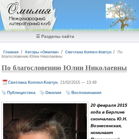
Перейти к основному содержанию
Омилия
Международный
литературный клуб
☰ Разделы сайта
Вы здесь
Главная
Авторы «Омилии»
Светлана Коппел-Ковтун
По
благословению Юлии Николаевны
По благословению Юлии Николаевны
Светлана Коппел-Ковтун
, 21/02/2015 — 13:49
Публицистика
Омилия
Воспоминания
20 февраля 2015
года в Берлине
скончалась Ю.Н.
Вознесенская,
номинант