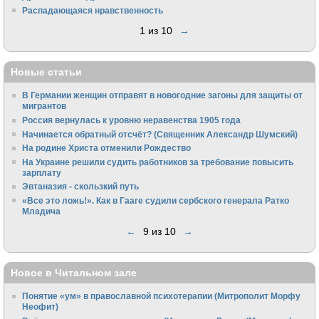
Распадающаяся нравственность
1 из 10
→
Новые статьи
В Германии женщин отправят в новогодние загоны для защиты от
мигрантов
Россия вернулась к уровню неравенства 1905 года
Начинается обратный отсчёт? (Священник Александр Шумский)
На родине Христа отменили Рождество
На Украине решили судить работников за требование повысить
зарплату
Эвтаназия - скользкий путь
«Все это ложь!». Как в Гааге судили сербского генерала Ратко
Младича
←
9 из 10
→
Новое в Читальном зале
Понятие «ум» в православной психотерапии (Митрополит Морфу
Неофит)