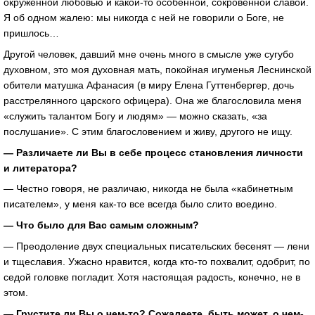
окружённой любовью и какой-то особенной, сокровенной славой.
Я об одном жалею: мы никогда с ней не говорили о Боге, не
пришлось…
Другой человек, давший мне очень много в смысле уже сугубо
духовном, это моя духовная мать, покойная игуменья Леснинской
обители матушка Афанасия (в миру Елена Гуттенбергер, дочь
расстрелянного царского офицера). Она же благословила меня
«служить талантом Богу и людям» — можно сказать, «за
послушание». С этим благословением и живу, другого не ищу.
— Различаете ли Вы в себе процесс становления личности
и литератора?
— Честно говоря, не различаю, никогда не была «кабинетным
писателем», у меня как-то все всегда было слито воедино.
— Что было для Вас самым сложным?
— Преодоление двух специальных писательских бесенят — лени
и тщеславия. Ужасно нравится, когда кто-то похвалит, одобрит, по
седой головке погладит. Хотя настоящая радость, конечно, не в
этом.
— Грустите ли Вы о чем-то? Сожалеете, быть может, о чем-