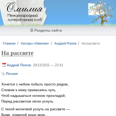
Перейти к основному содержанию
Омилия
Международный
литературный клуб
☰ Разделы сайта
Вы здесь
Главная
Авторы «Омилии»
Андрей Попов
На рассвете
На рассвете
Андрей Попов
, 20/12/2015 — 23:41
Поэзия
Хочется с небом побыть просто рядом,
Словом к нему прикасаясь чуть,
Чтоб надышаться ночною прохладой,
Перед рассветом легко уснуть.
С тихой молитвой уснуть на рассвете —
Боже, помилуй душу мою…