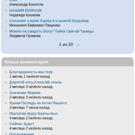
Александр Конопля
НАШИМ ВОИНАМ
Надежда Кушкова
Сказание о жене Адера и о рыжей блуднице
Монахиня Евфимия Пащенко
Можно ли увидеть Бога? Тайна Святой Троицы
Людмила Громова
1 из 10
→
Новые комментарии
Благодарность мастеру
1 месяц 1 неделя
назад
Дорогой отец Алексий, очень
2 месяца 3 недели
назад
Значение Морока
2 месяца 3 недели
назад
Храни Господь на путях Вашего
3 месяца 7 часов
назад
Протитип фрау Берты был
4 месяца 2 недели
назад
Сейчас будет
4 месяца 2 недели
назад
Продолжение.