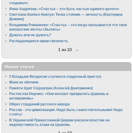
создавал»
Инна Андреева: «Счастье – это быть частью единого целого»
Светлана Коппел-Ковтун: Точка стояния — вечность (Екатерина
Демина)
Владимир Романенко: «Счастье – это когда оказывается что твои
юношеские мечты сбылись»
Думать или не думать?
Распадающаяся нравственность
1 из 10
→
Новые статьи
У Владыки Феодосия случился сердечный приступ
Маки на обочине
Памяти Эдит Сёдергран (Алексей Дмитриенко)
Ростислав Ищенко: «Они желают превратить Церковь в
антицерковь»
Образ страданий русского народа
Россия - это цивилизация. Надо быть самостоятельными! Надо
стоять!
В Украинской Православной Церкви указали властям на
недопустимость атаки на Церковь