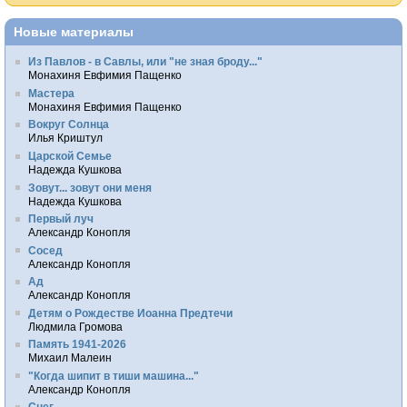
Новые материалы
Из Павлов - в Савлы, или "не зная броду..."
Монахиня Евфимия Пащенко
Мастера
Монахиня Евфимия Пащенко
Вокруг Солнца
Илья Криштул
Царской Семье
Надежда Кушкова
Зовут... зовут они меня
Надежда Кушкова
Первый луч
Александр Конопля
Сосед
Александр Конопля
Ад
Александр Конопля
Детям о Рождестве Иоанна Предтечи
Людмила Громова
Память 1941-2026
Михаил Малеин
"Когда шипит в тиши машина..."
Александр Конопля
Снег