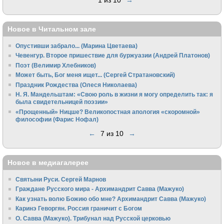
1 из 10
→
Новое в Читальном зале
Опустивши забрало... (Марина Цветаева)
Чевенгур. Второе пришествие для буржуазии (Андрей Платонов)
Поэт (Велимир Хлебников)
Может быть, Бог меня ищет... (Сергей Стратановский)
Праздник Рождества (Олеся Николаева)
Н. Я. Мандельштам: «Свою pоль в жизни я могу опpеделить так: я
была свидетельницей поэзии»
«Прощенный» Ницше? Великопостная апология «скоромной»
философии (Фарис Нофал)
←
7 из 10
→
Новое в медиагалерее
Святыни Руси. Сергей Марнов
Граждане Русского мира - Архимандрит Савва (Мажуко)
Как узнать волю Божию обо мне? Архимандрит Савва (Мажуко)
Каринэ Геворгян. Россия граничит с Богом
О. Савва (Мажуко). Трибунал над Русской церковью