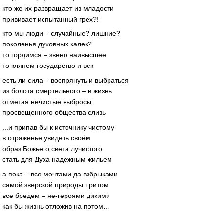
кто же их развращает из младости
прививает испытанный грех?!
кто мы люди – случайные? лишние?
поколенья духовных калек?
то гордимся – звено наивысшее
то клянем государство и век
есть ли сила – воспрянуть и выбраться
из болота смертельного – в жизнь
отметая нечистые выбросы
просвещенного общества слизь
...и припав бы к источнику чистому
в отраженье увидеть своём
образ Божьего света лучистого
стать для Духа надежным жильем
а пока – все мечтами да взбрыками
самой зверской природы притом
все бредем – не-героями дикими
как бы жизнь отложив на потом…