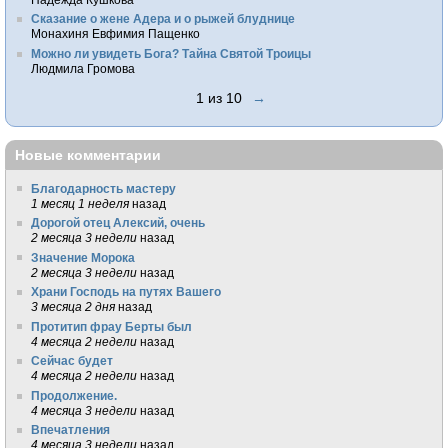
Сказание о жене Адера и о рыжей блуднице
Монахиня Евфимия Пащенко
Можно ли увидеть Бога? Тайна Святой Троицы
Людмила Громова
1 из 10
→
Новые комментарии
Благодарность мастеру
1 месяц 1 неделя
назад
Дорогой отец Алексий, очень
2 месяца 3 недели
назад
Значение Морока
2 месяца 3 недели
назад
Храни Господь на путях Вашего
3 месяца 2 дня
назад
Протитип фрау Берты был
4 месяца 2 недели
назад
Сейчас будет
4 месяца 2 недели
назад
Продолжение.
4 месяца 3 недели
назад
Впечатления
4 месяца 3 недели
назад