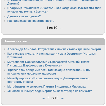
Демина)
Владимир Романенко: «Счастье – это когда оказывается что твои
юношеские мечты сбылись»
Думать или не думать?
Распадающаяся нравственность
1 из 10
→
Новые статьи
Александр Асмолов: Отсутствие смысла стало страшнее смерти
Как русские писатели распахивали «окна Овертона» (Наталья
Иртенина)
Митрополит Бориспольский и Броварской Антоний: Визит
Патриарха Варфоломея в Киев опасен
Против этой эпидемии есть только одно лекарство - быть
психически и морально здоровым
Майя Кучерская: «Из спасенных отцом Димитрием можно
составить страну»
Метафизики не умирают. Памяти Владимира Миронова
«Животные гибнут, вода мертвая». Катастрофа на Камчатке
←
5 из 10
→