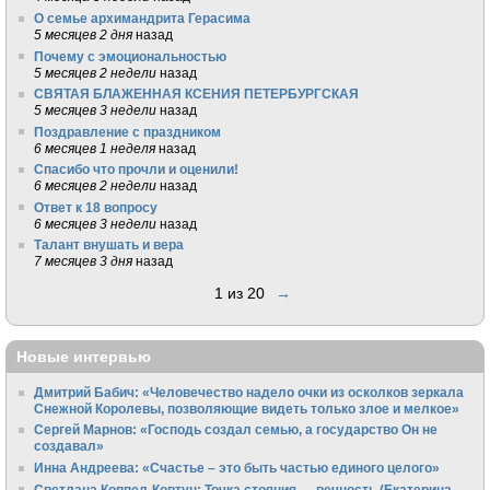
О семье архимандрита Герасима
5 месяцев 2 дня
назад
Почему с эмоциональностью
5 месяцев 2 недели
назад
СВЯТАЯ БЛАЖЕННАЯ КСЕНИЯ ПЕТЕРБУРГСКАЯ
5 месяцев 3 недели
назад
Поздравление с праздником
6 месяцев 1 неделя
назад
Спасибо что прочли и оценили!
6 месяцев 2 недели
назад
Ответ к 18 вопросу
6 месяцев 3 недели
назад
Талант внушать и вера
7 месяцев 3 дня
назад
1 из 20
→
Новые интервью
Дмитрий Бабич: «Человечество надело очки из осколков зеркала
Снежной Королевы, позволяющие видеть только злое и мелкое»
Сергей Марнов: «Господь создал семью, а государство Он не
создавал»
Инна Андреева: «Счастье – это быть частью единого целого»
Светлана Коппел-Ковтун: Точка стояния — вечность (Екатерина