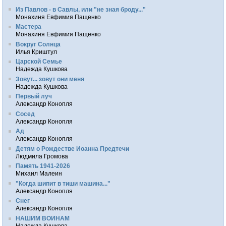
Из Павлов - в Савлы, или "не зная броду..."
Монахиня Евфимия Пащенко
Мастера
Монахиня Евфимия Пащенко
Вокруг Солнца
Илья Криштул
Царской Семье
Надежда Кушкова
Зовут... зовут они меня
Надежда Кушкова
Первый луч
Александр Конопля
Сосед
Александр Конопля
Ад
Александр Конопля
Детям о Рождестве Иоанна Предтечи
Людмила Громова
Память 1941-2026
Михаил Малеин
"Когда шипит в тиши машина..."
Александр Конопля
Снег
Александр Конопля
НАШИМ ВОИНАМ
Надежда Кушкова