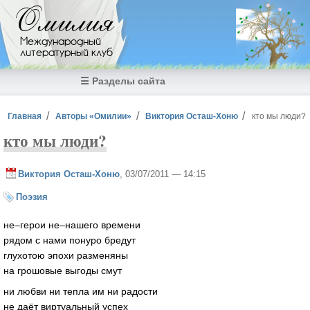
Перейти к основному содержанию
Омилия
Международный
литературный клуб
☰ Разделы сайта
Вы здесь
Главная
Авторы «Омилии»
Виктория Осташ-Хоню
кто мы люди?
кто мы люди?
Виктория Осташ-Хоню
, 03/07/2011 — 14:15
Поэзия
не–герои не–нашего времени
рядом с нами понуро бредут
глухотою эпохи разменяны
на грошовые выгоды смут
ни любви ни тепла им ни радости
не даёт виртуальный успех