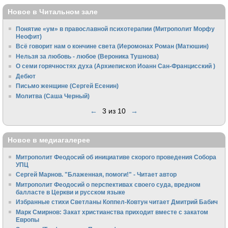
Новое в Читальном зале
Понятие «ум» в православной психотерапии (Митрополит Морфу
Неофит)
Всё говорит нам о кончине света (Иеромонах Роман (Матюшин)
Нельзя за любовь - любое (Вероника Тушнова)
О семи горячностях духа (Архиепископ Иоанн Сан-Францисский )
Дебют
Письмо женщине (Сергей Есенин)
Молитва (Саша Черный)
←
3 из 10
→
Новое в медиагалерее
Митрополит Феодосий об инициативе скорого проведения Собора
УПЦ
Сергей Марнов. "Блаженная, помоги!" - Читает автор
Митрополит Феодосий о перспективах своего суда, вредном
балласте в Церкви и русском языке
Избранные стихи Светланы Коппел-Ковтун читает Дмитрий Бабич
Марк Смирнов: Закат христианства приходит вместе с закатом
Европы