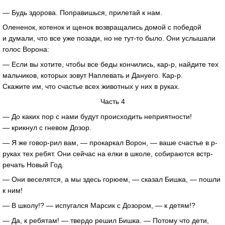
— Будь здорова. Поправишься, прилетай к нам.
Олененок, котенок и щенок возвращались домой с победой
и думали, что все уже позади, но не тут-то было. Они услышали
голос Ворона:
— Если вы хотите, чтобы все беды кончились, кар-р, найдите тех
мальчиков, которых зовут Наплевать и Дануего. Кар-р.
Скажите им, что счастье всех животных у них в руках.
Часть 4
— До каких пор с нами будут происходить неприятности!
— крикнул с гневом Дозор.
— Я же говор-рил вам, — прокаркал Ворон, — ваше счастье в р-
руках тех ребят. Они сейчас на елки в школе, собираются встр-
речать Новый Год.
— Они веселятся, а мы здесь горюем, — сказал Бишка, — пошли
к ним!
— В школу!? — испугался Марсик с Дозором, — к детям!?
— Да, к ребятам! — твердо решил Бишка. — Потому что дети,