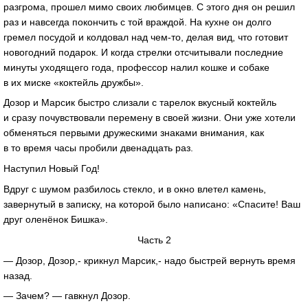
разгрома, прошел мимо своих любимцев. С этого дня он решил
раз и навсегда покончить с той враждой. На кухне он долго
гремел посудой и колдовал над чем-то, делая вид, что готовит
новогодний подарок. И когда стрелки отсчитывали последние
минуты уходящего года, профессор налил кошке и собаке
в их миске «коктейль дружбы».
Дозор и Марсик быстро слизали с тарелок вкусный коктейль
и сразу почувствовали перемену в своей жизни. Они уже хотели
обменяться первыми дружескими знаками внимания, как
в то время часы пробили двенадцать раз.
Наступил Новый Год!
Вдруг с шумом разбилось стекло, и в окно влетел камень,
завернутый в записку, на которой было написано: «Спасите! Ваш
друг оленёнок Бишка».
Часть 2
— Дозор, Дозор,- крикнул Марсик,- надо быстрей вернуть время
назад.
— Зачем? — гавкнул Дозор.