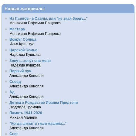
Новые материалы
Из Павлов - в Савлы, или "не зная броду..."
Монахиня Евфимия Пащенко
Мастера
Монахиня Евфимия Пащенко
Вокруг Солнца
Илья Криштул
Царской Семье
Надежда Кушкова
Зовут... зовут они меня
Надежда Кушкова
Первый луч
Александр Конопля
Сосед
Александр Конопля
Ад
Александр Конопля
Детям о Рождестве Иоанна Предтечи
Людмила Громова
Память 1941-2026
Михаил Малеин
"Когда шипит в тиши машина..."
Александр Конопля
Снег