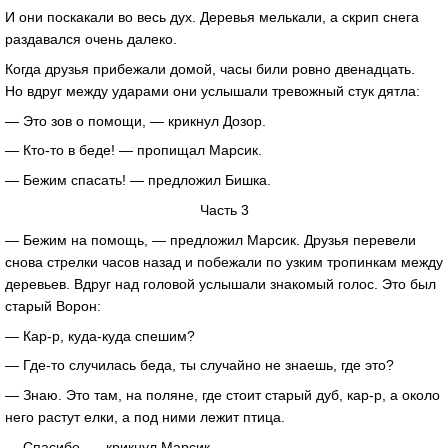
И они поскакали во весь дух. Деревья мелькали, а скрип снега
раздавался очень далеко.
Когда друзья прибежали домой, часы били ровно двенадцать.
Но вдруг между ударами они услышали тревожный стук дятла:
— Это зов о помощи, — крикнул Дозор.
— Кто-то в беде! — пропищал Марсик.
— Бежим спасать! — предложил Бишка.
Часть 3
— Бежим на помощь, — предложил Марсик. Друзья перевели
снова стрелки часов назад и побежали по узким тропинкам между
деревьев. Вдруг над головой услышали знакомый голос. Это был
старый Ворон:
— Кар-р, куда-куда спешим?
— Где-то случилась беда, ты случайно не знаешь, где это?
— Знаю. Это там, на поляне, где стоит старый дуб, кар-р, а около
него растут елки, а под ними лежит птица.
— Спасибо, — крикнул Марсик.