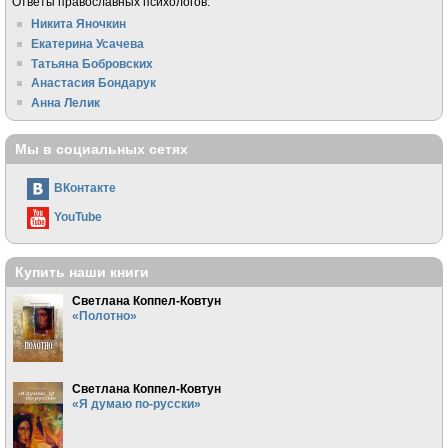
Ответы православных психологов:
Никита Яночкин
Екатерина Усачева
Татьяна Бобровских
Анастасия Бондарук
Анна Лелик
Мы в социальных сетях
ВКонтакте
YouTube
Купить наши книги
Светлана Коппел-Ковтун
«Полотно»
Светлана Коппел-Ковтун
«Я думаю по-русски»