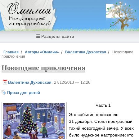
Перейти к основному содержанию
Омилия
Международный
литературный клуб
☰ Разделы сайта
Вы здесь
Главная
Авторы «Омилии»
Валентина Духовская
Новогодние
приключения
Новогодние приключения
Валентина Духовская
, 27/12/2013 — 12:26
Проза для детей
Часть 1
Это событие произошло
31 декабря. Стоял прекрасный
тихий новогодний вечер. У всех
было чудесное настроение: кто