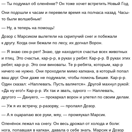
— Ты подумал об оленёнке? Он тоже хочет встретить Новый Год.
Они подошли к часам и перевели время на полчаса назад. Часы-
то были волшебные!
— Ну, а теперь на помощь!
Дозор с Марсиком вылетели на скрипучий снег и побежали
к другу. Когда они бежали по лесу, их догнал Ворон.
— Я знаю сек-р-рет! Знаю, где находится счастье всех животных
и птиц. Это счастье, кар-р-р, в руках у ребят. Кар-р-р. В руках этих
ребят, кар-р-р. Это они виноваты. Те р-ребята, которым, кар-р
ничего не нужно. Они проходили мимо капкана, в который попал
ваш друг. Они даже не подумали, чтобы помочь Бишке. Кар-р-р.
Один сказал: «Наплевать. Пусть валяется». Другой махнул рукой:
«Да ну его!» Кар-р-р. Их так и звать, одного — Наплевать,
другого — Дануего, — прокаркал ворон и улетел по своим делам.
— Уж я их встречу, р-разорву, — пролаял Дозор.
— А я оцарапаю все руки, мяу, — промяукал Марсик.
Оленёнок лежал на снегу. Он весь дрожал от холода и боли:
нога, попавшая в капкан, давала о себе знать. Марсик и Дозор