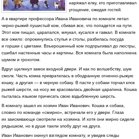
наряжал елку, кто приготавливал
угощение, ожидая гостей.
А в квартире профессора Ивана Ивановича по комнате летал
черно-рыжий пушистый ком, сбивая все, что попадется на пути.
Этот ком пищал, царапался, мяукал, кусался и гавкал. В комнате
все ожило: опрокинулись стулья и столы, разбилась посуда
и горшки с цветами. Взъерошенный ком подпрыгивал до люстры,
сшибал настенные часы и картины. Вся комната была наполнена
шумом и грохотом.
Вдруг щелкнул замок входной двери. И как по волшебству, шум
смолк. Часть комка превратилась в ободранную огненно-рыжую
кошку, а другая — в черную собаку. В пасти у собаки торчал клок
рыжей шерсти, на носу же красовалась двойная царапина. Кошка
пыталась языком причесать свою вздыбленную шерсть.
В комнату зашел их хозяин Иван Иванович. Кошка и собака,
словно по команде «смирно», встречали его у двери. Глаза
их заискивающе смотрели на хозяина. И хотя они мирно сидели
рядышком, но в душе таили злобу друг на друга.
Иван Иванович окинул взглядом комнату, и увидев следы