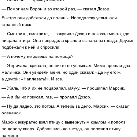
— Помог нам Ворон и во второй раз, — сказал Дозор.
Быстро они добежали до поляны. Неподалеку услышали
странный писк.
— Смотрите, смотрите, — закричал Дозор и показал место, где
пищала птица. Она повредила крыло и выпала из гнезда. Друзья
подбежали к ней и спросили:
— А почему не зовешь на помощь?
— Я кричала, кричала, но никто не услышал. Мимо прошли два
мальчика. Они увидели меня, но один сказал: «Да ну его!»,
а другой: «Наплевать!». И все.
— Жаль, что я их не поцарапал, мяу-у, — прошипел Марсик.
— А я бы их покусал, гав, — пролаял Дозор.
— Ну да ладно, это потом. А теперь за дело, Марсик, — сказал
олененок.
Марсик аккуратно взял птицу с вывернутым крылом и пополз
по дереву вверх. Добравшись до гнезда, он положил птицу
на место.