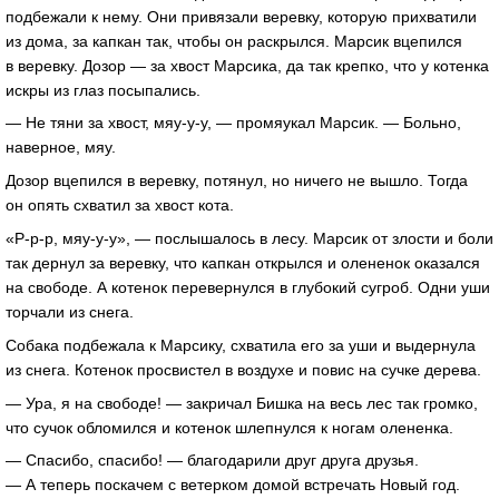
подбежали к нему. Они привязали веревку, которую прихватили
из дома, за капкан так, чтобы он раскрылся. Марсик вцепился
в веревку. Дозор — за хвост Марсика, да так крепко, что у котенка
искры из глаз посыпались.
— Не тяни за хвост, мяу-у-у, — промяукал Марсик. — Больно,
наверное, мяу.
Дозор вцепился в веревку, потянул, но ничего не вышло. Тогда
он опять схватил за хвост кота.
«Р-р-р, мяу-у-у», — послышалось в лесу. Марсик от злости и боли
так дернул за веревку, что капкан открылся и олененок оказался
на свободе. А котенок перевернулся в глубокий сугроб. Одни уши
торчали из снега.
Собака подбежала к Марсику, схватила его за уши и выдернула
из снега. Котенок просвистел в воздухе и повис на сучке дерева.
— Ура, я на свободе! — закричал Бишка на весь лес так громко,
что сучок обломился и котенок шлепнулся к ногам олененка.
— Спасибо, спасибо! — благодарили друг друга друзья.
— А теперь поскачем с ветерком домой встречать Новый год.