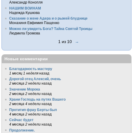
Александр Конопля
НАШИМ ВОИНАМ
Надежда Кушкова
Сказание о жене Адера и о рыжей блуднице
Монахиня Евфимия Пащенко
Можно ли увидеть Бога? Тайна Святой Троицы
Людмила Громова
1 из 10
→
Новые комментарии
Благодарность мастеру
1 месяц 1 неделя
назад
Дорогой отец Алексий, очень
2 месяца 2 недели
назад
Значение Морока
2 месяца 2 недели
назад
Храни Господь на путях Вашего
2 месяца 4 недели
назад
Протитип фрау Берты был
4 месяца 2 недели
назад
Сейчас будет
4 месяца 2 недели
назад
Продолжение.