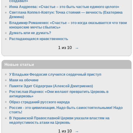
создавал»
Инна Андреева: «Счастье – это быть частью единого целого»
Светлана Коппел-Ковтун: Точка стояния — вечность (Екатерина
Демина)
Владимир Романенко: «Счастье – это когда оказывается что твои
юношеские мечты сбылись»
Думать или не думать?
Распадающаяся нравственность
1 из 10
→
Новые статьи
У Владыки Феодосия случился сердечный приступ
Маки на обочине
Памяти Эдит Сёдергран (Алексей Дмитриенко)
Ростислав Ищенко: «Они желают превратить Церковь в
антицерковь»
Образ страданий русского народа
Россия - это цивилизация. Надо быть самостоятельными! Надо
стоять!
В Украинской Православной Церкви указали властям на
недопустимость атаки на Церковь
1 из 10
→