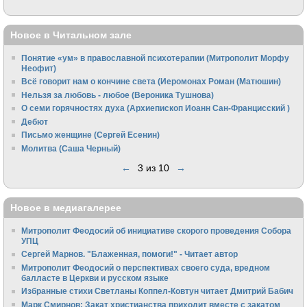
Новое в Читальном зале
Понятие «ум» в православной психотерапии (Митрополит Морфу
Неофит)
Всё говорит нам о кончине света (Иеромонах Роман (Матюшин)
Нельзя за любовь - любое (Вероника Тушнова)
О семи горячностях духа (Архиепископ Иоанн Сан-Францисский )
Дебют
Письмо женщине (Сергей Есенин)
Молитва (Саша Черный)
←
3 из 10
→
Новое в медиагалерее
Митрополит Феодосий об инициативе скорого проведения Собора
УПЦ
Сергей Марнов. "Блаженная, помоги!" - Читает автор
Митрополит Феодосий о перспективах своего суда, вредном
балласте в Церкви и русском языке
Избранные стихи Светланы Коппел-Ковтун читает Дмитрий Бабич
Марк Смирнов: Закат христианства приходит вместе с закатом