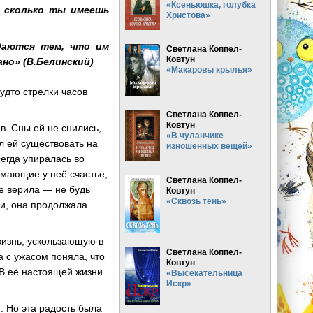
«Ксеньюшка, голубка
, сколько ты имеешь
Христова»
даются тем, что им
Светлана Коппел-
Ковтун
ано» (В.Белинский)
«Макаровы крылья»
удто стрелки часов
Светлана Коппел-
Ковтун
в. Сны ей не снились,
«В чуланчике
л ей существовать на
изношенных вещей»
сегда упиралась во
имающие у неё счастье,
Светлана Коппел-
е верила — не будь
Ковтун
«Сквозь тень»
ни, она продолжала
жизнь, ускользающую в
Светлана Коппел-
а с ужасом поняла, что
Ковтун
 В её настоящей жизни
«Высекательница
Искр»
. Но эта радость была