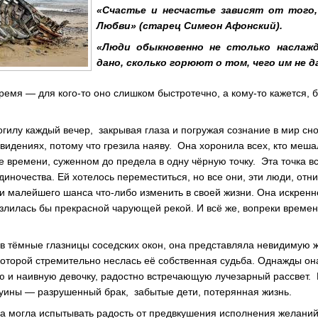
«Счастье и несчастье зависят от того
Любви» (старец Симеон Афонский).
«Люди обыкновенно не столько наслаж
дано, сколько горюют о том, чего им не д
ремя — для кого-то оно слишком быстротечно, а кому-то кажется, б
гилу каждый вечер, закрывая глаза и погружая сознание в мир сно
овидениях, потому что грезила наяву. Она хоронила всех, кто меша
е времени, суженном до предела в одну чёрную точку. Эта точка в
диночества. Ей хотелось переместиться, но все они, эти люди, отн
ни малейшего шанса что-либо изменить в своей жизни. Она искренн
азлилась бы прекрасной чарующей рекой. И всё же, вопреки време
 в тёмные глазницы соседских окон, она представляла невидимую 
 которой стремительно неслась её собственная судьба. Однажды он
ую и наивную девочку, радостно встречающую лучезарный рассвет.
уины — разрушенный брак, забытые дети, потерянная жизнь.
а могла испытывать радость от предвкушения исполнения желаний