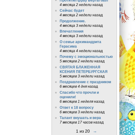
Протитип фрау Берты был
4 месяца 2 недели
назад
Сейчас будет
4 месяца 2 недели
назад
Продолжение.
4 месяца 3 недели
назад
Впечатления
4 месяца 3 недели
назад
О семье архимандрита
Герасима
4 месяца 4 недели
назад
Почему с эмоциональностью
5 месяцев 2 недели
назад
СВЯТАЯ БЛАЖЕННАЯ
КСЕНИЯ ПЕТЕРБУРГСКАЯ
5 месяцев 3 недели
назад
Поздравление с праздником
6 месяцев 4 дня
назад
Спасибо что прочли и
оценили!
6 месяцев 1 неделя
назад
Ответ к 18 вопросу
6 месяцев 3 недели
назад
Талант внушать и вера
7 месяцев 17 часов
назад
1 из 20
→