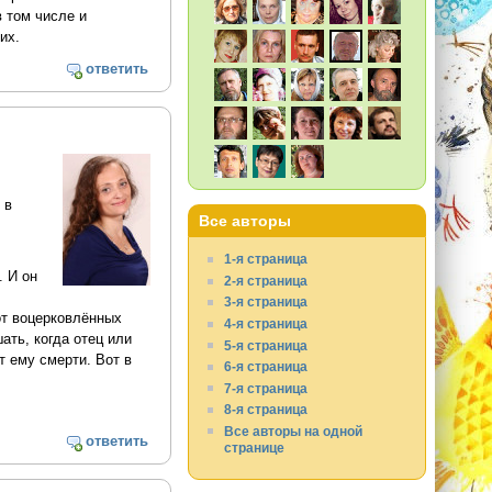
в том числе и
их.
ответить
 в
Все авторы
1-я страница
. И он
2-я страница
3-я страница
от воцерковлённых
4-я страница
ать, когда отец или
5-я страница
т ему смерти. Вот в
6-я страница
7-я страница
8-я страница
Все авторы на одной
ответить
странице