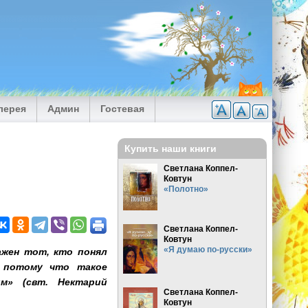
лерея
Админ
Гостевая
Купить наши книги
Светлана Коппел-
Ковтун
«Полотно»
Светлана Коппел-
Ковтун
«Я думаю по-русски»
лажен тот, кто понял
, потому что такое
м» (свт. Нектарий
Светлана Коппел-
Ковтун