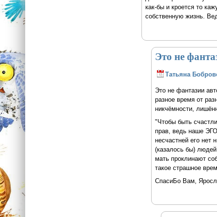
как-бы и кроется то каж
собственную жизнь. Вед
Это не фанта
Татьяна Бобров
Это не фантазии авт
разное время от раз
никчёмности, лишённ
"Чтобы быть счастли
прав, ведь наше ЭГО
несчастней его нет 
(казалось бы) людей
мать проклинают соб
такое страшное врем
СпасиБо Вам, Яросла