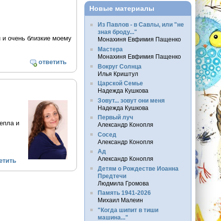
Новые материалы
Из Павлов - в Савлы, или "не
зная броду..."
 и очень близкие моему
Монахиня Евфимия Пащенко
Мастера
Монахиня Евфимия Пащенко
ответить
Вокруг Солнца
Илья Криштул
Царской Семье
Надежда Кушкова
Зовут... зовут они меня
Надежда Кушкова
Первый луч
епла и
Александр Конопля
Сосед
Александр Конопля
Ад
Александр Конопля
етить
Детям о Рождестве Иоанна
Предтечи
Людмила Громова
Память 1941-2026
Михаил Малеин
"Когда шипит в тиши
машина..."