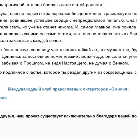
ь трагичной, что она боялась даже и этой радости.
уда, словно порыв ветра ворвался бесцеремонно в распахнутое о
ние, роднившее уставшее сердце с непреодолимой печалью. Она 
отела стать, но уже не станет никогда. И, самое главное, она понял
на делилась своими слезами с теми, кого она оставляла жить в её
ала закапывать каждый вечер...
т бесконечную вереницу улетающих стайкой лет, и ему кажется, бу
. Цепляясь за последние пожелтевшие листья-года, он силится уле
ь, забывая о Прошлом, не видя Настоящего, не думая о Вечном.
о подлинное счастье, которое ты раздал другим из сокровищницы св
Международный клуб православных литераторов «Омилия»
рий
 друзья, наш проект существует исключительно благодаря вашей по