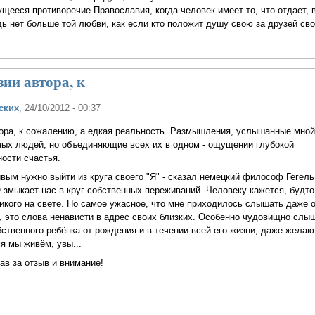
ущееся противоречие Православия, когда человек имеет то, что отдает, 
ь нет больше той любви, как если кто положит душу свою за друзей сво
зии автора, к
ских
, 24/10/2012 - 00:37
ора, к сожалению, а едкая реальность. Размышления, услышанные мной
ных людей, но объединяющие всех их в одном - ощущении глубокой
ости счастья.
вым нужно выйти из круга своего "Я" - сказал немецкий философ Гегель
 змыкает нас в круг собственных переживаний. Человеку кажется, будто
никого на свете. Но самое ужасное, что мне приходилось слышать даже 
, это слова ненависти в адрес своих близких. Особенно чудовищно слыш
ственного ребёнка от рождения и в течении всей его жизни, даже желаю
я мы живём, увы...
в за отзыв и внимание!