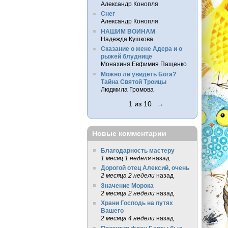
Александр Конопля
Снег
Александр Конопля
НАШИМ ВОИНАМ
Надежда Кушкова
Сказание о жене Адера и о
рыжей блуднице
Монахиня Евфимия Пащенко
Можно ли увидеть Бога?
Тайна Святой Троицы
Людмила Громова
1 из 10
→
Новые комментарии
Благодарность мастеру
1 месяц 1 неделя
назад
Дорогой отец Алексий, очень
2 месяца 2 недели
назад
Значение Морока
2 месяца 2 недели
назад
Храни Господь на путях
Вашего
2 месяца 4 недели
назад