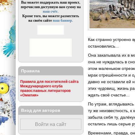
Вы можете поддержать наш проект,
перечислив доступную вам сумму на
наш счёт.
Кроме того, вы можете разместить
на своём сайте
наш баннер.
Как странно устроено в
остановились...
Она закапывала их в мо
она не нуждалась в сн
этом маленьком отрезк
Правила
мрак отрешённости и о
давно не оставили ей 
Правила для посетителей сайта
Международного клуба
этих чудовищ, жизнь р
православных литераторов
ждать своё счастье...
«Омилия»
По утрам, вглядываясь
Вход для авторов
ту же неизвестность, к
забыла себя ту, далёк
остались лишь серые р
Войти на сайт
Временами, правда, он