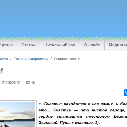
тервью
Статьи
Читальный зал
О клубе
Медиага
илии»
Татьяна Бобровских
Ожидая счастье
ье
, 21/10/2012 — 02:15
«...Счастье находится в нас самих, и б
это... Счастье — это чистое сердце
сердце становится престолом Божии
Эгинский. Путь к счастью, 1).