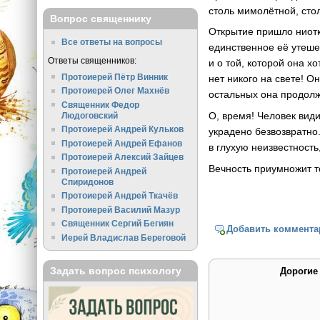
столь мимолётной, стол
Вопрос священнику
Открытие пришло ниотк
Все ответы на вопросы
единственное её утеше
Ответы священников:
и о той, которой она х
Протоиерей Пётр Винник
нет никого на свете! О
Протоиерей Олег Махнёв
остальных она продолж
Священник Федор
О, время! Человек види
Людоговский
Протоиерей Андрей Кульков
украдено безвозвратно
Протоиерей Андрей Ефанов
в глухую неизвестност
Протоиерей Алексий Зайцев
Вечность приумножит т
Протоиерей Андрей
Спиридонов
Протоиерей Андрей Ткачёв
Протоиерей Василий Мазур
Священник Сергий Бегиян
Добавить коммента
Иерей Владислав Береговой
Задать вопрос психологу
Дорогие