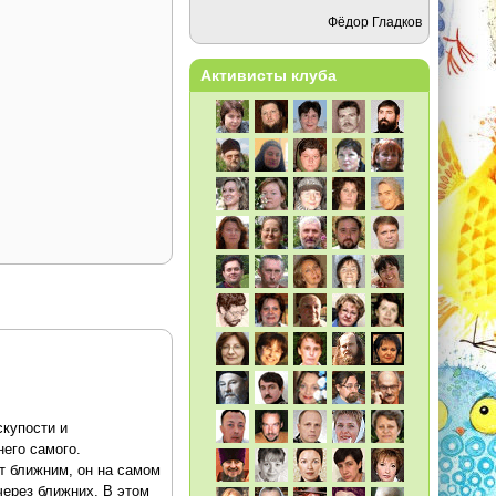
Фёдор Гладков
Активисты клуба
купости и
него самого.
ит ближним, он на самом
через ближних. В этом