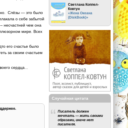
Светлана Коппел-
Ковтун
кно. Слёзы — это было
«Жена Океана
(DiskBook)»
плакала о себе забытой
а – несчастней чем она
 иллюзорном мире. Всех
дто его счастье было
теть за своим счастьем
оего сердца...
Случайная цитата
ддержке.
Писатель должен
мечтать — жить своими
образами, иначе нет
писателя.