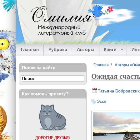
Перейти к основному содержанию
Омилия
Международный
литературный клуб
Главная
Рубрики
Авторы
Книги
Ин
Вы здесь
Главная
Авторы «Ом
Поиск на сайте
Ожидая счаст
Татьяна Бобровских
Как помочь проекту?
Эссе
ДОРОГИЕ ДРУЗЬЯ!