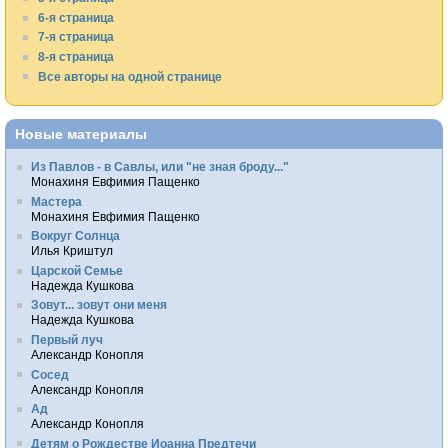
6-я страница
7-я страница
8-я страница
Все авторы на одной странице
Новые материалы
Из Павлов - в Савлы, или "не зная броду..."
Монахиня Евфимия Пащенко
Мастера
Монахиня Евфимия Пащенко
Вокруг Солнца
Илья Криштул
Царской Семье
Надежда Кушкова
Зовут... зовут они меня
Надежда Кушкова
Первый луч
Александр Конопля
Сосед
Александр Конопля
Ад
Александр Конопля
Детям о Рождестве Иоанна Предтечи