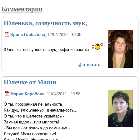
Комментарии
Юленька, созвучность звук,
Ирина Горбачева
, 12/04/2012 - 10:38
Юленька, созвучность звук, рифм и красоты.
ответить
Юлечке от Маши
Мария Коробова
, 11/04/2012 - 20:58
О ты, прозрачная печальность
Как душ влюбленных изначальность...
О ты, что в шелесте укрылась -
Земная юдоль, или милость!..
- Вы все - от вздоха до сомненья -
Летучей Музы порожденье!
Кто ж Муза? - Не солгу я тут -