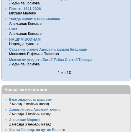
Людмила Громова
Память 1941-2026
Михаил Малеин
"Когда шипит в тиши машина..."
Александр Конопля
Снег
Александр Конопля
НАШИМ ВОИНАМ
Надежда Кушкова
Сказание о жене Адера и о рыжей блуднице
Монахиня Евфимия Пащенко
Можно ли увидеть Бога? Тайна Святой Троицы
Людмила Громова
1 из 10
→
Новые комментарии
Благодарность мастеру
1 месяц 1 неделя
назад
Дорогой отец Алексий, очень
2 месяца 3 недели
назад
Значение Морока
2 месяца 3 недели
назад
Храни Господь на путях Вашего