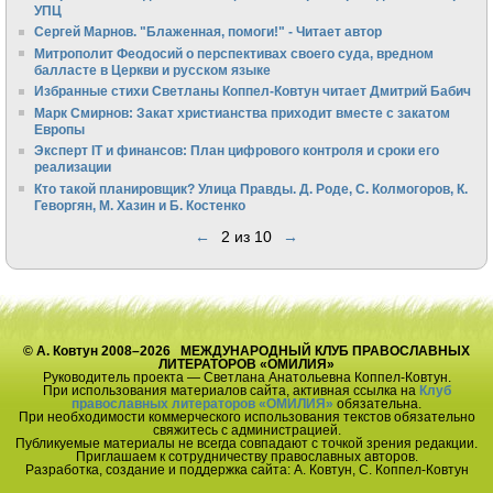
УПЦ
Сергей Марнов. "Блаженная, помоги!" - Читает автор
Митрополит Феодосий о перспективах своего суда, вредном
балласте в Церкви и русском языке
Избранные стихи Светланы Коппел-Ковтун читает Дмитрий Бабич
Марк Смирнов: Закат христианства приходит вместе с закатом
Европы
Эксперт IT и финансов: План цифрового контроля и сроки его
реализации
Кто такой планировщик? Улица Правды. Д. Роде, С. Колмогоров, К.
Геворгян, М. Хазин и Б. Костенко
←
2 из 10
→
© А. Ковтун 2008–2026 МЕЖДУНАРОДНЫЙ КЛУБ ПРАВОСЛАВНЫХ
ЛИТЕРАТОРОВ «ОМИЛИЯ»
Руководитель проекта — Светлана Анатольевна Коппел-Ковтун.
При использования материалов сайта, активная ссылка на
Клуб
православных литераторов «ОМИЛИЯ»
обязательна.
При необходимости коммерческого использования текстов обязательно
свяжитесь с администрацией.
Публикуемые материалы не всегда совпадают с точкой зрения редакции.
Приглашаем к сотрудничеству православных авторов.
Разработка, создание и поддержка сайта: А. Ковтун, С. Коппел-Ковтун