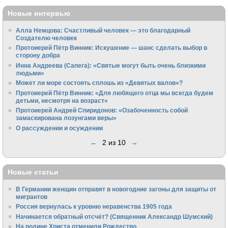
Новые интервью
Алла Немцова: Счастливый человек — это благодарный
Создателю человек
Протоиерей Пётр Винник: Искушение — шанс сделать выбор в
сторону добра
Инна Андреева (Сапега): «Святые могут быть очень близкими
людьми»
Может ли море состоять сплошь из «Девятых валов»?
Протоиерей Пётр Винник: «Для любящего отца мы всегда будем
детьми, несмотря на возраст»
Протоиерей Андрей Спиридонов: «Озабоченность собой
замаскирована лозунгами веры»
О рассуждении и осуждении
←
2 из 10
→
Новые статьи
В Германии женщин отправят в новогодние загоны для защиты от
мигрантов
Россия вернулась к уровню неравенства 1905 года
Начинается обратный отсчёт? (Священник Александр Шумский)
На родине Христа отменили Рождество