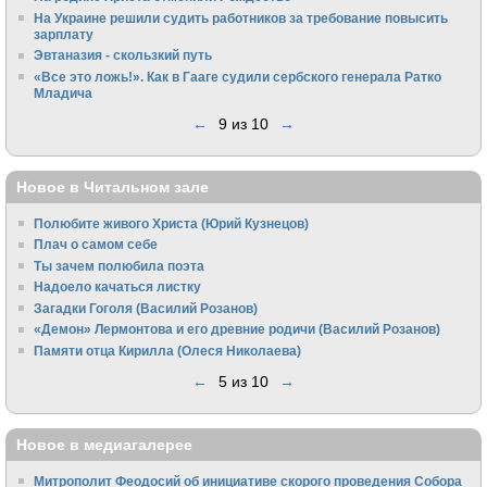
На Украине решили судить работников за требование повысить
зарплату
Эвтаназия - скользкий путь
«Все это ложь!». Как в Гааге судили сербского генерала Ратко
Младича
←
9 из 10
→
Новое в Читальном зале
Полюбите живого Христа (Юрий Кузнецов)
Плач о самом себе
Ты зачем полюбила поэта
Надоело качаться листку
Загадки Гоголя (Василий Розанов)
«Демон» Лермонтова и его древние родичи (Василий Розанов)
Памяти отца Кирилла (Олеся Николаева)
←
5 из 10
→
Новое в медиагалерее
Митрополит Феодосий об инициативе скорого проведения Собора