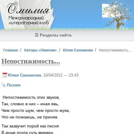
Перейти к основному содержанию
Омилия
Международный
литературный клуб
☰ Разделы сайта
Вы здесь
Главная
Авторы «Омилии»
Юлия Санникова
Непостижимость...
Непостижимость...
Юлия Санникова
, 10/04/2012 — 23:43
Поэзия
Непостижимость этих звуков,
Так, словно в них – иная явь,
Чем просто шум, чем просто мука,
Что не познаешь, не приняв.
Так зазвучит порой как песня
В душе поэта суть времен,