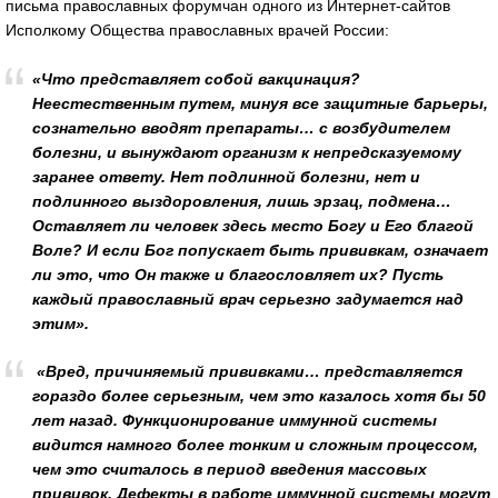
письма православных форумчан одного из Интернет-сайтов
Исполкому Общества православных врачей России:
«Что представляет собой вакцинация?
Неестественным путем, минуя все защитные барьеры,
сознательно вводят препараты… с возбудителем
болезни, и вынуждают организм к непредсказуемому
заранее ответу. Нет подлинной болезни, нет и
подлинного выздоровления, лишь эрзац, подмена…
Оставляет ли человек здесь место Богу и Его благой
Воле? И если Бог попускает быть прививкам, означает
ли это, что Он также и благословляет их? Пусть
каждый православный врач серьезно задумается над
этим».
«Вред, причиняемый прививками… представляется
гораздо более серьезным, чем это казалось хотя бы 50
лет назад. Функционирование иммунной системы
видится намного более тонким и сложным процессом,
чем это считалось в период введения массовых
прививок. Дефекты в работе иммунной системы могут