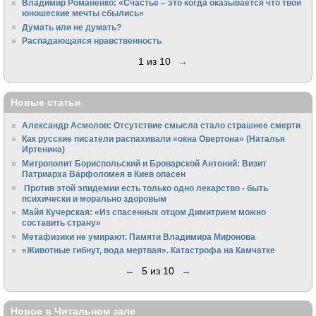
Владимир Романенко: «Счастье – это когда оказывается что твои
юношеские мечты сбылись»
Думать или не думать?
Распадающаяся нравственность
1 из 10
→
Новые статьи
Александр Асмолов: Отсутствие смысла стало страшнее смерти
Как русские писатели распахивали «окна Овертона» (Наталья
Иртенина)
Митрополит Бориспольский и Броварской Антоний: Визит
Патриарха Варфоломея в Киев опасен
Против этой эпидемии есть только одно лекарство - быть
психически и морально здоровым
Майя Кучерская: «Из спасенных отцом Димитрием можно
составить страну»
Метафизики не умирают. Памяти Владимира Миронова
«Животные гибнут, вода мертвая». Катастрофа на Камчатке
←
5 из 10
→
Новое в Читальном зале