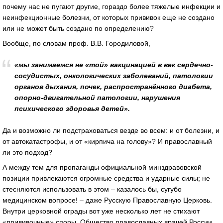
почему нас не пугают другие, гораздо более тяжелые инфекции и
неинфекционные болезни, от которых прививок еще не создано
или не может быть создано по определению?
Вообще, по словам проф. В.В. Городиловой,
«мы занимаемся не «той» вакцинацией в век сердечно-
сосудистых, онкологических заболеваний, патологии
органов дыхания, почек, распространённого диабета,
опорно-двигательной патологии, нарушения
психического здоровья детей».
Да и возможно ли подстраховаться везде во всем: и от болезни, и
от автокатастрофы, и от «кирпича на голову»? И православный
ли это подход?
А между тем для пропаганды официальной минздравовской
позиции привлекаются огромные средства и ударные силы; не
стесняются использовать в этом – казалось бы, сугубо
медицинском вопросе! – даже Русскую Православную Церковь.
Внутри церковной ограды вот уже несколько лет не стихают
«прививочные» споры. Общество православных врачей России