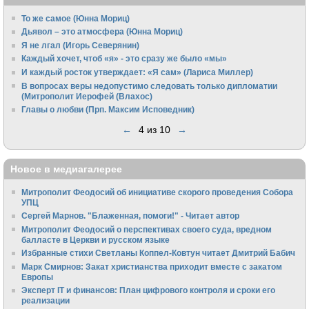
То же самое (Юнна Мориц)
Дьявол – это атмосфера (Юнна Мориц)
Я не лгал (Игорь Северянин)
Каждый хочет, чтоб «я» - это сразу же было «мы»
И каждый росток утверждает: «Я сам» (Лариса Миллер)
В вопросах веры недопустимо следовать только дипломатии
(Митрополит Иерофей (Влахос)
Главы о любви (Прп. Максим Исповедник)
←
4 из 10
→
Новое в медиагалерее
Митрополит Феодосий об инициативе скорого проведения Собора
УПЦ
Сергей Марнов. "Блаженная, помоги!" - Читает автор
Митрополит Феодосий о перспективах своего суда, вредном
балласте в Церкви и русском языке
Избранные стихи Светланы Коппел-Ковтун читает Дмитрий Бабич
Марк Смирнов: Закат христианства приходит вместе с закатом
Европы
Эксперт IT и финансов: План цифрового контроля и сроки его
реализации