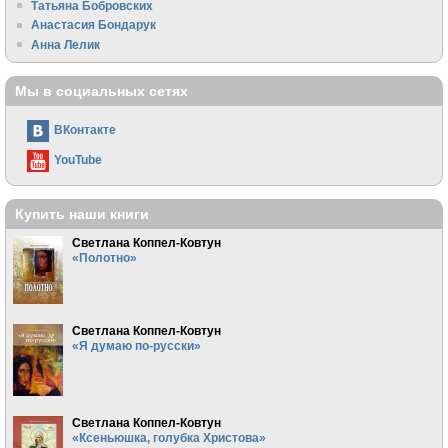
Татьяна Бобровских
Анастасия Бондарук
Анна Лелик
Мы в социальных сетях
ВКонтакте
YouTube
Купить наши книги
Светлана Коппел-Ковтун
«Полотно»
Светлана Коппел-Ковтун
«Я думаю по-русски»
Светлана Коппел-Ковтун
«Ксеньюшка, голубка Христова»