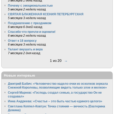
5 месяцев 1 день
назад
Почему с эмоциональностью
5 месяцев 2 недели
назад
СВЯТАЯ БЛАЖЕННАЯ КСЕНИЯ ПЕТЕРБУРГСКАЯ
5 месяцев 3 недели
назад
Поздравление с праздником
6 месяцев 6 дней
назад
Спасибо что прочли и оценили!
6 месяцев 2 недели
назад
Ответ к 18 вопросу
6 месяцев 3 недели
назад
Талант внушать и вера
7 месяцев 2 дня
назад
1 из 20
→
Новые интервью
Дмитрий Бабич: «Человечество надело очки из осколков зеркала
Снежной Королевы, позволяющие видеть только злое и мелкое»
Сергей Марнов: «Господь создал семью, а государство Он не
создавал»
Инна Андреева: «Счастье – это быть частью единого целого»
Светлана Коппел-Ковтун: Точка стояния — вечность (Екатерина
Демина)