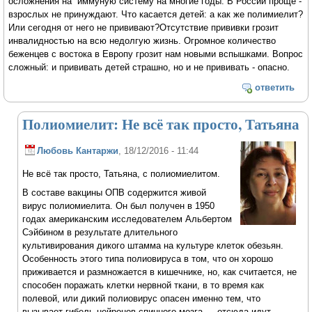
осложнения на иммуную систему на многие годы. В России проще -
взрослых не принуждают. Что касается детей: а как же полимиелит?
Или сегодня от него не прививают?Отсутствие прививки грозит
инвалидностью на всю недолгую жизнь. Огромное количество
беженцев с востока в Европу грозит нам новыми вспышками. Вопрос
сложный: и прививать детей страшно, но и не прививать - опасно.
ответить
Полиомиелит: Не всё так просто, Татьяна
Любовь Кантаржи
, 18/12/2016 - 11:44
Не всё так просто, Татьяна, с полиомиелитом.
В составе вакцины ОПВ содержится живой
вирус полиомиелита. Он был получен в 1950
годах американским исследователем Альбертом
Сэйбином в результате длительного
культивирования дикого штамма на культуре клеток обезьян.
Особенность этого типа полиовируса в том, что он хорошо
приживается и размножается в кишечнике, но, как считается, не
способен поражать клетки нервной ткани, в то время как
полевой, или дикий полиовирус опасен именно тем, что
вызывает гибель нейронов спинного мозга — отсюда идут