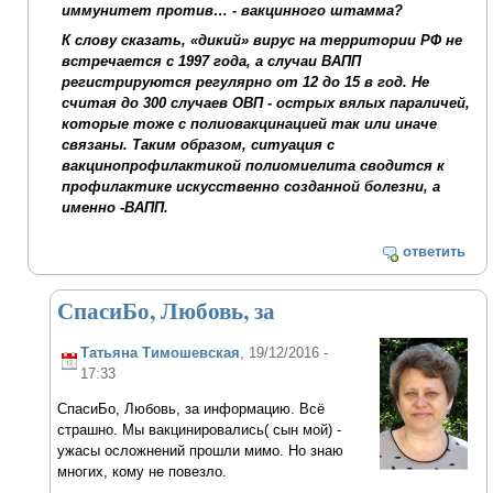
иммунитет против… - вакцинного штамма?
К слову сказать, «дикий» вирус на территории РФ не
встречается с 1997 года, а случаи ВАПП
регистрируются регулярно от 12 до 15 в год. Не
считая до 300 случаев ОВП - острых вялых параличей,
которые тоже с полиовакцинацией так или иначе
связаны. Таким образом, ситуация с
вакцинопрофилактикой полиомиелита сводится к
профилактике искусственно созданной болезни, а
именно -ВАПП.
ответить
СпасиБо, Любовь, за
Татьяна Тимошевская
, 19/12/2016 -
17:33
СпасиБо, Любовь, за информацию. Всё
страшно. Мы вакцинировались( сын мой) -
ужасы осложнений прошли мимо. Но знаю
многих, кому не повезло.