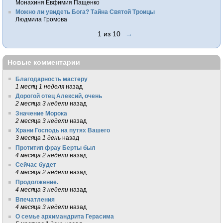
Монахиня Евфимия Пащенко
Можно ли увидеть Бога? Тайна Святой Троицы
Людмила Громова
1 из 10
→
Новые комментарии
Благодарность мастеру
1 месяц 1 неделя
назад
Дорогой отец Алексий, очень
2 месяца 3 недели
назад
Значение Морока
2 месяца 3 недели
назад
Храни Господь на путях Вашего
3 месяца 1 день
назад
Протитип фрау Берты был
4 месяца 2 недели
назад
Сейчас будет
4 месяца 2 недели
назад
Продолжение.
4 месяца 3 недели
назад
Впечатления
4 месяца 3 недели
назад
О семье архимандрита Герасима