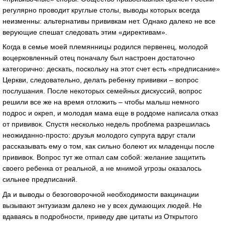
регулярно проводит круглые столы, выводы которых всегда
неизменны: альтернативы прививкам нет. Однако далеко не все
верующие спешат следовать этим «директивам».
Когда в семье моей племянницы родился первенец, молодой
воцерковленный отец поначалу был настроен достаточно
категорично: дескать, поскольку на этот счет есть «предписание»
Церкви, следовательно, делать ребенку прививки – вопрос
послушания. После некоторых семейных дискуссий, вопрос
решили все же на время отложить – чтобы малыш немного
подрос и окреп, и молодая мама еще в роддоме написала отказ
от прививок. Спустя несколько недель проблема разрешилась
неожиданно-просто: друзья молодого супруга вдруг стали
рассказывать ему о том, как сильно болеют их младенцы после
прививок. Вопрос тут же отпал сам собой: желание защитить
своего ребенка от реальной, а не мнимой угрозы оказалось
сильнее предписаний.
Да и выводы о безоговорочной необходимости вакцинации
вызывают энтузиазм далеко не у всех думающих людей. Не
вдаваясь в подробности, приведу две цитаты из Открытого