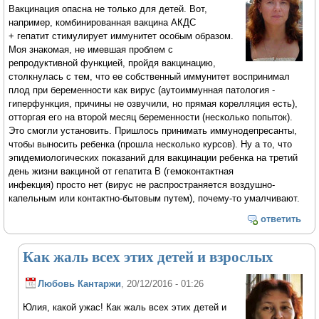
Вакцинация опасна не только для детей. Вот,
например, комбинированная вакцина АКДС
+ гепатит стимулирует иммунитет особым образом.
Моя знакомая, не имевшая проблем с
репродуктивной функцией, пройдя вакцинацию,
столкнулась с тем, что ее собственный иммунитет воспринимал
плод при беременности как вирус (аутоиммунная патология -
гиперфункция, причины не озвучили, но прямая корелляция есть),
отторгая его на второй месяц беременности (несколько попыток).
Это смогли установить. Пришлось принимать иммунодепресанты,
чтобы выносить ребенка (прошла несколько курсов). Ну а то, что
эпидемиологических показаний для вакцинации ребенка на третий
день жизни вакциной от гепатита В (гемоконтактная
инфекция) просто нет (вирус не распространяется воздушно-
капельным или контактно-бытовым путем), почему-то умалчивают.
ответить
Как жаль всех этих детей и взрослых
Любовь Кантаржи
, 20/12/2016 - 01:26
Юлия, какой ужас! Как жаль всех этих детей и