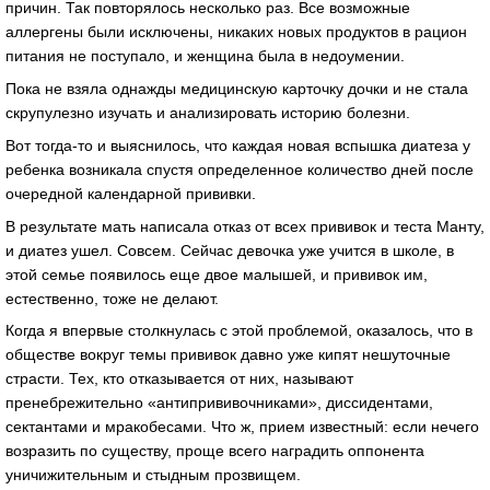
причин. Так повторялось несколько раз. Все возможные
аллергены были исключены, никаких новых продуктов в рацион
питания не поступало, и женщина была в недоумении.
Пока не взяла однажды медицинскую карточку дочки и не стала
скрупулезно изучать и анализировать историю болезни.
Вот тогда-то и выяснилось, что каждая новая вспышка диатеза у
ребенка возникала спустя определенное количество дней после
очередной календарной прививки.
В результате мать написала отказ от всех прививок и теста Манту,
и диатез ушел. Совсем. Сейчас девочка уже учится в школе, в
этой семье появилось еще двое малышей, и прививок им,
естественно, тоже не делают.
Когда я впервые столкнулась с этой проблемой, оказалось, что в
обществе вокруг темы прививок давно уже кипят нешуточные
страсти. Тех, кто отказывается от них, называют
пренебрежительно «антипрививочниками», диссидентами,
сектантами и мракобесами. Что ж, прием известный: если нечего
возразить по существу, проще всего наградить оппонента
уничижительным и стыдным прозвищем.