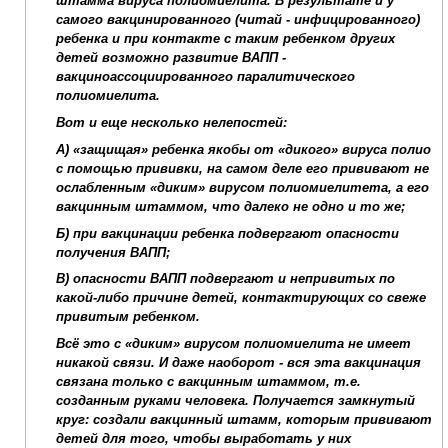
штамма вируса полиомиелита. В результате и у
самого вакцинированного (читай - инфицированного)
ребенка и при контакте с таким ребенком других
детей возможно развитие ВАПП -
вакциноассоциированного паралитического
полиомиелита.
Вот и еще несколько нелепостей:
А) «защищая» ребенка якобы от «дикого» вируса полио
с помощью прививки, на самом деле его прививают не
ослабленным «диким» вирусом полиомиелитета, а его
вакцинным штаммом, что далеко не одно и то же;
Б) при вакцинации ребенка подвергают опасности
получения ВАПП;
В) опасности ВАПП подвергают и непривитых по
какой-либо причине детей, контактирующих со свеже
привитым ребенком.
Всё это с «диким» вирусом полиомиелита не имеет
никакой связи. И даже наоборот - вся эта вакцинация
связана только с вакцинным штаммом, т.е.
созданным руками человека. Получается замкнутый
круг: создали вакцинный штамм, которым прививают
детей для того, чтобы выработать у них