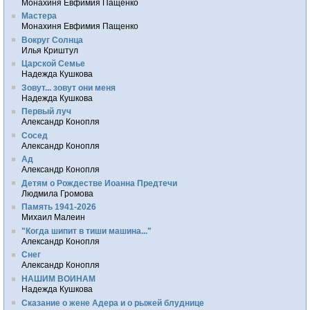
Монахиня Евфимия Пащенко
Мастера
Монахиня Евфимия Пащенко
Вокруг Солнца
Илья Криштул
Царской Семье
Надежда Кушкова
Зовут... зовут они меня
Надежда Кушкова
Первый луч
Александр Конопля
Сосед
Александр Конопля
Ад
Александр Конопля
Детям о Рождестве Иоанна Предтечи
Людмила Громова
Память 1941-2026
Михаил Малеин
"Когда шипит в тиши машина..."
Александр Конопля
Снег
Александр Конопля
НАШИМ ВОИНАМ
Надежда Кушкова
Сказание о жене Адера и о рыжей блуднице