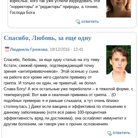
взрослых, кого так уже успели изуродовать эти
"корректоры" и "редакторы" природы, а точнее,
Господа Бога
ответить
Спасибо, Любовь, за еще одну
Людмила Громова
, 18/12/2016 - 13:41
Спасибо, Любовь, за еще одну статью на эту тему.
Кстати, свежий пример, подтверждающий точку
зрения «антипрививочников». Этой осенью у сына
на работе все кроме него сделали прививку от
гриппа. И только он один, не привитый, не болел.
Слава Богу! А все остальные уже переболели – в тяжелой форме, с
температурой. Вот вам и хваленая прививка от гриппа… (О
подобных примерах я и раньше слышала, а тут очень близко
столкнулась.) Даже если вакцина и эффективна по отношению к
данному заболеванию (хотя всё равно 100-процентная
эффективность вряд ли достижима), она ослабляет иммунитет к
другим болезням, не говоря уже о прочих осложнениях.
ответить