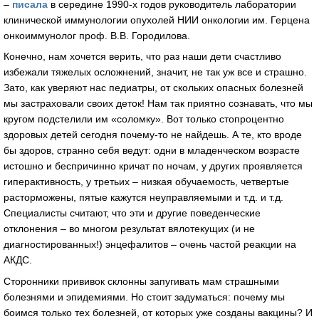
–
писала
в середине 1990-х годов руководитель лаборатории
клинической иммунологии опухолей НИИ онкологии им. Герцена
онкоиммунолог проф. В.В. Городилова.
Конечно, нам хочется верить, что раз наши дети счастливо
избежали тяжелых осложнений, значит, не так уж все и страшно.
Зато, как уверяют нас педиатры, от скольких опасных болезней
мы застраховали своих деток! Нам так приятно сознавать, что мы
кругом подстелили им «соломку». Вот только стопроцентно
здоровых детей сегодня почему-то не найдешь. А те, кто вроде
бы здоров, странно себя ведут: одни в младенческом возрасте
истошно и беспричинно кричат по ночам, у других проявляется
гиперактивность, у третьих – низкая обучаемость, четвертые
расторможены, пятые кажутся неуправляемыми и т.д. и т.д.
Специалисты считают, что эти и другие поведенческие
отклонения – во многом результат вялотекущих (и не
диагностированных!) энцефалитов – очень частой реакции на
АКДС.
Сторонники прививок склонны запугивать мам страшными
болезнями и эпидемиями. Но стоит задуматься: почему мы
боимся только тех болезней, от которых уже созданы вакцины? И