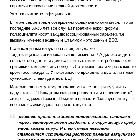
параличи и нарушение нервной деятельности.
Это так считается официиально.
В то же самое время совершенно официально считается, что за
последние 30-35 лет все случаи паралитической формы
полиомиелита носят вакциноассоциированный характер, т.е.
вызваны именно вакцинным штаммом - это данные ВОЗ.
Если вакцинный вирус не опасен, откуда же
тогда вакциноассоциированный полиомиелит? А далеко ходить
не надо: сегодня то и дело слышишь от мам, как ребёнок после
прививки стал волочить ножку... Это хорошо, если через какое-то
время всё пройдёт... У некоторых не проходит, и врачи, ничтоже
сумняшеся, ставят диагноз: ДЦП!
Материалов на эту тему огромное множество Приведу лишь
одну статью: "Парадоксы вакцинопрофилактики полиомиелита",
автор - Надежда Герман. Придётся привести большую цитату, т.к.
внешние ссылки здесь не приветствуются:
ребенок, привитый живой полиовакциной, начинает
через некоторое время выделять в окружающую среду
этот самый вирус. И тем самым невольно
становится источником распространения вакцинного