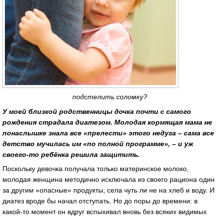
подстелить соломку?
У моей близкой родственницы дочка почти с самого
рождения страдала диатезом. Молодая кормящая мама не
понаслышке знала все «прелести» этого недуга – сама все
детство мучилась им «по полной программе», – и уж
своего-то ребёнка решила защитить.
Поскольку девочка получала только материнское молоко,
молодая женщина методично исключала из своего рациона один
за другим «опасные» продукты, села чуть ли не на хлеб и воду. И
диатез вроде бы начал отступать. Но до поры до времени: в
какой-то момент он вдруг вспыхивал вновь без всяких видимых