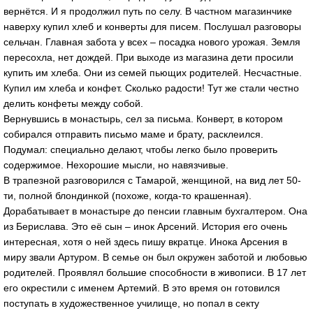
вернётся. И я продолжил путь по селу. В частном магазинчике
наверху купил хлеб и конверты для писем. Послушал разговоры
сельчан. Главная забота у всех – посадка нового урожая. Земля
пересохла, нет дождей. При выходе из магазина дети просили
купить им хлеба. Они из семей пьющих родителей. Несчастные.
Купил им хлеба и конфет. Сколько радости! Тут же стали честно
делить конфеты между собой.
Вернувшись в монастырь, сел за письма. Конверт, в котором
собирался отправить письмо маме и брату, расклеился.
Подумал: специально делают, чтобы легко было проверить
содержимое. Нехорошие мысли, но навязчивые.
В трапезной разговорился с Тамарой, женщиной, на вид лет 50-
ти, полной блондинкой (похоже, когда-то крашенная).
Дорабатывает в монастыре до пенсии главным бухгалтером. Она
из Берислава. Это её сын – инок Арсений. История его очень
интересная, хотя о ней здесь пишу вкратце. Инока Арсения в
миру звали Артуром. В семье он был окружен заботой и любовью
родителей. Проявлял большие способности в живописи. В 17 лет
его окрестили с именем Артемий. В это время он готовился
поступать в художественное училище, но попал в секту