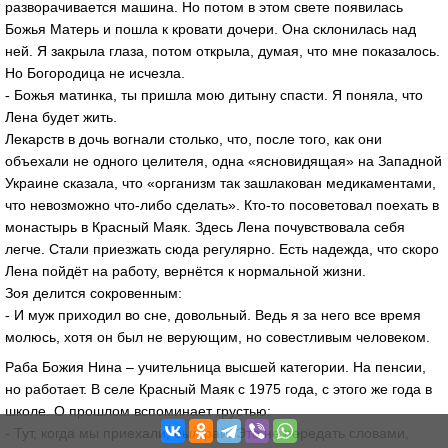
разворачивается машина. Но потом в этом свете появилась
Божья Матерь и пошла к кровати дочери. Она склонилась над
ней. Я закрыла глаза, потом открыла, думая, что мне показалось.
Но Богородица не исчезла.
- Божья матинка, ты пришла мою дитыну спасти. Я поняла, что
Лена будет жить.
Лекарств в дочь вогнали столько, что, после того, как они
объехали не одного целителя, одна «ясновидящая» на Западной
Украине сказала, что «организм так зашлакован медикаментами,
что невозможно что-либо сделать». Кто-то посоветовал поехать в
монастырь в Красный Маяк. Здесь Лена почувствовала себя
легче. Стали приезжать сюда регулярно. Есть надежда, что скоро
Лена пойдёт на работу, вернётся к нормальной жизни.
Зоя делится сокровенным:
- И муж приходил во сне, довольный. Ведь я за него все время
молюсь, хотя он был не верующим, но совестливым человеком.
Раба Божия Нина – учительница высшей категории. На пенсии,
но работает. В селе Красный Маяк с 1975 года, с этого же года в
школе. О прошлом вспоминает грустью:
- Тут, когда мы приехали, был рай. Это не передать словами,