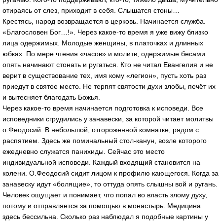
отираясь от слез, приходит в себя. Слышатся стоны…
Крестясь, народ возвращается в церковь. Начинается служба.
«Благословен Бог…!». Через какое-то время я уже вижу близко
лица одержимых. Молодые женщины, в платочках и длинных
юбках. По мере чтения «часов» и молитв, одержимые бесами
опять начинают стонать и ругаться. Кто не читал Евангелия и не
верит в существование тех, имя кому «легион», пусть хоть раз
приедут в святое место. Не терпят святости духи злобы, печёт их
и вытесняет благодать Божья.
Через какое-то время начинается подготовка к исповеди. Все
исповедники сгрудились у занавески, за которой читает молитвы
о.Феодосий. В небольшой, отгороженной комнатке, рядом с
распятием. Здесь же поминальный стол-канун, возле которого
ежедневно служатся панихиды. Сейчас это место
индивидуальной исповеди. Каждый входящий становится на
колени. О.Феодосий сидит лицом к профилю кающегося. Когда за
занавеску идут «болящие», то оттуда опять слышны вой и ругань.
Человек ощущает и понимает, что попал во власть злому духу,
потому и отправляется за помощью в монастырь. Медицина
здесь бессильна. Сколько раз наблюдал я подобные картины у