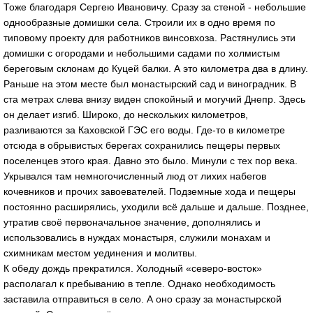
Тоже благодаря Сергею Ивановичу. Сразу за стеной - небольшие
однообразные домишки села. Строили их в одно время по
типовому проекту для работников винсовхоза. Растянулись эти
домишки с огородами и небольшими садами по холмистым
береговым склонам до Куцей балки. А это километра два в длину.
Раньше на этом месте был монастырский сад и виноградник. В
ста метрах слева внизу виден спокойный и могучий Днепр. Здесь
он делает изгиб. Широко, до нескольких километров,
разливаются за Каховской ГЭС его воды. Где-то в километре
отсюда в обрывистых берегах сохранились пещеры первых
поселенцев этого края. Давно это было. Минули с тех пор века.
Укрывался там немногочисленный люд от лихих набегов
кочевников и прочих завоевателей. Подземные хода и пещеры
постоянно расширялись, уходили всё дальше и дальше. Позднее,
утратив своё первоначальное значение, дополнялись и
использовались в нуждах монастыря, служили монахам и
схимникам местом уединения и молитвы.
К обеду дождь прекратился. Холодный «северо-восток»
располагал к пребыванию в тепле. Однако необходимость
заставила отправиться в село. А оно сразу за монастырской