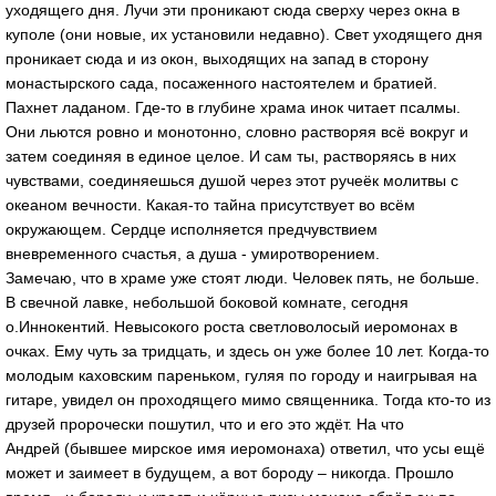
уходящего дня. Лучи эти проникают сюда сверху через окна в
куполе (они новые, их установили недавно). Свет уходящего дня
проникает сюда и из окон, выходящих на запад в сторону
монастырского сада, посаженного настоятелем и братией.
Пахнет ладаном. Где-то в глубине храма инок читает псалмы.
Они льются ровно и монотонно, словно растворяя всё вокруг и
затем соединяя в единое целое. И сам ты, растворяясь в них
чувствами, соединяешься душой через этот ручеёк молитвы с
океаном вечности. Какая-то тайна присутствует во всём
окружающем. Сердце исполняется предчувствием
вневременного счастья, а душа - умиротворением.
Замечаю, что в храме уже стоят люди. Человек пять, не больше.
В свечной лавке, небольшой боковой комнате, сегодня
о.Иннокентий. Невысокого роста светловолосый иеромонах в
очках. Ему чуть за тридцать, и здесь он уже более 10 лет. Когда-то
молодым каховским пареньком, гуляя по городу и наигрывая на
гитаре, увидел он проходящего мимо священника. Тогда кто-то из
друзей пророчески пошутил, что и его это ждёт. На что
Андрей (бывшее мирское имя иеромонаха) ответил, что усы ещё
может и заимеет в будущем, а вот бороду – никогда. Прошло