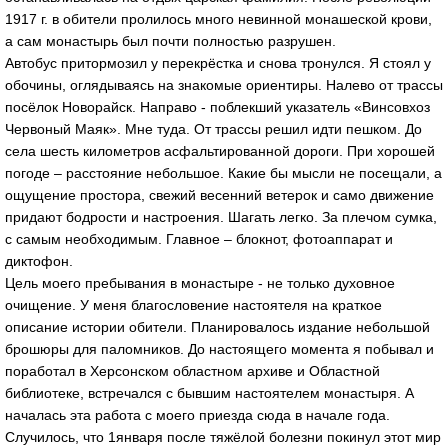
1917 г. в обители пролилось много невинной монашеской крови,
а сам монастырь был почти полностью разрушен.
Автобус притормозил у перекрёстка и снова тронулся. Я стоял у
обочины, оглядываясь на знакомые ориентиры. Налево от трассы
посёлок Новорайск. Направо - поблекший указатель «Винсовхоз
Червоный Маяк». Мне туда. От трассы решил идти пешком. До
села шесть километров асфальтированной дороги. При хорошей
погоде – расстояние небольшое. Какие бы мысли не посещали, а
ощущение простора, свежий весенний ветерок и само движение
придают бодрости и настроения. Шагать легко. За плечом сумка,
с самым необходимым. Главное – блокнот, фотоаппарат и
диктофон.
Цель моего пребывания в монастыре - не только духовное
очищение. У меня благословение настоятеля на краткое
описание истории обители. Планировалось издание небольшой
брошюры для паломников. До настоящего момента я побывал и
поработал в Херсонском областном архиве и Областной
библиотеке, встречался с бывшим настоятелем монастыря. А
началась эта работа с моего приезда сюда в начале года.
Случилось, что 1января после тяжёлой болезни покинул этот мир