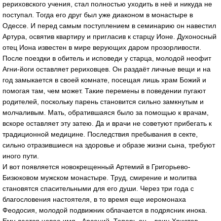
рериховского учения, стал полностью уходить в неё и никуда не
поступал. Тогда его друг был уже диаконом в монастыре в
Одессе. И перед самым поступлением в семинарию он навестил
Артура, освятив квартиру и пригласив к старцу Ионе. Духоносный
отец Иона известен в мире верующих даром прозорливости.
После поездки в обитель и исповеди у старца, молодой неофит
Агни-йоги оставляет рериховцев. Он раздаёт личные вещи и на
год замыкается в своей комнате, посещая лишь храм Божий и
помогая там, чем может. Такие перемены в поведении пугают
родителей, поскольку парень становится сильно замкнутым и
молчаливым. Мать, обратившаяся было за помощью к врачам,
вскоре оставляет эту затею. Да и врачи не советуют прибегать к
традиционной медицине. Последствия пребывания в секте,
сильно отразившиеся на здоровье и образе жизни сына, требуют
иного пути.
И вот появляется новокрещенный Артемий в Григорьево-
Бизюковом мужском монастыре. Труд, смирение и молитва
становятся спасительными для его души. Через три года с
благословения настоятеля, в то время еще иеромонаха
Феодосия, молодой подвижник облачается в подрясник инока.
Ему дается новое имя - Арсений. Теперь он – воин Христов.