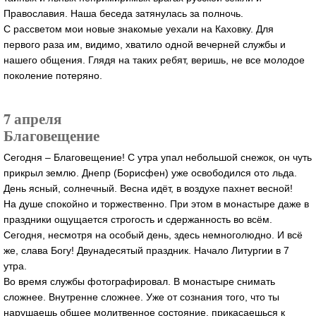
Православия. Наша беседа затянулась за полночь.
С рассветом мои новые знакомые уехали на Каховку. Для
первого раза им, видимо, хватило одной вечерней службы и
нашего общения. Глядя на таких ребят, веришь, не все молодое
поколение потеряно.
7 апреля
Благовещение
Сегодня – Благовещение! С утра упал небольшой снежок, он чуть
прикрыл землю. Днепр (Борисфен) уже освободился ото льда.
День ясный, солнечный. Весна идёт, в воздухе пахнет весной!
На душе спокойно и торжественно. При этом в монастыре даже в
праздники ощущается строгость и сдержанность во всём.
Сегодня, несмотря на особый день, здесь немноголюдно. И всё
же, слава Богу! Двунадесятый праздник. Начало Литургии в 7
утра.
Во время службы фотографировал. В монастыре снимать
сложнее. Внутренне сложнее. Уже от сознания того, что ты
нарушаешь общее молитвенное состояние, прикасаешься к