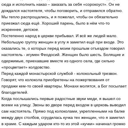
сюда и исполнить наказ – заказать за себя «сорокоуст». Он не
дождался настоятеля, чтобы поговорить, и отправился обратно.
Мы тепло распрощались, и я пожелал, чтобы он обязательно
приезжал сюда ещё. Хороший парень, было в нём что-то
искреннее, детское.
Постепенно народ в церкви прибывал. И всё же людей мало.
Небольшую группу женщин в углу я заметил ещё при входе. Это
оказались те, о которых перед моим прошлым отъездом говорил
настоятель - игумен Феодосий. Женщин было шесть. Болящие и
одержимые, приехавшие вместе из одного села, где сильно
«процветает» колдовство.
Перед каждой монастырской службой - колокольный трезвон.
Говорят, что колокола приобретены на пожертвования от
продажи кем-то своей квартиры. Монахи молятся, а Бог посылает
благодетелей.
Когда послышались первые радостные звуки меди, я вышел со
всеми на улицу. Звоны во дворе перед входом в церковь выводил
сам настоятель. Прямо под колоколами, укрепленными на балке
между двух столбов, сгрудилась кучка тех женщин, что я заметил
в храме. С каждым ударом кто-то из этой «кучки» начинал громко