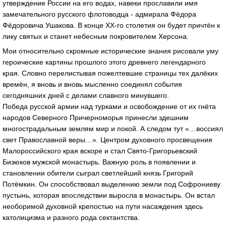
утверждение России на его водах, навеки прославили имя
замечательного русского флотоводца - адмирала Фёдора
Фёдоровича Ушакова. В конце ХХ-го столетия он будет причтён к
лику святых и станет небесным покровителем Херсона.
Мои относительно скромные исторические знания рисовали уму
героические картины прошлого этого древнего легендарного
края. Словно перелистывая пожелтевшие страницы тех далёких
времён, я вновь и вновь мысленно соединял события
сегодняшних дней с делами славного минувшего.
Победа русской армии над турками и освобождение от их гнёта
народов Северного Причерноморья принесли здешним
многострадальным землям мир и покой. А следом тут «…воссиял
свет Православной веры…». Центром духовного просвещения
Малороссийского края вскоре и стал Свято-Григорьевский
Бизюков мужской монастырь. Важную роль в появлении и
становлении обители сыграл светлейший князь Григорий
Потёмкин. Он способствовал выделению земли под Софрониеву
пустынь, которая впоследствии выросла в монастырь. Он встал
необоримой духовной крепостью на пути насаждения здесь
католицизма и разного рода сектантства.