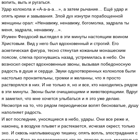
вопить, выть и ругаться.
Удар колокола и «А-а-а-а…», а затем рычание… Ещё удар и
опять крики и завывания. Злой дух изнутри порабощенной
женщины орал: «Ненавижу, ненавижу, богомолка, задрала ты
меня, задрала, ненавижу…».
Игумен Феодосий выглядел в эти минуты настоящим воином
Христовым. Вид у него был вдохновенный и строгий. Его
аскетическая фигура, тесно стянутая кожаным монашеским
поясом, слегка прогнувшись назад, устремилась в небо. Он
возносил окрест вдохновенные звоны, вызывая победоносную
радость в душе и сердце. Звуки одухотворенных колоколов были
настолько пронзительны, громки и желанны, что я просто
растворялся в них. И не только я, но и все, кто находились рядом
в эти минуты. Звоны были очищающими и животворящими. Вдруг
я заметил, что мне хочется улыбаться и я это уже делаю.
Несмотря на то, что рядом периодически вопят бесноватые, душу
наполняет радость.
И вот последние, уносящиеся в небо, удары. Они все реже и,
наконец, в воздухе плывет и растекается, исчезая окрест, только
эхо. И сквозь наплывающую тишину, опять вопль, злострадания с
руганью. Кого-то поддерживают, кто-то, тяжело дыша, мучительно