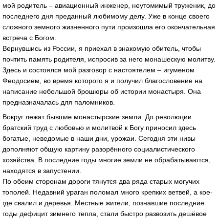
мой родитель – авиационный инженер, неутомимый труженик, до
последнего дня преданный любимому делу. Уже в конце своего
сложного земного жизненного пути произошла его окончательная
встреча с Богом.
Вернувшись из России, я приехал в знакомую обитель, чтобы
почтить память родителя, испросив за него монашескую молитву.
Здесь и состоялся мой разговор с настоятелем – игуменом
Феодосием, во время которого я и получил благословение на
написание небольшой брошюры об истории монастыря. Она
предназначалась для паломников.
Вокруг лежат бывшие монастырские земли. До революции
братский труд с любовью и молитвой к Богу приносил здесь
богатые, неведомые в наши дни, урожаи. Сегодня эти нивы
дополняют общую картину разорённого социалистического
хозяйства. В последние годы многие земли не обрабатываются,
находятся в запустении.
По обеим сторонам дороги тянутся два ряда старых могучих
тополей. Недавний ураган поломал много крепких ветвей, а кое-
где свалил и деревья. Местные жители, познавшие последние
годы дефицит зимнего тепла, стали быстро развозить дешёвое