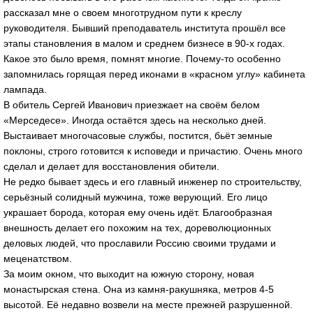
рассказал мне о своем многотрудном пути к креслу
руководителя. Бывший преподаватель института прошёл все
этапы становления в малом и среднем бизнесе в 90-х годах.
Какое это было время, помнят многие. Почему-то особенно
запомнилась горящая перед иконами в «красном углу» кабинета
лампада.
В обитель Сергей Иванович приезжает на своём белом
«Мерседесе». Иногда остаётся здесь на несколько дней.
Выстаивает многочасовые службы, постится, бьёт земные
поклоны, строго готовится к исповеди и причастию. Очень много
сделал и делает для восстановления обители.
Не редко бывает здесь и его главный инженер по строительству,
серьёзный солидный мужчина, тоже верующий. Его лицо
украшает борода, которая ему очень идёт. Благообразная
внешность делает его похожим на тех, дореволюционных
деловых людей, что прославили Россию своими трудами и
меценатством.
За моим окном, что выходит на южную сторону, новая
монастырская стена. Она из камня-ракушняка, метров 4-5
высотой. Её недавно возвели на месте прежней разрушенной.