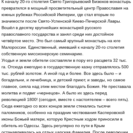
К началу 20-го столетия Свято Григорьевский Бизюков монастырь
превратился в мощный просветительный центр Православия на
южных рубежах Российской Империи, где стал вторым по
значимости после Свято-Успенской Киево-Печерской Лавры.
Вошёл в десятку крупнейших монастырей русского
православного государства и занял среди них достойное
четвёртое место. Это был самый крупный монастырь на юге
Малороссии. Единственный, имевший к началу 20-го столетия
собственную миссионерскую семинарию.
Угодья и земли обители составляли в пору его расцвета 32 тыс.
га. Отсюда ежегодно в государственную казну отправлялось 500
тыс. рублей золотом. А иной год и более. Все здесь было – и
богадельни, и лечебница, и детский приют, и заводы, но самое
главное, сияла над этим местом благодать Божия. Не преставала
молитва и подвиг «чернецов». А было их здесь перед
революцией 1800! (сегодня, вместе с настоятелем – всего пять).
Сюда ежегодно со всех концов земли стекались тысячи
паломников, особенно на праздник чествования Касперовской
иконы Божьей матери, которую Крестным ходом приносили в
обитель из Одессы. Здесь регулярно по пути в Крым
останавливалась на отдых царская фамилия. После революции