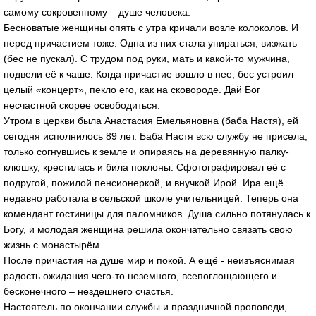
самому сокровенному – душе человека.
Бесноватые женщины опять с утра кричали возле колоколов. И
перед причастием тоже. Одна из них стала упираться, визжать
(бес не пускал). С трудом под руки, мать и какой-то мужчина,
подвели её к чаше. Когда причастие вошло в нее, бес устроил
целый «концерт», пекло его, как на сковороде. Дай Бог
несчастной скорее освободиться.
Утром в церкви была Анастасия Емельяновна (баба Настя), ей
сегодня исполнилось 89 лет. Баба Настя всю службу не присела,
только согнувшись к земле и опираясь на деревянную палку-
клюшку, крестилась и била поклоны. Сфотографировал её с
подругой, пожилой пенсионеркой, и внучкой Ирой. Ира ещё
недавно работала в сельской школе учительницей. Теперь она
комендант гостиницы для паломников. Душа сильно потянулась к
Богу, и молодая женщина решила окончательно связать свою
жизнь с монастырём.
После причастия на душе мир и покой. А ещё - неизъяснимая
радость ожидания чего-то неземного, всепоглощающего и
бесконечного – нездешнего счастья.
Настоятель по окончании службы и праздничной проповеди,