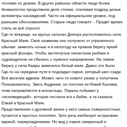
топливо по домам. В других районах области люди более
безжалостно продолжили дело стихии, спиливая подряд целые
километры насаждений. Часто на официальном уровне, под
разными обоснованиями. Старые люди говорят: - Придёт время,
степь за всё спросит.
Где-то впереди, на крутых склонах Днепра расположилось село
Красный Маяк. Своё название оно получило от утраченного
обычая: зажигать ночью и в непогоду на правом берегу яркий
красный фонарь. Чтобы застигнутые ненастьем рыбаки и
судоводители не сбились с нужного направления. На левом
берегу у села Каиры зажигался белый маяк. Давно это было.
Где-то на середине пути я подождал парня, который шел сзади.
Всё веселее вдвоём. Может, чего-то нового узнаю у попутчика.
Познакомились. Звать Андреем, он плотник из Новой Каховки,
тоже направляется в монастырь. Парень побывал у
«ясновидящей», которая послала его к бабке, а та сказала:
Езжай в Красный Маяк.
Представления о духовной жизни у него самые поверхностные,
путается в простых понятиях. Зато речь изобилует астралами,
кармой, перерождениями. Но вид у парня смиренный и