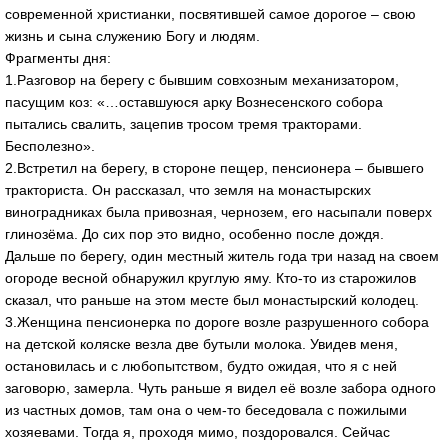
современной христианки, посвятившей самое дорогое – свою
жизнь и сына служению Богу и людям.
Фрагменты дня:
1.Разговор на берегу с бывшим совхозным механизатором,
пасущим коз: «…оставшуюся арку Вознесенского собора
пытались свалить, зацепив тросом тремя тракторами.
Бесполезно».
2.Встретил на берегу, в стороне пещер, пенсионера – бывшего
тракториста. Он рассказал, что земля на монастырских
виноградниках была привозная, чернозем, его насыпали поверх
глинозёма. До сих пор это видно, особенно после дождя.
Дальше по берегу, один местный житель года три назад на своем
огороде весной обнаружил круглую яму. Кто-то из старожилов
сказал, что раньше на этом месте был монастырский колодец.
3.Женщина пенсионерка по дороге возле разрушенного собора
на детской коляске везла две бутыли молока. Увидев меня,
остановилась и с любопытством, будто ожидая, что я с ней
заговорю, замерла. Чуть раньше я видел её возле забора одного
из частных домов, там она о чем-то беседовала с пожилыми
хозяевами. Тогда я, проходя мимо, поздоровался. Сейчас