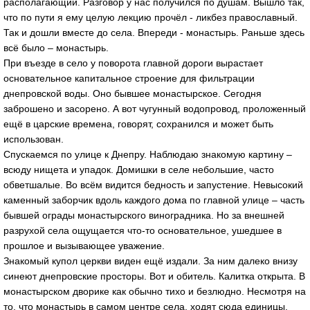
располагающий. Разговор у нас получился по душам. Вышло так,
что по пути я ему целую лекцию прочёл - ликбез православный.
Так и дошли вместе до села. Впереди - монастырь. Раньше здесь
всё было – монастырь.
При въезде в село у поворота главной дороги вырастает
основательное капитальное строение для фильтрации
днепровской воды. Оно бывшее монастырское. Сегодня
заброшено и засорено. А вот чугунный водопровод, проложенный
ещё в царские времена, говорят, сохранился и может быть
использован.
Спускаемся по улице к Днепру. Наблюдаю знакомую картину –
всюду нищета и упадок. Домишки в селе небольшие, часто
обветшалые. Во всём видится бедность и запустение. Невысокий
каменный заборчик вдоль каждого дома по главной улице – часть
бывшей ограды монастырского виноградника. Но за внешней
разрухой села ощущается что-то основательное, ушедшее в
прошлое и вызывающее уважение.
Знакомый купол церкви виден ещё издали. За ним далеко внизу
синеют днепровские просторы. Вот и обитель. Калитка открыта. В
монастырском дворике как обычно тихо и безлюдно. Несмотря на
то, что монастырь в самом центре села, ходят сюда единицы.