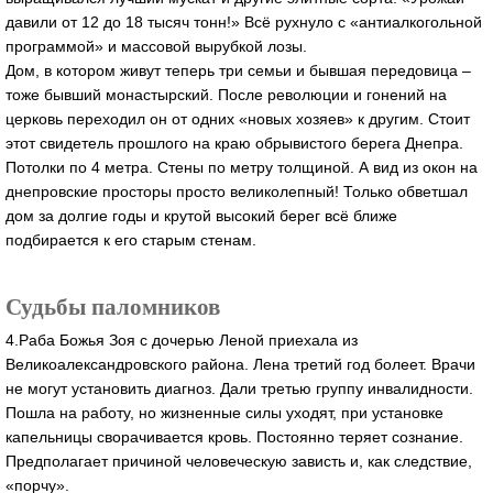
давили от 12 до 18 тысяч тонн!» Всё рухнуло с «антиалкогольной
программой» и массовой вырубкой лозы.
Дом, в котором живут теперь три семьи и бывшая передовица –
тоже бывший монастырский. После революции и гонений на
церковь переходил он от одних «новых хозяев» к другим. Стоит
этот свидетель прошлого на краю обрывистого берега Днепра.
Потолки по 4 метра. Стены по метру толщиной. А вид из окон на
днепровские просторы просто великолепный! Только обветшал
дом за долгие годы и крутой высокий берег всё ближе
подбирается к его старым стенам.
Судьбы паломников
4.Раба Божья Зоя с дочерью Леной приехала из
Великоалександровского района. Лена третий год болеет. Врачи
не могут установить диагноз. Дали третью группу инвалидности.
Пошла на работу, но жизненные силы уходят, при установке
капельницы сворачивается кровь. Постоянно теряет сознание.
Предполагает причиной человеческую зависть и, как следствие,
«порчу».