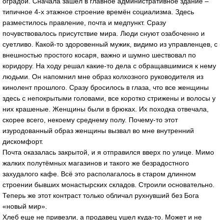
оградой. Сначала зашёл в главное административное здание –
типичное 4-х этажное строение времён социализма. Здесь
разместилось правление, почта и медпункт. Сразу
почувствовалось присутствие мира. Люди снуют озабоченно и
суетливо. Какой-то здоровенный мужик, видимо из управленцев, с
внешностью простого косаря, важно и шумно шествовал по
коридору. На ходу решал какие-то дела с обращавшимися к нему
людьми. Он напомнил мне образ колхозного руководителя из
кинолент прошлого. Сразу бросилось в глаза, что все женщины
здесь с непокрытыми головами, все коротко стрижены и волосы у
них крашеные. Женщины были в брюках. Их походка отвечала,
скорее всего, некоему среднему полу. Почему-то этот
изуродованный образ женщины вызвал во мне внутренний
дискомфорт.
Почта оказалась закрытой, и я отправился вверх по улице. Мимо
жалких полутёмных магазинов и такого же безрадостного
захудалого кафе. Всё это располагалось в старом длинном
строении бывших монастырских складов. Строили основательно.
Теперь же этот контраст только обличал рухнувший без Бога
«новый мир».
Хлеб еще не привезли, а продавец ушел куда-то. Может и не