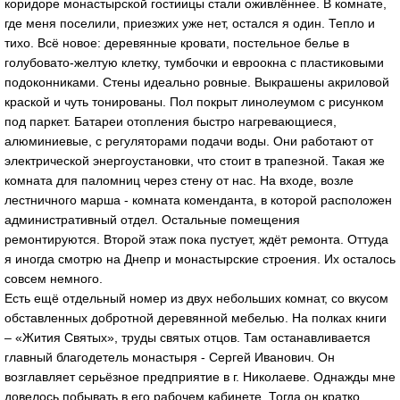
коридоре монастырской гостиицы стали оживлённее. В комнате,
где меня поселили, приезжих уже нет, остался я один. Тепло и
тихо. Всё новое: деревянные кровати, постельное белье в
голубовато-желтую клетку, тумбочки и евроокна с пластиковыми
подоконниками. Стены идеально ровные. Выкрашены акриловой
краской и чуть тонированы. Пол покрыт линолеумом с рисунком
под паркет. Батареи отопления быстро нагревающиеся,
алюминиевые, с регуляторами подачи воды. Они работают от
электрической энергоустановки, что стоит в трапезной. Такая же
комната для паломниц через стену от нас. На входе, возле
лестничного марша - комната коменданта, в которой расположен
административный отдел. Остальные помещения
ремонтируются. Второй этаж пока пустует, ждёт ремонта. Оттуда
я иногда смотрю на Днепр и монастырские строения. Их осталось
совсем немного.
Есть ещё отдельный номер из двух небольших комнат, со вкусом
обставленных добротной деревянной мебелью. На полках книги
– «Жития Святых», труды святых отцов. Там останавливается
главный благодетель монастыря - Сергей Иванович. Он
возглавляет серьёзное предприятие в г. Николаеве. Однажды мне
довелось побывать в его рабочем кабинете. Тогда он кратко