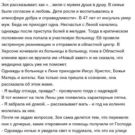
Зоя рассказывает, как «…жили с мужем душа в душу. В семье
были согласие и любовь. Дети росли и воспитывались в
атмосфере добра и справедливости». В 47 лет от инсульта умер
муж. Беда не приходит одна. Несчастья с Леной начались
однажды после приступа болей в желудке. Тогда в критическом
положении она попала в участковую больницу. Ей провели
экстренную реанимацию и отправили в областной центр. В
Херсоне кочевали из больницы в больницу, пока в Областной
клинике врач не вручила им «Новый завет» и не сказала, что
медицина здесь уже не поможет.
Однажды в больнице к Лене приходили Иисус Христос, Божья
Матерь и ангелы. Как только она пришла в сознание, она
рассказала об этом маме.
- Я выйду отсюда, правда? - прозвучало тогда с надеждой.
В тот момент на теле Лены уже появились характерные пятна.
- Я забрала её домой, – рассказывает мать - и год на коленях
молилась за нее.
Почти не задаю вопросов, Зоя сама делится тем, что пережили
они с дочерью, какие откровения и помощь получили от Господа:
- Однажды ночью я увидела свет и подумала, что это на улице