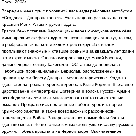
Пасхи 2003г.
Впереди у меня три с половиной часа езды рейсовым автобусом
«Скадовск – Днепропетровск». Ехать надо до развилки на село
Красный Маяк. А там и рукой подать.
Трасса бежит степями Херсонщины через южноукраинские сёла,
мимо древних скифских курганов, возвышающихся то тут, то там,
и разбросанных на сотни километров вокруг. За стеклом
проплывают знакомые и ставшие родными за двадцать лет жизни
в этих краях места. Сто километров езды до Новой Каховки,
дальше через плотину Каховской ГЭС, а там до Берислава.
Небольшой провинциальный Берислав, расположенный на
правом крутом берегу Днепра – место историческое. Когда-то
здесь стояла грозная турецкая крепость Кызы-Кермен. В славное
царствование Императрицы Екатерина ІІ войска Русской Армии
освободили эти земли от многовекового гнёта воинственных
османов. Прекратились постоянные набеги турок и татар из
Крымского ханства, а также всевозможных разбойников-
отщепенцев от Войска Запорожского, которыми были богаты
здешние места. Но не только южные степи узнали славу русского
оружия. Победа пришла и на Чёрном море. Окончательное