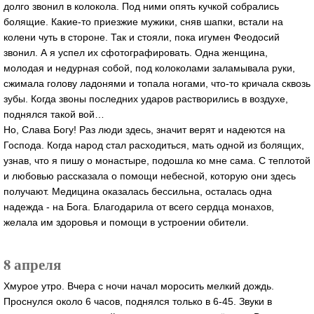
долго звонил в колокола. Под ними опять кучкой собрались
болящие. Какие-то приезжие мужики, сняв шапки, встали на
колени чуть в стороне. Так и стояли, пока игумен Феодосий
звонил. А я успел их сфотографировать. Одна женщина,
молодая и недурная собой, под колоколами заламывала руки,
сжимала голову ладонями и топала ногами, что-то кричала сквозь
зубы. Когда звоны последних ударов растворились в воздухе,
поднялся такой вой…
Но, Слава Богу! Раз люди здесь, значит верят и надеются на
Господа. Когда народ стал расходиться, мать одной из болящих,
узнав, что я пишу о монастыре, подошла ко мне сама. С теплотой
и любовью рассказала о помощи небесной, которую они здесь
получают. Медицина оказалась бессильна, осталась одна
надежда - на Бога. Благодарила от всего сердца монахов,
желала им здоровья и помощи в устроении обители.
8 апреля
Хмурое утро. Вчера с ночи начал моросить мелкий дождь.
Проснулся около 6 часов, поднялся только в 6-45. Звуки в