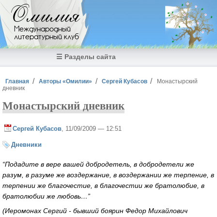
Перейти к основному содержанию
Омилия
Международный
литературный клуб
☰ Разделы сайта
Вы здесь
Главная
Авторы «Омилии»
Сергей Кубасов
Монастырский
дневник
Монастырский дневник
Сергей Кубасов
, 11/09/2009 — 12:51
Дневники
“Подадите в вере вашей добродетель, в добродетели же
разум, в разуме же воздержание, в воздержании же терпение, в
терпении же благочестие, в благочестии же братолюбие, в
братолюбии же любовь…”
(Иеромонах Сергий - бывший боярин Федор Михайлович