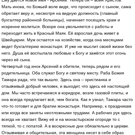
Мать инока, по Божьей воле видя, что происходит с сыном, сама
обретает веру и, несмотря на видную должность (главный
бухгалтер районной больницы), начинает посещать храм и
искренне молиться. Вскоре она увольняется с работы и
переходит жить в Красный Маяк. Её взрослая дочь живет в
Швейцарии. Муж остается на хозяйстве, когда она месяцами
ведет бухгалтерию монастыря. И уже не мыслит своей жизни без
него. Душа её воспылала любовью к Богу и зажёгся этот огонь
через её сына.
Четвертый год инок Арсений в обители, теперь рядом и его
родительница. Оба служат Богу и святому месту. Раба Божия
Тамара рада, что так вышло. Здесь она – христианка и
отзывчивый добрый человек, и выходит, что здесь её настоящий
дом. Мы часто встречаемся в коридоре, возле газовой плиты, и
она всегда предлагает всё, чем богата. Как я узнал, Тамара часто
что-то готовит и для братии монастыря. Например, к праздникам
или когда все заняты неотложными трудами. А рабочих рук здесь
всегда не хватает. Вижу её и на монастырском огороде то с
тяпкой, то с лопатой. А в воскресные дни обязательно в церкви.
Отзывчивая и общительная, эта женщина несет в себе образ