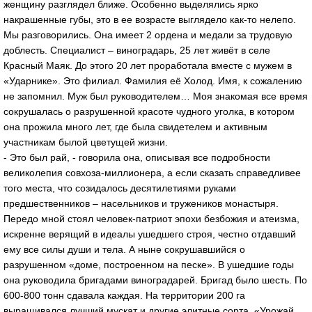
женщину разглядел ближе. Особенно выделялись ярко
накрашенные губы, это в ее возрасте выглядело как-то нелепо.
Мы разговорились. Она имеет 2 ордена и медали за трудовую
доблесть. Специалист – виноградарь, 25 лет живёт в селе
Красный Маяк. До этого 20 лет проработала вместе с мужем в
«Ударнике». Это филиал. Фамилия её Холод. Имя, к сожалению
не запомнил. Муж был руководителем… Моя знакомая все время
сокрушалась о разрушенной красоте чудного уголка, в котором
она прожила много лет, где была свидетелем и активным
участникам былой цветущей жизни.
- Это был рай, - говорила она, описывая все подробности
великолепия совхоза-миллионера, а если сказать справедливее
того места, что созидалось десятилетиями руками
предшественников – насельников и тружеников монастыря.
Передо мной стоял человек-патриот эпохи безбожия и атеизма,
искренне верящий в идеалы ушедшего строя, честно отдавший
ему все силы души и тела. А ныне сокрушавшийся о
разрушенном «доме, построенном на песке». В ушедшие годы
она руководила бригадами виноградарей. Бригад было шесть. По
600-800 тонн сдавала каждая. На территории 200 га
выращивался лучший мускат и другие элитные сорта. «Урожай