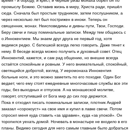
время - и бороду, и крест, и чёрные ризы монаха обрёл он по
промыслу Божию. Оставив жизнь в миру, Христа ради, пришёл
сюда. Сначала был простым трудником, затем послушником, а
через несколько лет был пострижен в иноки. Теперь он
священник, монах. Неисповедимы и дивны пути, Твои, Господи.
Беру свечи и пишу поминальные записки. Между тем общаюсь с
о.Иннокентием. Мы знаем друг друга не первый год, хотя
видимся редко. С батюшкой всегда легко говорить. Даже тянет к
нему. В беседе всегда можно получить и духовный совет. Отец
Иннокентий, кажется, и сам рад общению, но внешне всегда
остаётся спокойным и ровным. У него внимательный, спокойный,
светящийся добротой, взгляд. У иеромонаха Иннокентия
больные ноги, и это можно заметить по его походке. Один Бог
ведает, чего ему стоят ежедневные многочасовые службы все эти
годы, без выходных и отпусков. А на монашеской молитве,
говорят, отступивший от Бога мир до сих пор держится.
Пока я отходил писать поминальные записки, плотник Андрей
заказал «сорокоуст» на свое имя и купил в лавке свечи. Потом
спросил меня куда ставить «за здравие», куда «за упокой». Он
торопился уехать домой. Ночевать в монастыре не входило в его
планы. Видимо сегодня для него самым главным было добраться