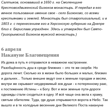
Салтыков, основавший в 1650 г. на Смоленщине
Крестовоздвиженский Бизюков монастырь. И передал в его
вечное пользование имение свое - село Бизюково, со всеми
крестьянами и землей. Монастырь был ставропигиальный, и в
1803 г. с перенесением его в Херсонскую губернию на Днепре
близ г. Берислава упразднен. Здесь и утвержден был Cвято-
Григорьевский Бизюков мужской монастырь.)
6 апреля
Накануне Благовещения
Из дома в путь я отправился в неважном настроении.
Разобщённость душ в среде ближних – это те же скорби. Но
дорога лечит. Сколько их в жизни было больших и малых, близких
и дальних... Только внешне ведут они к земным городам и весям,
внутри же скрывают неудержимый зов души - к потерянному раю,
к постижению Истины – к Богу. Вот и мои земные пути-дороги
однажды стали сходиться в одну. И всё чаще она вела к храму,
святым обителям. Туда, где душе открываются ворота в Небо. Так
вышло и в те холодные весенние дни Великого Поста накануне