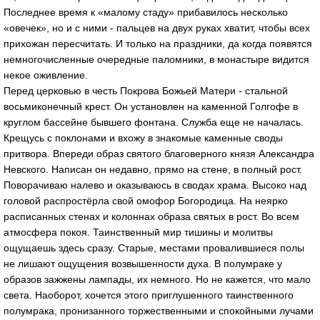
Последнее время к «малому стаду» прибавилось несколько
«овечек», но и с ними - пальцев на двух руках хватит, чтобы всех
прихожан пересчитать. И только на праздники, да когда появятся
немногочисленные очередные паломники, в монастыре видится
некое оживление.
Перед церковью в честь Покрова Божьей Матери - стальной
восьмиконечный крест. Он установлен на каменной Голгофе в
круглом бассейне бывшего фонтана. Служба еще не началась.
Крещусь с поклонами и вхожу в знакомые каменные своды
притвора. Впереди образ святого благоверного князя Александра
Невского. Написан он недавно, прямо на стене, в полный рост.
Поворачиваю налево и оказываюсь в сводах храма. Высоко над
головой распростёрла свой омофор Богородица. На неярко
расписанных стенах и колоннах образа святых в рост. Во всем
атмосфера покоя. Таинственный мир тишины и молитвы
ощущаешь здесь сразу. Старые, местами провалившиеся полы
не лишают ощущения возвышенности духа. В полумраке у
образов зажжены лампады, их немного. Но не кажется, что мало
света. Наоборот, хочется этого приглушенного таинственного
полумрака, пронизанного торжественными и спокойными лучами