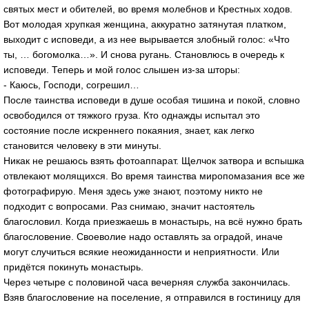
святых мест и обителей, во время молебнов и Крестных ходов.
Вот молодая хрупкая женщина, аккуратно затянутая платком,
выходит с исповеди, а из нее вырывается злобный голос: «Что
ты, … богомолка…». И снова ругань. Становлюсь в очередь к
исповеди. Теперь и мой голос слышен из-за шторы:
- Каюсь, Господи, согрешил…
После таинства исповеди в душе особая тишина и покой, словно
освободился от тяжкого груза. Кто однажды испытал это
состояние после искреннего покаяния, знает, как легко
становится человеку в эти минуты.
Никак не решаюсь взять фотоаппарат. Щелчок затвора и вспышка
отвлекают молящихся. Во время таинства миропомазания все же
фотографирую. Меня здесь уже знают, поэтому никто не
подходит с вопросами. Раз снимаю, значит настоятель
благословил. Когда приезжаешь в монастырь, на всё нужно брать
благословение. Своеволие надо оставлять за оградой, иначе
могут случиться всякие неожиданности и неприятности. Или
придётся покинуть монастырь.
Через четыре с половиной часа вечерняя служба закончилась.
Взяв благословение на поселение, я отправился в гостиницу для