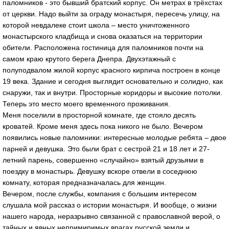
паломников - это бывший братский корпус. Он метрах в трёхстах
от церкви. Надо выйти за ограду монастыря, пересечь улицу, на
которой невдалеке стоит школа – место уничтоженного
монастырского кладбища и снова оказаться на территории
обители. Расположена гостиница для паломников почти на
самом краю крутого берега Днепра. Двухэтажный с
полуподвалом жилой корпус красного кирпича построен в конце
19 века. Здание и сегодня выглядит основательно и солидно, как
снаружи, так и внутри. Просторные коридоры и высокие потолки.
Теперь это место моего временного проживания.
Меня поселили в просторной комнате, где стояло десять
кроватей. Кроме меня здесь пока никого не было. Вечером
появились новые паломники: интересные молодые ребята – двое
парней и девушка. Это были брат с сестрой 21 и 18 лет и 27-
летний парень, совершенно «случайно» взятый друзьями в
поездку в монастырь. Девушку вскоре отвели в соседнюю
комнату, которая предназначалась для женщин.
Вечером, после службы, компания с большим интересом
слушала мой рассказ о истории монастыря. И вообще, о жизни
нашего народа, неразрывно связанной с православной верой, о
тайных и явных непримиримых врагах русской земли и