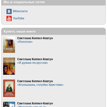
Мы в социальных сетях
ВКонтакте
YouTube
Купить наши книги
Светлана Коппел-Ковтун
«Полотно»
Светлана Коппел-Ковтун
«Я думаю по-русски»
Светлана Коппел-Ковтун
«Ксеньюшка, голубка Христова»
Светлана Коппел-Ковтун
«Макаровы крылья»