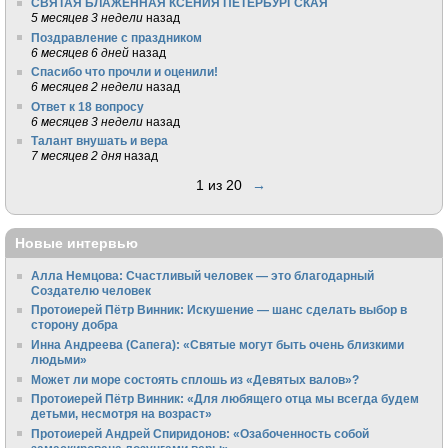
СВЯТАЯ БЛАЖЕННАЯ КСЕНИЯ ПЕТЕРБУРГСКАЯ
5 месяцев 3 недели
назад
Поздравление с праздником
6 месяцев 6 дней
назад
Спасибо что прочли и оценили!
6 месяцев 2 недели
назад
Ответ к 18 вопросу
6 месяцев 3 недели
назад
Талант внушать и вера
7 месяцев 2 дня
назад
1 из 20
→
Новые интервью
Алла Немцова: Счастливый человек — это благодарный
Создателю человек
Протоиерей Пётр Винник: Искушение — шанс сделать выбор в
сторону добра
Инна Андреева (Сапега): «Святые могут быть очень близкими
людьми»
Может ли море состоять сплошь из «Девятых валов»?
Протоиерей Пётр Винник: «Для любящего отца мы всегда будем
детьми, несмотря на возраст»
Протоиерей Андрей Спиридонов: «Озабоченность собой