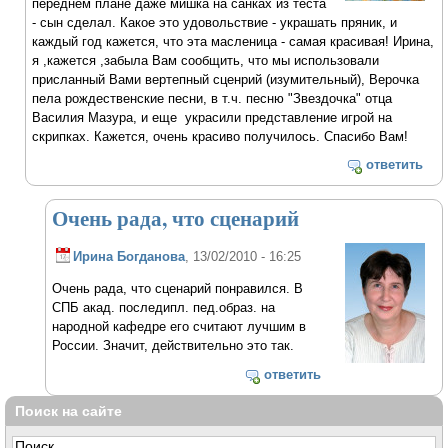
переднем плане даже мишка на санках из теста
- сын сделал. Какое это удовольствие - украшать пряник, и
каждый год кажется, что эта масленица - самая красивая! Ирина,
я ,кажется ,забыла Вам сообщить, что мы использовали
присланный Вами вертепный сценрий (изумительный), Верочка
пела рождественские песни, в т.ч. песню "Звездочка" отца
Василия Мазура, и еще украсили представление игрой на
скрипках. Кажется, очень красиво получилось. Спасибо Вам!
ответить
Очень рада, что сценарий
Ирина Богданова
, 13/02/2010 - 16:25
Очень рада, что сценарий понравился. В
СПБ акад. последипл. пед.образ. на
народной кафедре его считают лучшим в
России. Значит, действительно это так.
ответить
Поиск на сайте