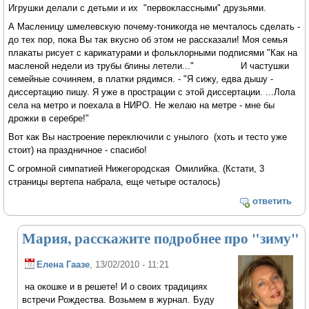
Игрушки делали с детьми и их "первоклассными" друзьями.
А Масленицу шмелевскую почему-тоникогда не мечталось сделать -
до тех пор, пока Вы так вкусно об этом не рассказали! Моя семья
плакаты рисует с карикатурами и фольклорными подписями "Как на
масленой недели из трубы блины летели..." И частушки
семейные сочиняем, в платки рядимся. - "Я сижу, едва дышу -
диссертацию пишу. Я уже в прострации с этой диссертации. ...Лола
села на метро и поехала в НИРО. Не желаю на метре - мне бы
дрожки в серебре!"
Вот как Вы настроение переключили с унылого (хоть и тесто уже
стоит) на праздничное - спасибо!
С огромной симпатией Нижегородская Омилийка. (Кстати, 3
страницы вертепа набрала, еще четыре осталось)
ответить
Мария, расскажите подробнее про "зиму"
Елена Гаазе
, 13/02/2010 - 11:21
на окошке и в решете! И о своих традициях
встречи Рождества. Возьмем в журнал. Буду