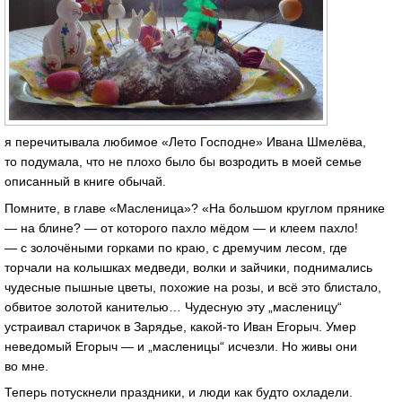
я перечитывала любимое «Лето Господне» Ивана Шмелёва,
то подумала, что не плохо было бы возродить в моей семье
описанный в книге обычай.
Помните, в главе «Масленица»? «На большом круглом прянике
— на блине? — от которого пахло мёдом — и клеем пахло!
— с золочёными горками по краю, с дремучим лесом, где
торчали на колышках медведи, волки и зайчики, поднимались
чудесные пышные цветы, похожие на розы, и всё это блистало,
обвитое золотой канителью… Чудесную эту „масленицу“
устраивал старичок в Зарядье, какой-то Иван Егорыч. Умер
неведомый Егорыч — и „масленицы“ исчезли. Но живы они
во мне.
Теперь потускнели праздники, и люди как будто охладели.