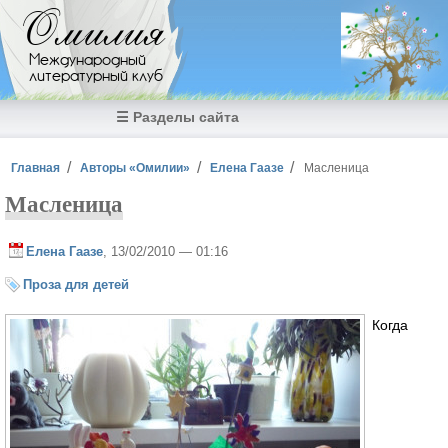
Перейти к основному содержанию
Омилия
Международный
литературный клуб
☰ Разделы сайта
Вы здесь
Главная
Авторы «Омилии»
Елена Гаазе
Масленица
Масленица
Елена Гаазе
, 13/02/2010 — 01:16
Проза для детей
Когда