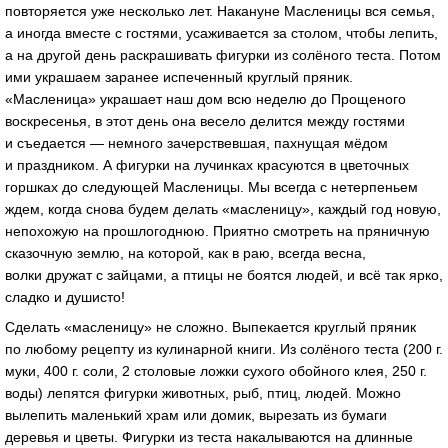
повторяется уже несколько лет. Накануне Масленицы вся семья,
а иногда вместе с гостями, усаживается за столом, чтобы лепить,
а на другой день раскрашивать фигурки из солёного теста. Потом
ими украшаем заранее испеченный круглый пряник.
«Масленица» украшает наш дом всю неделю до Прощеного
воскресенья, в этот день она весело делится между гостями
и съедается — немного зачерствевшая, пахнущая мёдом
и праздником. А фигурки на лучинках красуются в цветочных
горшках до следующей Масленицы. Мы всегда с нетерпеньем
ждем, когда снова будем делать «масленицу», каждый год новую,
непохожую на прошлогоднюю. Приятно смотреть на пряничную
сказочную землю, на которой, как в раю, всегда весна,
волки дружат с зайцами, а птицы не боятся людей, и всё так ярко,
сладко и душисто!
Сделать «масленицу» не сложно. Выпекается круглый пряник
по любому рецепту из кулинарной книги. Из солёного теста (200 г.
муки, 400 г. соли, 2 столовые ложки сухого обойного клея, 250 г.
воды) лепятся фигурки животных, рыб, птиц, людей. Можно
вылепить маленький храм или домик, вырезать из бумаги
деревья и цветы. Фигурки из теста накалываются на длинные