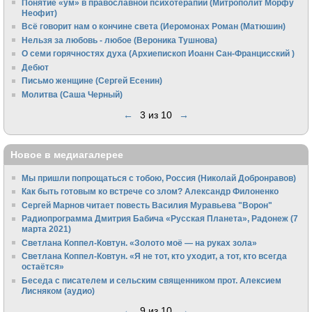
Понятие «ум» в православной психотерапии (Митрополит Морфу
Неофит)
Всё говорит нам о кончине света (Иеромонах Роман (Матюшин)
Нельзя за любовь - любое (Вероника Тушнова)
О семи горячностях духа (Архиепископ Иоанн Сан-Францисский )
Дебют
Письмо женщине (Сергей Есенин)
Молитва (Саша Черный)
←
3 из 10
→
Новое в медиагалерее
Мы пришли попрощаться с тобою, Россия (Николай Добронравов)
Как быть готовым ко встрече со злом? Александр Филоненко
Сергей Марнов читает повесть Василия Муравьева "Ворон"
Радиопрограмма Дмитрия Бабича «Русская Планета», Радонеж (7
марта 2021)
Светлана Коппел-Ковтун. «Золото моё — на руках зола»
Светлана Коппел-Ковтун. «Я не тот, кто уходит, а тот, кто всегда
остаётся»
Беседа с писателем и сельским священником прот. Алексием
Лисняком (аудио)
←
9 из 10
→