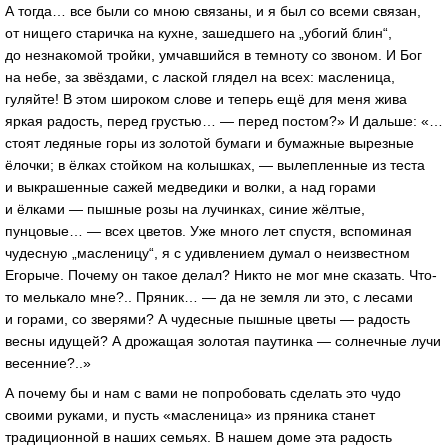
А тогда… все были со мною связаны, и я был со всеми связан,
от нищего старичка на кухне, зашедшего на „убогий блин“,
до незнакомой тройки, умчавшийся в темноту со звоном. И Бог
на небе, за звёздами, с лаской глядел на всех: масленица,
гуляйте! В этом широком слове и теперь ещё для меня жива
яркая радость, перед грустью… — перед постом?» И дальше: «…
стоят ледяные горы из золотой бумаги и бумажные вырезные
ёлочки; в ёлках стойком на колышках, — вылепленные из теста
и выкрашенные сажей медведики и волки, а над горами
и ёлками — пышные розы на лучинках, синие жёлтые,
пунцовые… — всех цветов. Уже много лет спустя, вспоминая
чудесную „масленицу“, я с удивлением думал о неизвестном
Егорыче. Почему он такое делал? Никто не мог мне сказать. Что-
то мелькало мне?.. Пряник… — да не земля ли это, с лесами
и горами, со зверями? А чудесные пышные цветы — радость
весны идущей? А дрожащая золотая паутинка — солнечные лучи
весенние?..»
А почему бы и нам с вами не попробовать сделать это чудо
своими руками, и пусть «масленица» из пряника станет
традиционной в наших семьях. В нашем доме эта радость