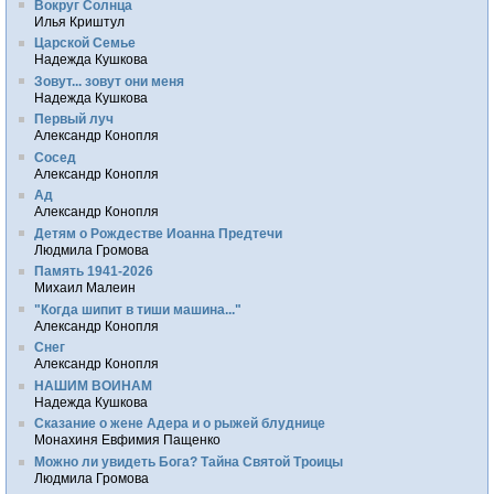
Вокруг Солнца
Илья Криштул
Царской Семье
Надежда Кушкова
Зовут... зовут они меня
Надежда Кушкова
Первый луч
Александр Конопля
Сосед
Александр Конопля
Ад
Александр Конопля
Детям о Рождестве Иоанна Предтечи
Людмила Громова
Память 1941-2026
Михаил Малеин
"Когда шипит в тиши машина..."
Александр Конопля
Снег
Александр Конопля
НАШИМ ВОИНАМ
Надежда Кушкова
Сказание о жене Адера и о рыжей блуднице
Монахиня Евфимия Пащенко
Можно ли увидеть Бога? Тайна Святой Троицы
Людмила Громова