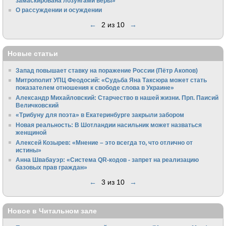
замаскирована лозунгами веры»
О рассуждении и осуждении
←
2 из 10
→
Новые статьи
Запад повышает ставку на поражение России (Пётр Акопов)
Митрополит УПЦ Феодосий: «Судьба Яна Таксюра может стать
показателем отношения к свободе слова в Украине»
Алек­сандр Михайловский: Старчество в нашей жизни. Прп. Паисий
Величковский
«Трибуну для поэта» в Екатеринбурге закрыли забором
Новая реальность: В Шотландии насильник может назваться
женщиной
Алексей Козырев: «Мнение – это всегда то, что отлично от
истины»
Анна Швабауэр: «Система QR-кодов - запрет на реализацию
базовых прав граждан»
←
3 из 10
→
Новое в Читальном зале