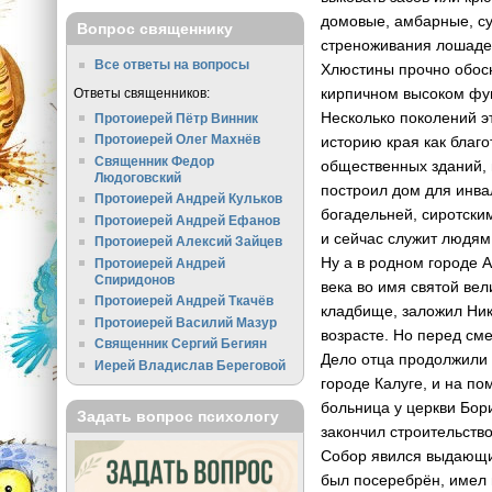
домовые, амбарные, су
Вопрос священнику
стреноживания лошаде
Все ответы на вопросы
Хлюстины прочно обосн
кирпичном высоком фу
Ответы священников:
Несколько поколений э
Протоиерей Пётр Винник
Протоиерей Олег Махнёв
историю края как благ
Священник Федор
общественных зданий, 
Людоговский
построил дом для инва
Протоиерей Андрей Кульков
богадельней, сиротски
Протоиерей Андрей Ефанов
и сейчас служит людям
Протоиерей Алексий Зайцев
Ну а в родном городе
Протоиерей Андрей
Спиридонов
века во имя святой ве
Протоиерей Андрей Ткачёв
кладбище, заложил Ник
Протоиерей Василий Мазур
возрасте. Но перед см
Священник Сергий Бегиян
Дело отца продолжили 
Иерей Владислав Береговой
городе Калуге, и на 
больница у церкви Бори
Задать вопрос психологу
закончил строительство
Собор явился выдающим
был посеребрён, имел 