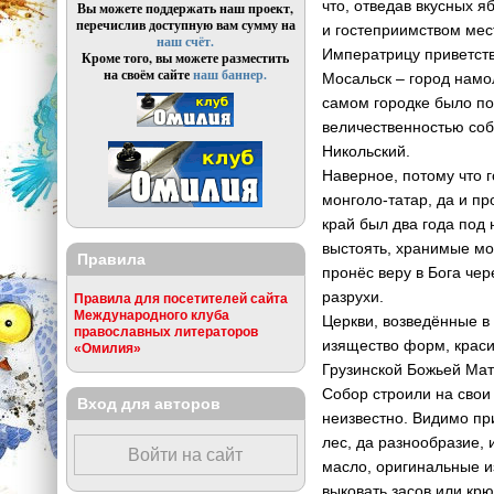
что, отведав вкусных 
Вы можете поддержать наш проект,
перечислив доступную вам сумму на
и гостеприимством мес
наш счёт.
Императрицу приветств
Кроме того, вы можете разместить
на своём сайте
наш баннер.
Мосальск – город намо
самом городке было по
величественностью соб
Никольский.
Наверное, потому что 
монголо-татар, да и п
край был два года под
выстоять, хранимые мо
Правила
пронёс веру в Бога че
разрухи.
Правила для посетителей сайта
Международного клуба
Церкви, возведённые в
православных литераторов
изящество форм, краси
«Омилия»
Грузинской Божьей Мат
Собор строили на свои 
Вход для авторов
неизвестно. Видимо пр
лес, да разнообразие, 
Войти на сайт
масло, оригинальные и
выковать засов или кр