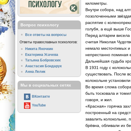
километры.
Внутри собора, над ал
позолоченными звёздам
распятие с коленопрек
Вопрос психологу
голубя, а ещё выше Го
Все ответы на вопросы
Перед алтарем висела 
считая Николая Чудотв
Ответы православных психологов:
немало месточтимых и 
Никита Яночкин
непрестанно поминая е
Екатерина Усачева
Татьяна Бобровских
Дальнейшая судьба хра
Анастасия Бондарук
В 1931 году с колокол
Анна Лелик
существовать. После в
колокольне установили
Мы в социальных сетях
Во время слома собора
быть тосковала и томил
ВКонтакте
говоря, и жил.
YouTube
«Красная» горячка зах
построенный на средст
завалить колокольню, 
брёвна, обливали их б