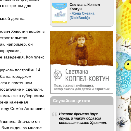
Светлана Коппел-
 с секретом для
Ковтун
«Жена Океана
(DiskBook)»
льшой дом на
нович Хлюстин вошёл в
 строительство
ак, например, он
корпусами,
ие заведения. Комплекс
ерковь постройки 14
ба на городском
ался в почтенном
мосальчане и сделали.
комплекс в губернском
Случайная цитата
рена каменная
8 году Семён Антонович
Носите бремена друг
друга, и таким образом
й шпиль. Вначале он
исполните закон Христов.
и был виден за многие