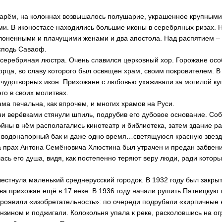
тарём, на колоннах возвышалось полушарие, украшенное крупным
и. В иконостасе находились большие иконы в серебряных ризах. 
лоненными и плачущими женами и два апостола. Над распятием – 
сподь Саваоф.
серебряная люстра. Очень славился церковный хор. Горожане осо
орца, во славу которого был освящен храм, своим покровителем. В
чудотворных икон. Прихожане с любовью ухаживали за могилой ку
го в своих молитвах.
ма печальна, как впрочем, и многих храмов на Руси.
ьни верёвками стянули шпиль, подрубив его дубовое основание. Со
ойны в нём располагались кинотеатр и библиотека, затем здание р
 водонапорный бак и даже одно время…светящуюся красную звезд
 прах Антона Семёновича Хлюстина был утрачен и предан забвени
ась его душа, видя, как постепенно теряют веру люди, ради которы
лестнула маленький среднерусский городок. В 1932 году был закры
ва прихожан ещё в 17 веке. В 1936 году начали рушить Пятницкую 
проявили «изобретательность»: по очереди подрубали «кирпичные 
ензином и поджигали. Колокольня упала к реке, расколовшись на ог