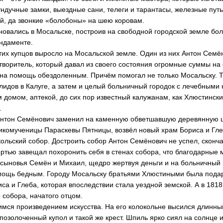
ндучные замки, выездные сани, телеги и тарантасы, железные путы
й, да звонкие «болобоны» на шею коровам.
овались в Мосальске, построив на свободной городской земле бо
ндаменте.
тих купцов выросло на Мосальской земле. Один из них Антон Семё
отворитель, который давал из своего состояния огромные суммы на
на помощь обездоленным. Причём помогал не только Мосальску. Т
лидов в Калуге, а затем и целый больничный городок с лечебными 
м домом, аптекой, до сих пор известный калужанам, как Хлюстинск
.
 Антон Семёнович заменил на каменную обветшавшую деревянную ц
ликомученицы Параскевы Пятницы, возвёл новый храм Бориса и Гле
ольский собор. Достроить собор Антон Семёнович не успел, сконч
ертью завещал похоронить себя в стенах собора, что благодарные 
сыновья Семён и Михаил, щедро жертвуя деньги и на больничный 
помощь бедным. Городу Мосальску братьями Хлюстиными была пода
са и Глеба, которая впоследствии стала уездной земской. А в 181
 собора, начатого отцом.
ся произведением искусства. На его колокольне высился длинны
позолоченный купол и такой же крест. Шпиль ярко сиял на солнце 