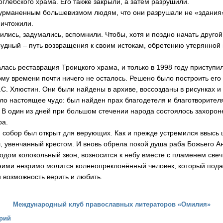
глебского храма. Его также закрыли, а затем разрушили.
дурманенным большевизмом людям, что они разрушали не «здания»
ничтожили.
вились, задумались, вспомнили. Чтобы, хотя и поздно начать другой
рудный – путь возвращения к своим истокам, обретению утерянной 
алась реставрация Троицкого храма, и только в 1998 году приступи
тому времени почти ничего не осталось. Решено было построить его
.С. Хлюстин. Они были найдены в архиве, воссозданы в рисунках и 
ло настоящее чудо: был найден прах благодетеля и благотворител
В один из дней при большом стечении народа состоялось захороне
ра.
й собор был открыт для верующих. Как и прежде устремился ввысь 
л, увенчанный крестом. И вновь обрела покой душа раба Божьего А
родом колокольный звон, возносится к небу вместе с пламенем све
ними незримо молится коленопреклонённый человек, который под
и возможность верить и любить.
Международный клуб православных литераторов «Омилия»
рий