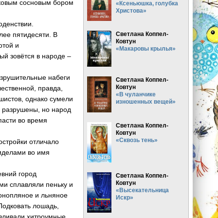
ековым сосновым бором
«Ксеньюшка, голубка
Христова»
оденствии.
лее пятидесяти. В
Светлана Коппел-
Ковтун
отой и
«Макаровы крылья»
ый зовётся в народе –
азрушительные набеги
Светлана Коппел-
Ковтун
ественной, правда,
«В чуланчике
шистов, однако сумели
изношенных вещей»
и разрушены, но народ
пасти во время
Светлана Коппел-
Ковтун
«Сквозь тень»
остройки отличало
риделами во имя
евний город
Светлана Коппел-
Ковтун
ми сплавляли пеньку и
«Высекательница
конопляное и льняное
Искр»
Подковать лошадь,
авливали хитроумные