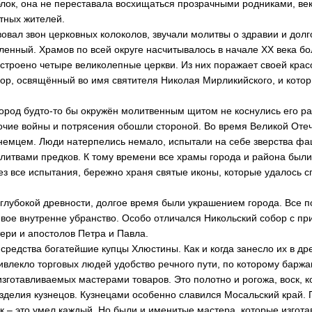
яблок, она не переставала восхищаться прозрачными родниками, в
тных жителей.
овал звон церковных колоколов, звучали молитвы о здравии и долг
ленный. Храмов по всей округе насчитывалось в начале ХХ века бо
строено четыре великолепные церкви. Из них поражает своей крас
ор, освящённый во имя святителя Николая Мирликийского, и котор
город будто-то бы окружён молитвенным щитом не коснулись его р
рочие войны и потрясения обошли стороной. Во время Великой Отеч
 немцем. Люди натерпелись немало, испытали на себе зверства фа
литвами предков. К тому времени все храмы города и района был
рез все испытания, бережно храня святые иконы, которые удалось с
 глубокой древности, долгое время были украшением города. Все п
вое внутренне убранство. Особо отличался Никольский собор с п
ери и апостолов Петра и Павла.
средства богатейшие купцы Хлюстины. Как и когда занесло их в др
ивлекло торговых людей удобство речного пути, по которому баржа
изготавливаемых мастерами товаров. Это полотно и рогожа, воск, 
зделия кузнецов. Кузнецами особенно славился Мосальский край. 
юк – это умел каждый. Но были и именитые мастера, которые изгот