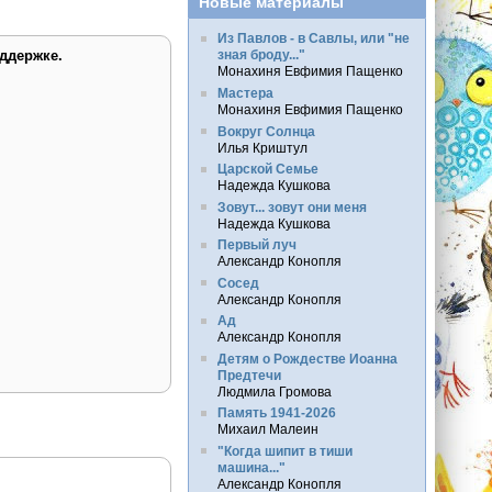
Новые материалы
Из Павлов - в Савлы, или "не
ддержке.
зная броду..."
Монахиня Евфимия Пащенко
Мастера
Монахиня Евфимия Пащенко
Вокруг Солнца
Илья Криштул
Царской Семье
Надежда Кушкова
Зовут... зовут они меня
Надежда Кушкова
Первый луч
Александр Конопля
Сосед
Александр Конопля
Ад
Александр Конопля
Детям о Рождестве Иоанна
Предтечи
Людмила Громова
Память 1941-2026
Михаил Малеин
"Когда шипит в тиши
машина..."
Александр Конопля