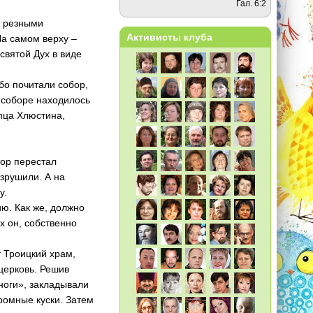
Гал. 6:2
и резными
Активисты клуба
На самом верху –
святой Дух в виде
бо почитали собор,
 соборе находилось
пца Хлюстина,
бор перестал
азрушили. А на
у.
ю. Как же, должно
х он, собственно
т Троицкий храм,
церковь. Решив
ноги», закладывали
ромные куски. Затем