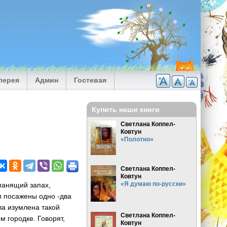
лерея
Админ
Гостевая
Купить наши книги
Светлана Коппел-
Ковтун
«Полотно»
Светлана Коппел-
Ковтун
«Я думаю по-русски»
манящий запах,
м посажены одно -два
ла изумлена такой
Светлана Коппел-
м городке. Говорят,
Ковтун