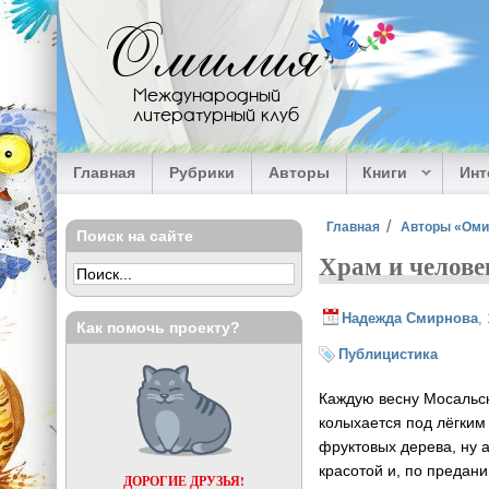
Перейти к основному содержанию
Омилия
Международный
литературный клуб
Главная
Рубрики
Авторы
Книги
Ин
Вы здесь
Главная
Авторы «Ом
Поиск на сайте
Храм и челове
Надежда Смирнова
,
Как помочь проекту?
Публицистика
Каждую весну Мосальск
колыхается под лёгким
фруктовых дерева, ну 
красотой и, по предан
ДОРОГИЕ ДРУЗЬЯ!