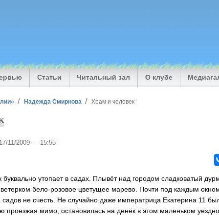
тервью
Статьи
Читальный зал
О клубе
Медиага
илии»
Надежда Смирнова
Храм и человек
к
 17/11/2009 — 15:55
 буквально утопает в садах. Плывёт над городом сладковатый дур
 ветерком бело-розовое цветущее марево. Почти под каждым окно
а садов не счесть. Не случайно даже императрица Екатерина 11 бы
ию проезжая мимо, остановилась на денёк в этом маленьком уездно