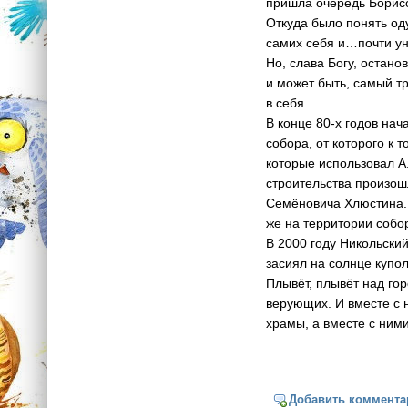
пришла очередь Борисо
Откуда было понять о
самих себя и…почти у
Но, слава Богу, остано
и может быть, самый т
в себя.
В конце 80-х годов нач
собора, от которого к 
которые использовал А
строительства произош
Семёновича Хлюстина. 
же на территории собо
В 2000 году Никольски
засиял на солнце купо
Плывёт, плывёт над го
верующих. И вместе с 
храмы, а вместе с ним
Добавить коммента