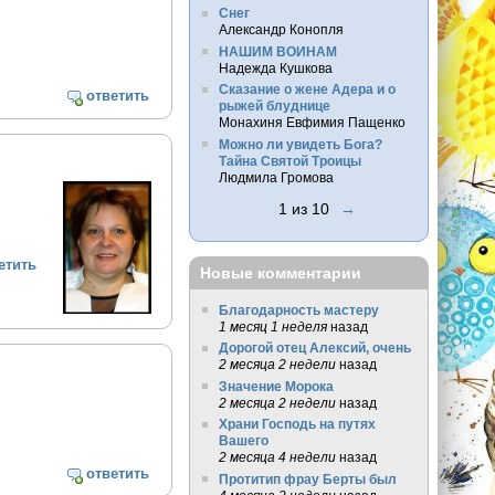
Снег
Александр Конопля
НАШИМ ВОИНАМ
Надежда Кушкова
Сказание о жене Адера и о
ответить
рыжей блуднице
Монахиня Евфимия Пащенко
Можно ли увидеть Бога?
Тайна Святой Троицы
Людмила Громова
1 из 10
→
етить
Новые комментарии
Благодарность мастеру
1 месяц 1 неделя
назад
Дорогой отец Алексий, очень
2 месяца 2 недели
назад
Значение Морока
2 месяца 2 недели
назад
Храни Господь на путях
Вашего
2 месяца 4 недели
назад
ответить
Протитип фрау Берты был