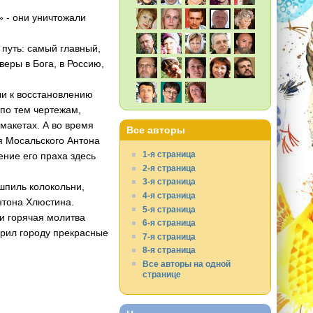
 - они уничтожали
 путь: самый главный,
веры в Бога, в Россию,
ли к восстановлению
 по тем чертежам,
макетах. А во время
Все авторы
я Мосальского Антона
1-я страница
ние его праха здесь
2-я страница
3-я страница
шпиль колокольни,
4-я страница
нтона Хлюстина.
5-я страница
чи горячая молитва
6-я страница
арил городу прекрасные
7-я страница
8-я страница
Все авторы на одной
странице