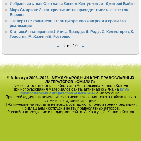
Избранные стихи Светланы Коппел-Ковтун читает Дмитрий Бабич
Марк Смирнов: Закат христианства приходит вместе с закатом
Европы
Эксперт IT и финансов: План цифрового контроля и сроки его
реализации
Кто такой планировщик? Улица Правды. Д. Роде, С. Колмогоров, К.
Геворгян, М. Хазин и Б. Костенко
←
2 из 10
→
© А. Ковтун 2008–2026 МЕЖДУНАРОДНЫЙ КЛУБ ПРАВОСЛАВНЫХ
ЛИТЕРАТОРОВ «ОМИЛИЯ»
Руководитель проекта — Светлана Анатольевна Коппел-Ковтун.
При использования материалов сайта, активная ссылка на
Клуб
православных литераторов «ОМИЛИЯ»
обязательна.
При необходимости коммерческого использования текстов обязательно
свяжитесь с администрацией.
Публикуемые материалы не всегда совпадают с точкой зрения редакции.
Приглашаем к сотрудничеству православных авторов.
Разработка, создание и поддержка сайта: А. Ковтун, С. Коппел-Ковтун