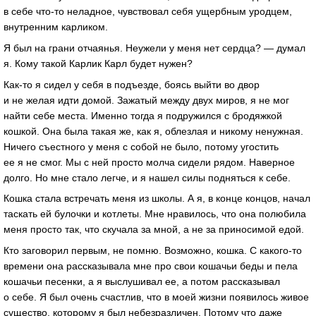
в себе что-то неладное, чувствовал себя ущербным уродцем,
внутренним карликом.
Я был на грани отчаянья. Неужели у меня нет сердца? — думал
я. Кому такой Карлик Карл будет нужен?
Как-то я сидел у себя в подъезде, боясь выйти во двор
и не желая идти домой. Зажатый между двух миров, я не мог
найти себе места. Именно тогда я подружился с бродяжкой
кошкой. Она была такая же, как я, облезлая и никому ненужная.
Ничего съестного у меня с собой не было, потому угостить
ее я не смог. Мы с ней просто молча сидели рядом. Наверное
долго. Но мне стало легче, и я нашел силы подняться к себе.
Кошка стала встречать меня из школы. А я, в конце концов, начал
таскать ей булочки и котлеты. Мне нравилось, что она полюбила
меня просто так, что скучала за мной, а не за приносимой едой.
Кто заговорил первым, не помню. Возможно, кошка. С какого-то
времени она рассказывала мне про свои кошачьи беды и пела
кошачьи песенки, а я выслушивал ее, а потом рассказывал
о себе. Я был очень счастлив, что в моей жизни появилось живое
существо, которому я был небезразличен. Потому что даже