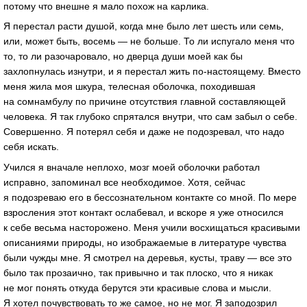
потому что внешне я мало похож на карлика.
Я перестал расти душой, когда мне было лет шесть или семь,
или, может быть, восемь — не больше. То ли испугало меня что
то, то ли разочаровало, но дверца души моей как бы
захлопнулась изнутри, и я перестал жить по-настоящему. Вместо
меня жила моя шкура, телесная оболочка, походившая
на сомнамбулу по причине отсутствия главной составляющей
человека. Я так глубоко спрятался внутри, что сам забыл о себе.
Совершенно. Я потерял себя и даже не подозревал, что надо
себя искать.
Учился я вначале неплохо, мозг моей оболочки работал
исправно, запоминал все необходимое. Хотя, сейчас
я подозреваю его в бессознательном контакте со мной. По мере
взросления этот контакт ослабевал, и вскоре я уже относился
к себе весьма насторожено. Меня учили восхищаться красивыми
описаниями природы, но изображаемые в литературе чувства
были чужды мне. Я смотрел на деревья, кусты, траву — все это
было так прозаично, так привычно и так плоско, что я никак
не мог понять откуда берутся эти красивые слова и мысли.
Я хотел почувствовать то же самое, но не мог. Я заподозрил