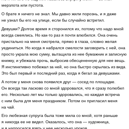
мерзлота или пустота.
О брате я ничего не знал. Мы давно жили порознь, и я даже
не узнал бы его на улице, если бы случайно встретил.
Девушки? Долгое время я сторонился их, потому что надо мной
всегда смеялись. Но как-то раз я почти влюбился. Она очень
пристально на меня смотрела, прямо в глаза, словно желая
уединиться. Но когда я набрался смелости заговорить с ней, она
просто украла мою сумку, вытащила из нее бумажник и записную
книжку, и убежала прочь, выбросив обесцененную для нее вещь.
Я инстинктивно побежал за ней, но она быстро скрылась из вида.
Это был первый и последний раз, когда я бегал за девушками.
А потом у меня снова появился друг — сосед по площадке.
Он всегда так ласково со мной здоровался, что я сразу полюбил
его. Несколько лет мы только здоровались, но каждая встреча
с ним была для меня праздником. Потом он пригласил меня
на чай.
Его любезная супруга была тоже мила со мной, хотя раньше
я никогда ее не видел. Оказалось, что она — художница,
и я напросился взять у нее несколько уроков.