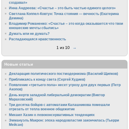
создавал»
Инна Андреева: «Счастье – это быть частью единого целого»
Светлана Коппел-Ковтун: Точка стояния — вечность (Екатерина
Демина)
Владимир Романенко: «Счастье – это когда оказывается что твои
юношеские мечты сбылись»
Думать или не думать?
Распадающаяся нравственность
1 из 10
→
Новые статьи
Декларация политического постмодернизма (Василий Щипков)
Приближаясь к концу света (Сергей Худиев)
Появление «третьего пола» несет угрозу для двух первых (Петр
Акопов)
День жертв западной либеральной демократии (Виктор
Мараховский)
Три десятка бойцов с автоматами Калашникова помешали
отрезать от тепла военное общежитие
Михаил Хазин о левоконсервативных тенденциях
Эммануэль Макрон: эпоха народовластия закончилась (Тьерри
Мейсан)