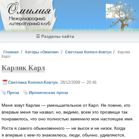
Перейти к основному содержанию
Омилия
Международный
литературный клуб
☰ Разделы сайта
Вы здесь
Главная
Авторы «Омилии»
Светлана Коппел-Ковтун
Карлик
Карл
Карлик Карл
Светлана Коппел-Ковтун
, 28/12/2009 — 20:46
Проза
Ироническая проза
Меня зовут Карлик — уменьшительное от Карл. Не помню, кто
впервые меня так назвал, но, видимо, всем это прозвище так
понравилось, что оно полностью заменило мое настоящее имя.
Роста я самого обыкновенного — не высок и не низок. Когда
я впервые с кем-то знакомлюсь, люди, обычно, удивляются,