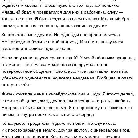
родителям своим я не был нужен. С тех пор, как появился
младший брат, я превратился для них в работника, слугу —
только не сына. Я был всегда и во всем виноват. Младший брат
шалил, а я нес из-за него одно наказание за другим.
Кошка стала мне другом. Но однажды она просто исчезла.
Не приходила больше в мой подъезд. И я опять погрузился
в жалкое и тоскливое одиночество.
Были ли у меня друзья среди людей? У моей оболочки вроде да,
а у меня — нет. Разве можно назвать дружбой столь
поверхностное общение? Это фарс, игра, имитация, попытка
убежать от одиночества, но всегда неудачная. В общем, я опять
потерял себя.
Жизнь кружила меня в калейдоскопе лиц и шкур. Я что-то делал,
с кем-то общался, жил, дружил, пытался даже играть в любовь.
Но красота была мне неведома. Я по-прежнему не восхищался
ничем, а внутри носил камень вместо сердца.
Когда умерли родители, я даже не понял что случилось.
Их просто зарыли в землю, друг за другом, с интервалом в год.
Но я ничего не ощутил. Казалось внутри у меня — вечная