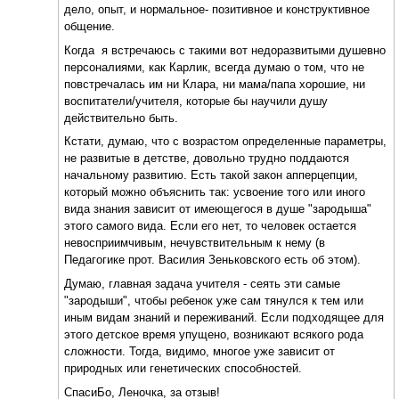
дело, опыт, и нормальное- позитивное и конструктивное
общение.
Когда я встречаюсь с такими вот недоразвитыми душевно
персоналиями, как Карлик, всегда думаю о том, что не
повстречалась им ни Клара, ни мама/папа хорошие, ни
воспитатели/учителя, которые бы научили душу
действительно быть.
Кстати, думаю, что с возрастом определенные параметры,
не развитые в детстве, довольно трудно поддаются
начальному развитию. Есть такой закон апперцепции,
который можно объяснить так: усвоение того или иного
вида знания зависит от имеющегося в душе "зародыша"
этого самого вида. Если его нет, то человек остается
невосприимчивым, нечувствительным к нему (в
Педагогике прот. Василия Зеньковского есть об этом).
Думаю, главная задача учителя - сеять эти самые
"зародыши", чтобы ребенок уже сам тянулся к тем или
иным видам знаний и переживаний. Если подходящее для
этого детское время упущено, возникают всякого рода
сложности. Тогда, видимо, многое уже зависит от
природных или генетических способностей.
СпасиБо, Леночка, за отзыв!