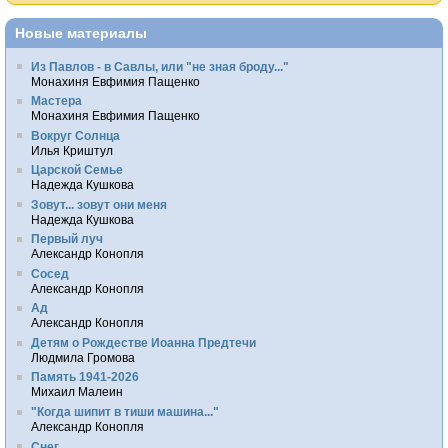
Новые материалы
Из Павлов - в Савлы, или "не зная броду..."
Монахиня Евфимия Пащенко
Мастера
Монахиня Евфимия Пащенко
Вокруг Солнца
Илья Криштул
Царской Семье
Надежда Кушкова
Зовут... зовут они меня
Надежда Кушкова
Первый луч
Александр Конопля
Сосед
Александр Конопля
Ад
Александр Конопля
Детям о Рождестве Иоанна Предтечи
Людмила Громова
Память 1941-2026
Михаил Малеин
"Когда шипит в тиши машина..."
Александр Конопля
Снег