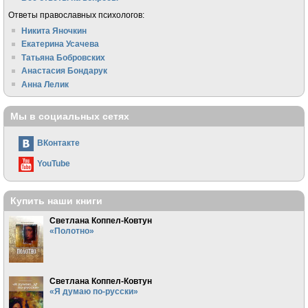
Ответы православных психологов:
Никита Яночкин
Екатерина Усачева
Татьяна Бобровских
Анастасия Бондарук
Анна Лелик
Мы в социальных сетях
ВКонтакте
YouTube
Купить наши книги
Светлана Коппел-Ковтун
«Полотно»
Светлана Коппел-Ковтун
«Я думаю по-русски»