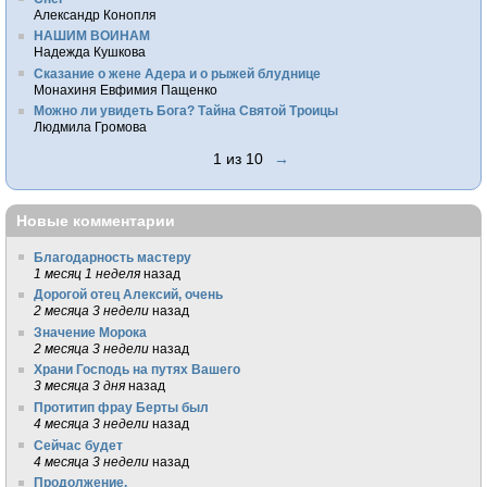
Александр Конопля
НАШИМ ВОИНАМ
Надежда Кушкова
Сказание о жене Адера и о рыжей блуднице
Монахиня Евфимия Пащенко
Можно ли увидеть Бога? Тайна Святой Троицы
Людмила Громова
1 из 10
→
Новые комментарии
Благодарность мастеру
1 месяц 1 неделя
назад
Дорогой отец Алексий, очень
2 месяца 3 недели
назад
Значение Морока
2 месяца 3 недели
назад
Храни Господь на путях Вашего
3 месяца 3 дня
назад
Протитип фрау Берты был
4 месяца 3 недели
назад
Сейчас будет
4 месяца 3 недели
назад
Продолжение.