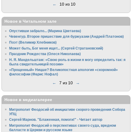
←
10 из 10
Новое в Читальном зале
Опустивши забрало... (Марина Цветаева)
Чевенгур. Второе пришествие для буржуазии (Андрей Платонов)
Поэт (Велимир Хлебников)
Может быть, Бог меня ищет... (Сергей Стратановский)
Праздник Рождества (Олеся Николаева)
Н. Я. Мандельштам: «Свою pоль в жизни я могу опpеделить так: я
была свидетельницей поэзии»
«Прощенный» Ницше? Великопостная апология «скоромной»
философии (Фарис Нофал)
←
7 из 10
→
Новое в медиагалерее
Митрополит Феодосий об инициативе скорого проведения Собора
УПЦ
Сергей Марнов. "Блаженная, помоги!" - Читает автор
Митрополит Феодосий о перспективах своего суда, вредном
балласте в Церкви и русском языке