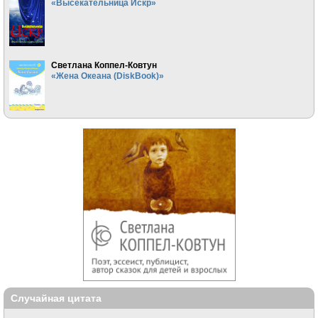
«Высекательница Искр»
Светлана Коппел-Ковтун
«Жена Океана (DiskBook)»
Случайная цитата