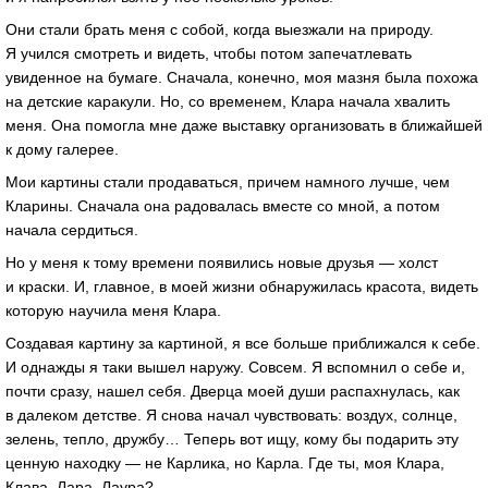
Они стали брать меня с собой, когда выезжали на природу.
Я учился смотреть и видеть, чтобы потом запечатлевать
увиденное на бумаге. Сначала, конечно, моя мазня была похожа
на детские каракули. Но, со временем, Клара начала хвалить
меня. Она помогла мне даже выставку организовать в ближайшей
к дому галерее.
Мои картины стали продаваться, причем намного лучше, чем
Кларины. Сначала она радовалась вместе со мной, а потом
начала сердиться.
Но у меня к тому времени появились новые друзья — холст
и краски. И, главное, в моей жизни обнаружилась красота, видеть
которую научила меня Клара.
Создавая картину за картиной, я все больше приближался к себе.
И однажды я таки вышел наружу. Совсем. Я вспомнил о себе и,
почти сразу, нашел себя. Дверца моей души распахнулась, как
в далеком детстве. Я снова начал чувствовать: воздух, солнце,
зелень, тепло, дружбу… Теперь вот ищу, кому бы подарить эту
ценную находку — не Карлика, но Карла. Где ты, моя Клара,
Клава, Лара, Лаура?…