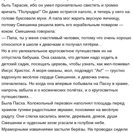
быть Тарасик, ибо он умел пронзительно свистеть и громко
кричать "Полундра!" Он даже остригся наголо, и теперь у него на
голове буксовали мухи. А папа мог жарить вкусную яичницу,
потому Смешинка решила взять его корабельным поваром —
коком. Смешинка говорила:
— Папа, ты у меня счастливый человек, потому что очень хорошо
относился в школе к девочкам и получал пятёрки...
Но в это увлекательное кругосветное путешествие их не
отпустила бабушка. Она сказала, что деткам надо ходить в
детский садик, посещать церковь, чтобы узнать, как жил-поживал
Иисус Христос. А моря-океаны, мол, подождут. "Ах!" — грустно
вздохнуло весёлое сердце Смешинки, и девочка очень
опечалилась. Но когда она впервые побывала на Пасху в храме,
напрочь забыла и о космических полётах, и о кругосветных
путешествиях...
Была Пасха. Колокольный перезвон наполнял площадь перед
храмом тугими радостными звуками, похожими на весёлую
радугу. Они слегка касались земли, деревьев, домов, души
Смешинки и чудесным эхом угасали в голубом небе.
Мраморными изваяниями застыли берёзы. На проводах сидели