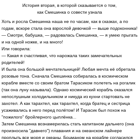
История вторая, в которой сказывается о том,
как Смешинка о совести узнала
Хоть и росла Смешинка наша не по часам, как в сказках, а по
годам, вскоре стала она взрослой девочкой — выше подоконника!
— Смотри, бабушка, — радовалась Смешинка, — я умею прыгать
и на одной ножке, и на много!
Или говорила:
— Какая я счастливая, что нарожала таких замечательных
родителей!
И была она большой мечтательницей! Любая мечта её обретала
розовые тона. Сначала Смешинка собиралась в космическом
корабле вместе со своим братом Тарасиком полететь на рогалик
(так она луну называла). Однако космический корабль оказался
непослушным холодильником и никуда из кухни стартовать не
захотел. А как тарахтел, как тарахтел, когда братец и сестрица
усаживались в него перед полётом! И Тарасик был похож на
"пожилого" бройлерного цыплёнка...
Затем Смешинка вознамерилась стать капитаном дальнего (она
произносила "давнего") плавания и на океанском лайнере
проплыть все моря и океаны. Боцманом на корабле согласился