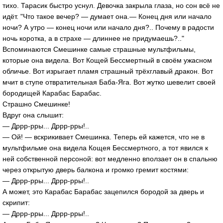
тихо. Тарасик быстро уснул. Девочка закрыла глаза, но сон всё не
идёт. "Что такое вечер? — думает она.— Конец дня или начало
ночи? А утро — конец ночи или начало дня?.. Почему в радости
ночь коротка, а в страхе — длиннее не придумаешь?.."
Вспоминаются Смешинке самые страшные мультфильмы,
которые она видела. Вот Кощей Бессмертный в своём ужасном
обличье. Вот изрыгает пламя страшный трёхглавый дракон. Вот
мчит в ступе отвратительная Баба-Яга. Вот жутко шевелит своей
бородищей Карабас Барабас.
Страшно Смешинке!
Вдруг она слышит:
— Дррр-рры... Дррр-рры!..
— Ой! — вскрикивает Смешинка. Теперь ей кажется, что не в
мультфильме она видела Кощея Бессмертного, а тот явился к
ней собственной персоной: вот медленно вползает он в спальню
через открытую дверь балкона и громко гремит костями:
— Дррр-рры... Дррр-рры!..
А может, это Карабас Барабас зацепился бородой за дверь и
скрипит:
— Дррр-рры... Дррр-рры!..