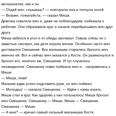
веснушчатая, как и он.
— Отдай мяч, слышишь? — повторила она и топнула ногой.
— Возьми, пожалуйста, — сказал Миша.
Девочка схватила мяч и, даже не поблагодарив, побежала к
ребятам. Они образовали круг и начали перебрасывать мяч друг
другу.
Миша забился в угол и от обиды заплакал. Сквозь слёзы он с
завистью смотрел, как дети играли мячом. Особенно часто мяч
доставался Смешинке. Все мальчишки старались бросить мяч
именно ей. Вот и сейчас мяч оказался у Кости. Он размахнулся и
бросил его, конечно же, Смешинке. И тут случилось
неожиданное. Смешинка ловко поймала мяч и... направилась к
Мише.
— Миша, лови!
Мальчик едва успел подставить руки, но мяч поймал.
— Молодец! — сказала Смешинка. — Идём с нами играть.
Миша стал в круг. Как здорово у них получалось! Миша бросал
мяч Смешинке. Смешинка — Мише. Миша — Смешинке.
Смешинка — Мише.
— А мне? — кричал самый сильный мальчишка Костя.