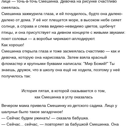
лице — точь-в-точь Смешинка. Девочка на рисунке счастливо
смеялась.
Смешинка зажмурила глаза, и ей почудилось, будто она далеко-
далеко от дома. У её ног плещется море, в высоком небе сияет
солнце, а справа и слева видимо-невидимо цветов, щебечут
птицы, и она присутствует на дивном концерте с живыми звуками:
поют соловьи — а воробьи чирикают-аплодируют.
Как хорошо!
Смешинка открыла глаза и тоже засмеялась счастливо — как и
девочка, которую она нарисовала. Затем взяла красный
фломастер и крупными буквами написала: "Мир Божий!" Ты
знаешь, дружок, что в школу она ещё не ходила, поэтому у неё
получилось так:
История пятая, в которой сказывается о том,
как Смешинка в углу оказалась
Вечером мама привела Смешинку из детского садика. Лицо у
шалуньи было такое загадочное!
— Сейчас будем ужинать! — сказала бабушка.
— Сейчас... сейчас, — повторяет за бабушкой Смешинка. Она