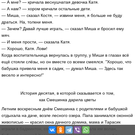
— А мне? — кричала веснушчатая девочка Катя.
— А нам? — хором кричали остальные дети.
— Миша, — сказал Костя, — извини меня, я больше не буду
драться. На, толкни меня.
— Зачем? Давай лучше играть, — сказал Миша и бросил ему
мяч.
— И меня прости, — сказала Катя.
— Хорошо, Катя. Лови!
Когда воспитательница вернулась в группу, у Миши в глазах всё
ещё стояли слёзы, но он вместе со всеми смеялся. "Хорошо, что
бабушка привела меня в садик, — думал Миша. — Здесь так
весело и интересно!"
История десятая, в которой сказывается о том,
как Смешинка дарила цветы
Летним воскресным днём Смешинка с родителями и бабушкой
отдыхала на даче, возле лесного озера. Папа занимался оконной
живописью — красил окна дачного домика, мама и Тарасик
играли в бадминтон, собачка Кусачка подавала им волан,