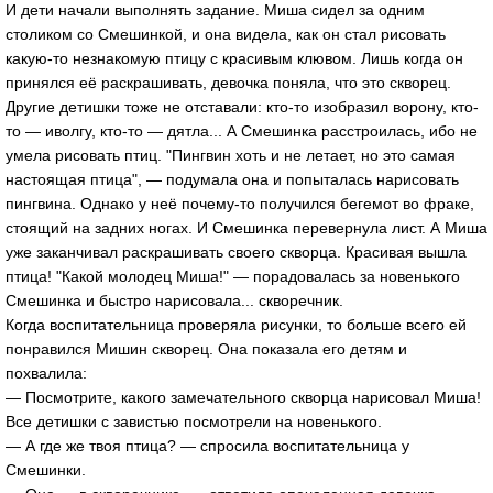
И дети начали выполнять задание. Миша сидел за одним
столиком со Смешинкой, и она видела, как он стал рисовать
какую-то незнакомую птицу с красивым клювом. Лишь когда он
принялся её раскрашивать, девочка поняла, что это скворец.
Другие детишки тоже не отставали: кто-то изобразил ворону, кто-
то — иволгу, кто-то — дятла... А Смешинка расстроилась, ибо не
умела рисовать птиц. "Пингвин хоть и не летает, но это самая
настоящая птица", — подумала она и попыталась нарисовать
пингвина. Однако у неё почему-то получился бегемот во фраке,
стоящий на задних ногах. И Смешинка перевернула лист. А Миша
уже заканчивал раскрашивать своего скворца. Красивая вышла
птица! "Какой молодец Миша!" — порадовалась за новенького
Смешинка и быстро нарисовала... скворечник.
Когда воспитательница проверяла рисунки, то больше всего ей
понравился Мишин скворец. Она показала его детям и
похвалила:
— Посмотрите, какого замечательного скворца нарисовал Миша!
Все детишки с завистью посмотрели на новенького.
— А где же твоя птица? — спросила воспитательница у
Смешинки.