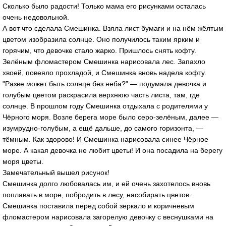
Сколько было радости! Только мама его рисунками осталась
очень недовольной.
А вот что сделала Смешинка. Взяла лист бумаги и на нём жёлтым
цветом изобразила солнце. Оно получилось таким ярким и
горячим, что девочке стало жарко. Пришлось снять кофту.
Зелёным фломастером Смешинка нарисовала лес. Запахло
хвоей, повеяло прохладой, и Смешинка вновь надела кофту.
"Разве может быть солнце без неба?" — подумала девочка и
голубым цветом раскрасила верхнюю часть листа, там, где
солнце. В прошлом году Смешинка отдыхала с родителями у
Чёрного моря. Возле берега море было серо-зелёным, далее —
изумрудно-голубым, а ещё дальше, до самого горизонта, —
тёмным. Как здорово! И Смешинка нарисовала синее Чёрное
море. А какая девочка не любит цветы! И она посадила на берегу
моря цветы.
Замечательный вышел рисунок!
Смешинка долго любовалась им, и ей очень захотелось вновь
поплавать в море, побродить в лесу, насобирать цветов.
Смешинка поставила перед собой зеркало и коричневым
фломастером нарисовала загорелую девочку с веснушками на