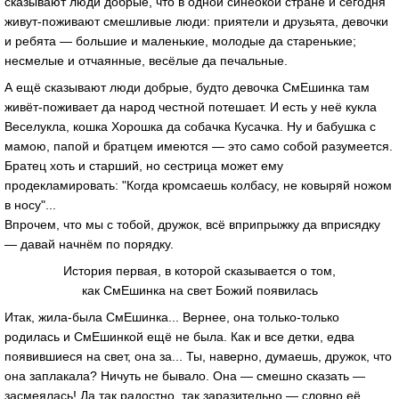
сказывают люди добрые, что в одной синеокой стране и сегодня
живут-поживают смешливые люди: приятели и друзьята, девочки
и ребята — большие и маленькие, молодые да старенькие;
несмелые и отчаянные, весёлые да печальные.
А ещё сказывают люди добрые, будто девочка СмЕшинка там
живёт-поживает да народ честной потешает. И есть у неё кукла
Веселукла, кошка Хорошка да собачка Кусачка. Ну и бабушка с
мамою, папой и братцем имеются — это само собой разумеется.
Братец хоть и старший, но сестрица может ему
продекламировать: "Когда кромсаешь колбасу, не ковыряй ножом
в носу"...
Впрочем, что мы с тобой, дружок, всё вприпрыжку да вприсядку
— давай начнём по порядку.
История первая, в которой сказывается о том,
как СмЕшинка на свет Божий появилась
Итак, жила-была СмЕшинка... Вернее, она только-только
родилась и СмЕшинкой ещё не была. Как и все детки, едва
появившиеся на свет, она за... Ты, наверно, думаешь, дружок, что
она заплакала? Ничуть не бывало. Она — смешно сказать —
засмеялась! Да так радостно, так заразительно — словно её