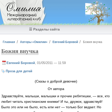
Перейти к основному содержанию
Омилия
Международный
литературный клуб
☰ Разделы сайта
Вы здесь
Главная
Авторы «Омилии»
Евгений Боровой
Божия внучка
Божия внучка
Евгений Боровой
, 01/05/2011 — 11:59
Проза для детей
(Сказы о доброй девочке)
От автора
Здравствуйте, малыши, малышки и прочие ребятишки, — все, кто
любит читать христианские книжки! И ты, дружок, здравствуй!
Было это или не было, есть или нет — только Бог ведает. Но