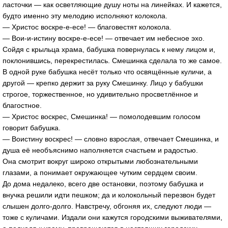
ласточки — как осветляющие душу ноты на линейках. И кажется,
будто именно эту мелодию исполняют колокола.
— Христос воскре-е-есе! — благовестят колокола.
— Вои-и-истину воскре-е-есе! — отвечает им небесное эхо.
Сойдя с крыльца храма, бабушка повернулась к нему лицом и,
поклонившись, перекрестилась. Смешинка сделала то же самое.
В одной руке бабушка несёт только что освящённые куличи, а
другой — крепко держит за руку Смешинку. Лицо у бабушки
строгое, торжественное, но удивительно просветлённое и
благостное.
— Христос воскрес, Смешинка! — помолодевшим голосом
говорит бабушка.
— Воистину воскрес! — словно взрослая, отвечает Смешинка, и
душа её необъяснимо наполняется счастьем и радостью.
Она смотрит вокруг широко открытыми любознательными
глазами, а понимает окружающее чутким сердцем своим.
До дома недалеко, всего две остановки, поэтому бабушка и
внучка решили идти пешком; да и колокольный перезвон будет
слышен долго-долго. Навстречу, обгоняя их, следуют люди —
тоже с куличами. Издали они кажутся городскими выживателями,