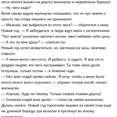
леса нехотя вышел на дорогу мальчуган и недовольно буркнул:
— Ну, чего надо?
Всем своим видом мальчуган показывал, что он пуп земли и
просто так слова лишнего не произнесёт.
— Мальчик, как выбраться из этого леса? — обратился к нему
Новый год. — Я заблудился, а люди ждут меня с нетерпением.
"Пуп земли" усиленно засопел носом, явно набивая себе цену.
— А что ты мне дашь? — спросил он.
Новый год хотел возмутиться, но, взглянув на часы, вежливо
ответил:
— У меня много чего есть. И доброго, и худого. И всё это я
раздам людям: кто чего заслуживает. Ты тоже свою долю
получишь, только потом — в течение года.
— Нет, мне отдай прямо сейчас. Я хочу, чтобы у меня было
много-много всего хорошего, — упрямо топнув ногой, сказал
мальчуган.
— Хорошо, будь по-твоему. Только скорее покажи дорогу!
— Сначала отдай мою долю! — стоял на своём мальчонка.
Делать нечего. Новый год торопливо вырвал из своей пока ещё
не длинной бороды три волоска и протянул их юному
вымогателю: