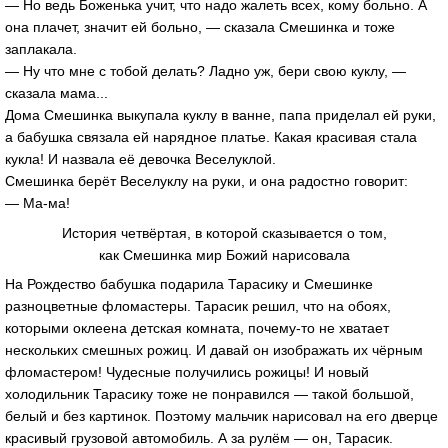
— Но ведь Боженька учит, что надо жалеть всех, кому больно. А
она плачет, значит ей больно, — сказала Смешинка и тоже
заплакала.
— Ну что мне с тобой делать? Ладно уж, бери свою куклу, —
сказала мама...
Дома Смешинка выкупала куклу в ванне, папа приделал ей руки,
а бабушка связала ей нарядное платье. Какая красивая стала
кукла! И назвала её девочка Веселуклой.
Смешинка берёт Веселуклу на руки, и она радостно говорит:
— Ма-ма!
История четвёртая, в которой сказывается о том,
как Смешинка мир Божий нарисовала
На Рождество бабушка подарила Тарасику и Смешинке
разноцветные фломастеры. Тарасик решил, что на обоях,
которыми оклеена детская комната, почему-то не хватает
нескольких смешных рожиц. И давай он изображать их чёрным
фломастером! Чудесные получились рожицы! И новый
холодильник Тарасику тоже не понравился — такой большой,
белый и без картинок. Поэтому мальчик нарисовал на его дверце
красивый грузовой автомобиль. А за рулём — он, Тарасик.