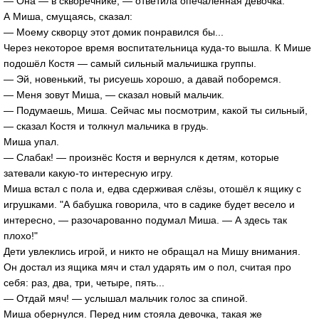
— Она — в скворечнике, — ответила опечаленная девочка.
А Миша, смущаясь, сказал:
— Моему скворцу этот домик понравился бы...
Через некоторое время воспитательница куда-то вышла. К Мише
подошёл Костя — самый сильный мальчишка группы.
— Эй, новенький, ты рисуешь хорошо, а давай поборемся.
— Меня зовут Миша, — сказал новый мальчик.
— Подумаешь, Миша. Сейчас мы посмотрим, какой ты сильный,
— сказал Костя и толкнул мальчика в грудь.
Миша упал.
— Слабак! — произнёс Костя и вернулся к детям, которые
затевали какую-то интересную игру.
Миша встал с пола и, едва сдерживая слёзы, отошёл к ящику с
игрушками. "А бабушка говорила, что в садике будет весело и
интересно, — разочарованно подумал Миша. — А здесь так
плохо!"
Дети увлеклись игрой, и никто не обращал на Мишу внимания.
Он достал из ящика мяч и стал ударять им о пол, считая про
себя: раз, два, три, четыре, пять...
— Отдай мяч! — услышал мальчик голос за спиной.
Миша обернулся. Перед ним стояла девочка, такая же