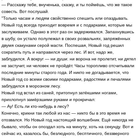
— Расскажу тебе, внученька, сказку, и ты поймёшь, что же такое
совесть. Вот послушай.
"Только часам и людям свойственно спешить или опаздывать.
Новый год всегда приходит вовремя и с подарками, которые мы
заслуживаем. Однако в этот раз он задерживался. Запахнувшись
в шубу, он устало полулежал в своих розвальнях, запряжённых
двумя скакунами серой масти. Поспешая, Новый год решил
сократить путь и направился через лес. И вот, надо же,
заблудился. А вокруг — ни души: ни ворона не пролетит, ни дятел
не застучит, ни человек не пройдёт. Часы торопливо отсчитывали
последние минуты старого года. И никто не догадывается, что
Новый год со всеми своими подарками, радостями и печалями
заблудился в морозном лесу.
Новый год встал из саней, притопнул затёкшими ногами,
прихлопнул замёрзшими руками и прокричал:
— Ау! Есть ли кто-нибудь в лесу?
Конечно, крикни так любой из нас — никто бы в это время не
отозвался. Но Новый год настоящий волшебник. Ещё никогда не
бывало, чтобы он опоздал хоть на минуту, хоть на секунду. Вот и
сейчас из, казалось бы, безлюдного, бесптичного, беззверного