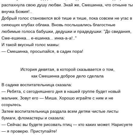
распахнула свою душу любви. Знай же, Смешинка, что отныне ты
внучка Божия!..
Добрый голос становился всё тише и тише, пока совсем не угас в
сияющих клубах облака. Вновь послышались благостные
любимые голоса бабушки, дедушки и прадедушки: "До свидания,
Сме-ешинка... е-ешинка... инка-а-а!.."
И такой вкусный голос мамы:
— Смешинка, просыпайся, в садик пора!
История девятая, в которой сказывается о том,
как Смешинка доброе дело сделала
В садике воспитательница сказала:
— Ребята, с сегодняшнего дня в нашей группе будет новый
мальчик. Зовут его — Миша. Хорошо играйте с ним и не
ссорьтесь.
Затем воспитательница раздала всем детям чистые листы
бумаги, фломастеры и сказала:
— Сейчас вы будете рисовать птиц — кто каких может. Нарисуете
— я проверю. Приступайте!