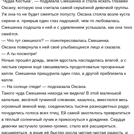
"Чудак Костька", — подумала Смешинка и стала искать глазами
Оксану, которую она считала самой серьёзной девочкой группы.
Уж она-то не будет смеяться попусту. Оксана стояла возле куста
сирени и, прикрыв один глаз ладошкой, чем-то любовалась.
Смешинка подошла к ней и с удивлением услышала, как она тихо
смеётся.
— Что тут смешного? — поинтересовалась Смешинка.
Оксана повернула к ней своё улыбающееся лицо и сказала:
— А ты посмотри!
Ночью прошёл дождь, земля вдосталь насладилась влагой, а с
листьев сирени ещё свешивались продолговатые прозрачные
капли. Смешинка прищурила один глаз, а другой приблизила к
капле.
— На солнце гляди! — подсказала Оксана.
Такого чуда Смешинка никогда не видела! В этой маленькой
капельке, весёлой тучкиной слезинке, казалось, вместился весь
огромный земной мир, соединились тысячи разноцветных радуг,
почудились голоса всех птиц. Ей самой захотелось превратиться
в тёплый солнечный лучик и прикоснуться к дождинке. Сердце
девочки застучало громко-громко, стало всё расширяться,
расширяться, в душе её быстро росла чистая-чистая радость, и