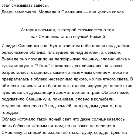
стал смазывать завесы.
Дверь замолчала. Молчала и Смешинка — она крепко спала.
История восьмая, в которой сказывается о том,
как Смешинка стала внучкой Божией
И видит Смешинка сон. Будто в чистом небе появилось далёкое
белоснежное облачко, плывущее не над землёй, а к земле.
Вначале оно походило на легкокрылую пушинку, словно чёлка у
куклы-моргуньи. "Чёлка" снижалась, увеличиваясь на глазах,
разрасталась, озарялась каким-то неземным сиянием, пока не
превратилась в облако нестерпимо яркого, но приятного света. В
нём слышались чьи-то благостные голоса, чарующее пение птиц,
чувствовался дурманящий аромат цветов и трав. Облако нежно
подхватило Смешинку и, покачивая, словно в колыбели,
медленно вознесло её над землёй, над родным домом, над
городом.
Облако источало такой ясный свет, что даже солнце казалось
лишь блёклым жёлтым пятном; но он вовсе не ослеплял
Смешинку, а спокойно озарял её глаза, душу, сердце. Девочка