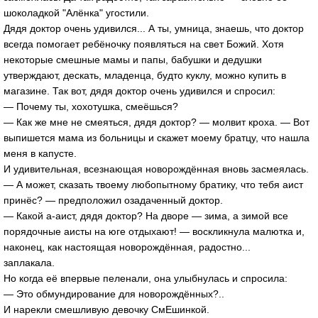
шоколадкой "Алёнка" угостили.
Дядя доктор очень удивился... А ты, умница, знаешь, что доктор
всегда помогает ребёночку появляться на свет Божий. Хотя
некоторые смешные мамы и папы, бабушки и дедушки
утверждают, дескать, младенца, будто куклу, можно купить в
магазине. Так вот, дядя доктор очень удивился и спросил:
— Почему ты, хохотушка, смеёшься?
— Как же мне не смеяться, дядя доктор? — молвит кроха. — Вот
выпишется мама из больницы и скажет моему братцу, что нашла
меня в капусте.
И удивительная, всезнающая новорождённая вновь засмеялась.
— А может, сказать твоему любопытному братику, что тебя аист
принёс? — предположил озадаченный доктор.
— Какой а-аист, дядя доктор? На дворе — зима, а зимой все
порядочные аисты на юге отдыхают! — воскликнула малютка и,
наконец, как настоящая новорождённая, радостно...
заплакала.
Но когда её впервые пеленали, она улыбнулась и спросила:
— Это обмундирование для новорождённых?..
И нарекли смешливую девочку СмЕшинкой.