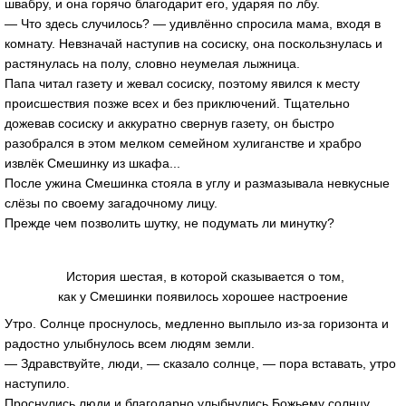
швабру, и она горячо благодарит его, ударяя по лбу.
— Что здесь случилось? — удивлённо спросила мама, входя в
комнату. Невзначай наступив на сосиску, она поскользнулась и
растянулась на полу, словно неумелая лыжница.
Папа читал газету и жевал сосиску, поэтому явился к месту
происшествия позже всех и без приключений. Тщательно
дожевав сосиску и аккуратно свернув газету, он быстро
разобрался в этом мелком семейном хулиганстве и храбро
извлёк Смешинку из шкафа...
После ужина Смешинка стояла в углу и размазывала невкусные
слёзы по своему загадочному лицу.
Прежде чем позволить шутку, не подумать ли минутку?
История шестая, в которой сказывается о том,
как у Смешинки появилось хорошее настроение
Утро. Солнце проснулось, медленно выплыло из-за горизонта и
радостно улыбнулось всем людям земли.
— Здравствуйте, люди, — сказало солнце, — пора вставать, утро
наступило.
Проснулись люди и благодарно улыбнулись Божьему солнцу,