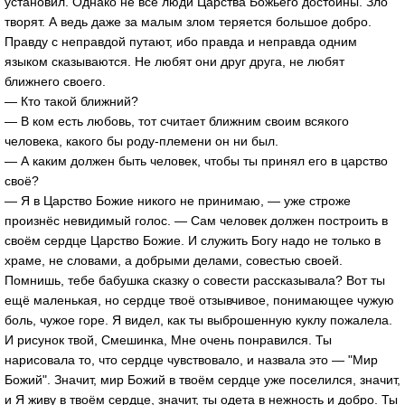
установил. Однако не все люди Царства Божьего достойны. Зло
творят. А ведь даже за малым злом теряется большое добро.
Правду с неправдой путают, ибо правда и неправда одним
языком сказываются. Не любят они друг друга, не любят
ближнего своего.
— Кто такой ближний?
— В ком есть любовь, тот считает ближним своим всякого
человека, какого бы роду-племени он ни был.
— А каким должен быть человек, чтобы ты принял его в царство
своё?
— Я в Царство Божие никого не принимаю, — уже строже
произнёс невидимый голос. — Сам человек должен построить в
своём сердце Царство Божие. И служить Богу надо не только в
храме, не словами, а добрыми делами, совестью своей.
Помнишь, тебе бабушка сказку о совести рассказывала? Вот ты
ещё маленькая, но сердце твоё отзывчивое, понимающее чужую
боль, чужое горе. Я видел, как ты выброшенную куклу пожалела.
И рисунок твой, Смешинка, Мне очень понравился. Ты
нарисовала то, что сердце чувствовало, и назвала это — "Мир
Божий". Значит, мир Божий в твоём сердце уже поселился, значит,
и Я живу в твоём сердце, значит, ты одета в нежность и добро. Ты