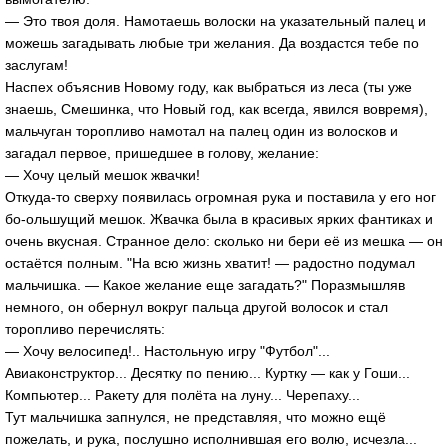
— Это твоя доля. Намотаешь волоски на указательный палец и
можешь загадывать любые три желания. Да воздастся тебе по
заслугам!
Наспех объяснив Новому году, как выбраться из леса (ты уже
знаешь, Смешинка, что Новый год, как всегда, явился вовремя),
мальчуган торопливо намотал на палец один из волосков и
загадал первое, пришедшее в голову, желание:
— Хочу целый мешок жвачки!
Откуда-то сверху появилась огромная рука и поставила у его ног
бо-ольшущий мешок. Жвачка была в красивых ярких фантиках и
очень вкусная. Странное дело: сколько ни бери её из мешка — он
остаётся полным. "На всю жизнь хватит! — радостно подумал
мальчишка. — Какое желание еще загадать?" Поразмышляв
немного, он обернул вокруг пальца другой волосок и стал
торопливо перечислять:
— Хочу велосипед!.. Настольную игру "Футбол"...
Авиаконструктор... Десятку по пению... Куртку — как у Гоши...
Компьютер... Ракету для полёта на луну... Черепаху...
Тут мальчишка запнулся, не представляя, что можно ещё
пожелать, и рука, послушно исполнившая его волю, исчезла...