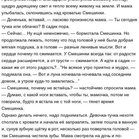
щедро дарящему свет и тепло всему живому на земле. И мама
улыбалась, склонившись над кроватью Смешинки.
— Доченька, вставай, — ласково произнесла мама. — Ты сегодня
тучка или облачко? В садик пора.
— Сейчас... Ну ещё немножечко, — бормотала Смешинка. Но
продолжала лежать, потому что под головой у неё была добрая
мягкая подушка, а в голове — разные ленивые мысли. Вот и
сердце почему-то сжимается. У Смешинки всегда так: от радости
сердце расширяется, а от грусти — сжимается. А идти в садик —
какая же от этого радость?.. "Не всякое утро приятно и мудро, —
подумала она. — Вот и луна ночевала-ночевала над соседним
домом, а утром куда-то завалилась..."
— Смешинка, почему не встаёшь? — настойчиво спросила мама.
— Думаю, с какой ноги вставать, чтобы ты, мамочка, потом не
говорила, будто я встала не с той ноги, — тянет время
Смешинка.
Однако делать нечего, надо подниматься. Девочка-тучка нехотя
сползла с кровати и начала её заправлять, затем пошла в ванную
и, сунув зубную щётку в рот, несколько раз повертела головой —
так Смешинка чистила зубы. Мама смотрела на дочь и по-