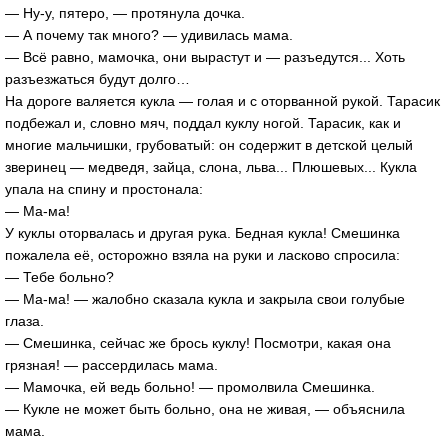
— Ну-у, пятеро, — протянула дочка.
— А почему так много? — удивилась мама.
— Всё равно, мамочка, они вырастут и — разъедутся... Хоть
разъезжаться будут долго…
На дороге валяется кукла — голая и с оторванной рукой. Тарасик
подбежал и, словно мяч, поддал куклу ногой. Тарасик, как и
многие мальчишки, грубоватый: он содержит в детской целый
зверинец — медведя, зайца, слона, льва... Плюшевых... Кукла
упала на спину и простонала:
— Ма-ма!
У куклы оторвалась и другая рука. Бедная кукла! Смешинка
пожалела её, осторожно взяла на руки и ласково спросила:
— Тебе больно?
— Ма-ма! — жалобно сказала кукла и закрыла свои голубые
глаза.
— Смешинка, сейчас же брось куклу! Посмотри, какая она
грязная! — рассердилась мама.
— Мамочка, ей ведь больно! — промолвила Смешинка.
— Кукле не может быть больно, она не живая, — объяснила
мама.