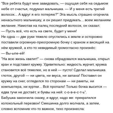
"Все ребята будут мне завидовать, — ощущая себя на седьмом
небе от счастья, подумал мальчишка. — И у меня есть третий
волосок... А вдруг я его потеряю?" Эта мысль страшно огорчила
ненасытного мальчишку, и он решил придумать... всем желаниям
желание. Намотав на палец последний волосок, он сказал:
— Пусть всё, что есть на свете, будет у меня!
Не одна — две руки тяжело опустились к земле и осторожно
поставили огромную-преогромную бочку с краном и висящей на
нём кружкой, а кто-то невидимый громогласно произнёс:
— Вы-ыпе-ей!
"На всю жизнь хватит!" — снова обрадовался мальчишка, открыл
кран и подставил кружку. Удивительно: жидкость журчит, кружка
становится всё тяжелее, но в ней — пусто! Сделал мальчишка
глоток, другой — ни цвета, ни вкуса, ни запаха! Поставил он
кружку на снег, огляделся по сторонам — ни ракеты, ни
компьютера, ни куртки... Всё пропало! Только бочка высится —
едва тучи не достаёт, и буквы на ней: с-о-в-е-с-т-ь".
Бабушка закончила сказку, и вдруг, надо же: прекратился
колокольный перезвон! Смешинка долго молчала, а затем,
словно вспомнив что-то важное, тихо произнесла: