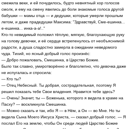
смежила веки, и ей почудилось, будто невнятный хор голосов
смолк, и ему на смену явились до боли знакомые голоса другой
бабушки — мамы отца — и дедушки, которые умерли прошлым
летом, и даже прадедушки Максима: "Здравствуй, Сме-ешинка...
е-ешинка... инка-а-а!.."
Кто-то невидимый положил тёплую, мягкую, благоухающую руку
на голову девочки, и её сердце встрепенулось от необъяснимой
радости, а душа сладостно замерла в ожидании неведомого
чуда. Тихий, но ясный добрый голос произнёс:
— Добро пожаловать, Смешинка, в Царство Божие.
Было так славно, умиротворённо и благолепно, что девочка даже
не испугалась и спросила:
— Кто ты?
— Отец Небесный. Ты добрая, сострадательная, поэтому Я
решил показать тебе Свои владения. Нравится тебе здесь?
— Очень! Значит, ты — Боженька, которого я видела в храме на
Пасху? — воскликнула Смешинка.
— Можно сказать и так, ибо Я — в Нём, а Он — во Мне. Но ты
видела Сына Моего Иисуса Христа, — сказал добрый голос. — Я
послал Его на землю, чтобы Он среди людей Царство Божие