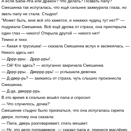
А если Баба-Яга или дракон? Что делать? Позвать папу?
Смешинка так испугалась, что ещё сильнее зажмурила глаза, но
звать папу не стала. Стыдно!
"Может быть, мне всё это кажется, и никаких чудищ тут нет?" —
подумала Смешинка. Всё ещё дрожа от страха, она приоткрыла
один глаз — никого! Открыла другой — никого нет!
Темно и тихо.
— Какая я трусишка! — сказала Смешинка вслух и засмеялась. —
Никого здесь нет.
— Дррр-рры... Дррр-рры!..
— Ой! Кто здесь? — испуганно закричала Смешинка.
— Дррр-рры... Дверрр-ррь! — услышала девочка.
— Д-двер-рь? — заикаясь от страха, чуть слышно произнесла
Смешинка.
— Д-да, дверрр-ррь.
В это время в спальню вошёл папа и спросил:
— Что случилось, дочка?
Смешинке стыдно было признаться, что она испугалась скрипа
двери, потому она сказала:
— Папа, дверь разговаривает, спать мешает.
— Ну, это дело поправимое, — сказал папа и, принеся маслёнку,