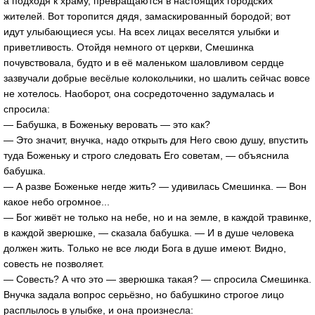
а подходя к храму, превращаются в настоящих городских
жителей. Вот торопится дядя, замаскированный бородой; вот
идут улыбающиеся усы. На всех лицах веселятся улыбки и
приветливость. Отойдя немного от церкви, Смешинка
почувствовала, будто и в её маленьком шаловливом сердце
зазвучали добрые весёлые колокольчики, но шалить сейчас вовсе
не хотелось. Наоборот, она сосредоточенно задумалась и
спросила:
— Бабушка, в Боженьку веровать — это как?
— Это значит, внучка, надо открыть для Него свою душу, впустить
туда Боженьку и строго следовать Его советам, — объяснила
бабушка.
— А разве Боженьке негде жить? — удивилась Смешинка. — Вон
какое небо огромное...
— Бог живёт не только на небе, но и на земле, в каждой травинке,
в каждой зверюшке, — сказала бабушка. — И в душе человека
должен жить. Только не все люди Бога в душе имеют. Видно,
совесть не позволяет.
— Совесть? А что это — зверюшка такая? — спросила Смешинка.
Внучка задала вопрос серьёзно, но бабушкино строгое лицо
расплылось в улыбке, и она произнесла: