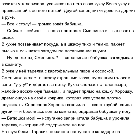
возится у телевизора, усаживая на него свою куклу Веселуклу с
привязанной к её ноге ниткой. Другой конец нитки девочка держит
в руке.
— Все к столу! — громко зовёт бабушка.
— Сейчас... сейчас, — снова повторяет Смешинка и... залезает в
шкаф.
В кухне позванивает посуда, а в шкафу тихо и темно, пахнет
пылью и слышится загадочное посапывание внучки.
— Ну где же ты, Смешинка? — спрашивает бабушка, заглядывая
в комнату.
В руке у неё тарелка с картофельным пюре и сосиской.
Смешинка делает в шкафу страшные глаза, пугающим голосом
вопит "у-у-у!" и дёргает за нитку. Кукла сползает с телевизора,
жалобно воскликнув "ма-ма!", и падает прямо на кошку Хорошку,
дремлющую на своём коврике, которая уже успела плотно
поужинать. Спросонок Хорошка вскочила — хвост трубой, спина
дугой — и бросилась вон из комнаты, оцарапав бабушкину ногу.
— Батюшки мои! — испуганно запричитала бабушка и уронила
тарелку, вывернув её содержимое на пол.
На шум бежит Тарасик, нечаянно наступает в коридоре на