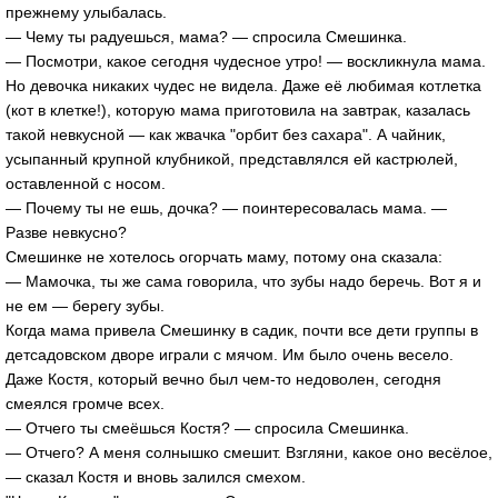
прежнему улыбалась.
— Чему ты радуешься, мама? — спросила Смешинка.
— Посмотри, какое сегодня чудесное утро! — воскликнула мама.
Но девочка никаких чудес не видела. Даже её любимая котлетка
(кот в клетке!), которую мама приготовила на завтрак, казалась
такой невкусной — как жвачка "орбит без сахара". А чайник,
усыпанный крупной клубникой, представлялся ей кастрюлей,
оставленной с носом.
— Почему ты не ешь, дочка? — поинтересовалась мама. —
Разве невкусно?
Смешинке не хотелось огорчать маму, потому она сказала:
— Мамочка, ты же сама говорила, что зубы надо беречь. Вот я и
не ем — берегу зубы.
Когда мама привела Смешинку в садик, почти все дети группы в
детсадовском дворе играли с мячом. Им было очень весело.
Даже Костя, который вечно был чем-то недоволен, сегодня
смеялся громче всех.
— Отчего ты смеёшься Костя? — спросила Смешинка.
— Отчего? А меня солнышко смешит. Взгляни, какое оно весёлое,
— сказал Костя и вновь залился смехом.