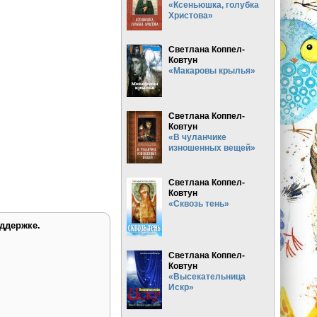
«Ксеньюшка, голубка
Христова»
Светлана Коппел-
Ковтун
«Макаровы крылья»
Светлана Коппел-
Ковтун
«В чуланчике
изношенных вещей»
Светлана Коппел-
Ковтун
«Сквозь тень»
ддержке.
Светлана Коппел-
Ковтун
«Высекательница
Искр»