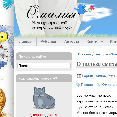
Перейти к основному содержанию
Омилия
Международный
литературный клуб
Главная
Рубрики
Авторы
Книги
Ин
Вы здесь
Главная
Авторы «Ом
Поиск на сайте
О пользе смеха
Сергей Голубь
, 28/0
Как помочь проекту?
Поэзия
Юмор и 
Все же уныние грех,
Утром унылым и серым
Лучше стакана - смех!
Можно без всякой меры
ДОРОГИЕ ДРУЗЬЯ!