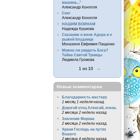
машина..."
Александр Конопля
Снег
Александр Конопля
НАШИМ ВОИНАМ
Надежда Кушкова
Сказание о жене Адера и о
рыжей блуднице
Монахиня Евфимия Пащенко
Можно ли увидеть Бога?
Тайна Святой Троицы
Людмила Громова
1 из 10
→
Новые комментарии
Благодарность мастеру
1 месяц 1 неделя
назад
Дорогой отец Алексий, очень
2 месяца 2 недели
назад
Значение Морока
2 месяца 2 недели
назад
Храни Господь на путях
Вашего
2 месяца 4 недели
назад