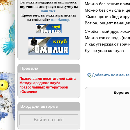
Вы можете поддержать наш проект,
Можно без всяких прич
перечислив доступную вам сумму на
Можно без смысла и це
наш счёт.
Кроме того, вы можете разместить
"Смех против бед и кру
на своём сайте
наш баннер.
Вот он, рецепт панацеи
Смейся, мой друг, хохо
Можно как лошадь (над
И как утверждают врачи
Лучше упав со стула.
Правила
Добавить коммента
Правила для посетителей сайта
Международного клуба
православных литераторов
«Омилия»
Дорогие
Вход для авторов
Войти на сайт