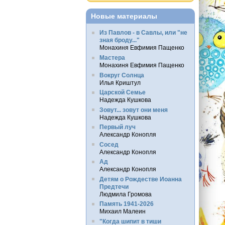
Новые материалы
Из Павлов - в Савлы, или "не
зная броду..."
Монахиня Евфимия Пащенко
Мастера
Монахиня Евфимия Пащенко
Вокруг Солнца
Илья Криштул
Царской Семье
Надежда Кушкова
Зовут... зовут они меня
Надежда Кушкова
Первый луч
Александр Конопля
Сосед
Александр Конопля
Ад
Александр Конопля
Детям о Рождестве Иоанна
Предтечи
Людмила Громова
Память 1941-2026
Михаил Малеин
"Когда шипит в тиши