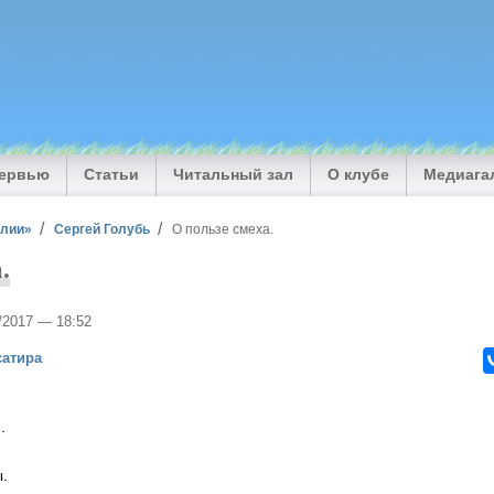
тервью
Статьи
Читальный зал
О клубе
Медиага
илии»
Сергей Голубь
О пользе смеха.
.
5/2017 — 18:52
сатира
.
.