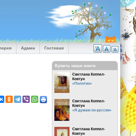
лерея
Админ
Гостевая
Купить наши книги
Светлана Коппел-
Ковтун
«Полотно»
Светлана Коппел-
Ковтун
«Я думаю по-русски»
Светлана Коппел-
Ковтун