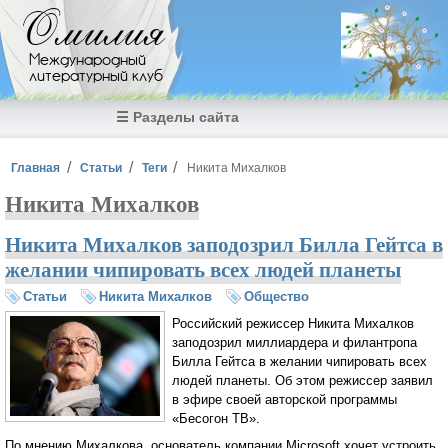
Перейти к основному содержанию
Омилия
Международный
литературный клуб
☰ Разделы сайта
Вы здесь
Главная
Статьи
Теги
Никита Михалков
Никита Михалков
Никита Михалков заподозрил Билла Гейтса в
желании чипировать всех людей планеты
Статьи
Никита Михалков
Общество
Российский режиссер Никита Михалков
заподозрил миллиардера и филантропа
Билла Гейтса в желании чипировать всех
людей планеты. Об этом режиссер заявил
в эфире своей авторской программы
«Бесогон ТВ».
По мнению Михалкова, основатель компании Microsoft хочет устроить