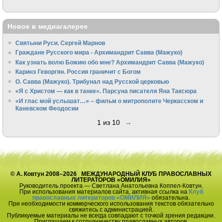
Новое в медиагалерее
Святыни Руси. Сергей Марнов
Граждане Русского мира - Архимандрит Савва (Мажуко)
Как узнать волю Божию обо мне? Архимандрит Савва (Мажуко)
Каринэ Геворгян. Россия граничит с Богом
О. Савва (Мажуко). Трибунал над Русской церковью
«Я с Христом — как в танке». Парсуна писателя Яна Таксюра
«И глас мой услышат…» – фильм о митрополите Черкасском и
Каневском Феодосии
1 из 10
→
© А. Ковтун 2008–2026 МЕЖДУНАРОДНЫЙ КЛУБ ПРАВОСЛАВНЫХ
ЛИТЕРАТОРОВ «ОМИЛИЯ»
Руководитель проекта — Светлана Анатольевна Коппел-Ковтун.
При использования материалов сайта, активная ссылка на
Клуб
православных литераторов «ОМИЛИЯ»
обязательна.
При необходимости коммерческого использования текстов обязательно
свяжитесь с администрацией.
Публикуемые материалы не всегда совпадают с точкой зрения редакции.
Приглашаем к сотрудничеству православных авторов.