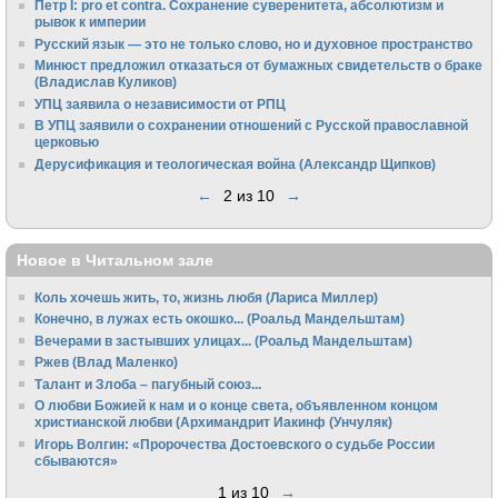
Петр I: pro et contra. Сохранение суверенитета, абсолютизм и
рывок к империи
Русский язык — это не только слово, но и духовное пространство
Минюст предложил отказаться от бумажных свидетельств о браке
(Владислав Куликов)
УПЦ заявила о независимости от РПЦ
В УПЦ заявили о сохранении отношений с Русской православной
церковью
Дерусификация и теологическая война (Александр Щипков)
←
2 из 10
→
Новое в Читальном зале
Коль хочешь жить, то, жизнь любя (Лариса Миллер)
Конечно, в лужах есть окошко... (Роальд Мандельштам)
Вечерами в застывших улицах... (Роальд Мандельштам)
Ржев (Влад Маленко)
Талант и Злоба – пагубный союз...
О любви Божией к нам и о конце света, объявленном концом
христианской любви (Архимандрит Иакинф (Унчуляк)
Игорь Волгин: «Пророчества Достоевского о судьбе России
сбываются»
1 из 10
→