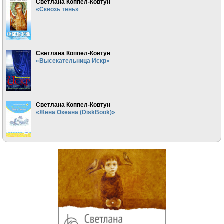
Светлана Коппел-Ковтун
«Сквозь тень»
Светлана Коппел-Ковтун
«Высекательница Искр»
Светлана Коппел-Ковтун
«Жена Океана (DiskBook)»