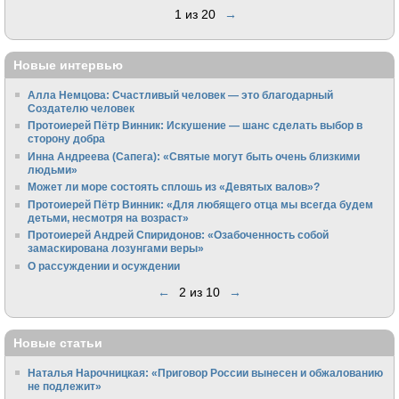
1 из 20
→
Новые интервью
Алла Немцова: Счастливый человек — это благодарный
Создателю человек
Протоиерей Пётр Винник: Искушение — шанс сделать выбор в
сторону добра
Инна Андреева (Сапега): «Святые могут быть очень близкими
людьми»
Может ли море состоять сплошь из «Девятых валов»?
Протоиерей Пётр Винник: «Для любящего отца мы всегда будем
детьми, несмотря на возраст»
Протоиерей Андрей Спиридонов: «Озабоченность собой
замаскирована лозунгами веры»
О рассуждении и осуждении
←
2 из 10
→
Новые статьи
Наталья Нарочницкая: «Приговор России вынесен и обжалованию
не подлежит»