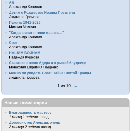
Ад
Александр Конопля
Детям о Рождестве Иоанна Предтечи
Людмила Громова
Память 1941-2026
Михаил Малеин
"Когда шипит в тиши машина..."
Александр Конопля
Снег
Александр Конопля
НАШИМ ВОИНАМ
Надежда Кушкова
Сказание о жене Адера и о рыжей блуднице
Монахиня Евфимия Пащенко
Можно ли увидеть Бога? Тайна Святой Троицы
Людмила Громова
1 из 10
→
Новые комментарии
Благодарность мастеру
1 месяц 1 неделя
назад
Дорогой отец Алексий, очень
2 месяца 2 недели
назад